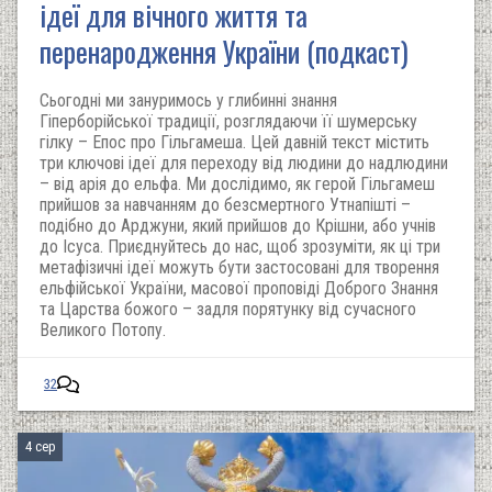
ідеї для вічного життя та
перенародження України (подкаст)
Сьогодні ми зануримось у глибинні знання
Гіперборійської традиції, розглядаючи її шумерську
гілку – Епос про Гільгамеша. Цей давній текст містить
три ключові ідеї для переходу від людини до надлюдини
– від арія до ельфа. Ми дослідимо, як герой Гільгамеш
прийшов за навчанням до безсмертного Утнапішті –
подібно до Арджуни, який прийшов до Крішни, або учнів
до Ісуса. Приєднуйтесь до нас, щоб зрозуміти, як ці три
метафізичні ідеї можуть бути застосовані для творення
ельфійської України, масової проповіді Доброго Знання
та Царства божого – задля порятунку від сучасного
Великого Потопу.
32
4 сер