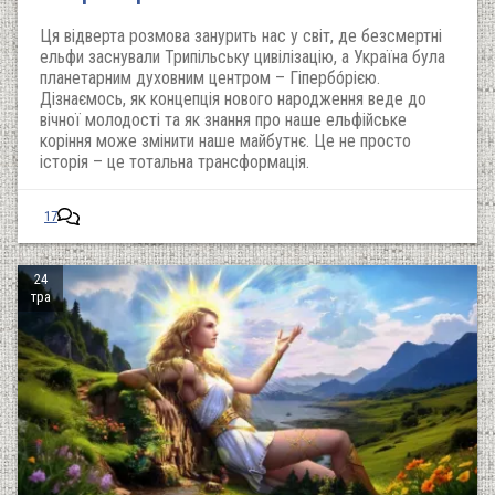
Ця відверта розмова занурить нас у світ, де безсмертні
ельфи заснували Трипільську цивілізацію, а Україна була
планетарним духовним центром – Гіпербóрією.
Дізнаємось, як концепція нового народження веде до
вічної молодості та як знання про наше ельфійське
коріння може змінити наше майбутнє. Це не просто
історія – це тотальна трансформація.
17
24
тра