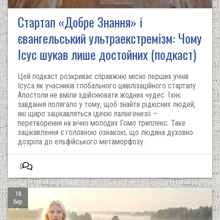
Стартап «Добре Знання» і
євангельський ультраекстремізм: Чому
Ісус шукав лише достойних (подкаст)
Цей подкаст розкриває справжню місію перших учнів
Ісуса як учасників глобального цивілізаційного стартапу.
Апостоли не вміли здійснювати жодних чудес. Їхнє
завдання полягало у тому, щоб знайти рідкісних людей,
які щиро зацікавляться ідеєю палінгенезії –
перетворення на вічно молодих Гомо триплекс. Таке
зацікавлення є головною ознакою, що людина духовно
дозріла до ельфійського метаморфозу.
0
18
бер