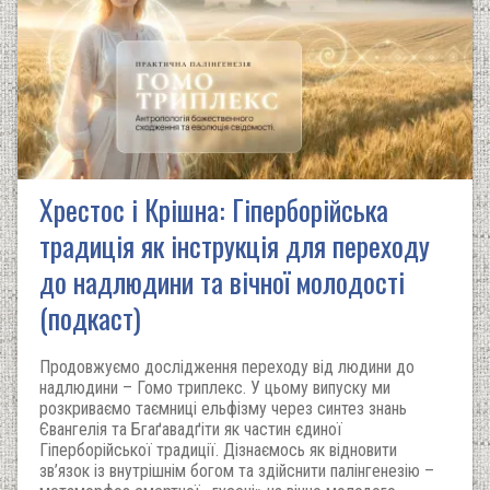
Хрестос і Крішна: Гіперборійська
традиція як інструкція для переходу
до надлюдини та вічної молодості
(подкаст)
Продовжуємо дослідження переходу від людини до
надлюдини – Гомо триплекс. У цьому випуску ми
розкриваємо таємниці ельфізму через синтез знань
Євангелія та Бгаґавадґіти як частин єдиної
Гіперборійської традиції. Дізнаємось як відновити
зв’язок із внутрішнім богом та здійснити палінгенезію –