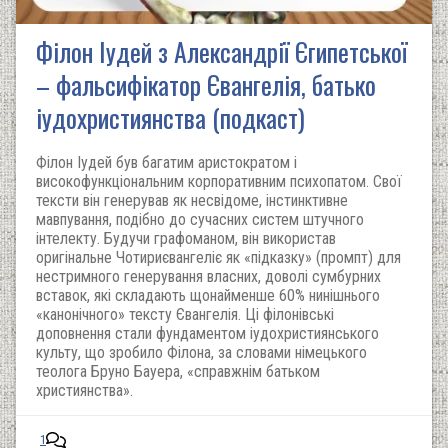
Філон Іудей з Александрії Єгипетської
– фальсифікатор Євангелія, батько
іудохристиянства (подкаст)
Філон Іудей був багатим аристократом і
високофункціональним корпоративним психопатом. Свої
тексти він генерував як несвідоме, інстинктивне
мавпування, подібно до сучасних систем штучного
інтелекту. Будучи графоманом, він використав
оригінальне Чотириєвангеліє як «підказку» (промпт) для
нестримного генерування власних, доволі сумбурних
вставок, які складають щонайменше 60% нинішнього
«канонічного» тексту Євангелія. Ці філонівські
доповнення стали фундаментом іудохристиянського
культу, що зробило Філона, за словами німецького
теолога Бруно Бауера, «справжнім батьком
християнства».
1