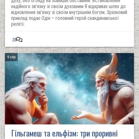
духу, без огляду на зовнішні обставини. Встановлення
надійного зв’язку зі своїм духовним Я відкриває шлях до
відновлення зв’язку зі своїм внутрішнім богом. Зразковий
приклад подає Одін – головний герой скандинавської
релігії.
38
9 сер
Гільгамеш та ельфізм: три проривні