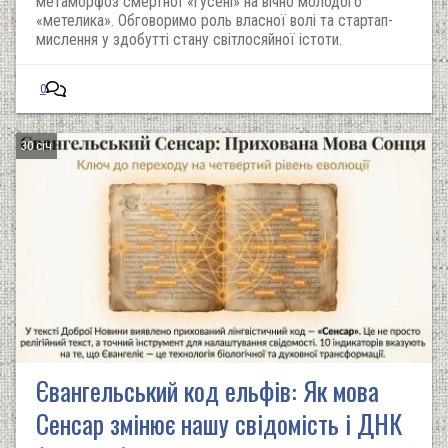
метаморфоз смертної «гусені» на вічно молодого
«метелика». Обговоримо роль власної волі та стартап-
мислення у здобутті стану світлосяйної істоти.
0
30 січ
Євангельський код ельфів: Як мова
Сенсар змінює нашу свідомість і ДНК