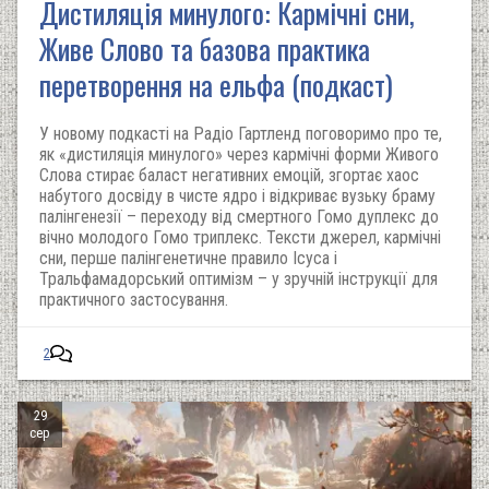
Дистиляція минулого: Кармічні сни,
Живе Слово та базова практика
перетворення на ельфа (подкаст)
У новому подкасті на Радіо Гартленд поговоримо про те,
як «дистиляція минулого» через кармічні форми Живого
Слова стирає баласт негативних емоцій, згортає хаос
набутого досвіду в чисте ядро і відкриває вузьку браму
палінгенезії – переходу від смертного Гомо дуплекс до
вічно молодого Гомо триплекс. Тексти джерел, кармічні
сни, перше палінгенетичне правило Ісуса і
Тральфамадорський оптимізм – у зручній інструкції для
практичного застосування.
2
29
сер