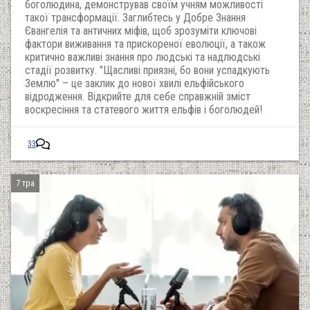
боголюдина, демонстрував своїм учням можливості
такої трансформації. Заглибтесь у Добре Знання
Євангелія та античних міфів, щоб зрозуміти ключові
фактори виживання та прискореної еволюції, а також
критично важливі знання про людські та надлюдські
стадії розвитку. "Щасливі приязні, бо вони успадкують
Землю" – це заклик до нової хвилі ельфійського
відродження. Відкрийте для себе справжній зміст
воскресіння та статевого життя ельфів і боголюдей!
33
7 тра