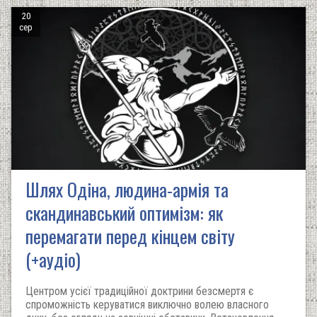
20
сер
Шлях Одіна, людина-армія та
скандинавський оптимізм: як
перемагати перед кінцем світу
(+аудіо)
Центром усієї традиційної доктрини безсмертя є
спроможність керуватися виключно волею власного