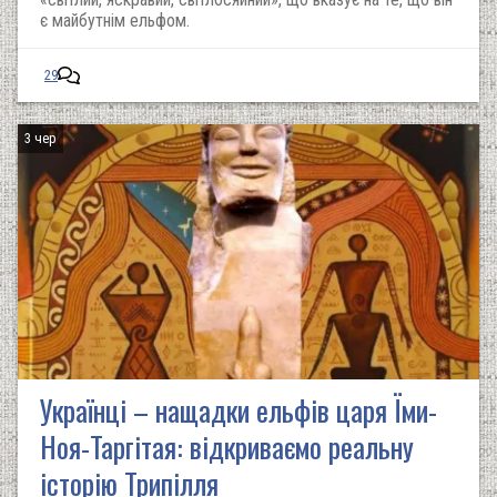
є майбутнім ельфом.
29
3 чер
Українці – нащадки ельфів царя Їми-
Ноя-Таргітая: відкриваємо реальну
історію Трипілля