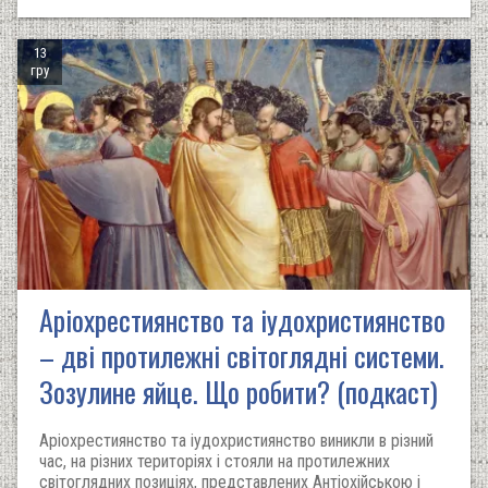
13
гру
Аріохрестиянство та іудохристиянство
– дві протилежні світоглядні системи.
Зозулине яйце. Що робити? (подкаст)
Аріохрестиянство та іудохристиянство виникли в різний
час, на різних територіях і стояли на протилежних
світоглядних позиціях, представлених Антіохійською і