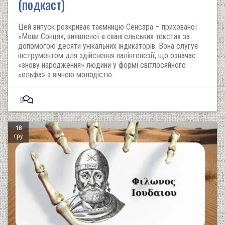
(подкаст)
Цей випуск розкриває таємницю Сенсара – прихованої
«Мови Сонця», виявленої в євангельських текстах за
допомогою десяти унікальних індикаторів. Вона слугує
інструментом для здійснення палінгенезії, що означає
«знову народження» людини у формі світлосяйного
«ельфа» з вічною молодістю.
0
18
гру