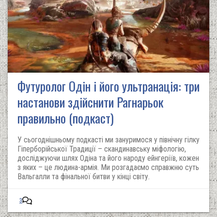
Футуролог Одін і його ультранація: три
настанови здійснити Рагнарьок
правильно (подкаст)
У сьогоднішньому подкасті ми зануримося у північну гілку
Гіперборійської Традиції – скандинавську міфологію,
досліджуючи шлях Одіна та його народу ейнгеріїв, кожен
з яких – це людина-армія. Ми розгадаємо справжню суть
Вальгалли та фінальної битви у кінці світу.
3