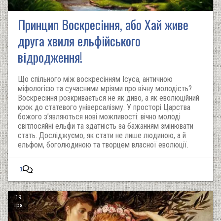
Принцип Воскресіння, або Хай живе
друга хвиля ельфійського
відродження!
Що спільного між воскресінням Ісуса, античною
міфологією та сучасними мріями про вічну молодість?
Воскресіння розкривається не як диво, а як еволюційний
крок до статевого універсалізму. У просторі Царства
божого з’являються нові можливості: вічно молоді
світлосяйні ельфи та здатність за бажанням змінювати
стать. Досліджуємо, як стати не лише людиною, а й
ельфом, боголюдиною та творцем власної еволюції.
1
19
тра