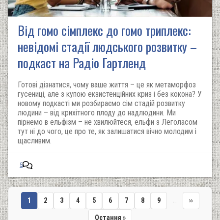
Від гомо сімплекс до гомо триплекс:
невідомі стадії людського розвитку –
подкаст на Радіо Гартленд
Готові дізнатися, чому ваше життя – це як метаморфоз
гусениці, але з купою екзистенційних криз і без кокона? У
новому подкасті ми розбираємо сім стадій розвитку
людини – від крихітного плоду до надлюдини. Ми
пірнемо в ельфізм – не хвилюйтеся, ельфи з Леголасом
тут ні до чого, це про те, як залишатися вічно молодим і
щасливим.
5
…
Поточна
1
Сторінка
2
Сторінка
3
Сторінка
4
Сторінка
5
Сторінка
6
Сторінка
7
Сторінка
8
Сторінка
9
Наступна
››
сторінка
сторінка
Остання
Остання »