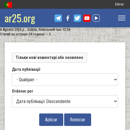
Меню
Entrar
ar25.org
обліковог
запису
6 Agosto 2026 р., Quinta, Київський час 12:26
користув
Статей за останні 24 години — 5
Тільки нові коментарі або оновлено
Дата публікації
Ordenar por