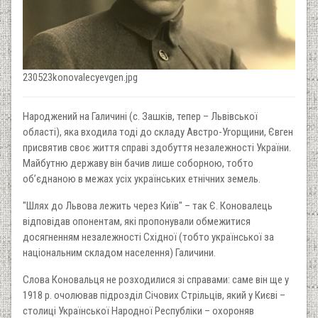
230523konovalecyevgen.jpg
Народжений на Галичині (с. Зашків, тепер – Львівської
області), яка входила тоді до складу Австро-Угорщини, Євген
присвятив своє життя справі здобуття незалежності України.
Майбутню державу він бачив лише соборною, тобто
об’єднаною в межах усіх українських етнічних земель.
"Шлях до Львова лежить через Київ" – так Є. Коновалець
відповідав опонентам, які пропонували обмежитися
досягненням незалежності Східної (тобто української за
національним складом населення) Галичини.
Слова Коновальця не розходилися зі справами: саме він ще у
1918 р. очолював підрозділ Січових Стрільців, який у Києві –
столиці Української Народної Республіки – охороняв