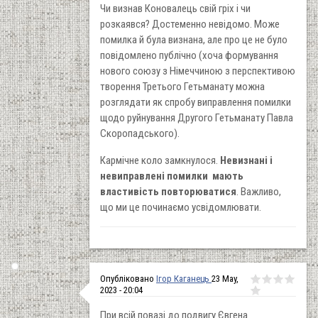
Чи визнав Коновалець свій гріх і чи
розкаявся? Достеменно невідомо. Може
помилка й була визнана, але про це не було
повідомлено публічно (хоча формування
нового союзу з Німеччиною з перспективою
творення Третього Гетьманату можна
розглядати як спробу виправлення помилки
щодо руйнування Другого Гетьманату Павла
Скоропадського).
Кармічне коло замкнулося.
Невизнані і
невиправлені помилки мають
властивість повторюватися
. Важливо,
що ми це починаємо усвідомлювати.
Опубліковано
Ігор Каганець
23 May,
2023 - 20:04
При всій повазі до подвигу Євгена