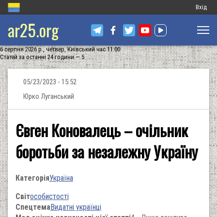
Меню
Вхід
ar25.org
обліков
запису
6 серпня 2026 р., четвер, Київський час 11:00
користу
Статей за останні 24 години — 5
05/23/2023 - 15:52
Юрко Луганський
Євген Коновалець – очільник
боротьби за незалежну Україну
Категорія
Україна
Світ
особистості
Спецтема
Видатні українці