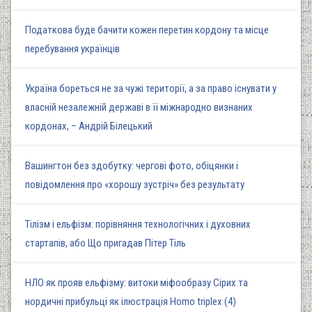
Податкова буде бачити кожен перетин кордону та місце
перебування українців
Україна бореться не за чужі території, а за право існувати у
власній незалежній державі в її міжнародно визнаних
кордонах, – Андрій Білецький
Вашингтон без здобутку: чергові фото, обіцянки і
повідомлення про «хорошу зустріч» без результату
Тілізм і ельфізм: порівняння технологічних і духовних
стартапів, або Що пригадав Пітер Тіль
НЛО як прояв ельфізму: витоки міфообразу Сірих та
нордичні прибульці як ілюстрація Homo triplex (4)