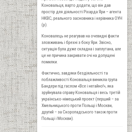
Коновальця, варто додати, що він дав
простір для діяльності Ріхарда Яри – агента
НКВС, реального засновника і керівника ОУН
(р).
Коновалець не реагував на очевидні факти
зловживань і брехні з боку Яри. Звісно,
ситуація була дуже складна і заплутана, але
це не причина закривати очі на допущені
помилки.
Фактично, завдяки бездіяльності та
поблажливості Коновальця виникла група
Бандери під гаслом «Все і негайно!», яка
зруйнувала справу Коновальця і весь третій
українсько-німецький проект (перший – за
Хмельницького проти Польщі і Москви,
другий – за Скоропадського також проти
Польщі і Москви).