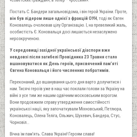
«советских граждан», а тепер – «россиян».
Постать С. Бандери загальновідома, і він герой України. Проте,
він був лідером лише однієї з фракцій ОУН
, тоді як Євген
Коновалець очолював цілу Організацію. І, на превеликий жаль,
особистість Є. Коновальця досі лишається незаслужено
нерозкрученою.
У середовищі західної української діаспори вже
невдовзі після загибелі Провідника 23 Травня стало
вшановуватися як День героїв, присвячений пам’яті
Євгена Коновальця і його численних побратимів.
Переконаний, до вшанування цього дня варто долучитися і
нам. Тисячі героїв уже в наш час поклали голови за Україну на
війні з усе тим же нашим одвічним московським ворогом.
Вони продовжили справу утвердження самостійності
української нації, яку започаткували Міхновський, Петлюра,
Коновалець, Олена Теліга, Ольжич, Шухевич, Бандера, Стус,
Чорновіл…
Вічна їм пам’ять. Слава Україні! Героям слава!