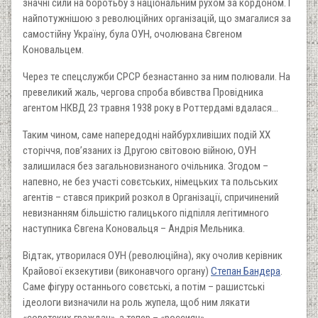
значні сили на боротьбу з національним рухом за кордоном. І
найпотужнішою з революційних організацій, що змагалися за
самостійну Україну, була ОУН, очолювана Євгеном
Коновальцем.
Через те спецслужби СРСР безнастанно за ним полювали. На
превеликий жаль, чергова спроба вбивства Провідника
агентом НКВД 23 травня 1938 року в Роттердамі вдалася…
Таким чином, саме напередодні найбурхливіших подій ХХ
сторіччя, пов’язаних із Другою світовою війною, ОУН
залишилася без загальновизнаного очільника. Згодом –
напевно, не без участі совєтських, німецьких та польських
агентів – стався прикрий розкол в Організації, спричинений
невизнанням більшістю галицького підпілля легітимного
наступника Євгена Коновальця – Андрія Мельника.
Відтак, утворилася ОУН (революційна), яку очолив керівник
Крайової екзекутиви (виконавчого органу)
Степан Бандера
.
Саме фігуру останнього совєтські, а потім – рашистські
ідеологи визначили на роль жупела, щоб ним лякати