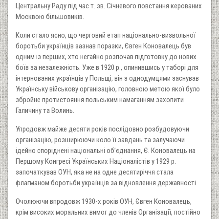
Центральну Раду під час т. зв. Січневого повстання керованих
Москвою більшовиків.
Коли стало ясно, що черговий етап національно-визвольної
боротьби українців зазнав поразки, Євген Коновалець був
одним із перших, хто негайно розпочав підготовку до нових
боїв за незалежність. Уже в 1920 р., опинившись у таборі для
інтернованих українців у Польщі, він з однодумцями заснував
Українську військову організацію, головною метою якої було
збройне протистояння польським намаганням захопити
Галичину та Волинь.
Упродовж майже десяти років послідовно розбудовуючи
організацію, розширюючи коло її завдань та залучаючи
ідейно споріднені національні об’єднання, Є. Коновалець на
Першому Конгресі Українських Націоналістів у 1929 р.
започаткував ОУН, яка не на одне десятиріччя стала
флагманом боротьби українців за відновлення державності.
Очолюючи впродовж 1930-х років ОУН, Євген Коновалець,
крім високих моральних вимог до членів Організації, постійно