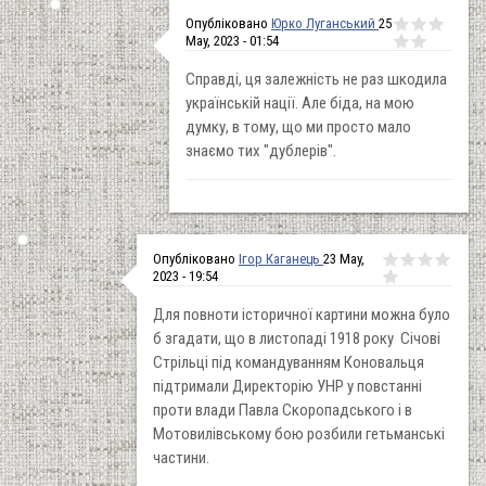
Опубліковано
Юрко Луганський
25
May, 2023 - 01:54
Справді, ця залежність не раз шкодила
українській нації. Але біда, на мою
думку, в тому, що ми просто мало
знаємо тих "дублерів".
Опубліковано
Ігор Каганець
23 May,
2023 - 19:54
Для повноти історичної картини можна було
б згадати, що в листопаді 1918 року Січові
Стрільці під командуванням Коновальця
підтримали Директорію УНР у повстанні
проти влади Павла Скоропадського і в
Мотовилівському бою розбили гетьманські
частини.