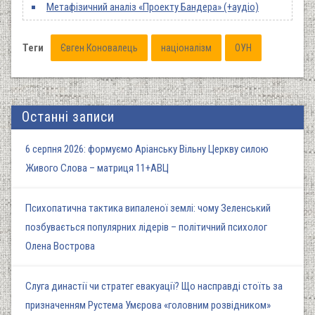
Метафізичний аналіз «Проекту Бандера» (+аудіо)
Теги
Євген Коновалець
націоналізм
ОУН
Останні записи
6 серпня 2026: формуємо Аріанську Вільну Церкву силою
Живого Слова – матриця 11+АВЦ
Психопатична тактика випаленої землі: чому Зеленський
позбувається популярних лідерів – політичний психолог
Олена Вострова
Слуга династії чи стратег евакуації? Що насправді стоїть за
призначенням Рустема Умєрова «головним розвідником»