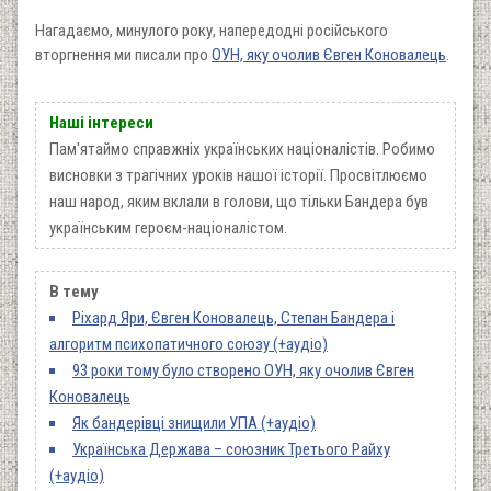
Нагадаємо, минулого року, напередодні російського
вторгнення ми писали про
ОУН, яку очолив Євген Коновалець
.
Наші інтереси
Пам'ятаймо справжніх українських націоналістів. Робимо
висновки з трагічних уроків нашої історії. Просвітлюємо
наш народ, яким вклали в голови, що тільки Бандера був
українським героєм-націоналістом.
В тему
Ріхард Яри, Євген Коновалець, Степан Бандера і
алгоритм психопатичного союзу (+аудіо)
93 роки тому було створено ОУН, яку очолив Євген
Коновалець
Як бандерівці знищили УПА (+аудіо)
Українська Держава – союзник Третього Райху
(+аудіо)