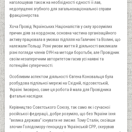
наголошував також на необхідності єдності її лав,
недопущенні згубного для загальнонаціональної справи
фракціонерства.
Хоча Провід Українських Націоналістів у силу зрозумілих
причин діяв за кордоном, основна частина організаційного
активу працювала в умовах підпілля на Галичині та Волині, що
належали Польщі. Різні умови життя й діяльності викликали
різні погляди членів ОУН на методи боротьби, але Провідник
своїм незаперечним авторитетом гасив усі наявні та
потенційні суперечності.
Особливим аспектом діяльності Євгена Коновальця була
розбудова підпільної мережі на Східній, підсовєтській,
Україні. Імовірно, саме ця робота й мала для Провідника
фатальні наслідки.
Керівництво Совєтського Союзу, так само як і сучасної
російської федерації, добре розуміло, що без України їхня
"велика держава" існувати не зможе. Тому Сталін, скоївши
злочин Голодомору-геноциду в Українській СРР, скерував