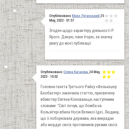
Опубліковано
Юрко Луганський
25
May, 2023 - 01:57
Згоден щодо характеру діяльності Р.
Ярого. Дякую, пане Ігорю, за значну
увагу до моєї публікації.
Опубліковано
Олена Каганець
24 May,
2023 - 10:02
Головна газета Третього Райху «Фелькішер
Беобахтер» закінчила статтю, присвячену
вбивству Євгена Коновальця, наступними
словами: "Світ почув, що бомба на
Кользіґері вбила Носія Великої Ідеї, Людину,
що її поборювала держава, яка викрадає
або мордує своїх противників руками своїх