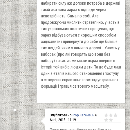
набирати силу аж допоки потреба в державі
такій яка вона зараз є відпаде через
непотрібність. Сама по собі. Але
продовжуючи мислити стратегічно, участь в
тих українських політичних процесах, що
зараз відбуваються є хорошим способом
зацікавити і привернути до себе ще більше
тих людей, яким з нами по дорозі... Участь у
виборах (про які говорять що вони без
вибору) таких як ми може якраз вперше в
історії той вибір людям дати. Та це буде лиш
один з етапів нашого становлення і поступу
в створенні справжньої постіндустріальної
формації і гравця світового масштабу.
Опубліковано
Ігор Каганець
6
April, 2018 - 11:19