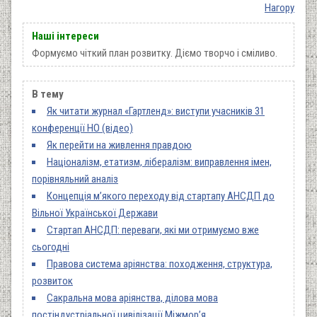
Нагору
Наші інтереси
Формуємо чіткий план розвитку. Діємо творчо і сміливо.
В тему
Як читати журнал «Гартленд»: виступи учасників 31
конференції НО (відео)
Як перейти на живлення правдою
Націоналізм, етатизм, лібералізм: виправлення імен,
порівняльний аналіз
Концепція м’якого переходу від стартапу АНСДП до
Вільної Української Держави
Стартап АНСДП: переваги, які ми отримуємо вже
сьогодні
Правова система аріянства: походження, структура,
розвиток
Сакральна мова аріянства, ділова мова
постіндустріальної цивілізації Міжмор’я