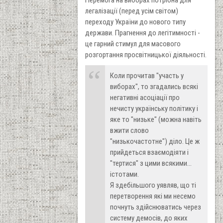
Перемога на виборах потрібна для
легалізації (перед усім світом)
переходу України до нового типу
держави. Прагнення до легітимності -
це гарний стимул для масового
розгортання просвітницької діяльності.
Коли прочитав "участь у
виборах", то згадались всякі
негативні асоціації про
нечисту українську політику і
яке то "низьке" (можна навіть
вжити слово
"низькочастотне") діло. Це ж
прийдеться взаємодіяти і
"тертися" з цими всякими...
істотами.
Я здебільшого уявляв, що ті
перетворення які ми несемо
почнуть здійснюватись через
систему демосів, до яких