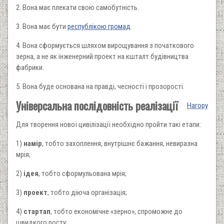
2. Вона має плекати свою самобутність.
3. Вона має бути
республікою громад
.
4. Вона сформується шляхом вирощування з початкового
зерна, а не як інженерний проект на кшталт будівництва
фабрики.
5. Вона буде основана на правді, чесності і прозорості.
Універсальна послідовність реалізації
Нагору
Для творення нової цивілізації необхідно пройти такі етапи:
1)
намір
, тобто захоплення, внутрішнє бажання, невиразна
мрія;
2)
ідея
, тобто сформульована мрія;
3)
проект
, тобто діюча організація;
4)
стартап
, тобто економічне «зерно», спроможне до
швидкого росту;