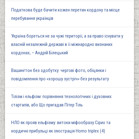
Податкова буде бачити кожен перетин кордону та місце
перебування українців
Україна бореться не за чужі території, а за право існувати у
власній незалежній державі в її міжнародно визнаних
кордонах, – Андрій Білецький
Вашингтон без здобутку: чергові фото, обіцянки і
повідомлення про «хорошу зустріч» без результату
Тілізм і ельфізм: порівняння технологічних і духовних
стартапів, або Що пригадав Пітер Тіль
НЛО як прояв ельфізму: витоки міфообразу Сірих та
нордичні прибульці як ілюстрація Homo triplex (4)