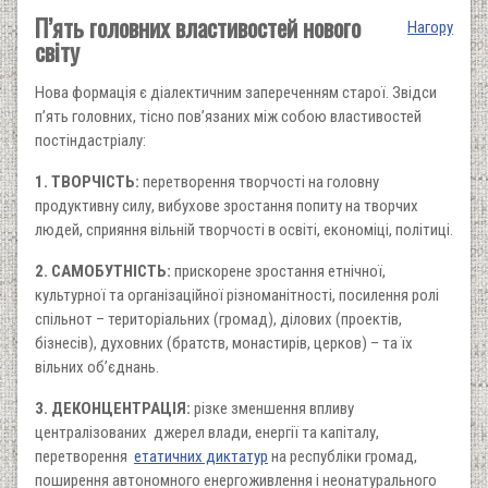
П’ять головних властивостей нового
Нагору
світу
Нова формація є діалектичним запереченням старої. Звідси
п’ять головних, тісно пов’язаних між собою властивостей
постіндастріалу:
1. ТВОРЧІСТЬ:
перетворення творчості на головну
продуктивну силу, вибухове зростання попиту на творчих
людей, сприяння вільній творчості в освіті, економіці, політиці.
2. САМОБУТНІСТЬ:
прискорене зростання етнічної,
культурної та організаційної різноманітності, посилення ролі
спільнот – територіальних (громад), ділових (проектів,
бізнесів), духовних (братств, монастирів, церков) – та їх
вільних об’єднань.
3. ДЕКОНЦЕНТРАЦІЯ:
різке зменшення впливу
централізованих джерел влади, енергії та капіталу,
перетворення
етатичних диктатур
на республіки громад,
поширення автономного енергоживлення і неонатурального