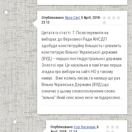
Опубліковано
Явсе Світ
5 April, 2018 -
23:13
Цитата із статті: 7. Після перемоги на
виборах до Верховної Ради АНСДП
здобуде конституційну більшість і ухвалить
конституцію Вільної Української держави
(ВУД) – першої постіндустріальної держави
Золотої ери. Це наскільки я пам'ятаю перша
згадка про вибори на сайті НО у такому
намірі... Вже колись писав,та напишу ще раз.
Вільна Українська Держава (ВУД);що
означає у цьому словосполучення слово
"вільна".Який сенс воно несе чи підкреслює...
Опубліковано
Ігор Каганець
6
April, 2018 - 11:14