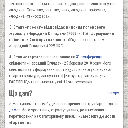
технологічного проривів, а також докорінної зміни стосунків
«людина–Бог», «людина–людина», «людина–природа»,
«людина–техносфера».
3. Етапу «проект» відповідає видання паперового
журналу «Народний Оглядач»
(2009–2015) і
формування
спільноти його прихильників
, об’єднаних порталом
«Народний Оглядач» AR25.ORG.
4. Етап «стартап»
започатковано на
31 конференції
спільноти «Народний Оглядач» 25 березня 2018 року. Його
сенс полягає у формуванні постіндустріальної української
стартап-культури, заснуванні «Центру стартап-культури
ГАРТЛЕНД» та поширенні у світі його осередків.
Що далі?
Нагору
5. Наступним етапом буде перетворення Центру «Гартленд» на
демос
, його зростання, структурування, розмноження і
перетворення на багаторівневу динамічну
мережу демосів
«Гартленд»
.