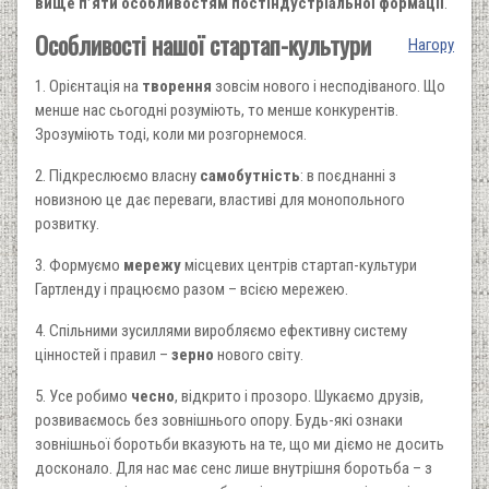
вище п’яти особливостям постіндустріальної формації
.
Особливості нашої стартап-культури
Нагору
1. Орієнтація на
творення
зовсім нового і несподіваного. Що
менше нас сьогодні розуміють, то менше конкурентів.
Зрозуміють тоді, коли ми розгорнемося.
2. Підкреслюємо власну
самобутність
: в поєднанні з
новизною це дає переваги, властиві для монопольного
розвитку.
3. Формуємо
мережу
місцевих центрів стартап-культури
Гартленду і працюємо разом – всією мережею.
4. Спільними зусиллями виробляємо ефективну систему
цінностей і правил –
зерно
нового світу.
5. Усе робимо
чесно
, відкрито і прозоро. Шукаємо друзів,
розвиваємось без зовнішнього опору. Будь-які ознаки
зовнішньої боротьби вказують на те, що ми діємо не досить
досконало. Для нас має сенс лише внутрішня боротьба – з