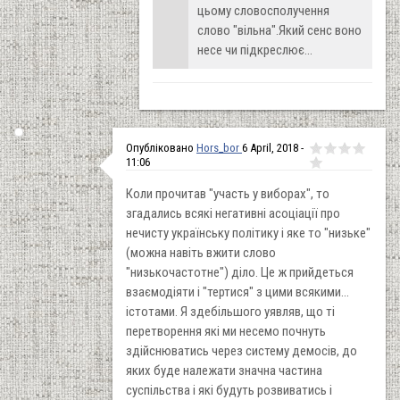
цьому словосполучення
слово "вільна".Який сенс воно
несе чи підкреслює...
Опубліковано
Hors_bor
6 April, 2018 -
11:06
Коли прочитав "участь у виборах", то
згадались всякі негативні асоціації про
нечисту українську політику і яке то "низьке"
(можна навіть вжити слово
"низькочастотне") діло. Це ж прийдеться
взаємодіяти і "тертися" з цими всякими...
істотами. Я здебільшого уявляв, що ті
перетворення які ми несемо почнуть
здійснюватись через систему демосів, до
яких буде належати значна частина
суспільства і які будуть розвиватись і