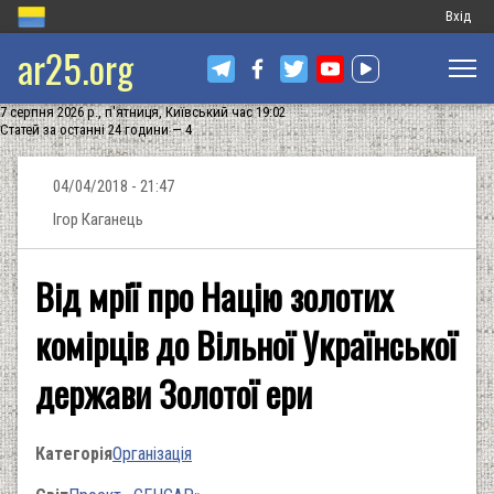
Меню
Вхід
ar25.org
обліков
запису
7 серпня 2026 р., п'ятниця, Київський час 19:02
користу
Статей за останні 24 години — 4
04/04/2018 - 21:47
Ігор Каганець
Від мрії про Націю золотих
комірців до Вільної Української
держави Золотої ери
Категорія
Організація