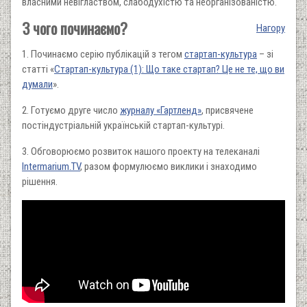
власними невіглаством, слабодухістю та неорганізованістю.
З чого починаємо?
Нагору
1. Починаємо серію публікацій з тегом
стартап-культура
– зі
статті «
Стартап-культура (1): Що таке стартап? Це не те, що ви
думали
».
2. Готуємо друге число
журналу «Гартленд»
, присвячене
постіндустріальній українській стартап-культурі.
3. Обговорюємо розвиток нашого проекту на телеканалі
Intermarium.TV
, разом формулюємо виклики і знаходимо
рішення.