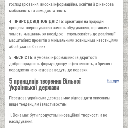
господарювання, висока інформаційна, освітня й фінансова
мобільність та самодостатність.
4. ПРИРОДОВІДПОВІДНІСТЬ
: орієнтація на природні
процеси, «вирощування» замість «будування», «організм»
замість «машини», як наслідок – спроможність до реалізації
масштабних проектів з мінімальними зовнішніми інвестиціями
або й узагалі без них.
5. ЧЕСНІСТЬ:
в умовах інформаційної відкритості
добропорядність формує довіру і ефективність, а брехня і
породжена нею недовіра ведуть до поразки.
5 принципів творення Вільної
Нагору
Української держави
Передова українська держава має відповідати описаним
вище тенденціям і властивостям:
1. Вона має бути продуктом інноваційної творчості, а не
наслідування.