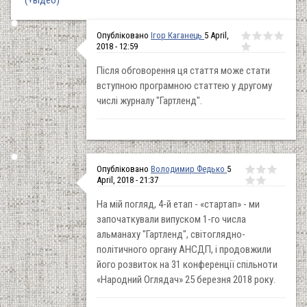
(+відео)
Опубліковано
Ігор Каганець
5 April,
2018 - 12:59
Після обговорення ця стаття може стати
вступною програмною статтею у другому
числі журналу "Гартленд".
Опубліковано
Володимир Федько
5
April, 2018 - 21:37
На мій погляд, 4-й етап - «стартап» - ми
започаткували випуском 1-го числа
альманаху "Гартленд", світоглядно-
політичного органу АНСДП, і продовжили
його розвиток на 31 конференції спільноти
«Народний Оглядач» 25 березня 2018 року.