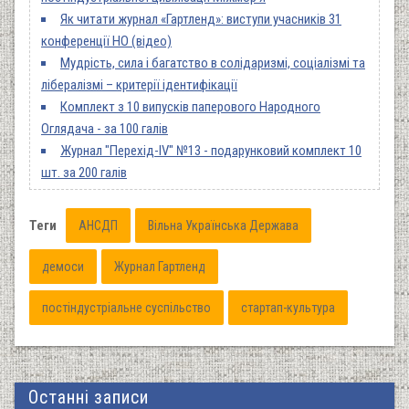
Як читати журнал «Гартленд»: виступи учасників 31
конференції НО (відео)
Мудрість, сила і багатство в солідаризмі, соціалізмі та
лібералізмі – критерії ідентифікації
Комплект з 10 випусків паперового Народного
Оглядача - за 100 галів
Журнал "Перехід-IV" №13 - подарунковий комплект 10
шт. за 200 галів
Теги
АНСДП
Вільна Українська Держава
демоси
Журнал Гартленд
постіндустріальне суспільство
стартап-культура
Останні записи