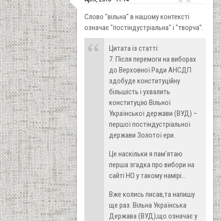
Слово "вільна" в нашому контексті
означає "постіндустріальна" і "творча".
Цитата із статті:
7. Після перемоги на виборах
до Верховної Ради АНСДП
здобуде конституційну
більшість і ухвалить
конституцію Вільної
Української держави (ВУД) –
першої постіндустріальної
держави Золотої ери.
Це наскільки я пам'ятаю
перша згадка про вибори на
сайті НО у такому намірі...
Вже колись писав,та напишу
ще раз. Вільна Українська
Держава (ВУД);що означає у