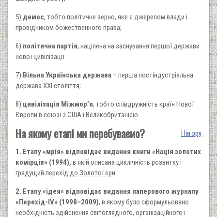
5)
демос
, тобто політичне зерно, яке є джерелом влади і
провідником божественного права;
6)
політична партія
, націлена на заснування першої держави
нової цивілізації.
7)
Вільна Українська держава
– перша постіндустріальна
держава XXI століття;
8)
цивілізація Міжмор’я
, тобто співдружність країн Нової
Європи в союзі з США і Великобританією.
На якому етапі ми перебуваємо?
Нагору
1. Етапу «мрія» відповідає видання книги «Нація золотих
комірців» (1994),
в якій описана циклічність розвитку і
грядущий перехід
до Золотої ери
.
2. Етапу «ідея» відповідає видання паперового журналу
«Перехід-
IV» (1998–2009)
, в якому було сформульовано
необхідність здійснення світоглядного, організаційного і