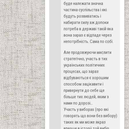
буде належати значна
частина суспільства і які
будуть розвиватись і
набирати силу аж допоки
потреба в державі такій яка
вона зараз є відпаде через
непотрібність. Сама по собі.
Але продовжуючи мислити
стратегічно, участь в тих
українських політичних
процесах, що зараз
відбуваються є хорошим
способом зацікавити і
привернути до себе ще
більше тих людей, яким з
нами по дорозі...
Участь у виборах (про які
говорять що вони без вибору)
таких як ми може якраз
вперше в історії той вибір