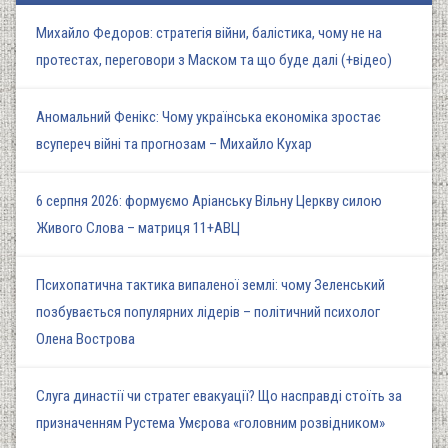
Михайло Федоров: стратегія війни, балістика, чому не на
протестах, переговори з Маском та що буде далі (+відео)
Аномальний Фенікс: Чому українська економіка зростає
всупереч війні та прогнозам – Михайло Кухар
6 серпня 2026: формуємо Аріанську Вільну Церкву силою
Живого Слова – матриця 11+АВЦ
Психопатична тактика випаленої землі: чому Зеленський
позбувається популярних лідерів – політичний психолог
Олена Вострова
Слуга династії чи стратег евакуації? Що насправді стоїть за
призначенням Рустема Умєрова «головним розвідником»