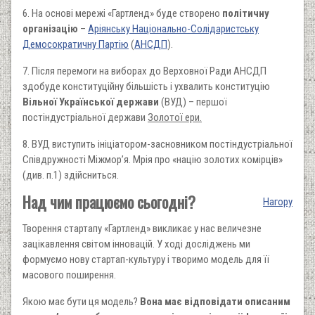
6. На основі мережі «Гартленд» буде створено
політичну
організацію
–
Аріянську Національно-Солідаристську
Демосократичну Партію
(
АНСДП
).
7. Після перемоги на виборах до Верховної Ради АНСДП
здобуде конституційну більшість і ухвалить конституцію
Вільної Української держави
(ВУД) – першої
постіндустріальної держави
Золотої ери.
8. ВУД виступить ініціатором-засновником постіндустріальної
Співдружності Міжмор’я. Мрія про «націю золотих комірців»
(див. п.1) здійсниться.
Над чим працюємо сьогодні?
Нагору
Творення стартапу «Гартленд» викликає у нас величезне
зацікавлення світом інновацій. У ході досліджень ми
формуємо нову стартап-культуру і творимо модель для її
масового поширення.
Якою має бути ця модель?
Вона має відповідати описаним