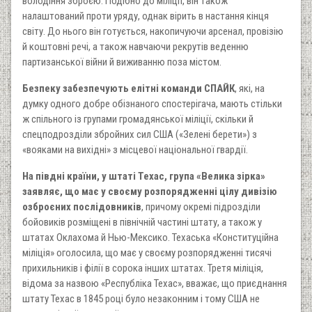
володіння зброєю. Подібно до міліції, він також
налаштований проти уряду, однак вірить в настання кінця
світу. До нього він готується, накопичуючи арсенал, провізію
й коштовні речі, а також навчаючи рекрутів веденню
партизанської війни й виживанню поза містом.
Безпеку забезпечують елітні команди СПАЙК
, які, на
думку одного добре обізнаного спостерігача, мають стільки
ж спільного із групами громадянської міліції, скільки й
спецподрозділи збройних сил США («Зелені берети») з
«вояками на вихідні» з місцевої національної гвардії.
На півдні країни, у штаті Техас, група «Велика зірка»
заявляє, що має у своєму розпорядженні цілу дивізію
озброєних послідовників
, причому окремі підрозділи
бойовиків розміщені в північній частині штату, а також у
штатах Оклахома й Нью-Мексико. Техаська «Конституційна
міліція» оголосила, що має у своєму розпорядженні тисячі
прихильників і філії в сорока інших штатах. Третя міліція,
відома за назвою «Республіка Техас», вважає, що приєднання
штату Техас в 1845 році було незаконним і тому США не