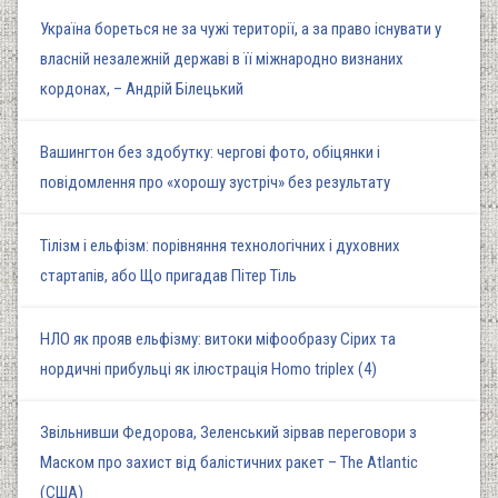
Україна бореться не за чужі території, а за право існувати у
власній незалежній державі в її міжнародно визнаних
кордонах, – Андрій Білецький
Вашингтон без здобутку: чергові фото, обіцянки і
повідомлення про «хорошу зустріч» без результату
Тілізм і ельфізм: порівняння технологічних і духовних
стартапів, або Що пригадав Пітер Тіль
НЛО як прояв ельфізму: витоки міфообразу Сірих та
нордичні прибульці як ілюстрація Homo triplex (4)
Звільнивши Федорова, Зеленський зірвав переговори з
Маском про захист від балістичних ракет – The Atlantic
(США)