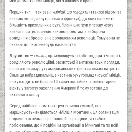
між двома типами міліції, які з’явилися в країні.
Перший тип — так звані «
міліції, що говорять
» (також відомі за
назвою «міліція внутрішнього фронту»), до яких належить
більшість прихильників руху. Члени цих груп у першу чергу
зайняті протистоянням законопроектам із заборони
володіння зброєю, а не розпаленням революції. Тому вони не
схильні до якого-небудь насильства.
Другий тип — «
міліції, що марширують
» (або «відкриті міліції»),
розділяють революційні, расистські й антисемітські погляди,
властиві всьому руху американських християнських патріотів.
Саме ця найрадикальніша частина руху громадянської міліції,
в яку входить не більше 10 тисяч постійних її членів, гаряче
вірить у загрозу захоплення Америки й тому готова до
активного опору.
Серед найбільш помітних груп із числа «міліцій, що
марширують» виділяється «Міліція Монтани». Ця організація
поділяє ті ж незмінні революційні принципи та глибокі
побоювання, що й подібні їм організації в Мічигані та по всій
країні. «
Контроль над зброєю — це контроль над людьми
», —