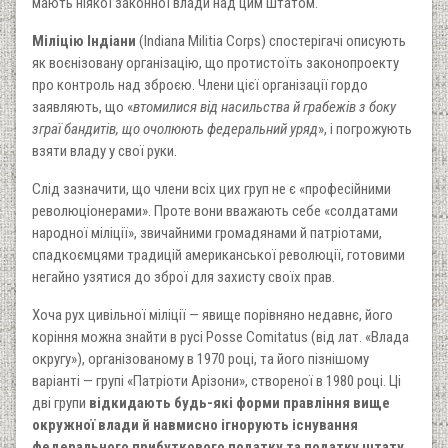
мають ніякої законної влади над цим штатом.
Міліцію Індіани
(Indiana Militia Corps) спостерігачі описують
як воєнізовану організацію, що протистоїть законопроекту
про контроль над зброєю. Члени цієї організації гордо
заявляють, що «
втомилися від насильства й грабежів з боку
зграї бандитів, що очолюють федеральний уряд
», і погрожують
взяти владу у свої руки.
Слід зазначити, що члени всіх цих груп не є «професійними
революціонерами». Проте вони вважають себе «солдатами
народної міліції», звичайними громадянами й патріотами,
спадкоємцями традицій американської революції, готовими
негайно узятися до зброї для захисту своїх прав.
Хоча рух цивільної міліції — явище порівняно недавнє, його
коріння можна знайти в русі Posse Comitatus (від лат. «Влада
округу»), організованому в 1970 році, та його пізнішому
варіанті — групі «Патріоти Арізони», створеної в 1980 році. Ці
дві групи
відкидають будь-які форми правління вище
окружної влади й навмисно ігнорують існування
федерального прибуткового податку та податку штату,