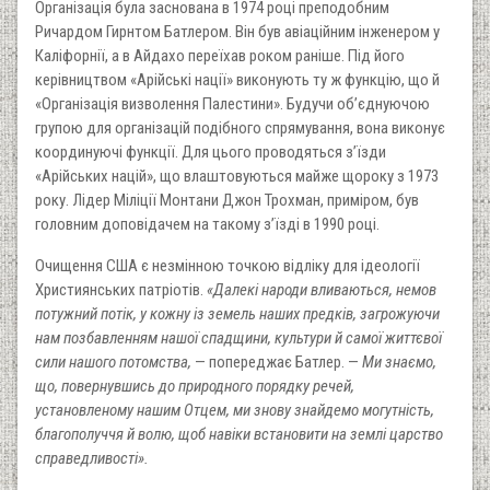
Організація була заснована в 1974 році преподобним
Ричардом Гирнтом Батлером. Він був авіаційним інженером у
Каліфорнії, а в Айдахо переїхав роком раніше. Під його
керівництвом «Арійські нації» виконують ту ж функцію, що й
«Організація визволення Палестини». Будучи об’єднуючою
групою для організацій подібного спрямування, вона виконує
координуючі функції. Для цього проводяться з’їзди
«Арійських націй», що влаштовуються майже щороку з 1973
року. Лідер Міліції Монтани Джон Трохман, приміром, був
головним доповідачем на такому з’їзді в 1990 році.
Очищення США є незмінною точкою відліку для ідеології
Християнських патріотів.
«Далекі народи вливаються, немов
потужний потік, у кожну із земель наших предків, загрожуючи
нам позбавленням нашої спадщини, культури й самої життєвої
сили нашого потомства,
— попереджає Батлер. —
Ми знаємо,
що, повернувшись до природного порядку речей,
установленому нашим Отцем, ми знову знайдемо могутність,
благополуччя й волю, щоб навіки встановити на землі царство
справедливості».