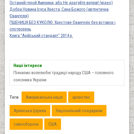
Останній герой Америки, або Не дратуйте вепрів! (відео)
Добра Новина Ісуса Хреста, Сина Божого (автентична
Євангелія)
ПШЕНИЦЯ БЕЗ КУКОЛЮ. Хрестове Євангеліє без вставок і
спотворень
Книга "Арійський стандарт" 2014 р.
Наші інтереси
Пізнаємо волелюбні традиції народу США – головного
союзника України.
Теги
Американська нація
аріянство
Аріянська Церква
Національний солідаризм
самооборона
США