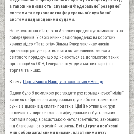
а також не визнають існування Федеральної резервної
системи та верховенства федеральної службової
системи над місцевими судами.
Нове покоління «Патріотів Арізони» продовжує кампанію їхніх
попередників. У своїх нічних радіопередачах на коротких
хвилях лідер «Патріотів» Вільям Купер закликає членів
організації рішуче протистояти встановленню «нового
світового порядку», що здійснюється за допомогою таких
організацій як ООН, Генеральної угоди з митних тарифів і
торгівлі та інших.
В тему:
Партія Білого Народу створюється у Неваді
Однак було б помилкою розглядати рух громадянської міліції
лише як озброєні антифедеральні групи або екстремістські
рухи з відмови від сплати податків. Цілі й мотиви цих груп
включають широке коло антифедеральних і бунтарських
поглядів поряд з расистською нетолерантністю, захованих
під благовидністю релігійних вчень.
Всі ці групи пов’язані
між собою загальними рисами, властивими руху