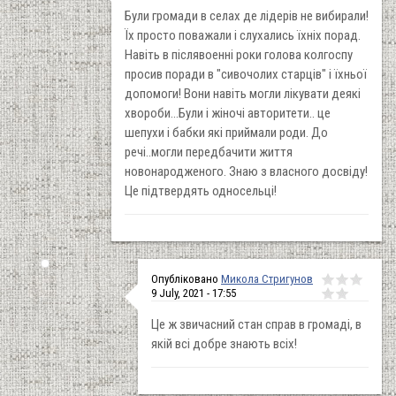
Були громади в селах де лідерів не вибирали!
Їх просто поважали і слухались їхніх порад.
Навіть в післявоенні роки голова колгоспу
просив поради в "сивочолих старців" і їхньої
допомоги! Вони навіть могли лікувати деякі
хвороби...Були і жіночі авторитети.. це
шепухи і бабки які приймали роди. До
речі..могли передбачити життя
новонародженого. Знаю з власного досвіду!
Це підтвердять односельці!
Опубліковано
Микола Стригунов
9 July, 2021 - 17:55
Це ж звичасний стан справ в громаді, в
якій всі добре знають всіх!