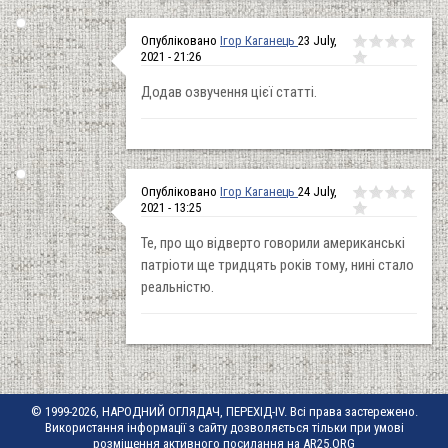
Опубліковано
Ігор Каганець
23 July,
2021 - 21:26
Додав озвучення цієї статті.
Опубліковано
Ігор Каганець
24 July,
2021 - 13:25
Те, про що відверто говорили американські
патріоти ще тридцять років тому, нині стало
реальністю.
© 1999-2026, НАРОДНИЙ ОГЛЯДАЧ, ПЕРЕХІД-IV. Всі права застережено.
Використання інформації з сайту дозволяється тільки при умові
розміщення активного посилання на AR25.ORG