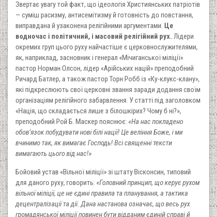
Звертає увагу той факт, що ідеологія Християнських патріотів
— суміш расизму, антисемітизму й готовність до повстання,
виправдана й узаконена релігійними аргументами.
Це
водночас і політичний, і масовий релігійний рух.
Лідери
окремих груп цього руху найчастіше є церковнослужителями,
як, наприклад, засновник і генерал «Мічиганської міліції»
пастор Норман Олсон, лідер «Арійських націй» преподобний
Ричард Батлер, а також пастор Торн Робб із «Ку-клукс-клану»,
які підкреслюють свої церковні звання заради додання своїм
організаціям релігійного забарвлення. У статті під заголовком
«Нація, що складається лише з білошкірих? Чому б ні?»,
преподобний Рой Б. Маскер пояснює:
«На нас покладено
обов’язок побудувати нові білі нації! Це веління Боже, і ми
вчинимо так, як вимагає Господь! Всі священні тексти
вимагають цього від нас!»
Бойовий устав «Вільної міліції» зі штату Вісконсин, типовий
для даного руху, говорить:
«Головний принцип, що керує рухом
вільної міліції, це не єдині правила та планування, а тактика
децентралізації та дії. Дана настанова означає, що весь рух
громадянської міліції повинен бути відданим єдиній справі й