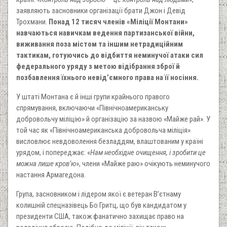
заявляють засновники організації брати Джон і Девід
Трохмани.
Понад 12 тисяч членів «Міліції Монтани»
навчаються навичкам ведення партизанської війни,
виживання поза містом та іншим нетрадиційним
тактикам, готуючись до відбиття неминучої атаки сил
федерального уряду з метою відібрання зброї й
позбавлення їхнього невід’ємного права на її носіння.
У штаті Монтана є й інші групи крайнього правого
спрямування, включаючи «Північноамериканську
добровольчу міліцію» й організацію за назвою «Майже рай». У
той час як «Північноамериканська добровольча міліція»
висловлює невдоволення безладдям, влаштованим у країні
урядом, і попереджає: «
Нам необхідне очищення, і зробити це
можна лише кров’ю
», члени «Майже раю» очікують неминучого
настання Армагедона.
Група, засновником і лідером якої є ветеран В’єтнаму
колишній спецназівець Бо Гритц, що був кандидатом у
президенти США, також фанатично захищає право на