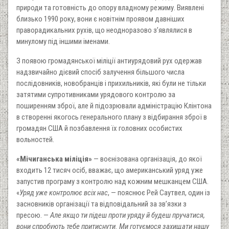
природи та готовність до опору владному режиму. Виявлені
близько 1990 року, вони є новітнім проявом давніших
праворадикальних рухів, що неодноразово з’являлися в
минулому під іншими іменами.
З появою громадянської міліції антиурядовий рух одержав
надзвичайно дієвий спосіб залучення більшого числа
послідовників, новобранців і прихильників, які були не тільки
затятими супротивниками урядового контролю за
поширенням зброї, але й підозрювали адміністрацію Клінтона
в створенні якогось генерального плану з відбирання зброї в
громадян США й позбавлення їх головних особистих
вольностей.
«Мічиганська міліція»
— воєнізована організація, до якої
входить 12 тисяч осіб, вважає, що американський уряд уже
запустив програму з контролю над кожним мешканцем США.
«
Уряд уже контролює всіх нас
, — пояснює Рей Саутвел, один із
засновників організації та відповідальний за зв’язки з
пресою. —
Але якщо ти підеш проти уряду й будеш пручатися,
вони спробують тебе притиснути. Ми готуємося захищати нашу