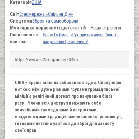
Категорія
США
Світ
Етномережа «Спільна Дія»
Спецтема
Зброя та самооборона
Моя оцінка корисності цієї статті
5 - Наша стратегія
Посилання на
Брюс Гофман, «Рух прихильників білого
оригінал
панування» (скорочено)
https://www.ar25.org/node/13465
США – країна вільних озброєних людей. Сполучною
ниткою між дуже різними групами громадянської
міліції є релігійний догмат про панування білої
раси. Члени всіх цих груп вважають себе
звичайними громадянами й патріотами,
спадкоємцями традицій американської революції,
готовими негайно узятися до зброї для захисту
своїх прав.