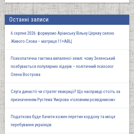
Останні записи
6 серпня 2026: формуємо Аріанську Вільну Церкву силою
Живого Слова – матриця 11+АВЦ
Психопатична тактика випаленої землі: чому Зеленський
позбувається популярних лідерів – політичний психолог
Олена Вострова
Слуга династії чи стратег евакуації? Що насправді стоїть за
призначенням Рустема Умєрова «головним розвідником»
Податкова буде бачити кожен перетин кордону та місце
перебування українців