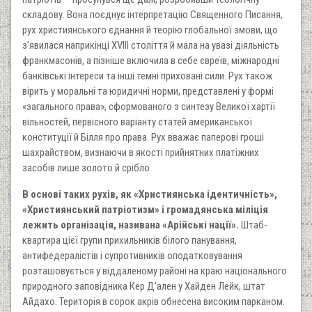
складову. Вона поєднує інтерпретацію Священного Писання,
рух християнського єднання й теорію глобальної змови, що
з’явилася наприкінці XVIII століття й мала на увазі діяльність
франкмасонів, а пізніше включила в себе євреїв, міжнародні
банківські інтереси та інші темні приховані сили. Рух також
вірить у моральні та юридичні норми, представлені у формі
«загального права», сформованого з синтезу Великої хартії
вільностей, первісного варіанту статей американської
конституції й Білля про права. Рух вважає паперові гроші
шахрайством, визнаючи в якості прийнятних платіжних
засобів лише золото й срібло.
В основі таких рухів, як «Християнська ідентичність»,
«Християнський патріотизм» і громадянська міліція
лежить організація, називана «Арійські нації».
Штаб-
квартира цієї групи прихильників білого панування,
антифедералістів і супротивників оподатковування
розташовується у віддаленому районі на краю національного
природного заповідника Кер Д’ален у Хайден Лейк, штат
Айдахо. Територія в сорок акрів обнесена високим парканом.