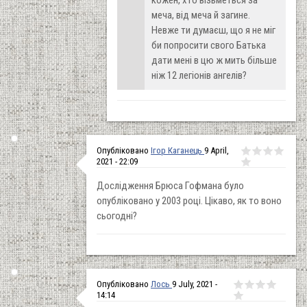
кожен, хто візьметься за
меча, від меча й загине.
Невже ти думаєш, що я не міг
би попросити свого Батька
дати мені в цю ж мить більше
ніж 12 легіонів ангелів?
Опубліковано
Ігор Каганець
9 April,
2021 - 22:09
Дослідження Брюса Гофмана було
опубліковано у 2003 році. Цікаво, як то воно
сьогодні?
Опубліковано
Лось
9 July, 2021 -
14:14