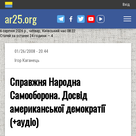
Меню
Вхід
ar25.org
обліков
запису
6 серпня 2026 р., четвер, Київський час 08:22
користу
Статей за останні 24 години — 4
01/26/2008 - 20:44
Ігор Каганець
Справжня Народна
Самооборона. Досвід
американської демократії
(+аудіо)