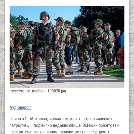
meyersonot-michigan100820.jpg
Аудіоверсія
Поява в США «громадянської міліції» та «християнських
патріотів», — порівняно недавнє явище. Всі вони орієнтовані
на стратегію «виживання», навички життя серед дикої