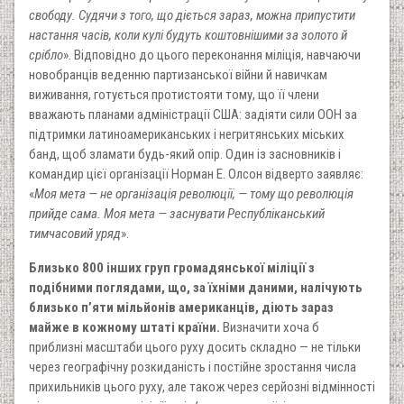
свободу. Судячи з того, що діється зараз, можна припустити
настання часів, коли кулі будуть коштовнішими за золото й
срібло
». Відповідно до цього переконання міліція, навчаючи
новобранців веденню партизанської війни й навичкам
виживання, готується протистояти тому, що її члени
вважають планами адміністрації США: задіяти сили ООН за
підтримки латиноамериканських і негритянських міських
банд, щоб зламати будь-який опір. Один із засновників і
командир цієї організації Норман Е. Олсон відверто заявляє:
«
Моя мета — не організація революції, — тому що революція
прийде сама. Моя мета — заснувати Республіканський
тимчасовий уряд
».
Близько 800 інших груп громадянської міліції з
подібними поглядами, що, за їхніми даними, налічують
близько п’яти мільйонів американців, діють зараз
майже в кожному штаті країни.
Визначити хоча б
приблизні масштаби цього руху досить складно — не тільки
через географічну розкиданість і постійне зростання числа
прихильників цього руху, але також через серйозні відмінності