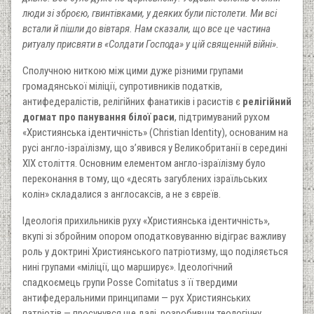
люди зі зброєю, гвинтівками, у деяких були пістолети. Ми всі
встали й пішли до вівтаря. Нам сказали, що все це частина
ритуалу присвяти в «Солдати Господа» у цій священній війні».
Сполучною ниткою між цими дуже різними групами
громадянської міліції, супротивників податків,
антифедералістів, релігійних фанатиків і расистів є
релігійний
догмат про панування білої раси
, підтримуваний рухом
«Християнська ідентичність» (Christian Identity), основаним на
русі англо-ізраїлізму, що з’явився у Великобританії в середині
XIX століття. Основним елементом англо-ізраїлізму було
переконання в тому, що «десять загублених ізраїльських
колін» складалися з англосаксів, а не з євреїв.
Ідеологія прихильників руху «Християнська ідентичність»,
вкупі зі збройним опором оподатковуванню відіграє важливу
роль у доктрині Християнського патріотизму, що поділяється
нині групами «міліції, що марширує». Ідеологічний
спадкоємець групи Posse Comitatus з її твердими
антифедеральними принципами — рух Християнських
патріотів — просунувся ще далі, розробивши теологічну