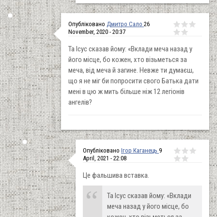
Опубліковано
Дмитро Сало
26
November, 2020 - 20:37
Та Ісус сказав йому: «Вклади меча назад у
його місце, бо кожен, хто візьметься за
меча, від меча й загине. Невже ти думаєш,
що я не міг би попросити свого Батька дати
мені в цю ж мить більше ніж 12 легіонів
ангелів?
Опубліковано
Ігор Каганець
9
April, 2021 - 22:08
Це фальшива вставка.
Та Ісус сказав йому: «Вклади
меча назад у його місце, бо