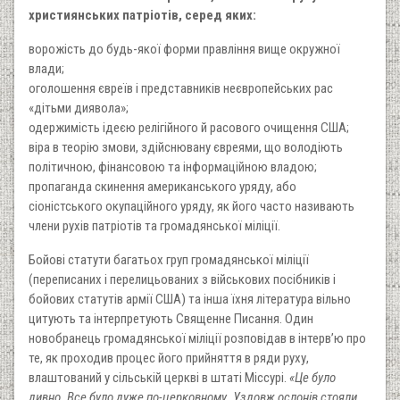
християнських патріотів, серед яких:
ворожість до будь-якої форми правління вище окружної
влади;
оголошення євреїв і представників неєвропейських рас
«дітьми диявола»;
одержимість ідеєю релігійного й расового очищення США;
віра в теорію змови, здійснювану євреями, що володіють
політичною, фінансовою та інформаційною владою;
пропаганда скинення американського уряду, або
сіоністського окупаційного уряду, як його часто називають
члени рухів патріотів та громадянської міліції.
Бойові статути багатьох груп громадянської міліції
(переписаних і перелицьованих з військових посібників і
бойових статутів армії США) та інша їхня література вільно
цитують та інтерпретують Священне Писання. Один
новобранець громадянської міліції розповідав в інтерв’ю про
те, як проходив процес його прийняття в ряди руху,
влаштований у сільській церкві в штаті Міссурі.
«Це було
дивно. Все було дуже по-церковному. Уздовж ослонів стояли