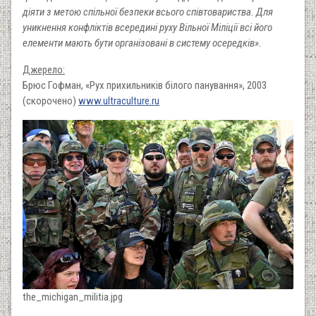
діяти з метою спільної безпеки всього співтовариства. Для
уникнення конфліктів всередині руху Вільної Міліції всі його
елементи мають бути організовані в систему осередків».
Джерело:
Брюс Гофман, «Рух прихильників білого панування», 2003
(скорочено)
www.ultraculture.ru
the_michigan_militia.jpg