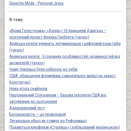
Depeche Mode - Personal Jesus
В тему:
«Вулик Геллстрома», «Дюна» і 10 принципів Джигаду –
політичний проект Френка Герберта (+аудіо)
Арійська релігія зупинить дегуманізацію і цифровий концтабір
(+аудіо)
Аріянська релігія: 5 головних особливостей і відмінностей від
антирелігій (+аудіо)
Чому трипільці були озброєні до зубів
CША: збільшення формувань самодіяльної міліції на захист
Конституції
Нова угода снайперів
Національний Солідаризм – базова ідеологія США від
заснування до сьогодення
Адреналіновий тест
Беззахисність — це провокація!
Легалізація зброї як стимул до Реформації
Подивіться кінофільм «Стрілець» (дубльований українською)