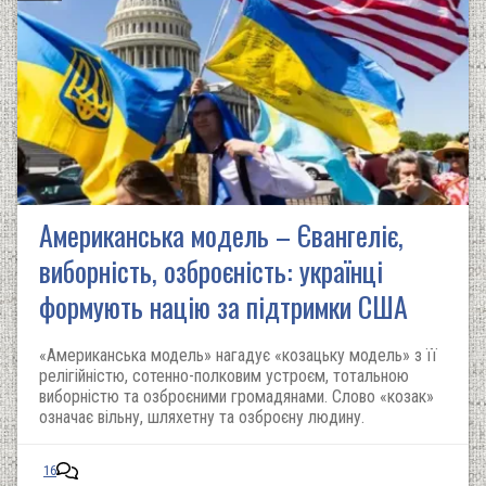
Американська модель – Євангеліє,
виборність, озброєність: українці
формують націю за підтримки США
«Американська модель» нагадує «козацьку модель» з її
релігійністю, сотенно-полковим устроєм, тотальною
виборністю та озброєними громадянами. Слово «козак»
означає вільну, шляхетну та озброєну людину.
16