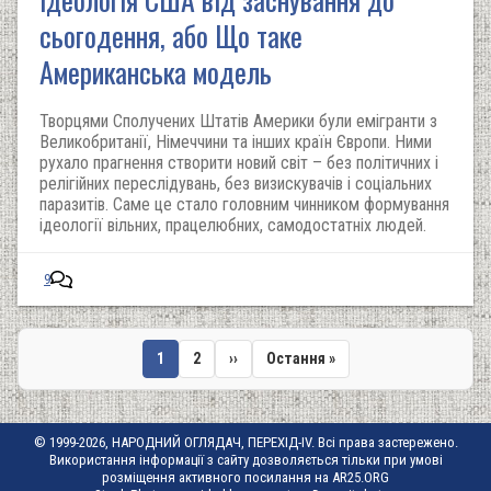
сьогодення, або Що таке
Американська модель
Творцями Сполучених Штатів Америки були емігранти з
Великобританії, Німеччини та інших країн Європи. Ними
рухало прагнення створити новий світ – без політичних і
релігійних переслідувань, без визискувачів і соціальних
паразитів. Саме це стало головним чинником формування
ідеології вільних, працелюбних, самодостатніх людей.
9
Поточна
1
Сторінка
2
Наступна
››
Остання
Остання »
сторінка
сторінка
сторінка
Розбивка
на
сторінки
© 1999-2026, НАРОДНИЙ ОГЛЯДАЧ, ПЕРЕХІД-IV. Всі права застережено.
Використання інформації з сайту дозволяється тільки при умові
розміщення активного посилання на AR25.ORG