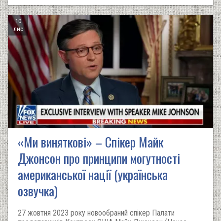
10
лис
«Ми виняткові» – Спікер Майк
Джонсон про принципи могутності
американської нації (українська
озвучка)
27 жовтня 2023 року новообраний спікер Палати