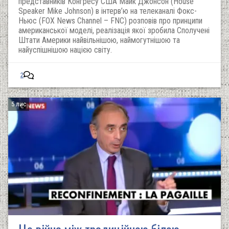
представників Конгресу США Майк Джонсон (House
Speaker Mike Johnson) в інтерв’ю на телеканалі Фокс-
Ньюс (FOX News Channel – FNC) розповів про принципи
американської моделі, реалізація якої зробила Сполучені
Штати Америки найвільнішою, наймогутнішою та
найуспішнішою нацією світу.
2
5 лис