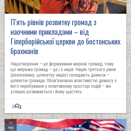
П’ять рівнів розвитку громад з
наочними прикладами – від
Гіперборійської церкви до бостонських
брахманів
Націотворення – це формування мережі громад, тому
що мережа громад – це і є нація. Націю третього рівня
(реалізовану, шляхетну націю) складають демоси –
шляхетні громади. Обов’язковою властивістю демосу є
його перебування у позитивному просторі подій – він
успішно розвивається і йому щастить.
16
11
лис