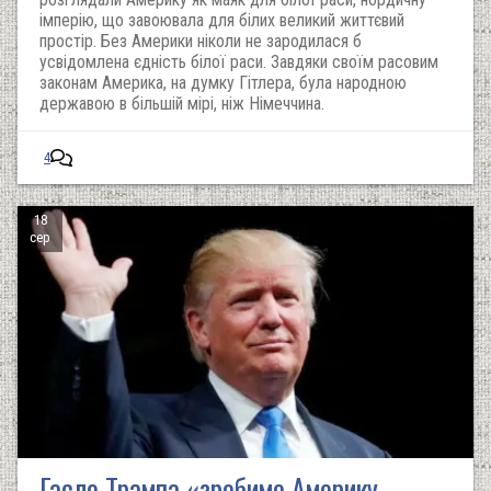
імперію, що завоювала для білих великий життєвий
простір. Без Америки ніколи не зародилася б
усвідомлена єдність білої раси. Завдяки своїм расовим
законам Америка, на думку Гітлера, була народною
державою в більшій мірі, ніж Німеччина.
4
18
сер
Гасло Трампа «зробимо Америку