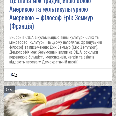
Це війна між традиційною білою
Америкою та мультикультурною
Америкою – філософ Ерік Земмур
(Франція)
Вибори в США є кульмінацією війни культури білих та
міжрасової культури. На цьому наполягає французький
філософ та письменник Ерік Земмур (Éric Zemmour).
Демографія має безумовний вплив на США, оскільки
переважна більшість мексиканців, негрів та азіатів
віддають перевагу Демократичній партії.
5
6 лют