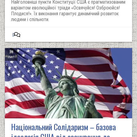
Найголовніші пункти Конституції США є прагматизованим
варіантом еволюційної тріади «Освячуйся! Озброюйся!
Плодися!». Їх виконання гарантує динамічний розвиток
людини і спільноти.
0
28
лип
Національний Солідаризм – базова
ідеологія США від заснування до