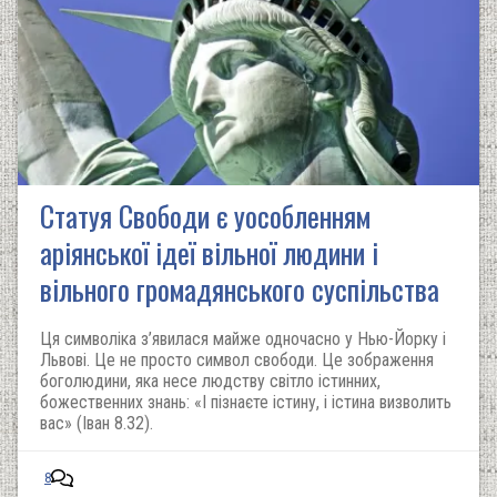
Статуя Свободи є уособленням
аріянської ідеї вільної людини і
вільного громадянського суспільства
Ця символіка з’явилася майже одночасно у Нью-Йорку і
Львові. Це не просто символ свободи. Це зображення
боголюдини, яка несе людству світло істинних,
божественних знань: «І пізнаєте істину, і істина визволить
вас» (Іван 8.32).
8