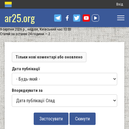
Меню
Вхід
ar25.org
обліков
запису
9 серпня 2026 р., неділя, Київський час 13:03
користу
Статей за останні 24 години — 2
Тільки нові коментарі або оновлено
Дата публікації
Впорядкувати за