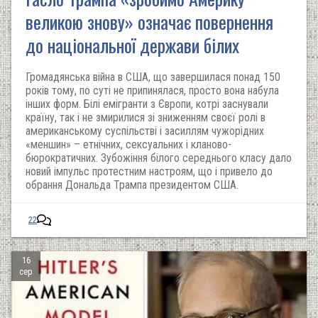
великою знову» означає повернення
до національної держави білих
Громадянська війна в США, що завершилася понад 150
років тому, по суті не припинялася, просто вона набула
інших форм. Білі емігранти з Європи, котрі заснували
країну, так і не змирилися зі зниженням своєї ролі в
американському суспільстві і засиллям чужорідних
«меншин» – етнічних, сексуальних і кланово-
бюрократичних. Зубожіння білого середнього класу дало
новий імпульс протестним настроям, що і привело до
обрання Дональда Трампа президентом США.
22
16
сер