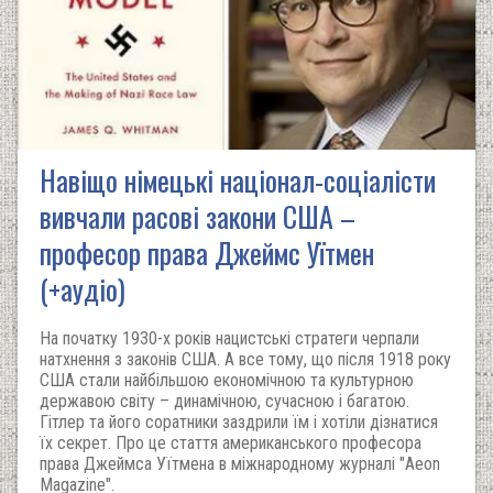
Навіщо німецькі націонал-соціалісти
вивчали расові закони США –
професор права Джеймс Уїтмен
(+аудіо)
На початку 1930-х років нацистські стратеги черпали
натхнення з законів США. А все тому, що після 1918 року
США стали найбільшою економічною та культурною
державою світу – динамічною, сучасною і багатою.
Гітлер та його соратники заздрили їм і хотіли дізнатися
їх секрет. Про це стаття американського професора
права Джеймса Уїтмена в міжнародному журналі "Aeon
Magazine".