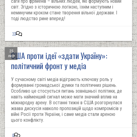
саги про фріменів – вільних людей, які формують новий
світ. Згідно з історичною логікою, їхнім наступним і
неминучим кроком стане творення вільної держави. І
тоді людство рине вперед!
15
25
США проти ідеї «здати Україну»:
лют
політичний фронт у медіа
У сучасному світі медіа відіграють ключову роль у
формуванні громадської думки та політичних рішень.
Особливо це стосується питань зовнішньої політики, де
навіть найменший сигнал може мати значний вплив на
міжнародну арену. В останні тижні в США розгорнулася
жвава дискусія навколо пропозицій щодо компромісів у
війні Росії проти України, і саме медіа стали ареною
цього конфлікту.
0