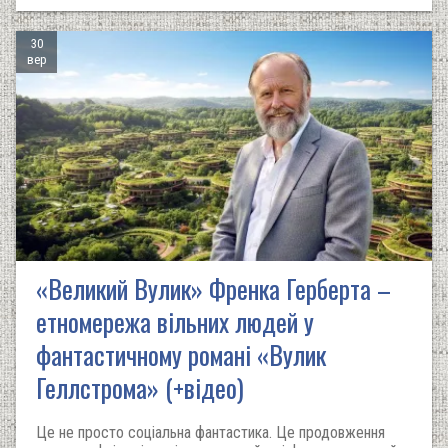
30
вер
«Великий Вулик» Френка Герберта –
етномережа вільних людей у
фантастичному романі «Вулик
Геллстрома» (+відео)
Це не просто соціальна фантастика. Це продовження