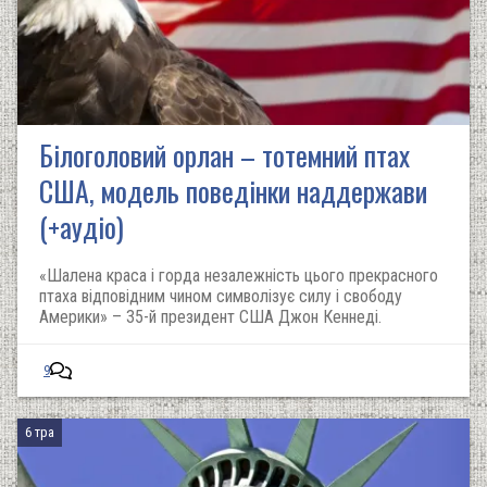
Білоголовий орлан – тотемний птах
США, модель поведінки наддержави
(+аудіо)
«Шалена краса і горда незалежність цього прекрасного
птаха відповідним чином символізує силу і свободу
Америки» – 35-й президент США Джон Кеннеді.
9
6 тра