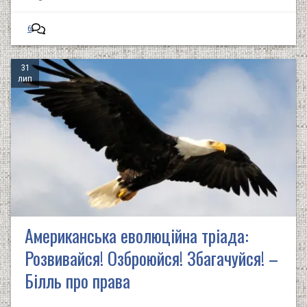
6
31
лип
Американська еволюційна тріада:
Розвивайся! Озброюйся! Збагачуйся! –
Білль про права