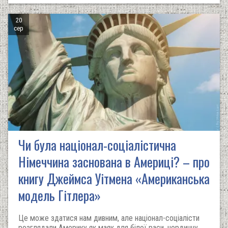
20
сер
Чи була націонал-соціалістична
Німеччина заснована в Америці? – про
книгу Джеймса Уітмена «Американська
модель Гітлера»
Це може здатися нам дивним, але націонал-соціалісти
розглядали Америку як маяк для білої раси, нордичну