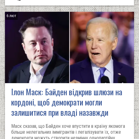
6 лют
Ілон Маск: Байден відкрив шлюзи на
кордоні, щоб демократи могли
залишитися при владі назавжди
Маск сказав, що Байден хоче впустити в країну якомога
більше нелегальних іммігрантів і легалізувати їх, отже
демократи можуть створити незмінну однопартійну