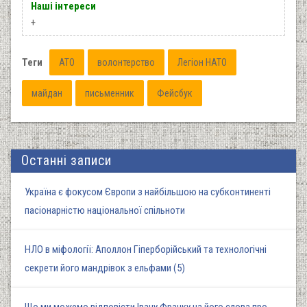
Наші інтереси
+
Теги
АТО
волонтерство
Легіон НАТО
майдан
письменник
Фейсбук
Останні записи
Україна є фокусом Європи з найбільшою на субконтиненті
пасіонарністю національної спільноти
НЛО в міфології: Аполлон Гіперборійський та технологічні
секрети його мандрівок з ельфами (5)
Що ми можемо відповісти Івану Франку на його слова про