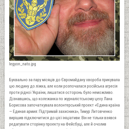
legyon_nato.jpg
Буквально за пару місяців до Євромайдану хвороба прикувала
цю людину до ліжка, але коли розпочалася російська агресія
проти рідної України, лишатися осторонь було неможливо.
Дізнавшись, що колежанка по журналістському цеху Лана
Борисова започаткувала волонтерський проект «Єдина країна
— Единая армия: Підтримай захисника», Тимур Литовченко
вирішив підключитися до цієї ініціативи. Він не тільки взявся
редагувати сторінку проекту на Фейсбуці, але й очолив