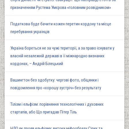
призначенням Рустема Умєрова «головним розвідником»
Податкова буде бачити кожен перетин кордону та місце
перебування українців
Україна бореться не за чужі території, а за право існувати у
власній незалежній державі в її міжнародно визнаних
кордонах, – Андрій Білецький
Вашингтон без здобутку: чергові фото, обіцянки і
повідомлення про «хорошу зустріч» без результату
Тілізм і ельфізм: порівняння технологічних і духовних
стартапів, або Що пригадав Пітер Тіль
НЛО як прояв ельфізму: витоки міфообразу Сірих та