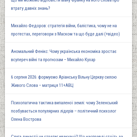
втрату давніх знань?
Михайло Федоров: стратегія війни, балістика, чому не на
протестах, переговори з Маском та що буде далі (+відео)
Аномальний Фенікс: Чому українська економіка зростає
всупереч війні та прогнозам – Михайло Кухар
6 серпня 2026: формуємо Аріанську Вільну Церкву силою
Живого Слова – матриця 11+АВЦ
Психопатична тактика випаленої землі: чому Зеленський
позбувається популярних лідерів – політичний психолог
Олена Вострова
Слуга династії чи стратег евакуації? Що насправді стоїть за