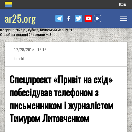
Меню
Вхід
ar25.org
обліков
запису
8 серпня 2026 р., субота, Київський час 19:31
користу
Статей за останні 24 години — 3
12/28/2015 - 16:16
tim-lit
Спецпроект «Привіт на схід»
побесідував телефоном з
письменником і журналістом
Тимуром Литовченком