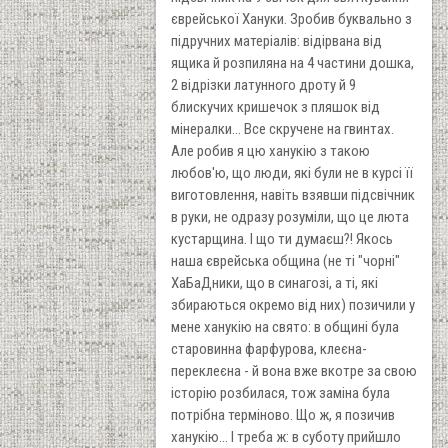
єврейської Хануки. Зробив буквально з
підручних матеріалів: відірвана від
ящика й розпиляна на 4 частини дошка,
2 відрізки латунного дроту й 9
блискучих кришечок з пляшок від
мінералки... Все скручене на гвинтах.
Але робив я цю ханукію з такою
любов'ю, що люди, які були не в курсі її
виготовлення, навіть взявши підсвічник
в руки, не одразу розуміли, що це люта
кустарщина. І що ти думаєш?! Якось
наша єврейська община (не ті "чорні"
ХаБаДники, що в синагозі, а ті, які
збираються окремо від них) позичили у
мене ханукію на свято: в общині була
старовинна фарфурова, клеєна-
переклеєна - й вона вже вкотре за свою
історію розбилася, тож заміна була
потрібна терміново. Що ж, я позичив
ханукію... І треба ж: в суботу прийшло