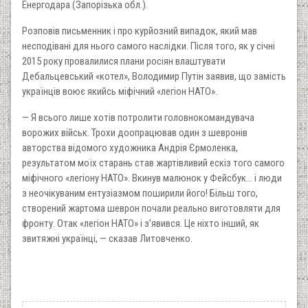
Енергодара (Запорізька обл.).
Розповів письменник і про курйозний випадок, який мав
несподівані для нього самого наслідки. Після того, як у січні
2015 року провалилися плани росіян влаштувати
Дебальцевський «котел», Володимир Путін заявив, що замість
українців воює якийсь міфічний «легіон НАТО».
— Я всього лише хотів потролити головнокомандувача
ворожих військ. Трохи доопрацював один з шевронів
авторства відомого художника Андрія Єрмоленка,
результатом моїх старань став жартівливий ескіз того самого
міфічного «легіону НАТО». Вкинув малюнок у Фейсбук… і люди
з неочікуваним ентузіазмом поширили його! Більш того,
створений жартома шеврон почали реально виготовляти для
фронту. Отак «легіон НАТО» і з’явився. Це ніхто інший, як
звитяжні українці, — сказав Литовченко.