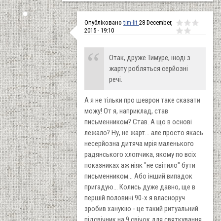
Опубліковано
tim-lit
28 December,
2015 - 19:10
Отак, друже Тимуре, іноді з
жарту робляться серйозні
речі.
А я не тільки про шеврон таке сказати
можу! От я, наприклад, став
письменником? Став. А що в основі
лежало? Ну, не жарт... але просто якась
несерйозна дитяча мрія маленького
радянського хлопчика, якому по всіх
показниках аж ніяк "не світило" бути
письменником... Або інший випадок
пригадую... Колись дуже давно, ще в
першій половині 90-х я власноруч
зробив ханукію - це такий ритуальний
підсвічник на 9 свічок для святкування