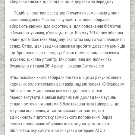
збирання книжок для подальшої відправки на передову.
— Подібна практика серед українських письменників доволі
розповсюджена. Час від часу майстри слова збирали і
збирають книжки для сиротинців, для поповнення бібліотек
військових училищ, в’язниць тощо. Взимку 2014 року збирали
книги для Бібліотеки Майдану, які потім звідти відправляли по
селах. Отже, ідея завдяки книжкам зробити дозвілля армійців
і добровольців на «передку» більш осмисленим, насиченим
духовно, ширяла у повітрі. Ми розпочали цю діяльність
буквально у травні 2014 року, — сказав Литовченко.
Втім, оскільки книги забирали багато місця за рахунок інших
корисних волонтерських вантажів, надалі проект «Військовим
бібліотекам — українські книжки» довелося трохи
переорієнтувати. Новими напрямками докладання зусиль
стало постачання книгами бібліотек шпиталів і лікарень, де
лікували поранених, а також військових частин, що
здійснюють підготовку армійського поповнення. Зараз
проект розпочинає збирання книжок для громадської
бібліотеки, яку хочуть зорганізувати ветерани АТО з