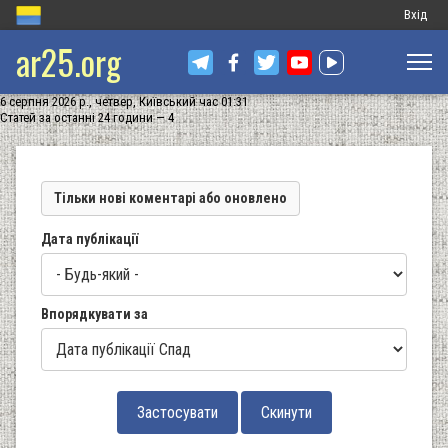
Меню
Вхід
ar25.org
обліков
запису
6 серпня 2026 р., четвер, Київський час 01:31
користу
Статей за останні 24 години — 4
Тільки нові коментарі або оновлено
Дата публікації
Впорядкувати за