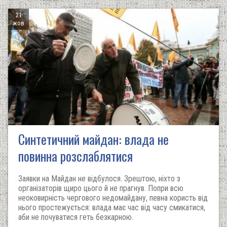
21
жов
Синтетичний майдан: влада не
повинна розслаблятися
Заявки на Майдан не відбулося. Зрештою, ніхто з
організаторів щиро цього й не прагнув. Попри всю
неоковирність чергового недомайдану, певна користь від
нього простежується: влада має час від часу смикатися,
аби не почуватися геть безкарною.