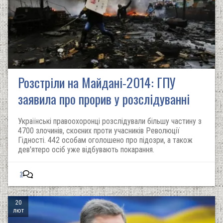
Розстріли на Майдані-2014: ГПУ
заявила про прорив у розслідуванні
Українські правоохоронці розслідували більшу частину з
4700 злочинів, скоєних проти учасників Революції
Гідності. 442 особам оголошено про підозри, а також
дев'ятеро осіб уже відбувають покарання.
3
20
лют