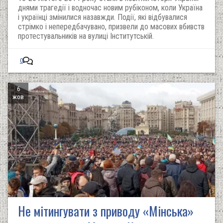
днями трагедії і водночас новим рубіконом, коли Україна
і українці змінилися назавжди. Події, які відбувалися
стрімко і непередбачувано, призвели до масових вбивств
протестувальників на вулиці Інститутській.
0
6
жов
Не мітингувати з приводу «Мінська»