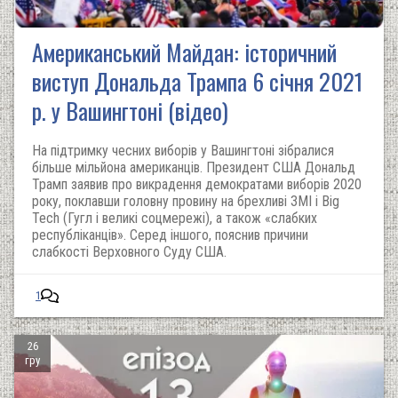
Американський Майдан: історичний
виступ Дональда Трампа 6 січня 2021
р. у Вашингтоні (відео)
На підтримку чесних виборів у Вашингтоні зібралися
більше мільйона американців. Президент США Дональд
Трамп заявив про викрадення демократами виборів 2020
року, поклавши головну провину на брехливі ЗМІ і Big
Tech (Гугл і великі соцмережі), а також «слабких
республіканців». Серед іншого, пояснив причини
слабкості Верховного Суду США.
1
26
гру