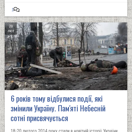
1
20
лют
6 років тому відбулися події, які
змінили Україну. Пам'яті Небесній
сотні присвячується
18-20 лютого 2014 року стали в новітній історії України