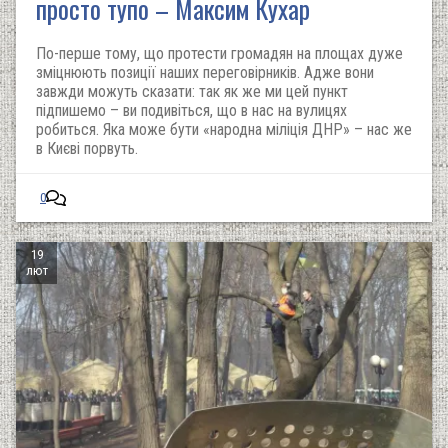
просто тупо – Максим Кухар
По-перше тому, що протести громадян на площах дуже
зміцнюють позиції наших переговірників. Адже вони
завжди можуть сказати: так як же ми цей пункт
підпишемо – ви подивіться, що в нас на вулицях
робиться. Яка може бути «народна міліція ДНР» – нас же
в Києві порвуть.
0
19
лют