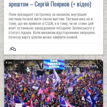
арештом – Сергій Поярков (+ відео)
Поки президент гастролює за океаном, внутрішня
система почала жити своїм життям. Питання вже не в
тому, що він привезе зі США, а в тому, чи не стане цей
візит останньою закордонною поїздкою Зеленського у
статусі лідера. Коли механізм відсторонення запущено,
почесну варту цілком може замінити конвой.
0
8 січ