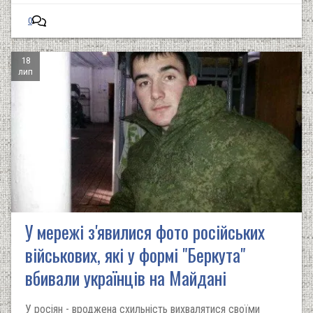
0
18
лип
У мережі з'явилися фото російських
військових, які у формі "Беркута"
вбивали українців на Майдані
У росіян - вроджена схильність вихвалятися своїми