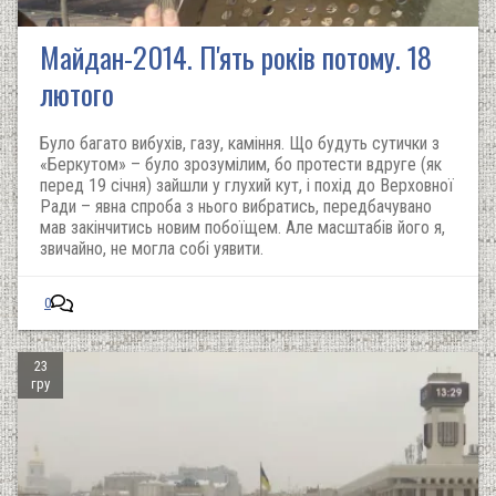
Майдан-2014. П'ять років потому. 18
лютого
Було багато вибухів, газу, каміння. Що будуть сутички з
«Беркутом» – було зрозумілим, бо протести вдруге (як
перед 19 січня) зайшли у глухий кут, і похід до Верховної
Ради – явна спроба з нього вибратись, передбачувано
мав закінчитись новим побоїщем. Але масштабів його я,
звичайно, не могла собі уявити.
0
23
гру