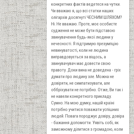
конкретних фактів ведетеся на чутки.
Чи вважаю я, що всі статки наших
олігархів досягнуті ЧЕСНИМ ШЛЯХОМ?
Ні. Не вважаю. Проте, моє особисте
судження не може бути підставою
звинувачення будь-якої людини у
нечесності. Я підтримую презумпцію
невинуватості, коли не людина
виправдовується за віщось, а
звинувачувач має довести свою
правоту. Доки вина не доведена - гріх
думати про людину зле. Можна не
довіряти, не симпатизувати, але
оббріхувати не потрібно. Отже, Ви так і
не навели конкретного прикладу.
Сумно. На мою думку, нашій країні
потрібно учитися поважати успішних
людей. Повага породжує довіру, довіра
- бажання допомогти. Уявіть собі, як
заможному ділитися з громадою, коли