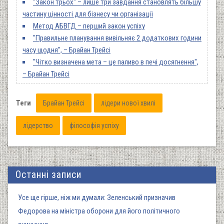
"Закон трьох" – лише три завдання становлять більшу
частину цінності для бізнесу чи організації
Метод АБВГД – перший закон успіху
"Правильне планування вивільняє 2 додаткових години
часу щодня", – Брайан Трейсі
"Чітко визначена мета – це паливо в печі досягнення",
– Брайан Трейсі
Теги
Брайан Трейсі
лідери нової хвилі
лідерство
філософія успіху
Останні записи
Усе ще гірше, ніж ми думали: Зеленський призначив
Федорова на міністра оборони для його політичного