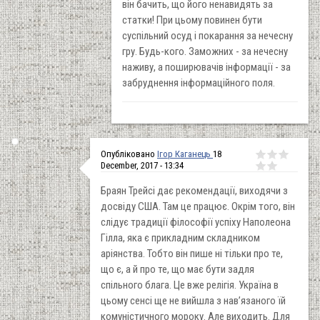
він бачить, що його ненавидять за
статки! При цьому повинен бути
суспільний осуд і покарання за нечесну
гру. Будь-кого. Заможних - за нечесну
наживу, а поширювачів інформації - за
забруднення інформаційного поля.
Опубліковано
Ігор Каганець
18
December, 2017 - 13:34
Браян Трейсі дає рекомендації, виходячи з
досвіду США. Там це працює. Окрім того, він
слідує традиції філософії успіху Наполеона
Гілла, яка є прикладним складником
аріянства. Тобто він пише ні тільки про те,
що є, а й про те, що має бути задля
спільного блага. Це вже релігія. Україна в
цьому сенсі ще не вийшла з нав’язаного їй
комуністичного мороку. Але виходить. Для