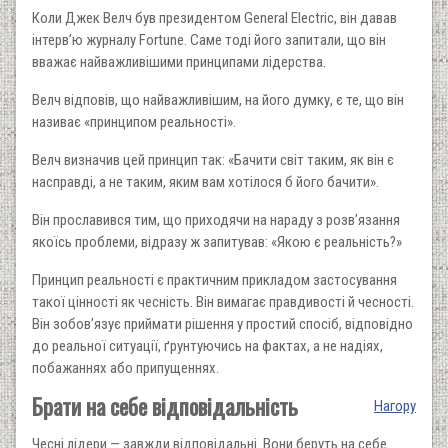
Коли Джек Велч був президентом General Electric, він давав
інтерв’ю журналу Fortune. Саме тоді його запитали, що він
вважає найважливішими принципами лідерства.
Велч відповів, що найважливішим, на його думку, є те, що він
називає «прин­ципом реальності».
Велч визначив цей принцип так: «Бачити світ таким, як він є
насправді, а не таким, яким вам хотілося б його бачити».
Він прославився тим, що приходячи на нараду з розв’язання
яко­їсь проблеми, відразу ж запитував: «Якою є реальність?»
Принцип реальності є практичним прикладом застосу­вання
такої цінності як чесність. Він вимагає правдивості й чесності.
Він зобов’язує приймати рішення у простий спосіб, відповідно
до реальної ситуації, ґрунтуючись на фактах, а не надіях,
побажаннях або припущеннях.
Брати на себе відповідальність
Нагору
Чесні лідери — завжди відповідальні. Вони беруть на себе