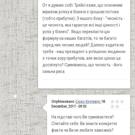
От я думаю собі: Трейсі каже, що основним
мірилом успіху в бізнезі є грошові потоки
(тобто прибутки). З іншого боку - "чесність -
це чеснота, яка гарантує всі інші цінності і
успіх у бізнесі". Якщо перекласти цю
формулу на наших багатіїв, то чи багато
серед них чесних людей? Далеко ходити не
треба - наш президент є успішною людиною
з точки зору прибутків, але якою ціною це
досягнуто? Сумніваюсь, що чесність - його
сильна риса.
Опубліковано
Сірко Крутивус
18
December, 2017 - 09:53
На підставі чого Ви сумніваєтеся?
Спитайте себе: Ви знаєте конкретні
факти чи Ви не любите заможніх?