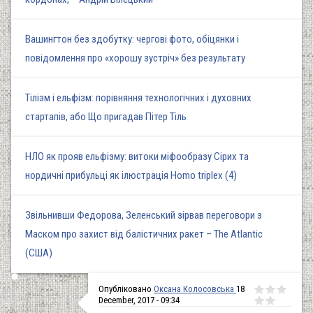
Вашингтон без здобутку: чергові фото, обіцянки і
повідомлення про «хорошу зустріч» без результату
Тілізм і ельфізм: порівняння технологічних і духовних
стартапів, або Що пригадав Пітер Тіль
НЛО як прояв ельфізму: витоки міфообразу Сірих та
нордичні прибульці як ілюстрація Homo triplex (4)
Звільнивши Федорова, Зеленський зірвав переговори з
Маском про захист від балістичних ракет – The Atlantic
(США)
Опубліковано
Оксана Колосовська
18
December, 2017 - 09:34