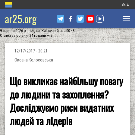
Меню
Вхід
ar25.org
обліков
запису
9 серпня 2026 р., неділя, Київський час 00:48
користу
Статей за останні 24 години — 2
12/17/2017 - 20:21
Оксана Колосовська
Що викликає найбільшу повагу
до людини та захоплення?
Досліджуємо риси видатних
людей та лідерів