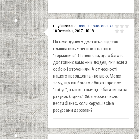
Опубліковано
Оксана Колосовська
18 December, 2017 - 10:18
На мою думку э достатьо підстав
сумніватись у чесності нашого
"керманича". Я впевнена, що є багато
достойних заможніх людей, які чесні з
собою і оточенням. А от чесності
нашого президента - не вірю. Може
тому, що він багато обіцяв і про все
"забув", а може тому що збагатився за
рахунок бідних? Хіба можна чесно
вести бізнес, коли керуєш всіма
ресурсами держави?