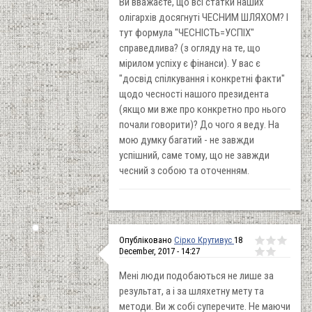
Ви вважаєте, що всі статки наших
олігархів досягнуті ЧЕСНИМ ШЛЯХОМ? І
тут формула "ЧЕСНІСТЬ=УСПІХ"
справедлива? (з огляду на те, що
мірилом успіху є фінанси). У вас є
"досвід спілкування і конкретні факти"
щодо чесності нашого президента
(якщо ми вже про конкретно про нього
почали говорити)? До чого я веду. На
мою думку багатий - не завжди
успішний, саме тому, що не завжди
чесний з собою та оточенням.
Опубліковано
Сірко Крутивус
18
December, 2017 - 14:27
Мені люди подобаються не лише за
результат, а і за шляхетну мету та
методи. Ви ж собі суперечите. Не маючи