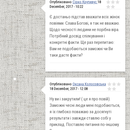
Опубліковано
Сірко Крутивус
18
December, 2017 - 10:22
Є достаньо підстав вважати всіх жінок
повіями. Слава Богові, я так не вважаю.
Щодо чесності людини не порібна віра.
Потрібний досвід спілкування і
конкретні факти. Ще раз перепитаю:
Вам не подобаються заможні чи Ви
таки дасте факти?
Опубліковано
Оксана Колосовська
18 December, 2017 - 12:08
Ну ви і закрутили! ( це я про повій).
Заможні чесні люди мені подобаються,
я їх глибоко поважаю за досягнуті
результати і завжди ставлю собі у
приклад. Поставлю питання по-іншому.