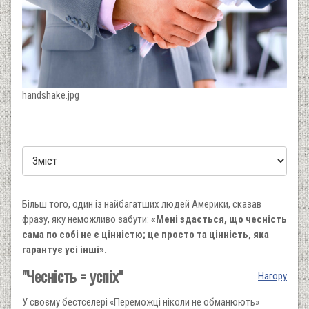
handshake.jpg
Більш того, один із найбагатших людей Америки, сказав
фразу, яку неможливо забути:
«Мені здається, що чесність
сама по собі не є цінністю; це просто та цінність, яка
гарантує усі інші».
"Чесність = успіх"
Нагору
У своєму бестселері «Переможці ніколи не обманюють»