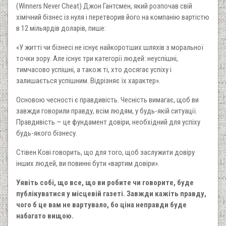
(Winners Never Cheat) Джон Гантсмен, який розпочав свій
хіміч­ний бізнес із нуля і перетворив його на компанію вартістю
в 12 мільярдів доларів, пише:
«У житті чи бізнесі не існує най­коротших шляхів з моральної
точки зору. Але існує три категорії людей: неуспішні,
тимчасово успіш­ні, а також ті, хто досягає успіху і
залишається успішним. Від­різняє їх характер».
Основою чесності є правдивість. Чесність вимагає, щоб ви
завжди говорили правду, всім людям, у будь-якій ситуації.
Правдивість — це фундамент довіри, необхідний для успіху
будь-якого бізнесу.
Стівен Кові говорить, що для того, щоб заслужити довіру
інших людей, ви повинні бути «вартим довіри».
Уявіть собі, що все, що ви робите чи говорите, буде
публікуватися у місцевій газеті. Завжди кажіть правду,
чого б це вам не вартувало, бо ціна неправди буде
набагато вищою.