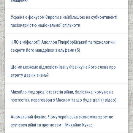
знищення
Україна є фокусом Європи з найбільшою на субконтиненті
пасіонарністю національної спільноти
НЛО в міфології: Аполлон Гіперборійський та технологічні
секрети його мандрівок з ельфами (5)
Що ми можемо відповісти Івану Франку на його слова про
втрату давніх знань?
Михайло Федоров: стратегія війни, балістика, чому не на
протестах, переговори з Маском та що буде далі (+відео)
Аномальний Фенікс: Чому українська економіка зростає
всупереч війні та прогнозам – Михайло Кухар