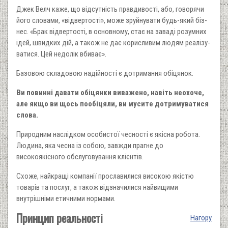
Джек Велч каже, що відсутність правдивості, або, говорячи
його словами, «відвертості», може зруйнувати будь-який біз­
нес. «Брак відвертості, в основному, стає на заваді розумних
ідей, швидких дій, а також не дає корисливим людям реалізу­
ватися. Цей недолік вбиває».
Базовою складовою надійності є дотримання обіцянок.
Ви повинні давати обіцянки виважено, навіть неохоче,
але якщо ви щось пообіцяли, ви мусите дотримуватися
слова.
Природним наслідком особистої чесності є якісна робота.
Людина, яка чесна із собою, завжди прагне до
високоякісного обслуговування клієнтів.
Схоже, найкращі компанії прослави­лися високою якістю
товарів та послуг, а також відзначилися найвищими
внутрішніми етичними нормами.
Принцип реальності
Нагору