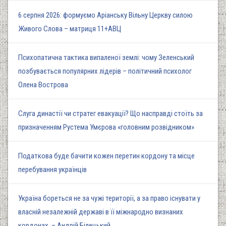
6 серпня 2026: формуємо Аріанську Вільну Церкву силою
Живого Слова – матриця 11+АВЦ
Психопатична тактика випаленої землі: чому Зеленський
позбувається популярних лідерів – політичний психолог
Олена Вострова
Слуга династії чи стратег евакуації? Що насправді стоїть за
призначенням Рустема Умєрова «головним розвідником»
Податкова буде бачити кожен перетин кордону та місце
перебування українців
Україна бореться не за чужі території, а за право існувати у
власній незалежній державі в її міжнародно визнаних
кордонах, – Андрій Білецький