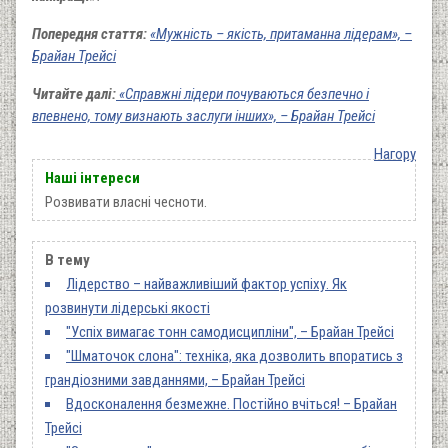
Попередня стаття:
«Мужність – якість, притаманна лідерам», –
Брайан Трейсі
Читайте далі:
«Справжні лідери почуваються безпечно і
впевнено, тому визнають заслуги інших», – Брайан Трейсі
Нагору
Наші інтереси
Розвивати власні чесноти.
В тему
Лідерство – найважливіший фактор успіху. Як
розвинути лідерські якості
"Успіх вимагає тонн самодисципліни", – Брайан Трейсі
"Шматочок слона": техніка, яка дозволить впоратись з
грандіозними завданнями, – Брайан Трейсі
Вдосконалення безмежне. Постійно вчіться! – Брайан
Трейсі