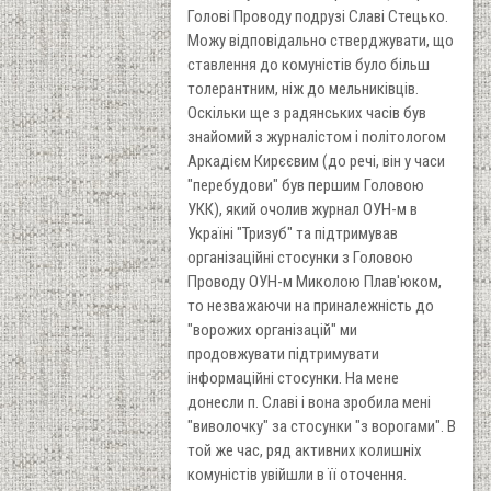
Голові Проводу подрузі Славі Стецько.
Можу відповідально стверджувати, що
ставлення до комуністів було більш
толерантним, ніж до мельниківців.
Оскільки ще з радянських часів був
знайомий з журналістом і політологом
Аркадієм Кирєєвим (до речі, він у часи
"перебудови" був першим Головою
УКК), який очолив журнал ОУН-м в
Україні "Тризуб" та підтримував
організаційні стосунки з Головою
Проводу ОУН-м Миколою Плав'юком,
то незважаючи на приналежність до
"ворожих організацій" ми
продовжувати підтримувати
інформаційні стосунки. На мене
донесли п. Славі і вона зробила мені
"виволочку" за стосунки "з ворогами". В
той же час, ряд активних колишніх
комуністів увійшли в її оточення.