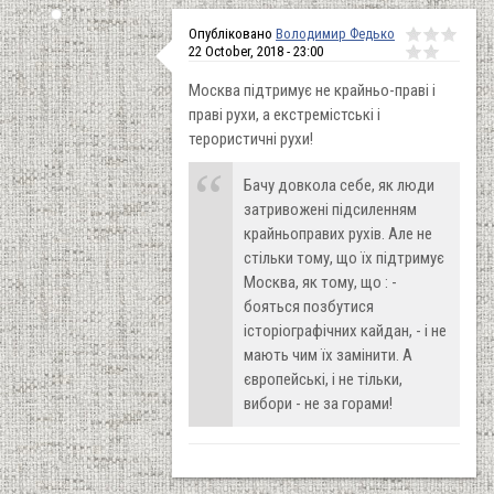
Опубліковано
Володимир Федько
22 October, 2018 - 23:00
Москва підтримує не крайньо-праві і
праві рухи, а екстремістські і
терористичні рухи!
Бачу довкола себе, як люди
затривожені підсиленням
крайньоправих рухів. Але не
стільки тому, що їх підтримує
Москва, як тому, що : -
бояться позбутися
історіографічних кайдан, - і не
мають чим їх замінити. А
європейські, і не тільки,
вибори - не за горами!