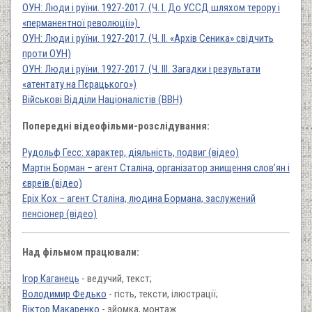
ОУН: Люди і руїни. 1927-2017. (Ч. I. До УССД шляхом терору і
«перманентної революції»).
ОУН: Люди і руїни. 1927-2017. (Ч. II. «Архів Сеника» свідчить
проти ОУН)
ОУН: Люди і руїни. 1927-2017. (Ч. III. Загадки і результати
«атентату на Пєрацького»)
Військові Відділи Націоналістів (ВВН)
Попередні відеофільми-розслідування:
Рудольф Гесс: характер, діяльність, подвиг (відео)
Мартін Борман – агент Сталіна, організатор знищення слов’ян і
євреїв (відео)
Еріх Кох – агент Сталіна, людина Бормана, заслужений
пенсіонер (відео)
Над фільмом працювали:
Ігор Каганець
- ведучий, текст;
Володимир Федько
- гість, тексти, ілюстрації;
Віктор Макаренко
- зйомка, монтаж.