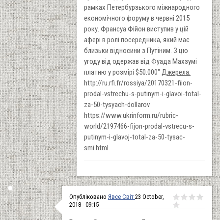
рамках Петербурзького міжнародного
економічного форуму в червні 2015
року. Франсуа Фійон виступив у цій
афері в ролі посередника, який має
близьки відносини з Путіним. З цю
угоду від одержав від Фуада Махзумі
платню у розмірі $50.000"
Джерела:
http://ru.rfi.fr/rossiya/20170321-fiion-
prodal-vstrechu-s-putinym-i-glavoi-total-
za-50-tysyach-dollarov
https://www.ukrinform.ru/rubric-
world/2197466-fijon-prodal-vstrecu-s-
putinym-i-glavoj-total-za-50-tysac-
smi.html
Опубліковано
Явсе Світ
23 October,
2018 - 09:15