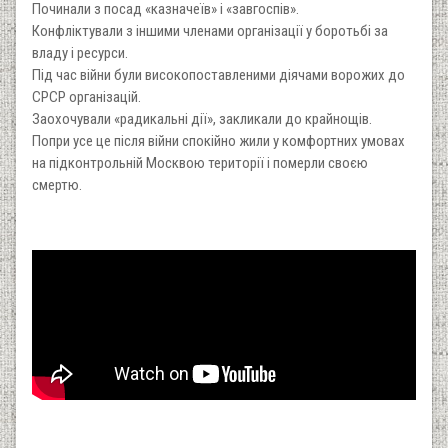
Починали з посад «казначеїв» і «завгоспів».
Конфліктували з іншими членами організації у боротьбі за
владу і ресурси.
Під час війни були високопоставленими діячами ворожих до
СРСР організацій.
Заохочували «радикальні дії», закликали до крайнощів.
Попри усе це після війни спокійно жили у комфортних умовах
на підконтрольній Москвою території і померли своєю
смертю.