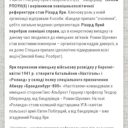
РПОУН(б) і керівником зовнішньополітичної
референтури став Ріхард Яри.
Ключову роль у новій
організації відігравали 4 особи: «Бандері припало "очолення",
цебто загальне ведення і репрезентація.
Ріхард Ярий
перебрав зовнішні справи
, що в конкретному випадку і в
даному часі зводилися до німецьких зв'язків. Роман Шухевич
став властивим інженером — організатором кадрів диверсії, а
на долю Стецька припало ідеологічне підмурування всієї
акції»(Зиновій Книш. Розбрат).
Яри переконав німецьку військову розвідку у березні–
квітні 1941 р. створити батальйони «Нахтігаль» і
«Роланд» у складі полку спеціального призначення
Абверу «Бранденбург-800»
. «Нахтігалем» командували з
німецької сторони Ганс-Альбрехт Герцнер і професор Теодор
Оберлендер, від бандерівців – Роман Шухевич. На чолі
«Роланда» стояв колишній підстаршина УГА і капітан
польської армії Євген Побігущий, а від бандерівців – вже
згадуваний Ріхард Яри.