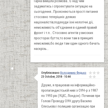
Гарна вийшла розмова...Є над чим
задуматись і спроектувати ситуацію на
сьогодення...Проясняються прості питання
стосовно теперішніх деяких
націоналістів;подекуди їхні нелогічні дії,
неможливість об'єднання в єдиний правий
фронт і т.п... Стосовно агентів у високих
просторах буття,то вони там в принципі
неможливі,бо люди там один одного бачать
наскрізь...
Опубліковано
Володимир Федько
23 October, 2018 - 10:44
Друже, я працював на інформаційно-
пропагандистській ниві з ОУН-р з 1987
по 1993 рік (УЦІС, Лондон). Починав при
Голові Проводу ОУН другу Василю
Олеськіву і полишив організацію при