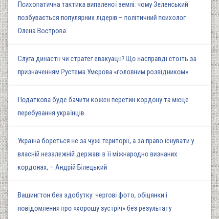
Психопатична тактика випаленої землі: чому Зеленський
позбувається популярних лідерів – політичний психолог
Олена Вострова
Слуга династії чи стратег евакуації? Що насправді стоїть за
призначенням Рустема Умєрова «головним розвідником»
Податкова буде бачити кожен перетин кордону та місце
перебування українців
Україна бореться не за чужі території, а за право існувати у
власній незалежній державі в її міжнародно визнаних
кордонах, – Андрій Білецький
Вашингтон без здобутку: чергові фото, обіцянки і
повідомлення про «хорошу зустріч» без результату