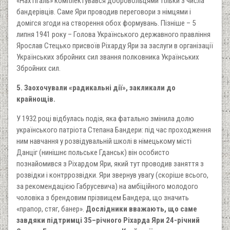
«Нахтігаль» комплектувався добровольцями тільки з числа
бандерівців. Саме Яри проводив переговори з німцями і
домігся згоди на створення обох формувань. Пізніше – 5
липня 1941 року – Голова Українського державного правління
Ярослав Стецько присвоїв Ріхарду Яри за заслуги в організації
Українських збройних сил звання полковника Українських
Збройних сил.
5. Заохочували «радикальні дії», закликали до
крайнощів.
У 1932 році відбулась подія, яка фатально змінила долю
українського патріота Степана Бандери: під час проходження
ним навчання у розвідувальній школі в німецькому місті
Данціг (нинішнє польське Гданськ) він особисто
познайомився з Ріхардом Яри, який тут проводив заняття з
розвідки і контррозвідки. Яри звернув увагу (скоріше всього,
за рекомендацією Габрусевича) на амбіційного молодого
чоловіка з брендовим прізвищем Бандера, що значить
«прапор, стяг, банер».
Дослідники вважають, що саме
завдяки підтримці 35–річного Ріхарда Яри 24-річний