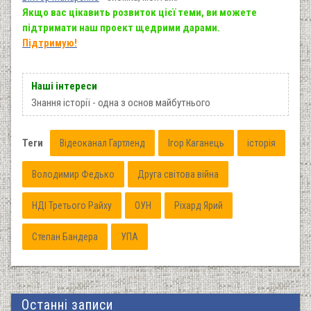
Якщо вас цікавить розвиток цієї теми, ви можете
підтримати наш проект щедрими дарами.
Підтримую!
Наші інтереси
Знання історії - одна з основ майбутнього
Теги
Відеоканал Гартленд
Ігор Каганець
історія
Володимир Федько
Друга світова війна
НДІ Третього Райху
ОУН
Ріхард Ярий
Степан Бандера
УПА
Останні записи