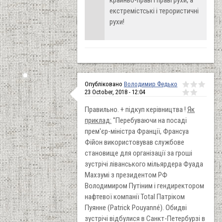
екстремістські і терористичні
рухи!
Опубліковано
Володимир Федько
23 October, 2018 - 12:04
Правильно. + підкуп керівництва !
Як
приклад:
"Перебуваючи на посаді
прем'єр-міністра Франції, Франсуа
Фійон використовував службове
становище для організації за гроші
зустрічі ліванського мільярдера Фуада
Махзумі з президентом РФ
Володимиром Путіним і гендиректором
нафтевої компанії Total Патріком
Пуянне (Patrick Pouyanné). Обидві
зустрічі відбулися в Санкт-Петербурзі в