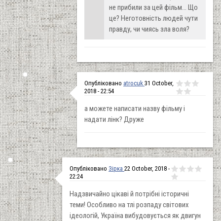
не прибили за цей фільм... Що
це? Неготовність людей чути
правду, чи чиясь зла воля?
Опубліковано
atrocuk
31 October,
2018 - 22:54
а можете написати назву фільму і
надати лінк? Друже
Опубліковано
Зірка
22 October, 2018 -
22:24
Надзвичайно цікаві й потрібні історичні
теми! Особливо на тлі розпаду світових
ідеологій, Україна вибудовується як двигун