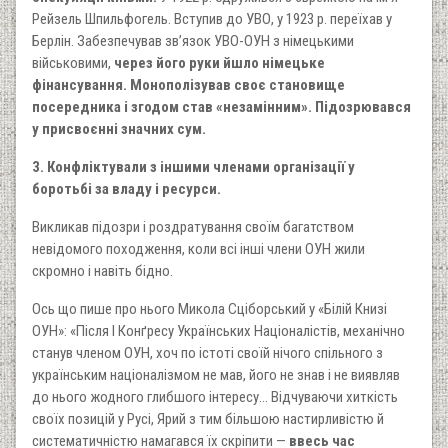
Рейзель Шпильфогель. Вступив до УВО, у 1923 р. переїхав у
Берлін. Забезпечував зв’язок УВО-ОУН з німецькими
військовими,
через його руки йшло німецьке
фінансування. Монополізував своє становище
посередника і згодом став «незамінним». Підозрювався
у присвоєнні значних сум.
3. Конфліктували з іншими членами організації у
боротьбі за владу і ресурси.
Викликав підозри і роздратування своїм багатством
невідомого походження, коли всі інші члени ОУН жили
скромно і навіть бідно.
Ось що пише про нього Микола Сціборський у «Білій Книзі
ОУН»: «Після І Конґресу Українських Націоналістів, механічно
станув членом ОУН, хоч по істоті своїй нічого спільного з
українським націоналізмом не мав, його не знав і не виявляв
до нього жодного глибшого інтересу... Відчуваючи хиткість
своїх позицій у Русі, Ярий з тим більшою настирливістю й
систематичністю намагався їх скріпити —
ввесь час