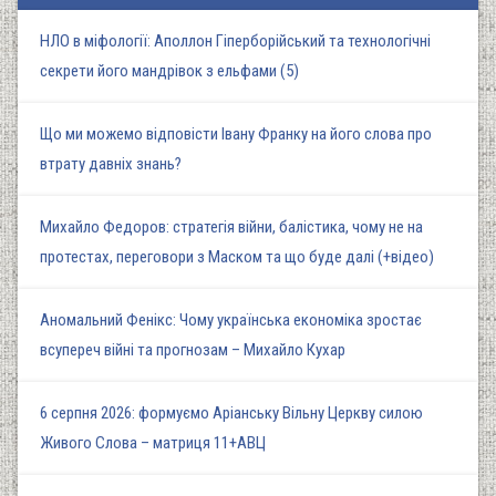
НЛО в міфології: Аполлон Гіперборійський та технологічні
секрети його мандрівок з ельфами (5)
Що ми можемо відповісти Івану Франку на його слова про
втрату давніх знань?
Михайло Федоров: стратегія війни, балістика, чому не на
протестах, переговори з Маском та що буде далі (+відео)
Аномальний Фенікс: Чому українська економіка зростає
всупереч війні та прогнозам – Михайло Кухар
6 серпня 2026: формуємо Аріанську Вільну Церкву силою
Живого Слова – матриця 11+АВЦ