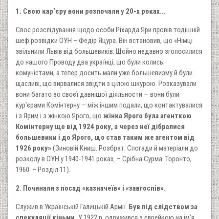
1. Свою кар’єру вони розпочали у 20-х роках...
Своє розслідування щодо особи Ріхарда Яри провів тодішній
шеф розвідки ОУН – Федір Яцура. Він встановив, що «Німці
звільнили Львів від большевиків. Щойно недавно зголосилися
до нашого Проводу два українці, що були колись
комуністами, а тепер досить мали уже большевизму й були
щасливі, що вирвалися звідти з цілою шкурою. Розказували
вони багато зо своєї давнішої діяльности — вони були
кур'єрами Комінтерну — між іншим подали, що контактувалися
і з Ярим і з жінкою Ярого, що
жінка Ярого була агенткою
Комінтерну ще від 1924 року, а через неї дібралися
большевики і до Ярого, що став таким же агентом від
1926 року»
(Зиновій Книш. Розбрат. Спогади й матеріали до
розколу в ОУН у 1940-1941 роках. – Срібна Сурма. Торонто,
1960. – Розділ 11).
2. Починали з посад «казначеїв» і «завгоспів».
Служив в Українській Галицькій Армії.
Був під слідством за
спекуляції кіньми.
У 1922 р. одружився з єврейкою на ім’я