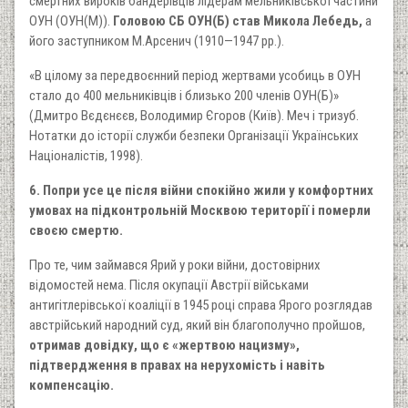
смертних вироків бандерівців лідерам мельниківської частини
ОУН (ОУН(М)).
Головою СБ ОУН(Б) став Микола Лебедь,
а
його заступником М.Арсенич (1910—1947 рр.).
«В цілому за передвоєнний період жертвами усобиць в ОУН
стало до 400 мельниківців і близько 200 членів ОУН(Б)»
(Дмитро Вєдєнєєв, Володимир Єгоров (Київ). Меч і тризуб.
Нотатки до історії служби безпеки Організації Українських
Націоналістів, 1998).
6. Попри усе це після війни спокійно жили у комфортних
умовах на підконтрольній Москвою території і померли
своєю смертю.
Про те, чим займався Ярий у роки війни, достовірних
відомостей нема. Після окупації Австрії військами
антигітлерівської коаліції в 1945 році справа Ярого розглядав
австрійський народний суд, який він благополучно пройшов,
отримав довідку, що є «жертвою нацизму»,
підтвердження в правах на нерухомість і навіть
компенсацію.