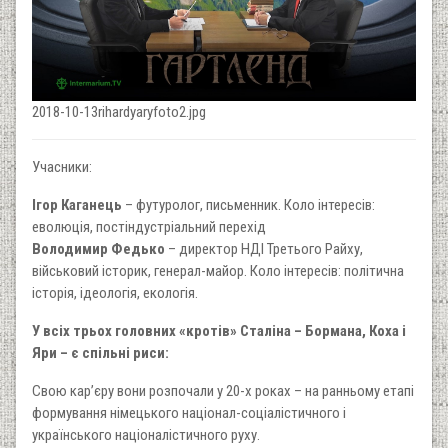
2018-10-13rihardyaryfoto2.jpg
Учасники:
Ігор Каганець
– футуролог, письменник. Коло інтересів:
еволюція, постіндустріальний перехід
Володимир Федько
– директор НДІ Третього Райху,
військовий історик, генерал-майор. Коло інтересів: політична
історія, ідеологія, екологія.
У всіх трьох головних «кротів» Сталіна – Бормана, Коха і
Яри – є спільні риси:
Свою кар’єру вони розпочали у 20-х роках – на ранньому етапі
формування німецького націонал-соціалістичного і
українського націоналістичного руху.