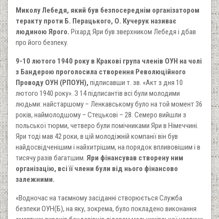
Миколу Лебедя, який був безпосереднім організатором
теракту проти Б. Перацького, О. Кучерук називає
людиною Ярого.
Ріхард Яри був зверхником Лебедя і дбав
про його безпеку.
9-10 лютого 1940 року в Кракові група членів ОУН на чолі
з Бандерою проголосила створення Революційного
Проводу ОУН (РПОУН),
підписавши т. зв. «Акт з дня 10
лютого 1940 року». З 14 підписантів всі були молодими
людьми: найстаршому – Ленкавському було на той момент 36
років, наймолодшому – Стецькові – 28. Семеро вийшли з
польської тюрми, четверо були помічниками Яри в Німеччині.
Яри тоді мав 42 роки, в цій молодіжній компанії він був
найдосвідченішим і найхитрішим, на порядок впливовішим і в
тисячу разів багатшим.
Яри фінансував створену ним
організацію, всі її члени були від нього фінансово
залежними.
«Водночас на таємному засіданні створюється Служба
безпеки ОУН(Б), на яку, зокрема, було покладено виконання