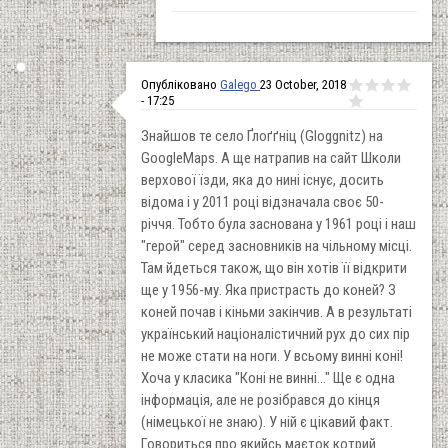
Опубліковано
Galego
23 October, 2018
- 17:25
Знайшов те село Ґлоґґніц (Gloggnitz) на
GoogleMaps. А ще натрапив на сайт Школи
верхової їзди, яка до нині існує, досить
відома і у 2011 році відзначала своє 50-
річчя. Тобто була заснована у 1961 році і наш
"герой" серед засновників на чільному місці.
Там йдеться також, що він хотів її відкрити
ще у 1956-му. Яка пристрасть до коней? З
коней почав і кіньми закінчив. А в результаті
український націоналістичний рух до сих пір
не може стати на ноги. У всьому винні коні!
Хоча у класика "Коні не винні..." Ще є одна
інформація, але не розібрався до кінця
(німецької не знаю). У ній є цікавий факт.
Говориться про якийсь маєток котрий