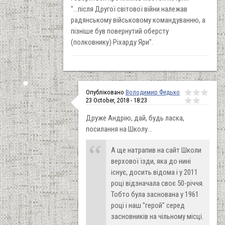
"...після Другої світової війни належав
радянському військовому командуванню, а
пізніше був повернутий оберсту
(полковнику) Ріхарду Яри".
Опубліковано
Володимир Федько
23 October, 2018 - 18:23
Друже Андрію, дай, будь ласка,
посилання на Школу...
А ще натрапив на сайт Школи
верхової їзди, яка до нині
існує, досить відома і у 2011
році відзначала своє 50-річчя.
Тобто була заснована у 1961
році і наш "герой" серед
засновників на чільному місці.