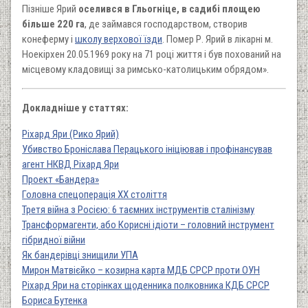
Пізніше Ярий
оселився в Гльогніце, в садибі площею
більше 220 га
, де займався господарством, створив
конеферму і
школу верхової їзди
. Помер Р. Ярий в лікарні м.
Ноекірхен 20.05.1969 року на 71 році життя і був похований на
місцевому кладовищі за римсько-католицьким обрядом».
Докладніше у статтях:
Ріхард Яри (Рико Ярий)
Убивство Броніслава Перацького ініціював і профінансував
агент НКВД Ріхард Яри
Проект «Бандера»
Головна спецоперація ХХ століття
Третя війна з Росією: 6 таємних інструментів сталінізму
Трансформагенти, або Корисні ідіоти – головний інструмент
гібридної війни
Як бандерівці знищили УПА
Мирон Матвієйко – козирна карта МДБ СРСР проти ОУН
Ріхард Яри на сторінках щоденника полковника КДБ СРСР
Бориса Бутенка