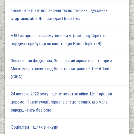
Тілізм і ельфізм: порівняння технологічних і духовних
стартапів, або Що пригадав Пітер Тіль
НЛО як прояв ельфізму: витоки міфообразу Сірих та
нордичні прибульці як ілюстрація Homo triplex (4)
Звільнивши Федорова, Зеленський зірвав переговори з
Маском про захист від балістичних ракет – The Atlantic
(США)
24 лютого 2022 року – це не початок війни. Це – провал
церемонії капітуляції, зірвана спецоперація, що мала
завершитись без бою
Соціалізм – шлях в нікуди