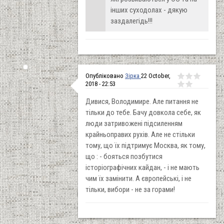
інших суходолах - дякую
заздалегідь!!!
Опубліковано
Зірка
22 October,
2018 - 22:53
Дивися, Володимире. Але питання не
тільки до тебе. Бачу довкола себе, як
люди затривожені підсиленням
крайньоправих рухів. Але не стільки
тому, що їх підтримує Москва, як тому,
що : - бояться позбутися
історіографічних кайдан, - і не мають
чим їх замінити. А європейські, і не
тільки, вибори - не за горами!