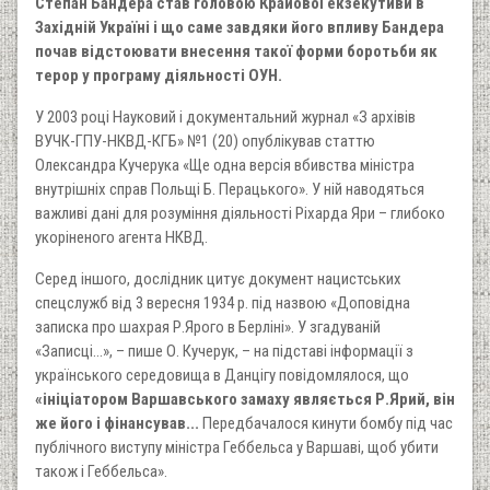
Степан Бандера став головою Крайової екзекутиви в
Західній Україні і що саме завдяки його впливу Бандера
почав відстоювати внесення такої форми боротьби як
терор у програму діяльності ОУН.
У 2003 році Науковий і документальний журнал «З архівів
ВУЧК-ГПУ-НКВД-КГБ» №1 (20) опублікував статтю
Олександра Кучерука «Ще одна версія вбивства міністра
внутрішніх справ Польщі Б. Перацького». У ній наводяться
важливі дані для розуміння діяльності Ріхарда Яри – глибоко
укоріненого агента НКВД.
Серед іншого, дослідник цитує документ нацистських
спецслужб від 3 вересня 1934 р. під назвою «Доповідна
записка про шахрая Р.Ярого в Берліні». У згадуваній
«Записці...», – пише О. Кучерук, – на підставі інформації з
українського середовища в Данцігу повідомлялося, що
«ініціатором Варшавського замаху являється Р.Ярий, він
же його і фінансував...
Передбачалося кинути бомбу під час
публічного виступу міністра Геббельса у Варшаві, щоб убити
також і Геббельса».