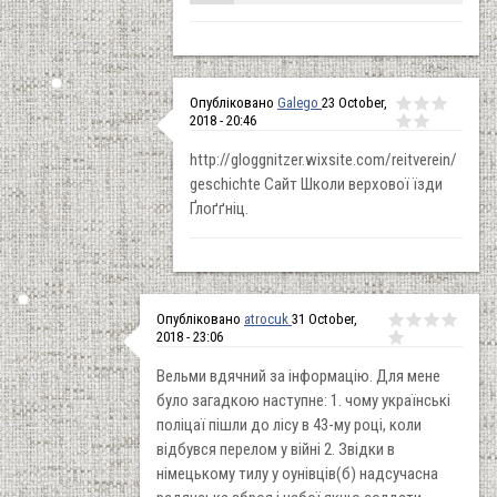
Опубліковано
Galego
23 October,
2018 - 20:46
http://gloggnitzer.wixsite.com/reitverein/
geschichte Сайт Школи верхової їзди
Ґлоґґніц.
Опубліковано
atrocuk
31 October,
2018 - 23:06
Вельми вдячний за інформацію. Для мене
було загадкою наступне: 1. чому українські
поліцаї пішли до лісу в 43-му році, коли
відбувся перелом у війні 2. Звідки в
німецькому тилу у оунівців(б) надсучасна