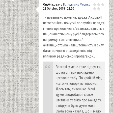
Опубліковано
Володимир Федько
22 October, 2018 - 22:20
Ти правильно помітив, друже Андрію! І
неготовність почути і зрозуміти правду;
і певна прихильність/заангажованість в
націоналістичному русі бандерівського
напрямку; і антинімецька/
антинацистська налаштованість в силу
багаторічного знаходження під
впливом радянської пропаганди...
Взагалі, у мене таке відчуття,
що на ці теми накладено
негласне табу. По крайній мірі,
ніхто не говорить голосно.
Десь там, тихенько. Мені
дуже сподобався фільм
Світлани Усенко про Бандеру,
а відгуків було дуже мало.
Сама вона казала, що її мало