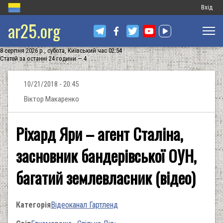
Меню
Вхід
ar25.org
обліков
запису
8 серпня 2026 р., субота, Київський час 02:54
користу
Статей за останні 24 години — 4
10/21/2018 - 20:45
Віктор Макаренко
Ріхард Яри – агент Сталіна,
засновник бандерівської ОУН,
багатий землевласник (відео)
Категорія
Відеоканал Гартленд