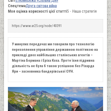
Світ
Етномережа «Спільна Дія»
Спецтема
Друга світова війна
Моя оцінка корисності цієї статті
5 - Наша стратегія
https://www.ar25.org/node/40391
У минулих передачах ми говорили про технологію
перехоплення управління державною політикою на
прикладі двох найбільших сталінських агентів –
Мартіна Бормана і Еріха Коха. Проте їхня підривна
діяльність не була б такою успішною без Ріхарда
Яри – засновника бандерівської ОУН.