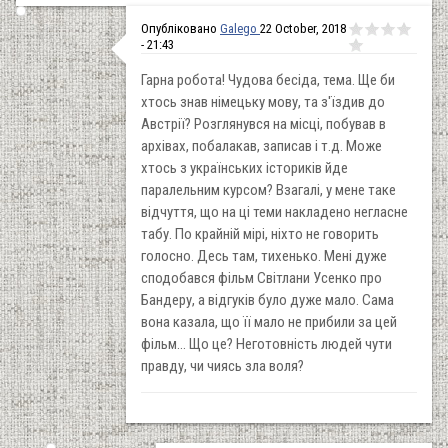
Опубліковано
Galego
22 October, 2018
- 21:43
Гарна робота! Чудова бесіда, тема. Ще би
хтось знав німецьку мову, та з'їздив до
Австрії? Розглянувся на місці, побував в
архівах, побалакав, записав і т.д. Може
хтось з українських істориків йде
паралельним курсом? Взагалі, у мене таке
відчуття, що на ці теми накладено негласне
табу. По крайній мірі, ніхто не говорить
голосно. Десь там, тихенько. Мені дуже
сподобався фільм Світлани Усенко про
Бандеру, а відгуків було дуже мало. Сама
вона казала, що її мало не прибили за цей
фільм... Що це? Неготовність людей чути
правду, чи чиясь зла воля?