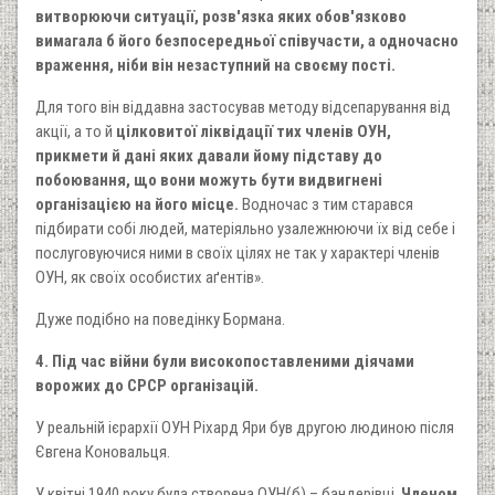
витворюючи ситуації, розв'язка яких обов'язково
вимагала б його безпосередньої співучасти, а одночасно
враження, ніби він незаступний на своєму пості.
Для того він віддавна застосував методу відсепарування від
акції, а то й
цілковитої ліквідації тих членів ОУН,
прикмети й дані яких давали йому підставу до
побоювання, що вони можуть бути видвигнені
організацією на його місце.
Водночас з тим старався
підбирати собі людей, матеріяльно узалежнюючи їх від себе і
послуговуючися ними в своїх цілях не так у характері членів
ОУН, як своїх особистих аґентів».
Дуже подібно на поведінку Бормана.
4. Під час війни були високопоставленими діячами
ворожих до СРСР організацій.
У реальній ієрархії ОУН Ріхард Яри був другою людиною після
Євгена Коновальця.
У квітні 1940 року була створена ОУН(б) – бандерівці.
Членом