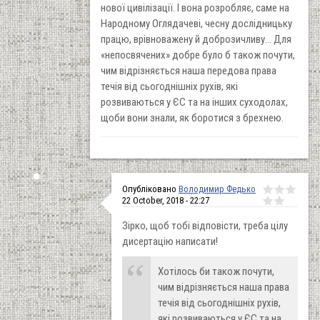
нової цивілізації. І вона розробляє, саме на
Народному Оглядачеві, чесну дослідницьку
працю, врівноважену й доброзичливу... Для
«непосвячених» добре було б також почути,
чим відрізняється наша передова права
течія від сьогоднішніх рухів, які
розвиваються у ЄС та на інших суходолах,
щоби вони знали, як боротися з брехнею.
Опубліковано
Володимир Федько
22 October, 2018 - 22:27
Зірко, щоб тобі відповісти, треба цілу
дисертацію написати!
Хотілось би також почути,
чим відрізняється наша права
течія від сьогоднішніх рухів,
які розвиваються у ЄС та на