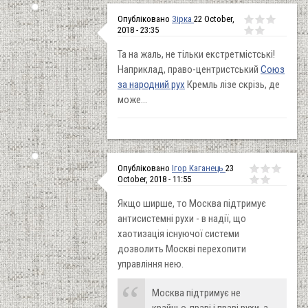
Опубліковано
Зірка
22 October,
2018 - 23:35
Та на жаль, не тільки екстретмістські!
Наприклад, право-центристський
Союз
за народний рух
Кремль лізе скрізь, де
може...
Опубліковано
Ігор Каганець
23
October, 2018 - 11:55
Якщо ширше, то Москва підтримує
антисистемні рухи - в надії, що
хаотизація існуючої системи
дозволить Москві перехопити
управління нею.
Москва підтримує не
крайньо-праві і праві рухи, а