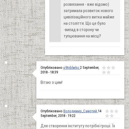
розвязання - вже відомо)
затримала розвиток нового
цивілізаційного витка майже
на століття. Що це було
-випад в сторону чи
тупцювання на місці?
Опубліковано
p9tnblwko
2 September,
2018 - 18:39
Вітаю з цим!
Опубліковано
Володимир_Самотий
14
September, 2018 - 19:22
Для створення інституту потрібні гроші. Їх