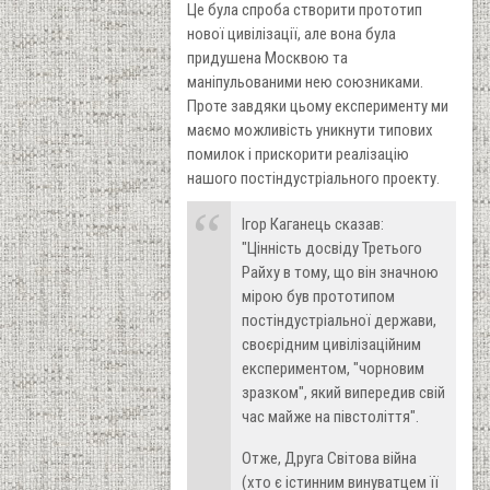
Це була спроба створити прототип
нової цивілізації, але вона була
придушена Москвою та
маніпульованими нею союзниками.
Проте завдяки цьому експерименту ми
маємо можливість уникнути типових
помилок і прискорити реалізацію
нашого постіндустріального проекту.
Ігор Каганець сказав:
"Цінність досвіду Третього
Райху в тому, що він значною
мірою був прототипом
постіндустріальної держави,
своєрідним цивілізаційним
експериментом, "чорновим
зразком", який випередив свій
час майже на півстоліття".
Отже, Друга Світова війна
(хто є істинним винуватцем її