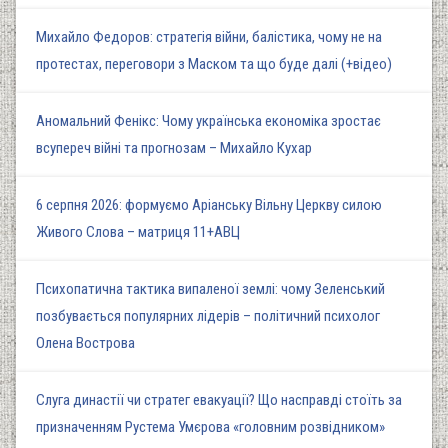
Михайло Федоров: стратегія війни, балістика, чому не на
протестах, переговори з Маском та що буде далі (+відео)
Аномальний Фенікс: Чому українська економіка зростає
всупереч війні та прогнозам – Михайло Кухар
6 серпня 2026: формуємо Аріанську Вільну Церкву силою
Живого Слова – матриця 11+АВЦ
Психопатична тактика випаленої землі: чому Зеленський
позбувається популярних лідерів – політичний психолог
Олена Вострова
Слуга династії чи стратег евакуації? Що насправді стоїть за
призначенням Рустема Умєрова «головним розвідником»