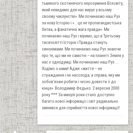
тьмяного скотинячого нерозуміння Всесвіту,
який невидимо для нас вирує у всьому
своєму чаклунстві». Ми починаємо наш Рух
за нову Історію і «... це не пропагандистська
битва, а фанатична жага правди». Ми
починаємо наш Рух і віримо, що в Третьому
тисячолітті Історія і Правда стануть
синонімами. Ми починаємо наш Рух знаючи
про те, що ми не самотні – на планеті Земля у
нас є однодумці. Ми починаємо наш Рух ...
Ходімо з нами! Адже «життя – не
страждання і не насолода, а справа, яку ми
зобов'язані робити і чесно довести її до
кінця». Володимир Федько. 2 вересня 2000
року *** За минулі роки стало доступно
багато нової інформації і світ радикально
змінився для сприйняття нової інформації!