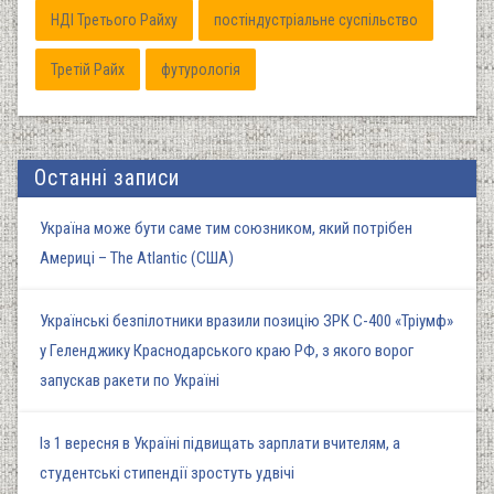
НДІ Третього Райху
постіндустріальне суспільство
Третій Райх
футурологія
Останні записи
Україна може бути саме тим союзником, який потрібен
Америці – The Atlantic (США)
Українські безпілотники вразили позицію ЗРК С-400 «Тріумф»
у Геленджику Краснодарського краю РФ, з якого ворог
запускав ракети по Україні
Із 1 вересня в Україні підвищать зарплати вчителям, а
студентські стипендії зростуть удвічі