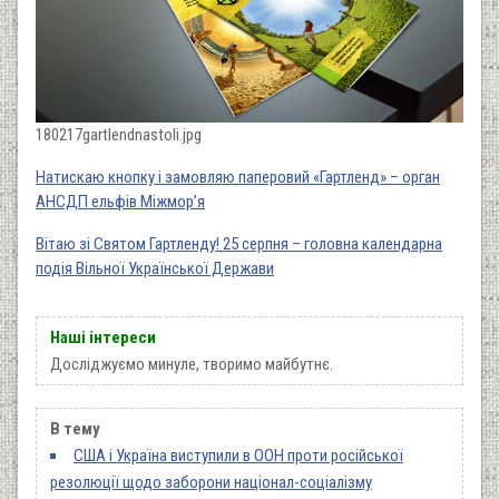
180217gartlendnastoli.jpg
Натискаю кнопку і замовляю паперовий «Гартленд» – орган
АНСДП ельфів Міжмор’я
Вітаю зі Святом Гартленду! 25 серпня – головна календарна
подія Вільної Української Держави
Наші інтереси
Досліджуємо минуле, творимо майбутнє.
В тему
США і Україна виступили в ООН проти російської
резолюції щодо заборони націонал-соціалізму