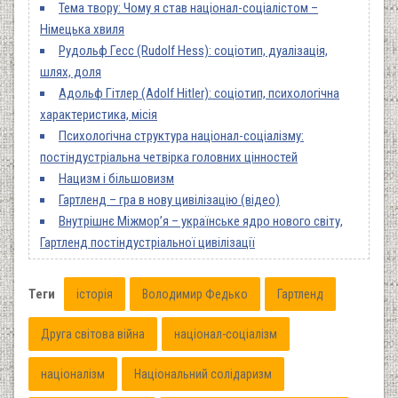
Тема твору: Чому я став націонал-соціалістом –
Німецька хвиля
Рудольф Гесс (Rudolf Hess): соціотип, дуалізація,
шлях, доля
Адольф Гітлер (Adolf Hitler): соціотип, психологічна
характеристика, місія
Психологічна структура націонал-соціалізму:
постіндустріальна четвірка головних цінностей
Нацизм і більшовизм
Гартленд – гра в нову цивілізацію (відео)
Внутрішнє Міжмор’я – українське ядро нового світу,
Гартленд постіндустріальної цивілізації
Теги
історія
Володимир Федько
Гартленд
Друга світова війна
націонал-соціалізм
націоналізм
Національний солідаризм