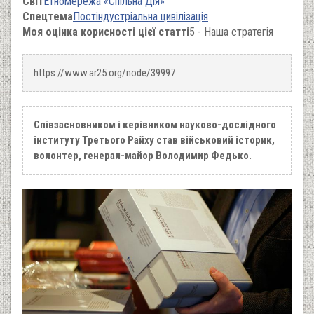
Світ
Етномережа «Спільна Дія»
Спецтема
Постіндустріальна цивілізація
Моя оцінка корисності цієї статті
5 - Наша стратегія
https://www.ar25.org/node/39997
Співзасновником і керівником науково-дослідного
інституту Третього Райху став військовий історик,
волонтер, генерал-майор Володимир Федько.