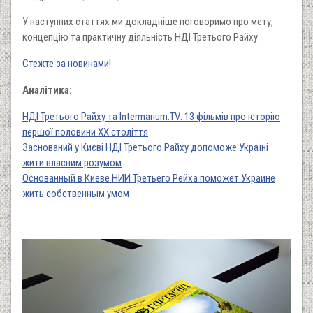
У наступних статтях ми докладніше поговоримо про мету,
концепцію та практичну діяльність НДІ Третього Райху.
Стежте за новинами!
Аналітика:
НДІ Третього Райху та Intermarium.TV: 13 фільмів про історію
першої половини ХХ століття
Заснований у Києві НДІ Третього Райху допоможе Україні
жити власним розумом
Основанный в Киеве НИИ Третьего Рейха поможет Украине
жить собственным умом