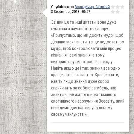
Опубліковано
Володимир_Самотий
3 September, 2018 - 06:57
Звідки ця та інші цитати, вона дуже
сумнівна з наукової точки зору.
«Припустимо, що ми досить мудрі, щоб
дізнаватися і знати, та ще недостатньо
мудрі, щоб контролювати свій процес
пізнання і самі знання, а тому
використовуємо їх собі на шкоду.
Навіть якщо це і так, знання все одно
краще, ніж невігластво. Краще знати,
навіть якщо знання дуже скоро
спричинить за собою загибель, ніж
знайти вічне життя ціною тьмяного
скотинячого нерозуміння Всесвіту, який
невидимо для нас вирує у всьому
своєму чаклунстві».