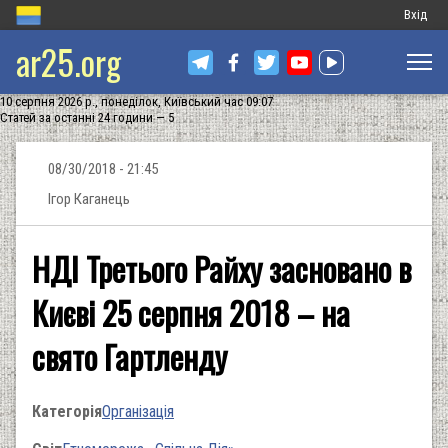
Меню
Вхід
ar25.org
обліков
запису
10 серпня 2026 р., понеділок, Київський час 09:07
користу
Статей за останні 24 години — 5
08/30/2018 - 21:45
Ігор Каганець
НДІ Третього Райху засновано в
Києві 25 серпня 2018 – на
свято Гартленду
Категорія
Організація