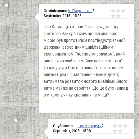
Опубліковано
Ія Подолянка
2
September, 2018 - 15:22
Ігор Каганець сказав: "Цінність досвіду
Третього Райху в тому, що він значною
мірою був прототипом постіндустріальної
держави, своєрідним цивілізаційним
експериментом, "чорновим зразком", який
випередив свій час майже на півстоліття".
Отже, Друга Світова війна (хто є істинним
винуватцем її розвязання - вже відомо)
затримала розвиток нового цивілізаційного
витка майже на століття. Що це було -випад
в сторону чи тупцювання на місці?
Опубліковано
Ігор Каганець
2
September, 2018 - 15:38