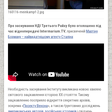
160116-meinkampf-2.jpg
Про заснування НДІ Третього Райху було оголошено під
час відеопередачі Intermarium.TV
, присвяченій
Мартіну
Борману – найвидатнішому агенту Сталіна
:
Необхідність заснування Інституту викликана новою хвилею
світового зацікавлення історією XX століття. Такому
зацікавленню посприяло відкриття секретних архівів,
зокрема «
Проекту Венона
», а також ґрунтовних досліджень
американських авторів
,
російських істориків
і свідчень