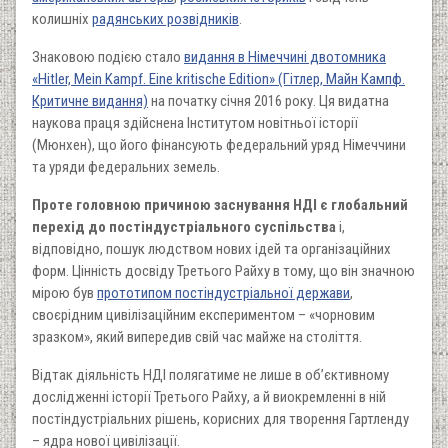
колишніх
радянських розвідників
.
Знаковою подією стало
видання в Німеччині двотомника
«Hitler, Mein Kampf. Eine kritische Edition» (Гітлер, Майн Кампф.
Критичне видання)
на початку січня 2016 року. Ця видатна
наукова праця здійснена Інститутом новітньої історії
(Мюнхен), що його фінансують федеральний уряд Німеччини
та уряди федеральних земель.
Проте головною причиною заснування НДІ є глобальний
перехід до постіндустріального суспільства
і,
відповідно, пошук людством нових ідей та організаційних
форм. Цінність досвіду Третього Райху в тому, що він значною
мірою був
прототипом постіндустріальної держави
,
своєрідним цивілізаційним експериментом – «чорновим
зразком», який випередив свій час майже на століття.
Відтак діяльність НДІ полягатиме не лише в об’єктивному
дослідженні історії Третього Райху, а й виокремленні в ній
постіндустріальних рішень, корисних для творення Гартленду
– ядра нової цивілізації.