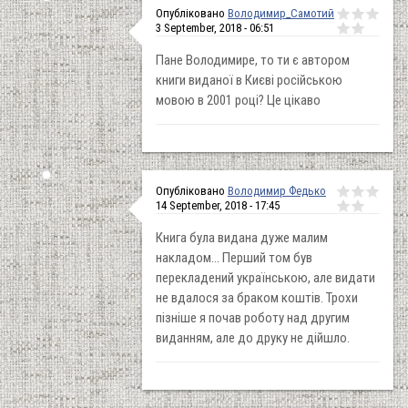
Опубліковано
Володимир_Самотий
3 September, 2018 - 06:51
Пане Володимире, то ти є автором
книги виданої в Києві російською
мовою в 2001 році? Це цікаво
Опубліковано
Володимир Федько
14 September, 2018 - 17:45
Книга була видана дуже малим
накладом... Перший том був
перекладений українською, але видати
не вдалося за браком коштів. Трохи
пізніше я почав роботу над другим
виданням, але до друку не дійшло.