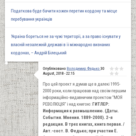
Податкова буде бачити кожен перетин кордону та місце
перебування українців
Україна бореться не за чужі території, а за право існувати у
власній незалежній державі в її міжнародно визнаних
кордонах, – Андрій Білецький
Опубліковано
Володимир Федько
30
August, 2018 - 22:15
Про цей проект я думав ще в далекі 1995-
2000 роки, коли працював над своїм першим
інформаційно-видавничим проектом "МОЯ
РЕВОЛЮЦІЯ" і над книгою:
ГИТЛЕР:
Информация к размышлению. (Даты.
События. Мнения. 1889-2000). 2-я
редакция. В трех книгах, книга первая. /
Авт.-сост. В. Федько; при участии Е.