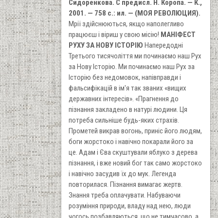
Сидоренкова. С предисл. Н. Коропа. — К.,
2001. — 758 с.: ил. — (МОЯ РЕВОЛЮЦИЯ).
Мрії здійснюються, якщо наполегливо
працюєш і віриш у свою місію!
МАНІФЕСТ
РУХУ ЗА НОВУ ІСТОРІЮ
Напередодні
Третього тисячоліття ми починаємо наш Рух
за Нову Історію. Ми починаємо наш Рух за
Історію без недомовок, напівправди і
фальсифікацій в ім'я так званих «вищих
державних інтересів». «Прагнення до
пізнання закладено в натурі людини. Ця
потреба сильніше будь-яких страхів.
Прометей викрав вогонь, приніс його людям,
боги жорстоко і навічно покарали його за
це. Адам і Єва скуштували яблуко з дерева
пізнання, і вже новий бог так само жорстоко
і навічно засудив їх до мук. Легенда
повторилася. Пізнання вимагає жертв.
Знання треба оплачувати. Набуваючи
розуміння природи, владу над нею, люди
чогось позбавляються, що не тимчасово, а