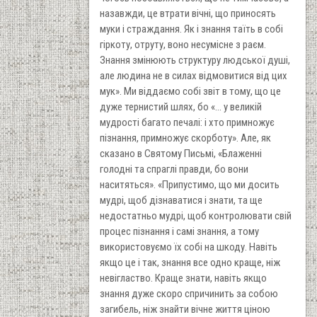
назавжди, це втрати вічні, що приносять
муки і страждання. Як і знання таїть в собі
гіркоту, отруту, воно несумісне з раєм.
Знання змінюють структуру людської душі,
але людина не в силах відмовитися від цих
мук». Ми віддаємо собі звіт в тому, що це
дуже тернистий шлях, бо «... у великій
мудрості багато печалі: і хто примножує
пізнання, примножує скорботу». Але, як
сказано в Святому Письмі, «Блаженні
голодні та спраглі правди, бо вони
наситяться». «Припустимо, що ми досить
мудрі, щоб дізнаватися і знати, та ще
недостатньо мудрі, щоб контролювати свій
процес пізнання і самі знання, а тому
використовуємо їх собі на шкоду. Навіть
якщо це і так, знання все одно краще, ніж
невігластво. Краще знати, навіть якщо
знання дуже скоро спричинить за собою
загибель, ніж знайти вічне життя ціною