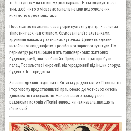
то й по двоє – на кожному розі паркана. Вони слідкують за
тим, щоб ніхто з місцевих жителів не мав недозволених
контактів з ревізіоністами.
Посольство як зелена оаза у сірій пустелі: у центрі – великий
тінистий парк над ставком, бруковані алеї з альтанками,
зручними лавками у затишних куточках. Дивне поєднання
китайської ландшафтної і російської паркової культури. По
периметру розташовані п’ять триповерхових житлових
будинків, клуб, школа, басейн. Прикрасою території були
палац Посольства і окремий, відгороджений від інших споруд,
будинок Торгпредства.
За часів дружніх відносин з Китаєм у радянському Посольстві
і торговому представництві працювало до чотирьох сотень
дипломатів і спеціалістів. На час нашого приїзду вся
радянська колонія у Пекіні навряд чи налічувала двадцять
п’ять осіб...