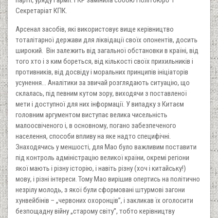
партії, уряду і армії. ГКР замінила собою Політбюро і
Секретаріат КПК.
Арсенал засобів, які використовує вище керівництво
тоталітарної держави для ліквідації своїх опонентів, досить
широкий. Він залежить від загальної обстановки в країні, від
того хто і з ким бореться, від кількості своїх прихильників і
противників, від досвіду і моральних принципів ініціаторів
усунення... Аналітики за звичай розглядають ситуацію, що
склалась, під певним кутом зору, виходячи з поставленої
мети і доступної для них інформації. У випадку з Китаєм
головним аргументом виступає велика чисельність
малоосвіченого і, в основному, погано забезпеченого
населення, способи впливу на яке надто специфічні.
Знаходячись у меншості, для Мао було важливим поставити
під контроль адміністрацію великої країни, окремі регіони
якої мають і різну історію, і навіть різну (хоч і китайську!)
мову, і різні інтереси. Тому Мао вирішив опертись на політично
незрілу молодь, з якої були сформовані штурмові загони
хунвейбінів – „червоних охоронців”, і закликав їх оголосити
безпощадну війну „старому світу”, тобто керівництву