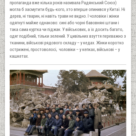
пропаганда вже кілька років називала Радянський Союз)
могла б засмутити будь-кого, хто вперше опинився у Китаї. Ні
дерев, ні тварин, ні навіть трави не видно. І чоловіки і жінки
одягнуті майже однаково: сині або чорні бавовняні штани і
така сама куртка чи піджак. У військових, а їх досить багато,
одяг подібний, тільки зелений. У цивільних взуття переважно з
тканини, військові рядового складу – у кедах. Жінки коротко
острижені, простоволосі, чоловіки – у кепках, військові – у
кашкетах.