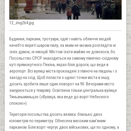
12_img264.jpg
Будинки, паркани, тротуари, одяг і навіть обличчя людей
начебто вкриті шаром пилу, за яким не можна розглядіти ні
їхніх думок, ні емоцій. Містом їхати майже не довелося, бо
Посольство СРСР знаходиться на самому північно-східному
куті прямокутного Пекіна, якраз біля дороги, що веде в
аеропорт. Всі вулиці міста прокладені з півночі на південь і з
заходу на схід. Щоб попасти з однієї точки міста в іншу,
досить зробити лише один поворот на 90. Вечорами місто
занурюється у темряву. Освітлена тільки центральна вулиця
Тяньаньминьцзє («Вулиця, яка веде до воріт Небесного
спокою»).
Територія посольства досить велика: близько двох
кілометрів по периметру. Обнесена високим кам’яним
парканом. Біля воріт чергує двоє військових, ще по одному, а