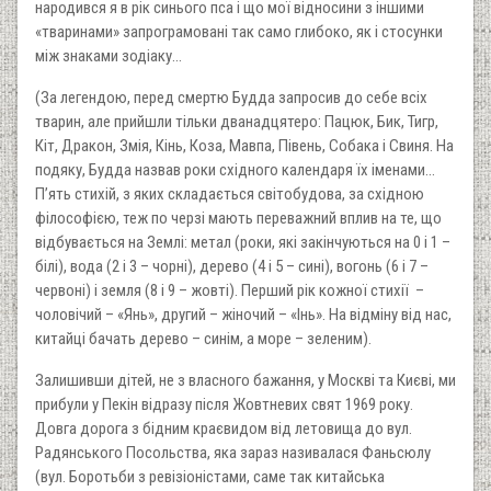
народився я в рік синього пса і що мої відносини з іншими
«тваринами» запрограмовані так само глибоко, як і стосунки
між знаками зодіаку…
(За легендою, перед смертю Будда запросив до себе всіх
тварин, але прийшли тільки дванадцятеро: Пацюк, Бик, Тигр,
Кіт, Дракон, Змія, Кінь, Коза, Мавпа, Півень, Собака і Свиня. На
подяку, Будда назвав роки східного календаря їх іменами...
П’ять стихій, з яких складається світобудова, за східною
філософією, теж по черзі мають переважний вплив на те, що
відбувається на Землі: метал (роки, які закінчуються на 0 і 1 –
білі), вода (2 і 3 – чорні), дерево (4 і 5 – сині), вогонь (6 і 7 –
червоні) і земля (8 і 9 – жовті). Перший рік кожної стихії –
чоловічий – «Янь», другий – жіночий – «Інь». На відміну від нас,
китайці бачать дерево – синім, а море – зеленим).
Залишивши дітей, не з власного бажання, у Москві та Києві, ми
прибули у Пекін відразу після Жовтневих свят 1969 року.
Довга дорога з бідним краєвидом від летовища до вул.
Радянського Посольства, яка зараз називалася Фаньсюлу
(вул. Боротьби з ревізіоністами, саме так китайська