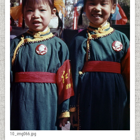
10_img066.jpg