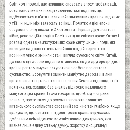
Світ, хоч і поволі, але невпинно сповзає в епоху глобалізації,
коли майбутнє цивілізації визначається подіями, що
відбуваються в п’яти-шести найвпливовіших країнах, від яких
у тій, чи іншій мірі залежать всі інші. Початком цієї епохи
безумовно слід вважати ХХ століття. Перша і Друга світові
війни, революційні події в Росії, вихід на світову арену Китаю і
розпад однієї з найпотужніших країн світу СРСР – події, які
вплинули на долю сотень мільйонів людей, і зрештою
корінним чином змінили стан і вигляд сучасного світу. Китай,
до якого ще зовсім недавно ставились як до другорозрядної
країни, раптом змусив рахуватися з собою все світове
суспільство. Зрозуміти і оцінити майбутнє держави, в якій
проживає четверта частина населення Землі, а відповідно і її
політику, неможливо без аналізу відносно недавнього
минулого цієї країни. І хоча говорять, що «Схід – справа
тонка…», проте ключ до розуміння законів розвитку
китайського суспільства схований вже й не так глибоко, якщо
врахувати, що останні п’ятдесят років країна керувалась
добре нам всім відомою комуністичною доктриною, яка
визнає лише єдину спільну думку, жорстку дисципліну і