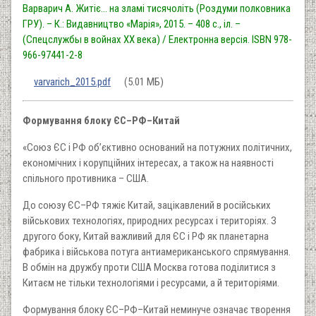
Варварич А. Житіє… на зламі тисячоліть (Роздуми полковника
ГРУ). – К.: Видавництво «Марія», 2015. – 408 с., іл. –
(Спецслужбы в войнах ХХ века) / Електронна версія. ISBN 978-
966-97441-2-8
Document
varvarich_2015.pdf
(5.01 МБ)
Формування блоку ЄС–РФ–Китай
«Союз ЄС і РФ об’єктивно оснований на потужних політичних,
економічних і корупційних інтересах, а також на наявності
спільного противника – США.
До союзу ЄС–РФ тяжіє Китай, зацікавлений в російських
військових технологіях, природних ресурсах і територіях. З
другого боку, Китай важливий для ЄС і РФ як планетарна
фабрика і військова потуга антиамериканського спрямування.
В обмін на дружбу проти США Москва готова поділитися з
Китаєм не тільки технологіями і ресурсами, а й територіями.
Формування блоку ЄС–РФ–Китай неминуче означає творення