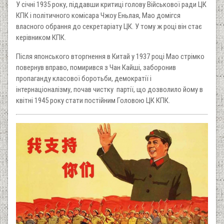
У січні 1935 року, піддавши критиці голову Військової ради ЦК
КПК і політичного комісара Чжоу Еньлая, Мао домігся
власного обрання до секретаріату ЦК. У тому ж році він стає
керівником КПК.
Після японського вторгнення в Китай у 1937 році Мао стрімко
повернув вправо, помирився з Чан Кайші, заборонив
пропаганду класової боротьби, демократії і
інтернаціоналізму, почав чистку партії, що дозволило йому в
квітні 1945 року стати постійним Головою ЦК КПК.