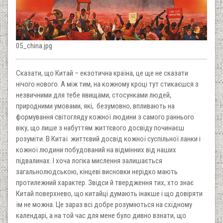
05_china.jpg
Сказати, що Китай – екзотична країна, це ще не сказати
нічого нового. А між тим, на кожному кроці тут стикаєшся з
незвичними для тебе явищами, стосунками людей,
природними умовами, які, безумовно, впливають на
формування світогляду кожної людини з самого раннього
віку, що лише з набуттям життєвого досвіду починаєш
розуміти. В Китаї життєвий досвід кожної суспільної ланки і
кожної людини побудований на відмінних від наших
підвалинах. І хоча логіка мислення залишається
загальнолюдською, кінцеві висновки нерідко мають
протилежний характер. Звідси й твердження тих, хто знає
Китай поверхнево, що китайці думають інакше і що довіряти
їм не можна. Це зараз всі добре розуміються на східному
календарі, а на той час для мене було дивно взнати, що