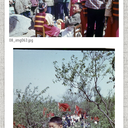
08_img063.jpg