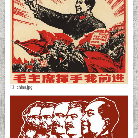
13_china.jpg