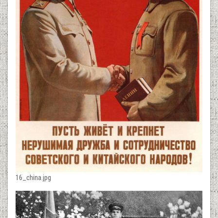
16_china.jpg