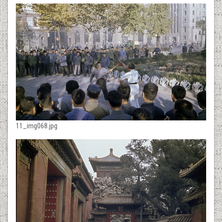
11_img068.jpg