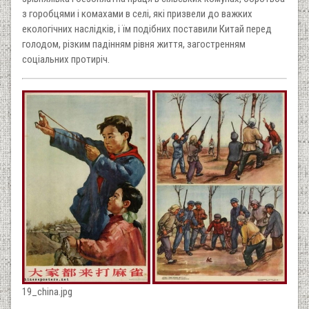
з горобцями і комахами в селі, які призвели до важких
екологічних наслідків, і їм подібних поставили Китай перед
голодом, різким падінням рівня життя, загостренням
соціальних протиріч.
19_china.jpg