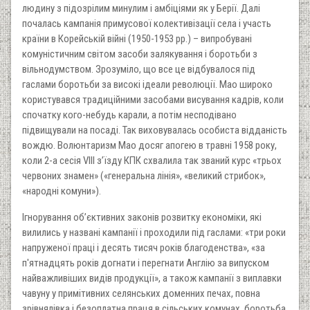
людину з підозрілим минулим і амбіціями як у Берії. Далі
почалась кампанія примусової колективізації села і участь
країни в Корейській війні (1950-1953 рр.) – випробувані
комуністичним світом засоби залякування і боротьби з
вільнодумством. Зрозуміло, що все це відбувалося під
гаслами боротьби за високі ідеали революції. Мао широко
користувався традиційними засобами висування кадрів, коли
спочатку кого-небудь карали, а потім несподівано
підвищували на посаді. Так виховувалась особиста відданість
вождю. Волюнтаризм Мао досяг апогею в травні 1958 року,
коли 2-а сесія VIII з’їзду КПК схвалила так званий курс «трьох
червоних знамен» («генеральна лінія», «великий стрибок»,
«народні комуни»).
Ігнорування об’єктивних законів розвитку економіки, які
вилились у названі кампанії і проходили під гаслами: «три роки
напруженої праці і десять тисяч років благоденства», «за
п'ятнадцять років догнати і перегнати Англію за випуском
найважливіших видів продукції», а також кампанії з виплавки
чавуну у примітивних селянських доменних печах, повна
зрівнялівка і безоплатна праця в сільських комунах, боротьба