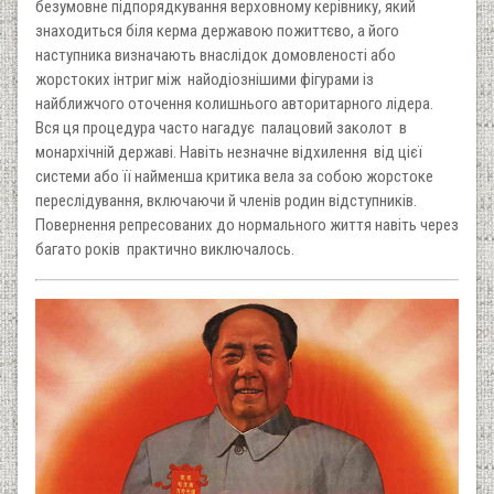
безумовне підпорядкування верховному керівнику, який
знаходиться біля керма державою пожиттєво, а його
наступника визначають внаслідок домовленості або
жорстоких інтриг між найодіознішими фігурами із
найближчого оточення колишнього авторитарного лідера.
Вся ця процедура часто нагадує палацовий заколот в
монархічній державі. Навіть незначне відхилення від цієї
системи або її найменша критика вела за собою жорстоке
переслідування, включаючи й членів родин відступників.
Повернення репресованих до нормального життя навіть через
багато років практично виключалось.