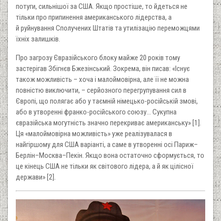
потуги, сильнішої за США. Якщо простіше, то йдеться не
тільки про припинення американського лідерства, а
й руйнування Сполучених Штатів та утилізацію переможцями
їхніх залишків.
Про загрозу Євразійського блоку майже 20 років тому
застерігав Збігнєв Бжезінський. Зокрема, він писав: «Існує
також можливість – хоча і малоймовірна, але її не можна
повністю виключити, – серйозного перегрупування сил в
Європі, що полягає або у таємній німецько-російській змові,
або в утворенні франко-російського союзу... Сукупна
євразійська могутність значно перекриває американську» [1].
Ця «малоймовірна можливість» уже реалізувалася в
найгіршому для США варіанті, а саме в утворенні осі Париж–
Берлін–Москва–Пекін. Якщо вона остаточно сформується, то
це кінець США не тільки як світового лідера, а й як цілісної
держави» [2].