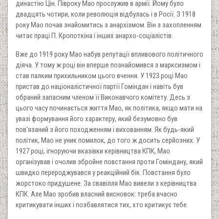
династію Цін. Півроку Мао прослужив в армії. Йому було
двадцять чотири, коли революція відбулась і в Росії. З 1918
року Мао почав знайомитись з анархізмом. Він з захопленням
читає праці П. Кропоткіна і інших анархо-соціалістів.
Вже до 1919 року Мао набув репутації впливового політичного
діяча. У тому ж році він вперше познайомився з марксизмом і
став палким прихильником цього вчення. У 1923 році Мао
пристав до націоналістичної партії Гоміндан і навіть був
обраний запасним членом її Виконавчого комітету. Десь з
цього часу починається життя Мао, як політика, якщо мати на
увазі формування його характеру, який безумовно був
пов'язаний з його походженням і вихованням. Як будь-який
політик, Мао не уник помилок, до того ж досить серйозних. У
1927 році, ігноруючи вказівки керівництва КПК, Мао
організував і очолив збройне повстання проти Гоміндану, який
швидко перероджувався у реакційний бік. Повстання було
жорстоко придушене. За свавілля Мао вивели з керівництва
КПК. Але Мао зробив власний висновок: треба вчасно
критикувати інших і позбавлятися тих, хто критикує тебе.