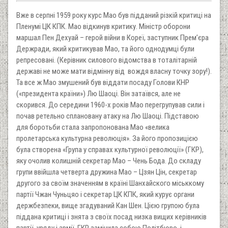
Вже в серпні 1959 року курс Мао був підданий різкій критиці на
Пленумі ЦК КПК. Мао відкинув критику. Міністр оборони
маршал Пен Дехуай – герой війни в Кореї, заступник Прем’єра
Держради, який критикував Мао, та його однодумці були
репресовані. (Керівник силового відомства в тоталітарній
державі не може мати відмінну від вождя власну точку зору!).
Та все ж Мао змушений був віддати посаду Голови КНР
(«президента країни») Лю Шаоці. Він затаївся, але не
скорився. До середини 1960-х років Мао перегрупував сили і
почав ретельно сплановану атаку на Лю Шаоці. Підставою
для боротьби стала запропонована Мао «велика
пролетарська культурна революція». За його пропозицією
була створена «Група у справах культурної революції» (ГКР),
яку очолив колишній секретар Мао – Чень Бода. До складу
групи ввійшла четверта дружина Мао – Цзян Цін, секретар
другого за своїм значенням в країні Шанхайского міськкому
партії Чжан Чуньцяо і секретар ЦК КПК, який курує органи
держбезпеки, вище згадуваний Кан Шен. Цією групою була
піддана критиці і знята з своїх посад низка вищих керівників