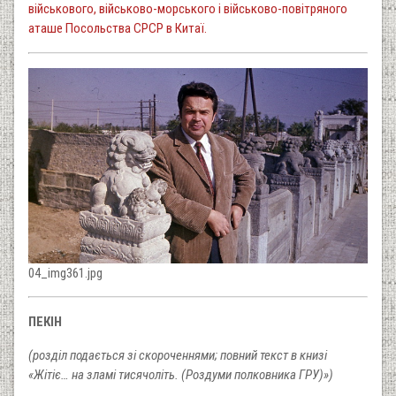
військового, військово-морського і військово-повітряного
аташе Посольства СРСР в Китаї.
04_img361.jpg
ПЕКІН
(розділ подається зі скороченнями; повний текст в книзі
«Жітіє… на зламі тисячоліть. (Роздуми полковника ГРУ)»)