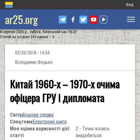
Меню
Вхід
ar25.org
обліков
запису
8 серпня 2026 р., субота, Київський час 16:22
користу
Статей за останні 24 години — 3
02/20/2018 - 14:54
Володимир Федько
Китай 1960-х – 1970-х очима
офіцера ГРУ і дипломата
Світ
військова справа
Спецтема
Електронні книги
Моя оцінка корисності цієї
2 - Точно колись
статті
знадобиться.