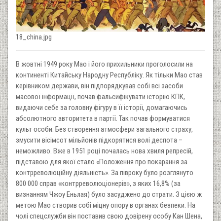
18_china.jpg
В жовтні 1949 року Мао і його прихильники проголосили на
континенті Китайську Народну Республіку. Як тільки Мао став
керівником держави, він підпорядкував собі всі засоби
масової інформації, почав фальсифікувати історію КПК,
видаючи себе за головну фігуру в її історії, домагаючись
абсолютного авторитета в партії. Так почав формуватися
культ особи. Без створення атмосфери загального страху,
змусити вісімсот мільйонів підкорятися волі деспота –
неможливо. Вже в 1951 році почалась нова хвиля репресій,
підставою для якої стало «Положення про покарання за
контрреволюційну діяльність». За півроку було розглянуто
800 000 справ «контрреволюціонерів», з яких 16,8% (за
визнанням Чжоу Еньлая) було засуджено до страти. З цією ж
метою Мао створив собі міцну опору в органах безпеки. На
чолі спецслужби він поставив свою довірену особу Кан Шена,