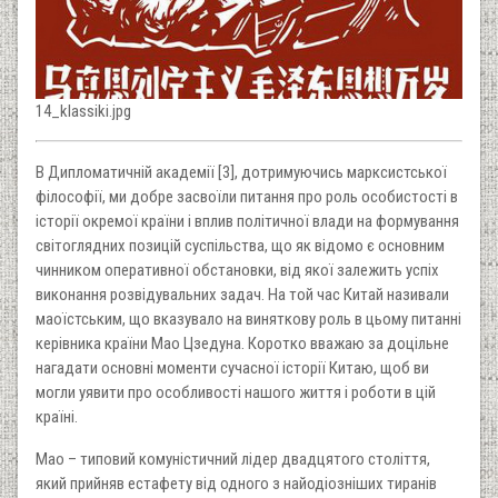
14_klassiki.jpg
В Дипломатичній академії [3], дотримуючись марксистської
філософії, ми добре засвоїли питання про роль особистості в
історії окремої країни і вплив політичної влади на формування
світоглядних позицій суспільства, що як відомо є основним
чинником оперативної обстановки, від якої залежить успіх
виконання розвідувальних задач. На той час Китай називали
маоїстським, що вказувало на виняткову роль в цьому питанні
керівника країни Мао Цзедуна. Коротко вважаю за доцільне
нагадати основні моменти сучасної історії Китаю, щоб ви
могли уявити про особливості нашого життя і роботи в цій
країні.
Мао – типовий комуністичний лідер двадцятого століття,
який прийняв естафету від одного з найодіозніших тиранів