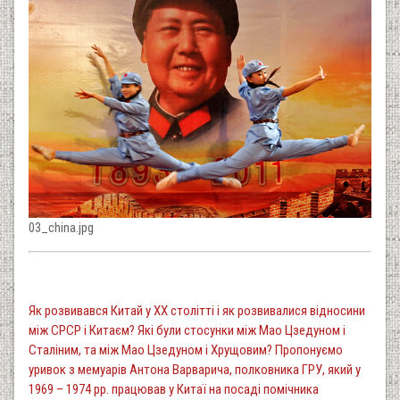
03_china.jpg
Як розвивався Китай у ХХ столітті і як розвивалися відносини
між СРСР і Китаєм? Які були стосунки між Мао Цзедуном і
Сталіним, та між Мао Цзедуном і Хрущовим? Пропонуємо
уривок з мемуарів Антона Варварича, полковника ГРУ, який у
1969 – 1974 рр. працював у Китаї на посаді помічника