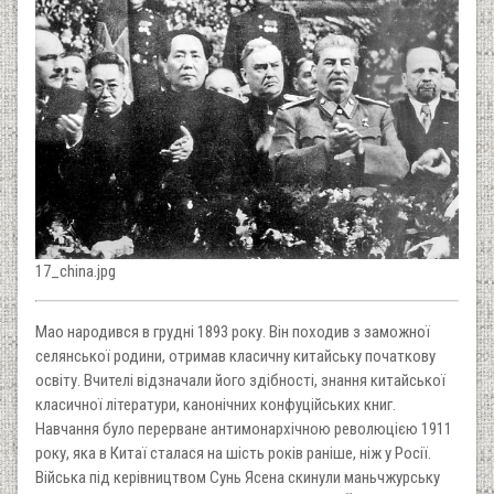
17_china.jpg
Мао народився в грудні 1893 року. Він походив з заможної
селянської родини, отримав класичну китайську початкову
освіту. Вчителі відзначали його здібності, знання китайської
класичної літератури, канонічних конфуційських книг.
Навчання було перерване антимонархічною революцією 1911
року, яка в Китаї сталася на шість років раніше, ніж у Росії.
Війська під керівництвом Сунь Ясена скинули маньчжурську