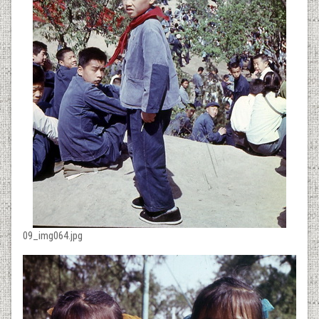
09_img064.jpg