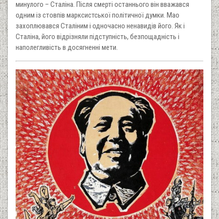
минулого – Сталіна. Після смерті останнього він вважався
одним із стовпів марксистської політичної думки. Мао
захоплювався Сталіним і одночасно ненавидів його. Як і
Сталіна, його відрізняли підступність, безпощадність і
наполегливість в досягненні мети.