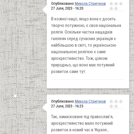
Опубліковано
Микола Стригунов
27 June, 2023 - 16:20
В кожної нації, якщо вона є досить
творчо потужною, є своя національна
релігія. Оскільки частка нащадків
галілеян серед сучасних українців є
найбільшою в світі, то українською
національною релігією є саме
аріохрестиянство. Тож, цілком
природньо, що воно має потужний
розвиток саме тут.
Опубліковано
Микола Стригунов
27 June, 2023 - 16:25
Так, замасковане під православ'я,
аріохрестиянство мало потужний
розвиток в новий час в Україні ,