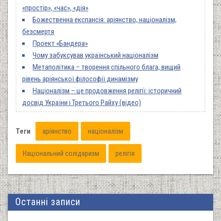
«простір», «час», «дія»
Божественна експансія: аріянство, націоналізм,
безсмертя
Проект «Бандера»
Чому забуксував український націоналізм
Метаполітика – творення спільного блага, вищий
рівень аріянської філософії динамізму
Націоналізм – це продовження релігії: історичний
досвід України і Третього Райху (відео)
Теги
аріянство
націоналізм
Національний солідаризм
релігія
Останні записи