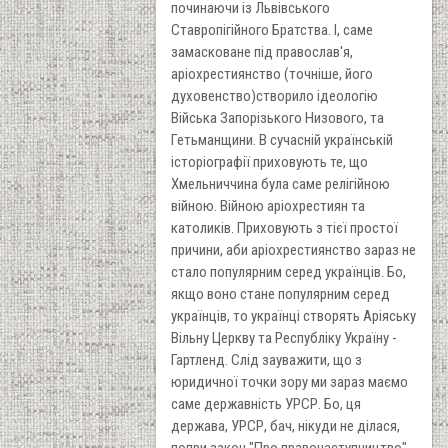
починаючи із Львівського
Ставропігійного Братства. І, саме
замасковане під православ'я,
аріохрестиянство (точніше, його
духовенство)створило ідеологію
Війська Запорізького Низового, та
Гетьманщини. В сучасній українській
історіографії приховують те, що
Хмельниччина була саме релігійною
війною. Війною аріохрестиян та
католиків. Приховують з тієї простої
причини, аби аріохрестиянство зараз не
стало популярним серед українців. Бо,
якщо воно стане популярним серед
українців, то українці створять Аріяську
Вільну Церкву та Республіку Україну -
Гартленд. Слід зауважити, що з
юридичної точки зору ми зараз маємо
саме державність УРСР. Бо, ця
держава, УРСР, бач, нікуди не ділася,
попри закон "Про правонаступництво".