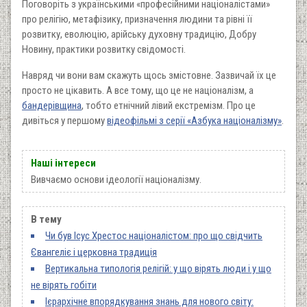
Поговоріть з українськими «професійними націоналістами»
про релігію, метафізику, призначення людини та рівні її
розвитку, еволюцію, арійську духовну традицію, Добру
Новину, практики розвитку свідомості.
Навряд чи вони вам скажуть щось змістовне. Зазвичай їх це
просто не цікавить. А все тому, що це не націоналізм, а
бандерівщина
, тобто етнічний лівий екстремізм. Про це
дивіться у першому
відеофільмі з серії «Азбука націоналізму»
.
Наші інтереси
Вивчаємо основи ідеології націоналізму.
В тему
Чи був Ісус Хрестос націоналістом: про що свідчить
Євангеліє і церковна традиція
Вертикальна типологія релігій: у що вірять люди і у що
не вірять гобіти
Ієрархічне впорядкування знань для нового світу: