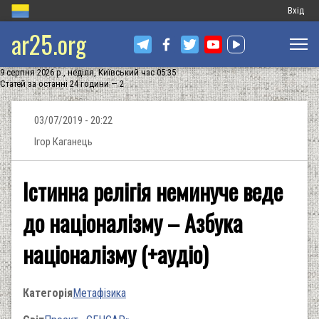
Меню
Вхід
ar25.org
обліков
запису
9 серпня 2026 р., неділя, Київський час 05:35
користу
Статей за останні 24 години — 2
03/07/2019 - 20:22
Ігор Каганець
Істинна релігія неминуче веде
до націоналізму – Азбука
націоналізму (+аудіо)
Категорія
Метафізика