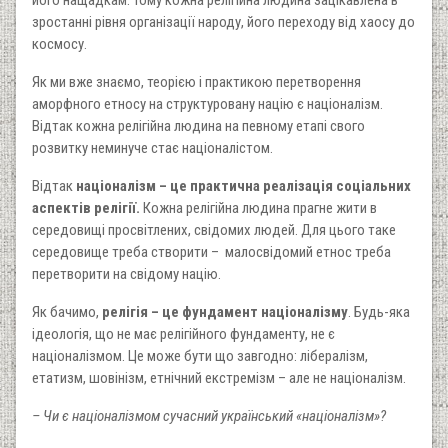
зростанні рівня організації народу, його переходу від хаосу до
космосу.
Як ми вже знаємо, теорією і практикою перетворення
аморфного етносу на структуровану націю є націоналізм.
Відтак кожна релігійна людина на певному етапі свого
розвитку неминуче стає націоналістом.
Відтак
націоналізм – це практична реалізація соціальних
аспектів релігії.
Кожна релігійна людина прагне жити в
середовищі просвітлених, свідомих людей. Для цього таке
середовище треба створити – малосвідомий етнос треба
перетворити на свідому націю.
Як бачимо,
релігія – це фундамент націоналізму
. Будь-яка
ідеологія, що не має релігійного фундаменту, не є
націоналізмом. Це може бути що завгодно: лібералізм,
етатизм, шовінізм, етнічний екстремізм – але не націоналізм.
– Чи є націоналізмом сучасний український «націоналізм»?