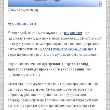
230626slowenien.jpg
Аудіоверсія статті
У попередній статті ми з’ясували, що
націоналізм
– це
ідеологія (вчення, доктрина) перетворення аморфного етносу
на структуровану і самокеровану націю з власною державою.
Також ми розглянули
5 обов’язкових ознак націоналізму
. А
зараз поговоримо про те, що є фундаментом цієї ідеології.
Існує таке визначення, що
ідеологія – це світогляд,
пристосований до практичного використання
. Тож
почнімо зі світогляду.
Світогляд – це сукупність уявлень людини про навколишній
світ і своє місце в ньому. Світогляду може перебувати в
широкому діапазоні – від повного хаосу до цілісної,
впорядкованої системи. Головним чинником впорядкування
світогляду є релігія. Окультурений релігією світогляд стає