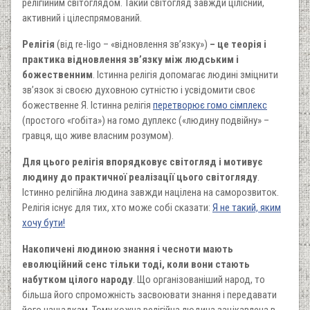
релігійним світоглядом. Такий світогляд завжди цілісний,
активний і цілеспрямований.
Релігія
(від re-ligo – «відновлення зв’язку»)
– це теорія і
практика відновлення зв’язку між людським і
божественним
. Істинна релігія допомагає людині зміцнити
зв’язок зі своєю духовною сутністю і усвідомити своє
божественне Я. Істинна релігія
перетворює гомо сімплекс
(простого «гобіта») на гомо дуплекс («людину подвійну» –
гравця, що живе власним розумом).
Для цього релігія впорядковує світогляд і мотивує
людину до практичної реалізації цього світогляду
.
Істинно релігійна людина завжди націлена на саморозвиток.
Релігія існує для тих, хто може собі сказати:
Я не такий, яким
хочу бути!
Накопичені людиною знання і чесноти мають
еволюційний сенс тільки тоді, коли вони стають
набутком цілого народу
. Що організованіший народ, то
більша його спроможність засвоювати знання і передавати
його нащадкам. Тому кожна релігійна людина зацікавлена в