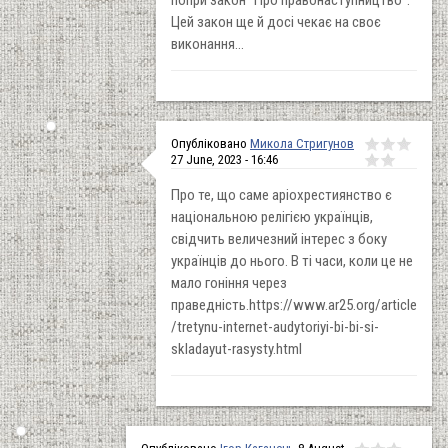
Цей закон ще й досі чекає на своє
виконання...
Опубліковано
Микола Стригунов
27 June, 2023 - 16:46
Про те, що саме аріохрестиянство є
національною релігією українців,
свідчить величезний інтерес з боку
українців до нього. В ті часи, коли це не
мало гоніння через
праведність.https://www.ar25.org/article
/tretynu-internet-audytoriyi-bi-bi-si-
skladayut-rasysty.html