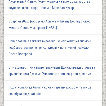
Аномальний Фенікс: Чому українська економіка зростає
всупереч війні та прогнозам – Михайло Кухар
6 серпня 2026: формуємо Аріанську Вільну Церкву силою
Живого Слова – матриця 11+АВЦ
Психопатична тактика випаленої землі: чому Зеленський
позбувається популярних лідерів – політичний психолог
Олена Вострова
Слуга династії чи стратег евакуації? Що насправді стоїть за
призначенням Рустема Умєрова «головним розвідником»
Податкова буде бачити кожен перетин кордону та місце
перебування українців