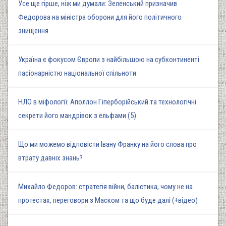
Усе ще гірше, ніж ми думали: Зеленський призначив
Федорова на міністра оборони для його політичного
знищення
Україна є фокусом Європи з найбільшою на субконтиненті
пасіонарністю національної спільноти
НЛО в міфології: Аполлон Гіперборійський та технологічні
секрети його мандрівок з ельфами (5)
Що ми можемо відповісти Івану Франку на його слова про
втрату давніх знань?
Михайло Федоров: стратегія війни, балістика, чому не на
протестах, переговори з Маском та що буде далі (+відео)