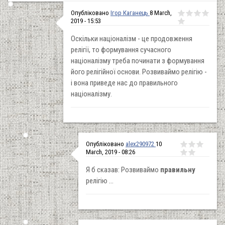
Опубліковано
Ігор Каганець
8 March,
2019 - 15:53
Оскільки націоналізм - це продовження
релігії, то формування сучасного
націоналізму треба починати з формування
його релігійної основи. Розвиваймо релігію -
і вона приведе нас до правильного
націоналізму.
Опубліковано
alex290972
10
March, 2019 - 08:26
Я б сказав: Розвиваймо
правильну
релігію ...