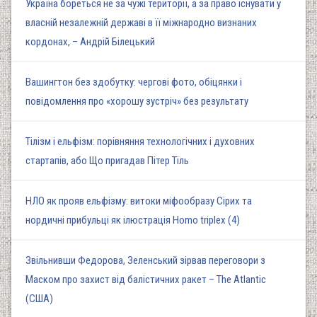
Україна бореться не за чужі території, а за право існувати у
власній незалежній державі в її міжнародно визнаних
кордонах, – Андрій Білецький
Вашингтон без здобутку: чергові фото, обіцянки і
повідомлення про «хорошу зустріч» без результату
Тілізм і ельфізм: порівняння технологічних і духовних
стартапів, або Що пригадав Пітер Тіль
НЛО як прояв ельфізму: витоки міфообразу Сірих та
нордичні прибульці як ілюстрація Homo triplex (4)
Звільнивши Федорова, Зеленський зірвав переговори з
Маском про захист від балістичних ракет – The Atlantic
(США)