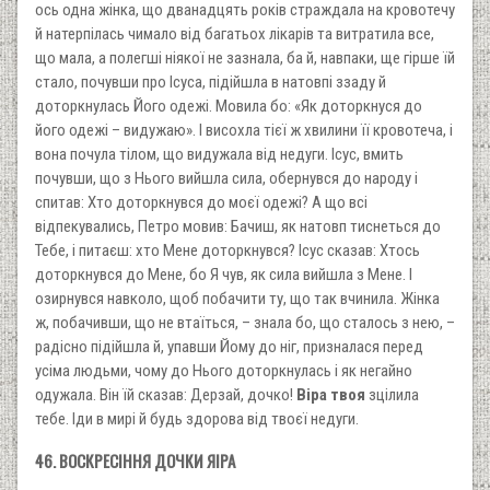
ось одна жінка, що дванадцять років страждала на кровотечу
й натерпілась чимало від багатьох лікарів та витратила все,
що мала, а полегші ніякої не зазнала, ба й, навпаки, ще гірше їй
стало, почувши про Ісуса, підійшла в натовпі ззаду й
доторкнулась Його одежі. Мовила бо: «Як доторкнуся до
його одежі – видужаю». І висохла тієї ж хвилини її кровотеча, і
вона почула тілом, що видужала від недуги. Ісус, вмить
почувши, що з Нього вийшла сила, обернувся до народу і
спитав: Хто доторкнувся до моєї одежі? А що всі
відпекувались, Петро мовив: Бачиш, як натовп тиснеться до
Тебе, і питаєш: хто Мене доторкнувся? Ісус сказав: Хтось
доторкнувся до Мене, бо Я чув, як сила вийшла з Мене. І
озирнувся навколо, щоб побачити ту, що так вчинила. Жінка
ж, побачивши, що не втаїться, – знала бо, що сталось з нею, –
радісно підійшла й, упавши Йому до ніг, призналася перед
усіма людьми, чому до Нього доторкнулась і як негайно
одужала. Він їй сказав: Дерзай, дочко!
Віра твоя
зцілила
тебе. Іди в мирі й будь здорова від твоєї недуги.
46. ВОСКРЕСІННЯ ДОЧКИ ЯІРА