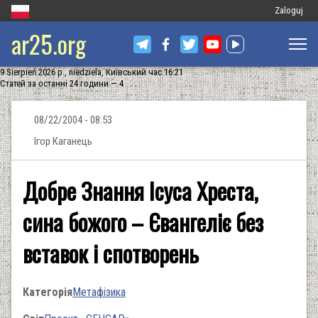
Меню
Zaloguj
ar25.org
облікового
запису
9 Sierpień 2026 р., niedziela, Київський час 16:21
користувач
Статей за останні 24 години — 4
08/22/2004 - 08:53
Ігор Каганець
Добре Знання Ісуса Хреста,
сина божого – Євангеліє без
вставок і спотворень
Категорія
Метафізика