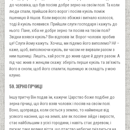
до чоловіка, що був посіяв добре зерно на своїм полі. Та коли
люди спали, прийшов його ворог і посіяв кукіль поміж
пшеницю й пішов. Коли виросло збіжжя і вигнало колосся,
тоді й кукіль появився. Прийшли слуги господаря і кажуть до
нього: Пане, хіба не добре зерно ти посіяв на твоїм полі?
Звідки взявся кукіль? Він відповів їм: Ворог-чоловік зробив
це! Слуги йому кажуть: Хочеш, ми підемо його виполемо? Ні! –
каже, щоб, виполюючи кукіль, ви часом не вирвали разом з
ним пшениці. Лишіть, хай росте до жнив одне й друге разом. А
під час жнив я женцям скажу: зберіть перше кукіль та зв’яжіть
його в снопи, щоб його спалити; пшеницю ж складіть у мою
клуню.
59. ЗЕРНО ГІРЧИЦІ
Іншу притчу Він подав їм, кажучи: Царство боже подібне до
зерна гірчиці, що його взяв чоловік і посіяв на своїм полі.
Воно, щоправда, коли сіється у землю, то найменше від
усякого насіння, що на землі; але як посіяне зійде і виросте,
стає найбільшим з усієї городини, і навіть стає деревом, і
пускає таке велике віття, що птаство небесне гніздиться на