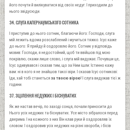
його почути й вилікуватися від своїх недуг. І приходили до
нього звідусюди.
34. СЛУГА КАПЕРНАУМСЬКОГО СОТНИКА
І приступив до нього сотник, благаючи його: Господи, слуга
мій лежить вдома розслаблений і мучиться тяжко. Ісус каже
до нього: Я прийду й оздоровлю його. Сотник у відповідь
мовив: Господи, я недостойний, щоб ти ввійшов під мою
покрівлю; скажи лише слово, і слуга мій видужає. Почувши це,
Ісус здивувався і сказав тим, що за Ним ішли: Істинно кажу
вам: ні в кого я не знайшов такої віри. І сказав Ісус сотникові:
Іди, хай тобі станеться
за твоєю вірою
! І слуга видужав тієї ж
години.
37. ЗЦІЛЕННЯ НЕДУЖИХ І БІСНУВАТИХ
Як же настав вечір, по заході сонця, почали приносити до
Нього усіх недужих та біснуватих. Усе місто зібралося перед
дверима. І на кожного з них Він клав руки й оздоровляв їх
словом. І оздоровив усіх недужих на різні хвороби, і бісів