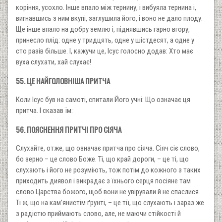
коріння, усохло. Інше впало між тернину, і вибуяла тернина і,
вигнавшись з ним вкупі, заглушила його, і воно не дало плоду.
Ще інше впало на добру землю і, піднявшись гарно вгору,
принесло плід: одне у тридцять, одне у шістдесят, а одне у
сто разів більше. І, кажучи це, Ісус голосно додав: Хто має
вуха слухати, хай слухає!
55. ЦЕ НАЙГОЛОВНІША ПРИТЧА
Коли Ісус був на самоті, спитали Його учні: Що означає ця
притча. І сказав їм:
56. ПОЯСНЕННЯ ПРИТЧІ ПРО СІЯЧА
Слухайте, отже, що означає притча про сіяча. Сіяч сіє слово,
бо зерно – це слово Боже. Ті, що край дороги, – це ті, що
слухають і його не розуміють, тож потім до кожного з таких
приходить диявол і викрадає з їхнього серця посіяне там
слово Царства божого, щоб вони не увірували й не спаслися.
Ті ж, що на кам’янистім ґрунті, – це тії, що слухають і зараз же
з радістю приймають слово, але, не маючи стійкості й