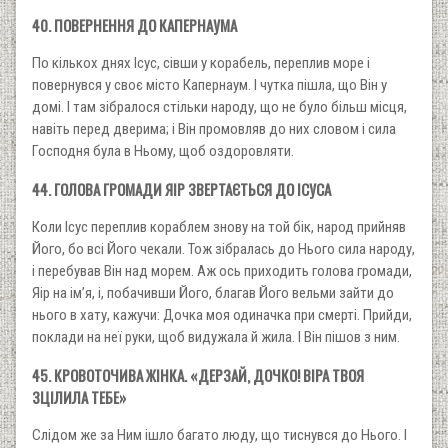
40. ПОВЕРНЕННЯ ДО КАПЕРНАУМА
По кількох днях Ісус, сівши у корабель, переплив море і
повернувся у своє місто Капернаум. І чутка пішла, що Він у
домі. І там зібралося стільки народу, що не було більш місця,
навіть перед дверима; і Він промовляв до них словом і сила
Господня була в Ньому, щоб оздоровляти.
44. ГОЛОВА ГРОМАДИ ЯІР ЗВЕРТАЄТЬСЯ ДО ІСУСА
Коли Ісус переплив кораблем знову на той бік, народ прийняв
Його, бо всі Його чекали. Тож зібралась до Нього сила народу,
і перебував Він над морем. Аж ось приходить голова громади,
Яір на ім’я, і, побачивши Його, благав Його вельми зайти до
нього в хату, кажучи: Дочка моя одиначка при смерті. Прийди,
поклади на неї руки, щоб видужала й жила. І Він пішов з ним.
45. КРОВОТОЧИВА ЖІНКА. «ДЕРЗАЙ, ДОЧКО! ВІРА ТВОЯ
ЗЦІЛИЛА ТЕБЕ»
Слідом же за Ним ішло багато люду, що тиснувся до Нього. І