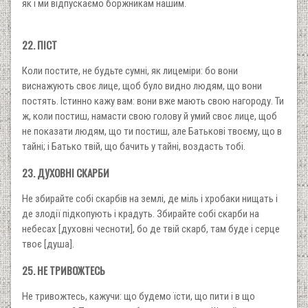
як і ми відпускаємо боржникам нашим.
22. ПІСТ
Коли постите, не будьте сумні, як лицеміри: бо вони
виснажують своє лице, щоб було видно людям, що вони
постять. Істинно кажу вам: вони вже мають свою нагороду. Ти
ж, коли постиш, намасти свою голову й умий своє лице, щоб
не показати людям, що ти постиш, але Батькові твоєму, що в
тайні; і Батько твій, що бачить у тайні, воздасть тобі.
23. ДУХОВНІ СКАРБИ
Не збирайте собі скарбів на землі, де міль і хробаки нищать і
де злодії підкопують і крадуть. Збирайте собі скарби на
небесах [духовні чесноти], бо де твій скарб, там буде і серце
твоє [душа].
25. НЕ ТРИВОЖТЕСЬ
Не тривожтесь, кажучи: що будемо їсти, що пити і в що