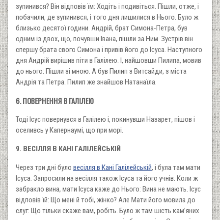
зупинився? Він відповів їм: Ходіть і подивіться. Пішли, отже, і
побачили, де зупинився, і того дня лишилися в Нього. Було ж
близько десятої години. Андрій, брат Симона-Петра, був
одним із двох, що, почувши Івана, пішли за Ним. Зустрів він
спершу брата свого Симона і привів його до Ісуса. Наступного
дня Андрій вирішив піти в Галілею. І, найшовши Пилипа, мовив
до нього: Пішли зі мною. А був Пилип з Витсайди, з міста
Андрія та Петра. Пилип же знайшов Натанаїла.
6. ПОВЕРНЕННЯ В ГАЛІЛЕЮ
Тоді Ісус повернувся в Галілею і, покинувши Назарет, пішов і
оселивсь у Капернаумі, що при морі.
9. ВЕСІЛЛЯ В КАНІ ГАЛІЛЕЙСЬКІЙ
Через три дні було
весілля в Кані Галілейській
, і була там мати
Ісуса. Запросили на весілля також Ісуса та його учнів. Коли ж
забракло вина, мати Ісуса каже до Нього: Вина не мають. Ісус
відповів їй: Що мені й тобі, жінко? Але Мати його мовила до
слуг: Що тільки скаже вам, робіть. Було ж там шість кам’яних