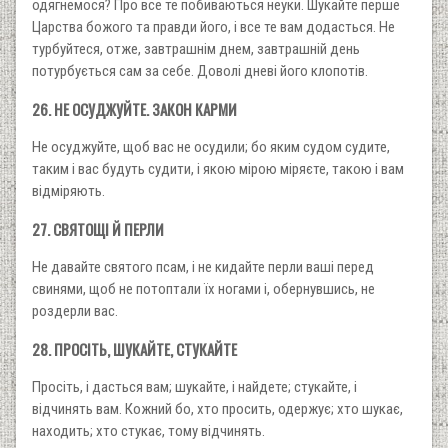
одягнемося? Про все те побиваються неуки. Шукайте перше
Царства божого та правди його, і все те вам додасться. Не
турбуйтеся, отже, завтрашнім днем, завтрашній день
потурбується сам за себе. Доволі дневі його клопотів.
26. НЕ ОСУДЖУЙТЕ. ЗАКОН КАРМИ
Не осуджуйте, щоб вас не осудили; бо яким судом судите,
таким і вас будуть судити, і якою мірою міряєте, такою і вам
відміряють.
27. СВЯТОЩІ Й ПЕРЛИ
Не давайте святого псам, і не кидайте перли ваші перед
свинями, щоб не потоптали їх ногами і, обернувшись, не
роздерли вас.
28. ПРОСІТЬ, ШУКАЙТЕ, СТУКАЙТЕ
Просіть, і дасться вам; шукайте, і найдете; стукайте, і
відчинять вам. Кожний бо, хто просить, одержує; хто шукає,
находить; хто стукає, тому відчинять.