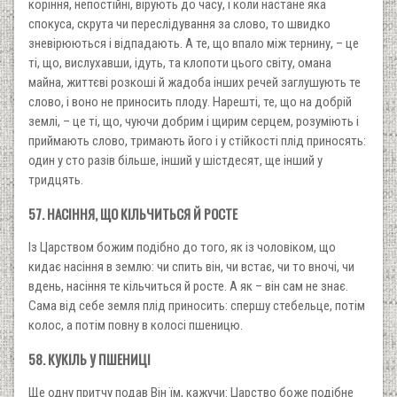
коріння, непостійні, вірують до часу, і коли настане яка
спокуса, скрута чи переслідування за слово, то швидко
зневірюються і відпадають. А те, що впало між тернину, – це
ті, що, вислухавши, ідуть, та клопоти цього світу, омана
майна, життєві розкоші й жадоба інших речей заглушують те
слово, і воно не приносить плоду. Нарешті, те, що на добрій
землі, – це ті, що, чуючи добрим і щирим серцем, розуміють і
приймають слово, тримають його і у стійкості плід приносять:
один у сто разів більше, інший у шістдесят, ще інший у
тридцять.
57. НАСІННЯ, ЩО КІЛЬЧИТЬСЯ Й РОСТЕ
Із Царством божим подібно до того, як із чоловіком, що
кидає насіння в землю: чи спить він, чи встає, чи то вночі, чи
вдень, насіння те кільчиться й росте. А як – він сам не знає.
Сама від себе земля плід приносить: спершу стебельце, потім
колос, а потім повну в колосі пшеницю.
58. КУКІЛЬ У ПШЕНИЦІ
Ще одну притчу подав Він їм, кажучи: Царство боже подібне