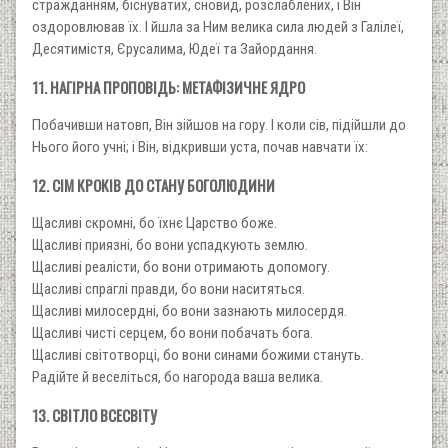
стражданням, біснуватих, сновид, розслаблених, і Він
оздоровлював їх. І йшла за Ним велика сила людей з Галілеї,
Десятимістя, Єрусалима, Юдеї та Зайордання.
11. НАГІРНА ПРОПОВІДЬ: МЕТАФІЗИЧНЕ ЯДРО
Побачивши натовп, Він зійшов на гору. І коли сів, підійшли до
Нього його учні; і Він, відкривши уста, почав навчати їх:
12. СІМ КРОКІВ ДО СТАНУ БОГОЛЮДИНИ
Щасливі скромні, бо їхнє Царство боже.
Щасливі приязні, бо вони успадкують землю.
Щасливі реалісти, бо вони отримають допомогу.
Щасливі спраглі правди, бо вони наситяться.
Щасливі милосердні, бо вони зазнають милосердя.
Щасливі чисті серцем, бо вони побачать бога.
Щасливі світотворці, бо вони синами божими стануть.
Радійте й веселіться, бо нагорода ваша велика.
13. СВІТЛО ВСЕСВІТУ