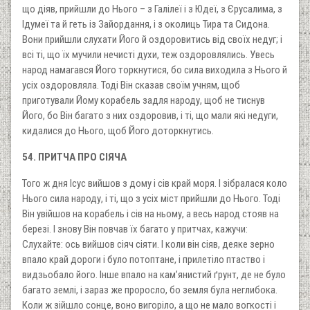
що діяв, прийшли до Нього – з Галілеї і з Юдеї, з Єрусалима, з
Ідумеї та й геть із Зайордання, і з околиць Тира та Сидона.
Вони прийшли слухати Його й оздоровитись від своїх недуг; і
всі ті, що їх мучили нечисті духи, теж оздоровлялись. Увесь
народ намагався Його торкнутися, бо сила виходила з Нього й
усіх оздоровляла. Тоді Він сказав своїм учням, щоб
приготували Йому корабель задля народу, щоб не тиснув
Його, бо Він багато з них оздоровив, і ті, що мали які недуги,
кидалися до Нього, щоб Його доторкнутись.
54. ПРИТЧА ПРО СІЯЧА
Того ж дня Ісус вийшов з дому і сів край моря. І зібралася коло
Нього сила народу, і ті, що з усіх міст прийшли до Нього. Тоді
Він увійшов на корабель і сів на ньому, а весь народ стояв на
березі. І знову Він повчав їх багато у притчах, кажучи:
Слухайте: ось вийшов сіяч сіяти. І коли він сіяв, деяке зерно
впало край дороги і було потоптане, і прилетіло птаство і
видзьобало його. Інше впало на кам’янистий ґрунт, де не було
багато землі, і зараз же проросло, бо земля була неглибока.
Коли ж зійшло сонце, воно вигоріло, а що не мало вогкості і