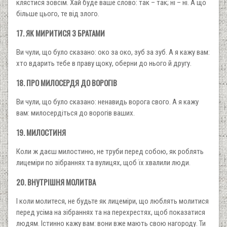
клястися зовсім. Хай буде ваше слово: так – так; ні – ні. А що
більше цього, те від злого.
17. ЯК МИРИТИСЯ З БРАТАМИ
Ви чули, що було сказано: око за око, зуб за зуб. А я кажу вам:
хто вдарить тебе в праву щоку, оберни до нього й другу.
18. ПРО МИЛОСЕРДЯ ДО ВОРОГІВ
Ви чули, що було сказано: ненавидь ворога свого. А я кажу
вам: милосердіться до ворогів ваших.
19. МИЛОСТИНЯ
Коли ж даєш милостиню, не труби перед собою, як роблять
лицеміри по зібраннях та вулицях, щоб їх хвалили люди.
20. ВНУТРІШНЯ МОЛИТВА
І коли молитеся, не будьте як лицеміри, що люблять молитися
перед усіма на зібраннях та на перехрестях, щоб показатися
людям. Істинно кажу вам: вони вже мають свою нагороду. Ти