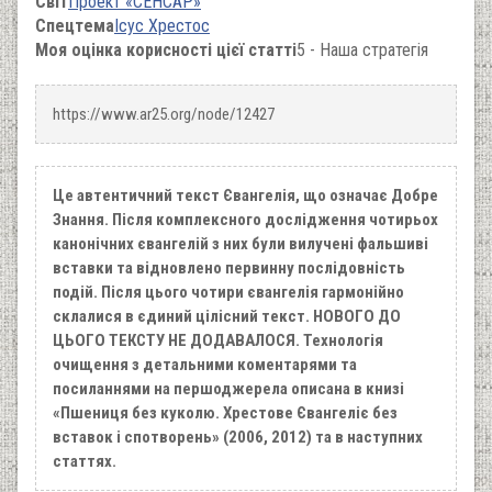
Світ
Проект «СЕНСАР»
Спецтема
Ісус Хрестос
Моя оцінка корисності цієї статті
5 - Наша стратегія
https://www.ar25.org/node/12427
Це автентичний текст Євангелія, що означає Добре
Знання. Після комплексного дослідження чотирьох
канонічних євангелій з них були вилучені фальшиві
вставки та відновлено первинну послідовність
подій. Після цього чотири євангелія гармонійно
склалися в єдиний цілісний текст. НОВОГО ДО
ЦЬОГО ТЕКСТУ НЕ ДОДАВАЛОСЯ. Технологія
очищення з детальними коментарями та
посиланнями на першоджерела описана в книзі
«Пшениця без куколю. Хрестове Євангеліє без
вставок і спотворень» (2006, 2012) та в наступних
статтях.