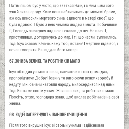
Потім пішов Ісус у місто, що зветься Наїн, і з Ним ішли його
учні й сила народу. Коли вони наблизились до міської брами,
аж ось виносили мертвого сина, єдиного в матері своєї, що
була вдовою. І було з нею чимало людей з міста. Побачивши
її, Господь зглянувся над нею і сказав до неї: Не плач. І,
приступивши, доторкнувсь до мар, і ті, що несли, зупинились.
Тоді Ісус сказав: Юначе, кажу тобі, встань! І мертвий підвівся, і
почав говорити. Він віддав його матері.
67. ЖНИВА ВЕЛИКІ, ТА РОБІТНИКІВ МАЛО
Ісус обходив усі міста і села, навчаючи в їхніх громадах,
проповідуючи Добру Новину та вигоюючи всяку хворобу й
недугу. Він, бачачи натовпи народу, милосердився над ними.
Тоді Він каже своїм учням: Жнива великі, та робітників мало.
Просіть, отже, господаря жнив, щоб вислав робітників на свої
жнива.
68. ЮДЕЇ ЗАПЕРЕЧУЮТЬ ІВАНОВЕ ОЧИЩЕННЯ
Після того вирушив Ісус зі своїми учнями і здійснював