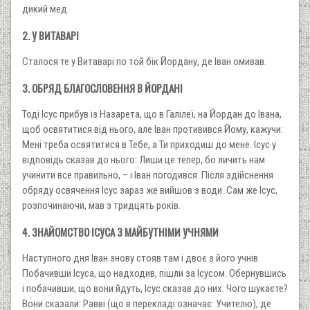
дикий мед.
2. У ВИТАВАРІ
Сталося те у Витаварі по той бік Йордану, де Іван омивав.
3. ОБРЯД БЛАГОСЛОВЕННЯ В ЙОРДАНІ
Тоді Ісус прибув із Назарета, що в Галілеї, на Йордан до Івана,
щоб освятитися від нього, але Іван противився Йому, кажучи:
Мені треба освятитися в Тебе, а Ти приходиш до мене. Ісус у
відповідь сказав до нього: Лиши це тепер, бо личить нам
учинити все правильно, – і Іван погодився. Після здійснення
обряду освячення Ісус зараз же вийшов з води. Сам же Ісус,
розпочинаючи, мав з тридцять років.
4. ЗНАЙОМСТВО ІСУСА З МАЙБУТНІМИ УЧНЯМИ
Наступного дня Іван знову стояв там і двоє з його учнів.
Побачивши Ісуса, що надходив, пішли за Ісусом. Обернувшись
і побачивши, що вони йдуть, Ісус сказав до них: Чого шукаєте?
Вони сказали: Равві (що в перекладі означає: Учителю), де