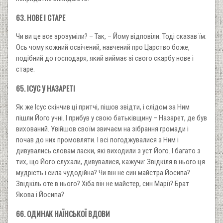
63. НОВЕ І СТАРЕ
Чи ви це все зрозуміли? – Так, – Йому відповіли. Тоді сказав їм:
Ось чому кожний освічений, навчений про Царство боже,
подібний до господаря, який виймає зі свого скарбу нове і
старе.
65. ІСУС У НАЗАРЕТІ
Як же Ісус скінчив ці притчі, пішов звідти, і слідом за Ним
пішли Його учні. І прибув у свою батьківщину – Назарет, де був
вихований. Увійшов своїм звичаєм на зібрання громади і
почав до них промовляти. І всі погоджувалися з Ним і
дивувались словам ласки, які виходили з уст Його. І багато з
тих, що Його слухали, дивувалися, кажучи: Звідкіля в нього ця
мудрість і сила чудодійна? Чи він не син майстра Йосипа?
Звідкіль оте в нього? Хіба він не майстер, син Марії? Брат
Якова і Йосипа?
66. ОДИНАК НАЇНСЬКОЇ ВДОВИ