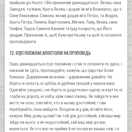
прийшли до Нього. І Він призначив дванадцятьох: Якова, сина
Заведея, та Івана, брата Якова, і додав їм ім’я Воанергес, що є
Сини блискавки; Симона, якому додав ім’я Петро, та Андрія,
брата Петра; Пилипа, Вартоломея, Матвія, Тому, Якова, сина
Галфея, Тадея, Симона Кананія та Іуду Іскаріота, що Його
зрадив. Призначив їх, щоб були при Ньому та щоб їх посилати
проповідувати.
72. ІСУС ПОСИЛАЄ АПОСТОЛІВ НА ПРОПОВІДЬ
Оцих дванадцятьох Ісус покликав і став їх посилати по двоє, і
наказав їм: Ідіть, проповідуйте, кажучи, що Царство боже
близько. Даруванням ви взяли – даруванням давайте. Не
беріть ні золота, ні срібла, ні дрібних грошей у череси ваші.
Одягайте сандалії, і не беріть ні додаткової одежі, ні взуття, ні
торби на дорогу, ні хліба, крім самої палиці. Як зайдете в яке
місто чи село, спитайте, хто в ньому достойний, і там
перебувайте, поки вийдете. Входячи ж у дім, вітайте його,
кажучи: Мир дому цьому! І як той дім достойний, хай ваш мир
зійде на нього; а як недостойний, хай ваш мир до вас
вернеться. Як хто вас не прийме й не послухає ваших слів, то