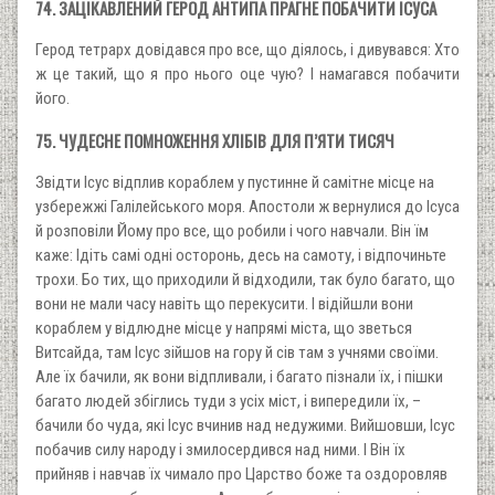
74. ЗАЦІКАВЛЕНИЙ ГЕРОД АНТИПА ПРАГНЕ ПОБАЧИТИ ІСУСА
Герод тетрарх довідався про все, що діялось, і дивувався: Хто
ж це такий, що я про нього оце чую? І намагався побачити
його.
75. ЧУДЕСНЕ ПОМНОЖЕННЯ ХЛІБІВ ДЛЯ П’ЯТИ ТИСЯЧ
Звідти Ісус відплив кораблем у пустинне й самітне місце на
узбережжі Галілейського моря. Апостоли ж вернулися до Ісуса
й розповіли Йому про все, що робили і чого навчали. Він їм
каже: Ідіть самі одні осторонь, десь на самоту, і відпочиньте
трохи. Бо тих, що приходили й відходили, так було багато, що
вони не мали часу навіть що перекусити. І відійшли вони
кораблем у відлюдне місце у напрямі міста, що зветься
Витсайда, там Ісус зійшов на гору й сів там з учнями своїми.
Але їх бачили, як вони відпливали, і багато пізнали їх, і пішки
багато людей збіглись туди з усіх міст, і випередили їх, –
бачили бо чуда, які Ісус вчинив над недужими. Вийшовши, Ісус
побачив силу народу і змилосердився над ними. І Він їх
прийняв і навчав їх чимало про Царство боже та оздоровляв