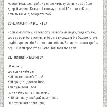
ж, коли молишся, увійди у свою кімнату, зачини за собою
двері й молись Батькові твоєму в тайні, і Батько твій, що
бачить таємне, воздасть тобі.
20-1. ЛАКОНІЧНА МОЛИТВА
Коли ж молитесь, не говоріть зайвого, як неуки; гадають бо,
що за своїм багатослів’ям будуть вислухані. Не будьте, отже,
подібні до них, бо Батько ваш небесний знає, чого вам треба,
перш ніж ви просите в Нього. Тож моліться так:
21. ГОСПОДНЯ МОЛИТВА
Отче наш,
що єси на небесах!
Хай святиться ім’я Твоє!
Хай прийде царство Твоє;
Хай буде воля Твоя
як на небесах, так і на землі.
Хліб наш насущний дай нам днесь,
І відпусти нам борги наші,