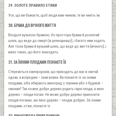
29. ЗОЛОТЕ ПРАВИЛО ЕТИКИ
Усе, що ви бажаєте, щоб люди вам чинили, те ви чиніть їм.
30. БРАМА ДО ВІЧНОГО ЖИТТЯ
Входьте вузькою брамою, бо простора брама й розлогий
шлях, що веде до смерті [в реінкарнації], і багато ним ходять.
Але тісна брама й вузький шлях, що веде до життя [вічного], і
мало таких, що його знаходять.
31. ЗА ЇХНІМИ ПЛОДАМИ ПІЗНАЄТЕ ЇХ
Стережіться лжепророків, що приходять до вас в овечій
одежі, а всередині – хижі вовки. Ви пізнаєте їх за їхніми
плодами; хіба збирають виноград з тернини або з будяків –
смокви? Так кожне добре дерево родить гарні плоди, а лихе
дерево – плоди погані. Не може добре дерево приносити
плодів поганих, ані лихе дерево – плодів добрих. За їхніми
плодами, отже, пізнаєте їх.
32. ВИНАГОРОДА ПРАВЕДНИКАМ