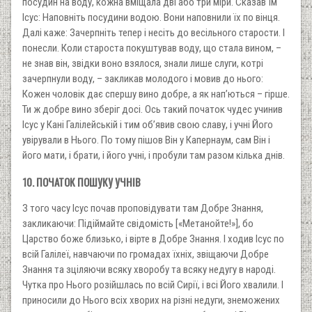
посудин на воду, кожна вміщала дві або три міри. Сказав їм
Ісус: Наповніть посудини водою. Вони наповнили їх по вінця.
Далі каже: Зачерпніть тепер і несіть до весільного старости. І
понесли. Коли староста покуштував воду, що стала вином, –
не знав він, звідки воно взялося, знали лише слуги, котрі
зачерпнули воду, – закликав молодого і мовив до нього:
Кожен чоловік дає спершу вино добре, а як нап’ються – гірше.
Ти ж добре вино зберіг досі. Ось такий початок чудес учинив
Ісус у Кані Галілейській і тим об’явив свою славу, і учні Його
увірували в Нього. По тому пішов Він у Капернаум, сам Він і
його мати, і брати, і його учні, і пробули там разом кілька днів.
10. ПОЧАТОК ПОШУКУ УЧНІВ
З того часу Ісус почав проповідувати там Добре Знання,
закликаючи: Підіймайте свідомість [«Метанойте!»], бо
Царство боже близько, і вірте в Добре Знання. І ходив Ісус по
всій Галілеї, навчаючи по громадах їхніх, звіщаючи Добре
Знання та зціляючи всяку хворобу та всяку недугу в народі.
Чутка про Нього розійшлась по всій Сирії, і всі Його хвалили. І
приносили до Нього всіх хворих на різні недуги, знеможених