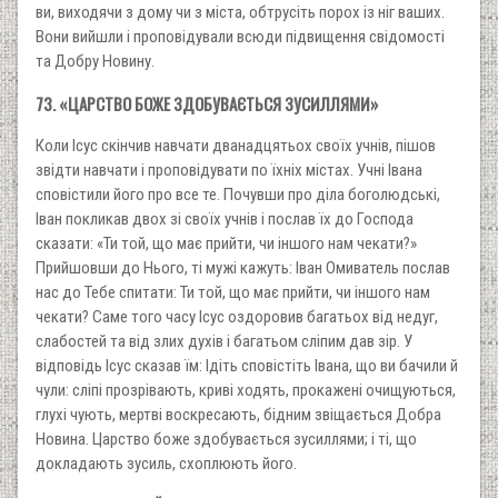
ви, виходячи з дому чи з міста, обтрусіть порох із ніг ваших.
Вони вийшли і проповідували всюди підвищення свідомості
та Добру Новину.
73. «ЦАРСТВО БОЖЕ ЗДОБУВАЄТЬСЯ ЗУСИЛЛЯМИ»
Коли Ісус скінчив навчати дванадцятьох своїх учнів, пішов
звідти навчати і проповідувати по їхніх містах. Учні Івана
сповістили його про все те. Почувши про діла боголюдські,
Іван покликав двох зі своїх учнів і послав їх до Господа
сказати: «Ти той, що має прийти, чи іншого нам чекати?»
Прийшовши до Нього, ті мужі кажуть: Іван Омиватель послав
нас до Тебе спитати: Ти той, що має прийти, чи іншого нам
чекати? Саме того часу Ісус оздоровив багатьох від недуг,
слабостей та від злих духів і багатьом сліпим дав зір. У
відповідь Ісус сказав їм: Ідіть сповістіть Івана, що ви бачили й
чули: сліпі прозрівають, криві ходять, прокажені очищуються,
глухі чують, мертві воскресають, бідним звіщається Добра
Новина. Царство боже здобувається зусиллями; і ті, що
докладають зусиль, схоплюють його.