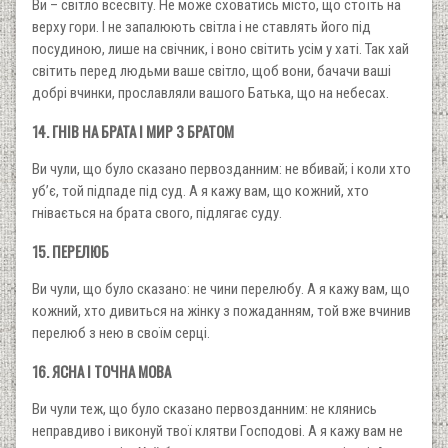
Ви – світло всесвіту. Не може сховатись місто, що стоїть на
верху гори. І не запалюють світла і не ставлять його під
посудиною, лише на свічник, і воно світить усім у хаті. Так хай
світить перед людьми ваше світло, щоб вони, бачачи ваші
добрі вчинки, прославляли вашого Батька, що на небесах.
14. ГНІВ НА БРАТА І МИР З БРАТОМ
Ви чули, що було сказано первозданним: не вбивай; і коли хто
уб’є, той підпаде під суд. А я кажу вам, що кожний, хто
гнівається на брата свого, підлягає суду.
15. ПЕРЕЛЮБ
Ви чули, що було сказано: не чини перелюбу. А я кажу вам, що
кожний, хто дивиться на жінку з пожаданням, той вже вчинив
перелюб з нею в своїм серці.
16. ЯСНА І ТОЧНА МОВА
Ви чули теж, що було сказано первозданним: не клянись
неправдиво і виконуй твої клятви Господові. А я кажу вам не