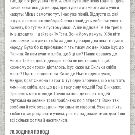
тих, що потребували того. А коли була вже пізня година і день
почав хилитись до вечора, приступили до Нього його учні й
кажуть: Місце самотнє тут, і час уже пізній. Відпусти їх, хай
підуть в околишні слободи й села і знайдуть собі притулок та
поживу, бо тут ми в пустому місці. А Він відповів їм: Не треба
їм відходити – дайте ви їм їсти. Вони Йому кажуть: Хіба піти
нам самим та купити хліба за двісті денарів для всього цього
народу. Було бо їх приблизно п’ять тисяч людей. Каже Ісус до
Пилипа: Як нам купити хліба, щоб ці їли? Пилип озвався до
Нього: Та й за двісті денарів хліба не вистачило б, щоб
кожному хоч трохи дісталось. Ісус каже їм: Скільки хлібів
маєте? Підіть і подивіться. Каже до Нього один з учнів,
Андрій, брат Симона Петра: Є тут один хлопчина, що має п’ять
ячмінних хлібів; але що це на таку силу людей! Тоді Він каже:
Принесіть мені їх сюди. І велів їм посадити всіх людей
гуртками на зеленій траві приблизно по п’ятдесят. Вони так
зробили й усіх розсадили гуртками по півсотні. Узяв він п’ять
хлібів і став роздавати учням, учні ж роздавали те людям. І їли
всі скільки хотіли й наситилися.
76. ХОДІННЯ ПО ВОДІ