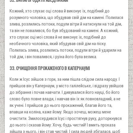
Кожний, хто слухає оці слова й виконує їх, подібний до
розумного чоловіка, що збудував свій дім на камені. Полилася
злива, розлились потоки, подули вітри й натиснули на той дім,
та він не повалився, бо був збудований на камені. А кожний,
хто слухає оці мої слова й не виконує їх, подібний до
необачного чоловіка, який збудував свій дім на піску.
Полилась злива, розлились потоки, подули вітри й ударили на
той дім, і він повалився, і руїна його була велика.
33. ОЧИЩЕННЯ ПРОКАЖЕНОГО В КАПЕРНАУМІ
Коли ж Ісус зійшов з гори, за ним пішла слідом сила народу. І
прийшов він у Капернаум, у місто галілейське, і відразу увійшов
до зібрання і почав навчати. І дивувалися його науці, бо його
слово було повне влади, і навчав він їх як повновладний, а не
як учені. І прийшов до нього прокажений, благав його та,
впавши на коліна, каже йому: Якщо хочеш, можеш мене
очистити. Змилосердився Ісус і простягнув руку, доторкнувся
до нього і сказав йому: Хочу, будь чистий! І вмить проказа
зійшла з нього, і він став чистий. І сила людей збігалася, щоб