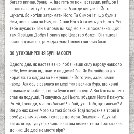
багато вигнав. Уранці ж, іще геть за ночі, вставши, вийшов і
пішов на самоту й там молився. А люди кинулись Його
шукати, бо хотіли затримати Його. Та Симон і ті, що були з
Ним, поспішили за Ним, знайшли Його й кажуть до Нього: Усі
Тебе шукають. Він відповів їм: Ходімо в інші поселення, щоб і
там Я звіщав Добру Новину про Царство боже. І Він пішов і
проповідував по громадах усієї Галілеї і виганяв бісів.
38. УТИХОМИРЕННЯ БУРІ НА ОЗЕРІ
Одного дня, як настав вечір, побачивши силу народу навколо
себе, Ісус велів відплисти на другий бік. Як Він увійшов до
корабля, то слідом за Ним увійшли Його учні, залишивши
народ. Аж ось зірвалася на морі така велика буря, що хвилі
заливали корабель, і вони були в небезпеці. А Він був на кормі і
спав на подушці. Ті кинулись до Нього, збудили Його й кажуть:
Рятуй, Господи, ми погибаємо! Чи байдуже Тобі, що гинемо? А
Він до них каже: Чого ви такі боязкі? Тоді погрозив вітрові й
розбурханим хвилям, і сказав до моря: Замовкни! Ущухни! І
затих вітер, і ущухли хвилі, і настала велика тиша. Тоді сказав
до них: Ще досі не маєте віри?