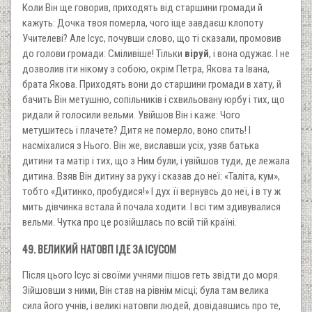
Коли Він ще говорив, приходять від старшини громади й
кажуть: Дочка твоя померла, чого іще завдаєш клопоту
Учителеві? Але Ісус, почувши слово, що ті сказали, промовив
до голови громади: Сміливіше! Тільки
віруй
, і вона одужає. І не
дозволив іти нікому з собою, окрім Петра, Якова та Івана,
брата Якова. Приходять вони до старшини громади в хату, й
бачить Він метушню, сопільників і схвильовану юрбу і тих, що
ридали й голосили вельми. Увійшов Він і каже: Чого
метушитесь і плачете? Дитя не померло, воно спить! І
насміхалися з Нього. Він же, виславши усіх, узяв батька
дитини та матір і тих, що з Ним були, і увійшов туди, де лежала
дитина. Взяв Він дитину за руку і сказав до неї: «Таліта, кум»,
тобто «Дитинко, пробудися!» І дух її вернувсь до неї, і в ту ж
мить дівчинка встала й почала ходити. І всі тим здивувалися
вельми. Чутка про це розійшлась по всій тій країні.
49. ВЕЛИКИЙ НАТОВП ІДЕ ЗА ІСУСОМ
Після цього Ісус зі своїми учнями пішов геть звідти до моря.
Зійшовши з ними, Він став на рівнім місці; була там велика
сила його учнів, і великі натовпи людей, довідавшись про те,