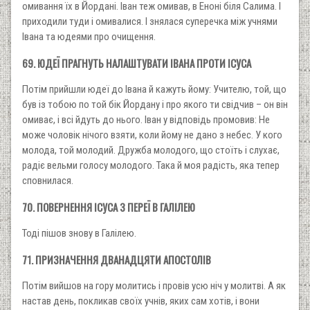
омивання їх в Йордані. Іван теж омивав, в Еноні біля Салима. І
приходили туди і омивалися. І знялася суперечка між учнями
Івана та юдеями про очищення.
69. ЮДЕЇ ПРАГНУТЬ НАЛАШТУВАТИ ІВАНА ПРОТИ ІСУСА
Потім прийшли юдеї до Івана й кажуть йому: Учителю, той, що
був із тобою по той бік Йордану і про якого ти свідчив – он він
омиває, і всі йдуть до нього. Іван у відповідь промовив: Не
може чоловік нічого взяти, коли йому не дано з небес. У кого
молода, той молодий. Дружба молодого, що стоїть і слухає,
радіє вельми голосу молодого. Така й моя радість, яка тепер
сповнилася.
70. ПОВЕРНЕННЯ ІСУСА З ПЕРЕЇ В ГАЛІЛЕЮ
Тоді пішов знову в Галілею.
71. ПРИЗНАЧЕННЯ ДВАНАДЦЯТИ АПОСТОЛІВ
Потім вийшов на гору молитись і провів усю ніч у молитві. А як
настав день, покликав своїх учнів, яких сам хотів, і вони