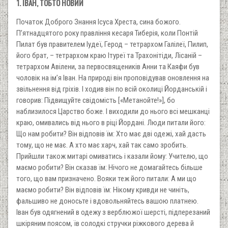
1. ІВАН, ТОБТО НОВИЙ
Початок Доброго Знання Ісуса Хреста, сина божого.
П’ятнадцятого року правління кесаря Тиберія, коли Понтій
Пилат був правителем Іудеї, Герод – тетрархом Галілеї, Пилип,
його брат, – тетрархом краю Ітуреї та Трахонітіди, Лісаній –
тетрархом Авілени, за первосвящеників Анни та Каяфи був
чоловік на ім’я Іван. На природі він проповідував оновлення на
звільнення від гріхів. І ходив він по всій околиці Йорданській і
говорив: Підвищуйте свідомість [«Метанойте!»], бо
наблизилося Царство боже. І виходили до нього всі мешканці
краю, омивались від нього в ріці Йордані. Люди питали його:
Що нам робити? Він відповів їм: Хто має дві одежі, хай дасть
тому, що не має. А хто має харч, хай так само зробить.
Прийшли також митарі омиватись і казали йому: Учителю, що
маємо робити? Він сказав їм: Нічого не домагайтесь більше
того, що вам призначено. Вояки теж його питали: А ми що
маємо робити? Він відповів їм: Нікому кривди не чиніть,
фальшиво не доносьте і вдовольняйтесь вашою платнею.
Іван був одягнений в одежу з верблюжої шерсті, підперезаний
шкіряним поясом, їв солодкі стручки ріжкового дерева й