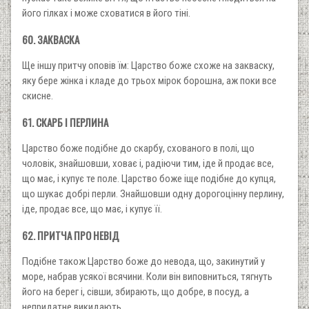
його гілках і може сховатися в його тіні.
60. ЗАКВАСКА
Ще іншу притчу оповів їм: Царство боже схоже на закваску,
яку бере жінка і кладе до трьох мірок борошна, аж поки все
скисне.
61. СКАРБ І ПЕРЛИНА
Царство боже подібне до скарбу, схованого в полі, що
чоловік, знайшовши, ховає і, радіючи тим, іде й продає все,
що має, і купує те поле. Царство боже іще подібне до купця,
що шукає добрі перли. Знайшовши одну дорогоцінну перлину,
іде, продає все, що має, і купує її.
62. ПРИТЧА ПРО НЕВІД
Подібне також Царство боже до невода, що, закинутий у
море, набрав усякої всячини. Коли він виповниться, тягнуть
його на берег і, сівши, збирають, що добре, в посуд, а
непридатне викидають.