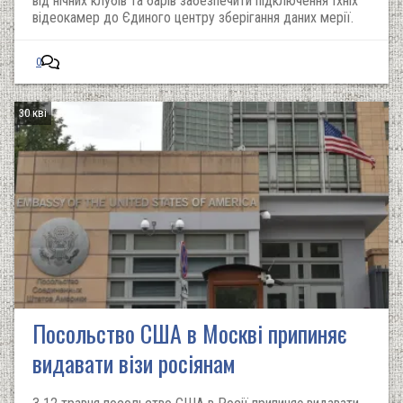
від нічних клубів та барів забезпечити підключення їхніх
відеокамер до Єдиного центру зберігання даних мерії.
0
30 кві
Посольство США в Москві припиняє
видавати візи росіянам