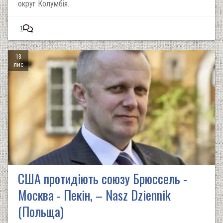
округ Колумбія.
1
13
лис
США протидіють союзу Брюссель -
Москва - Пекін, – Nasz Dziennik
(Польща)