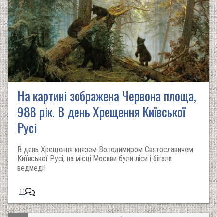
На картині зображена Червона площа,
988 рік. В день Хрещення Київської
Русі
В день Хрещення князем Володимиром Святославичем
Київської Русі, на місці Москви були ліси і бігали
ведмеді!
11