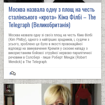
Москва назвала одну з площ на честь
сталінського «крота» Кіма Філбі – The
Telegraph (Великобританія)
Москва назвала одну зі своїх площ на честь Кіма Філбі
(Kim Philby), одного з найгірших зрадників, і, судячи з
усього, зроблено це було в якості провокаційної
відповіді на звинувачення Кремля у скоєнні нападу з
використанням бойової отруйної нервово-паралітичної
речовини в Солсбері - пише Роберт Мендік (Robert
Mendick) в The Telegraph.
4
27
сер