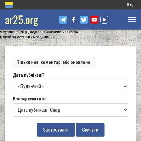
Меню
Вхід
ar25.org
обліков
запису
9 серпня 2026 р., неділя, Київський час 09:54
користу
Статей за останні 24 години — 2
Тільки нові коментарі або оновлено
Дата публікації
Впорядкувати за