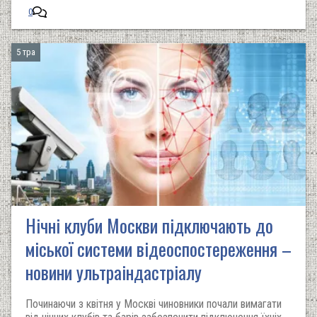
0
5 тра
Нічні клуби Москви підключають до
міської системи відеоспостереження –
новини ультраіндастріалу
Починаючи з квітня у Москві чиновники почали вимагати