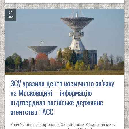
22
чер
ЗСУ уразили центр космічного зв'язку
на Московщині – інформацію
підтвердило російське державне
агентство ТАСС
У ніч 22 червня підрозділи Сил оборони України завдали