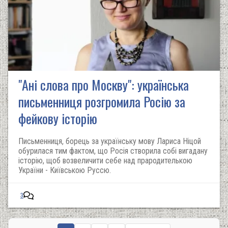
"Ані слова про Москву": українська
письменниця розгромила Росію за
фейкову історію
Письменниця, борець за українську мову Лариса Ніцой
обурилася тим фактом, що Росія створила собі вигадану
історію, щоб возвеличити себе над прародителькою
України - Київською Руссю.
3