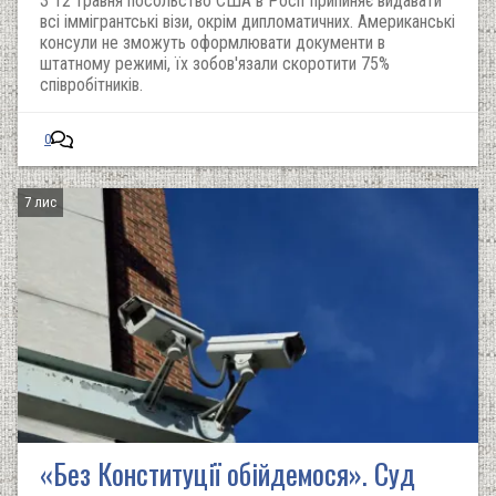
З 12 травня посольство США в Росії припиняє видавати
всі іммігрантські візи, окрім дипломатичних. Американські
консули не зможуть оформлювати документи в
штатному режимі, їх зобов'язали скоротити 75%
співробітників.
0
7 лис
«Без Конституції обійдемося». Суд