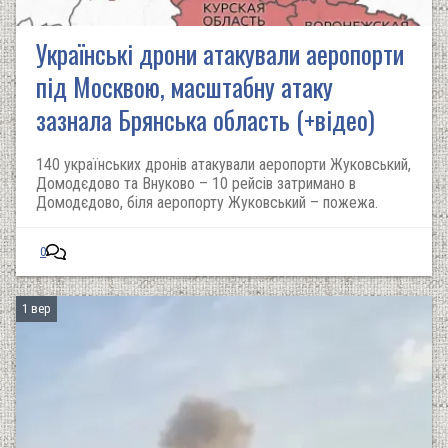
Українські дрони атакували аеропорти
під Москвою, масштабну атаку
зазнала Брянська область (+відео)
140 українських дронів атакували аеропорти Жуковський,
Домодєдово та Внуково – 10 рейсів затримано в
Домодєдово, біля аеропорту Жуковський – пожежа.
0
1 вер