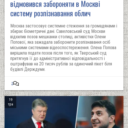
відмовився забороняти в Москві
систему розпізнавання облич
Москва застосовує системне стеження за громадянами і
збирає біометричні дані. Савеловський суд Москви
відхилив позов мешканки столиці, активістки Олени
Попової, яка зажадала заборонити розпізнавання осіб
міськими системами відеоспостереження. Олена Попова
вирішила подати позов після того, як Тверський суд
притягнув її до адміністративної відповідальності і
оштрафував на 20 тисяч рублів за одиночний пікет біля
будівлі Держдуми.
2
19
тра