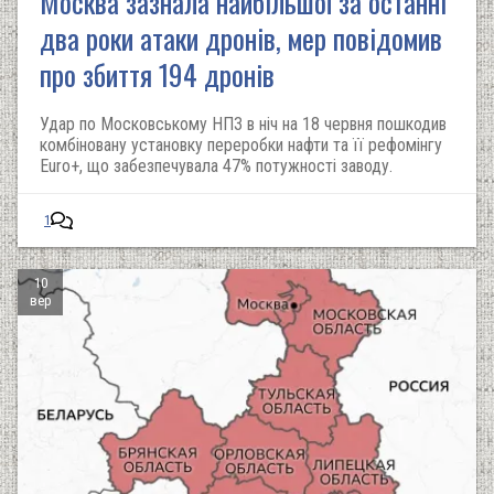
Москва зазнала найбільшої за останні
два роки атаки дронів, мер повідомив
про збиття 194 дронів
Удар по Московському НПЗ в ніч на 18 червня пошкодив
комбіновану установку переробки нафти та її рефомінгу
Euro+, що забезпечувала 47% потужності заводу.
1
10
вер