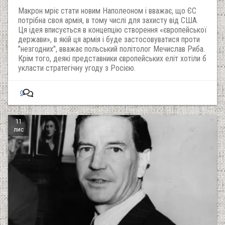
Макрон мріє стати новим Наполеоном і вважає, що ЄС
потрібна своя армія, в тому числі для захисту від США.
Ця ідея вписується в концепцію створення «європейської
держави», в якій ця армія і буде застосовуватися проти
"незгодних", вважає польський політолог Мечислав Риба.
Крім того, деякі представники європейських еліт хотіли б
укласти стратегічну угоду з Росією.
0
11
лис