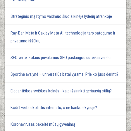
Strateginio mąstymo vaidmuo šiuolaikinėje lyderių atrankoje
Ray-Ban Meta ir Oakley Meta AI: technologija tarp patogumo ir
privatumo iššūkių
SEO vertė: kokius privalumus SEO paslaugos suteikia verslui
Sportinė avalynė – universalūs batai vyrams. Prie ko juos derinti?
Elegantiškos vyriškos kelnės - kaip išsirinkti geriausią stilių?
Kodėl verta skolintis internetu, o ne banko skyriuje?
Koronavirusas pakeitė mūsų gyvenimą