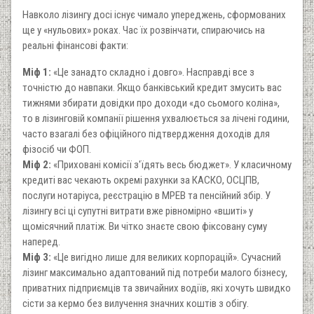
Навколо лізингу досі існує чимало упереджень, сформованих
ще у «нульових» роках. Час їх розвінчати, спираючись на
реальні фінансові факти:
Міф 1:
«Це занадто складно і довго». Насправді все з
точністю до навпаки. Якщо банківський кредит змусить вас
тижнями збирати довідки про доходи «до сьомого коліна»,
то в лізинговій компанії рішення ухвалюється за лічені години,
часто взагалі без офіційного підтвердження доходів для
фізосіб чи ФОП.
Міф 2:
«Приховані комісії з'їдять весь бюджет». У класичному
кредиті вас чекають окремі рахунки за КАСКО, ОСЦПВ,
послуги нотаріуса, реєстрацію в МРЕВ та пенсійний збір. У
лізингу всі ці супутні витрати вже рівномірно «вшиті» у
щомісячний платіж. Ви чітко знаєте свою фіксовану суму
наперед.
Міф 3:
«Це вигідно лише для великих корпорацій». Сучасний
лізинг максимально адаптований під потреби малого бізнесу,
приватних підприємців та звичайних водіїв, які хочуть швидко
сісти за кермо без вилучення значних коштів з обігу.