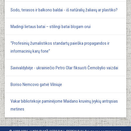
Sodo, terasos ir balkono baldai - iš natūralių žaliavų ar plastiko?
Madingi lietaus batai – stilingi batai blogam orui
“Profesinių žurnalistikos standartų paieška propagandos ir
informacinių karų fone“
Savivaldybėje - ukrainiečio Petro Olar fiksuoti Černobylio vaizdai
Boriso Nemcovo gatvė Vilniuje
Vakar bibliotekoje paminėjome Maidano kruvinų įvykių antrąsias
metines