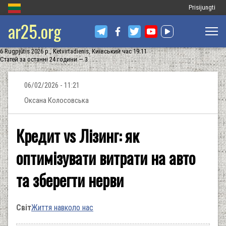
Меню
Prisijungti
ar25.org
облікового
запису
6 Rugpjūtis 2026 р., Ketvirtadienis, Київський час 19:11
користувача
Статей за останні 24 години — 3
06/02/2026 - 11:21
Оксана Колосовська
Кредит vs Лізинг: як
оптимізувати витрати на авто
та зберегти нерви
Світ
Життя навколо нас