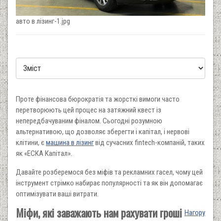
авто в лізинг-1.jpg
Проте фінансова бюрократія та жорсткі вимоги часто
перетворюють цей процес на затяжний квест із
непередбачуваним фіналом. Сьогодні розумною
альтернативою, що дозволяє зберегти і капітал, і нервові
клітини, є
машина в лізинг
від сучасних fintech-компаній, таких
як «ЕСКА Капітал».
Давайте розберемося без міфів та рекламних гасел, чому цей
інструмент стрімко набирає популярності та як він допомагає
оптимізувати ваші витрати.
Міфи, які заважають нам рахувати гроші
Нагору