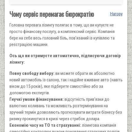
Чому сервіс перемагає бюрократію
Нагору
Головна перевага лізингу полягає в тому, що ви купуєте не
просто фінансову послугу, а комплексний сервіс. Компанія
бере на себе весь головний біль, пов’язаний із купівлею та
реєстрацією машини.
Ось що ви отримуєте автоматично, підписуючи договір
лізингу:
Повну свободу вибору:
ви можете обрати як абсолютно
новий автомобіль із салону, так і надійне вживане авто (навіть
віком до 15 років), яке підберете самостійно або за
допомогою експертів.
Гнучкі умови фінансування:
відсутність прив'язки до
валютних коливань та можливість розтермінування на
зручний термін дозволяють прогнозувати витрати бізнесу без
ризику прокинутися в кризі через стрибок долара.
Економію часу на ТО та страхуванні:
лізингова компанія
самостійно контролює вчасне поновлення страхових полісів,