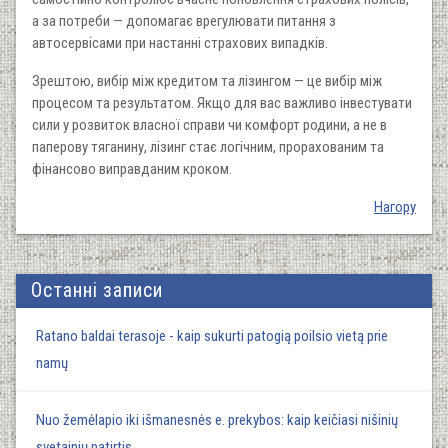
а за потреби — допомагає врегулювати питання з
автосервісами при настанні страхових випадків.
Зрештою, вибір між кредитом та лізингом — це вибір між
процесом та результатом. Якщо для вас важливо інвестувати
сили у розвиток власної справи чи комфорт родини, а не в
паперову тяганину, лізинг стає логічним, прорахованим та
фінансово виправданим кроком.
Нагору
Останні записи
Ratano baldai terasoje - kaip sukurti patogią poilsio vietą prie
namų
Nuo žemėlapio iki išmanesnės e. prekybos: kaip keičiasi nišinių
svetainių patirtis