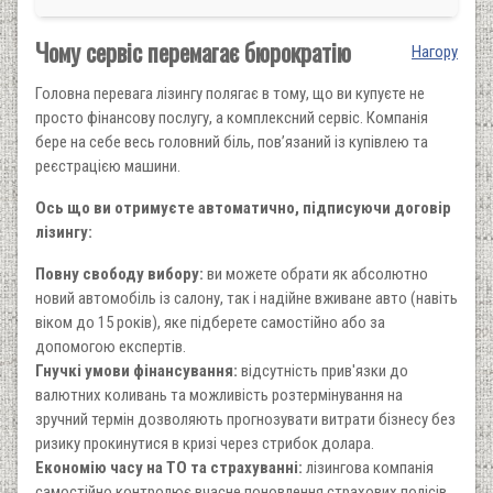
Чому сервіс перемагає бюрократію
Нагору
Головна перевага лізингу полягає в тому, що ви купуєте не
просто фінансову послугу, а комплексний сервіс. Компанія
бере на себе весь головний біль, пов’язаний із купівлею та
реєстрацією машини.
Ось що ви отримуєте автоматично, підписуючи договір
лізингу:
Повну свободу вибору:
ви можете обрати як абсолютно
новий автомобіль із салону, так і надійне вживане авто (навіть
віком до 15 років), яке підберете самостійно або за
допомогою експертів.
Гнучкі умови фінансування:
відсутність прив'язки до
валютних коливань та можливість розтермінування на
зручний термін дозволяють прогнозувати витрати бізнесу без
ризику прокинутися в кризі через стрибок долара.
Економію часу на ТО та страхуванні:
лізингова компанія
самостійно контролює вчасне поновлення страхових полісів,