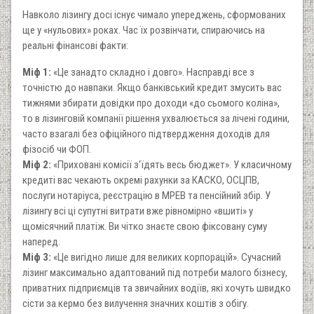
Навколо лізингу досі існує чимало упереджень, сформованих
ще у «нульових» роках. Час їх розвінчати, спираючись на
реальні фінансові факти:
Міф 1:
«Це занадто складно і довго». Насправді все з
точністю до навпаки. Якщо банківський кредит змусить вас
тижнями збирати довідки про доходи «до сьомого коліна»,
то в лізинговій компанії рішення ухвалюється за лічені години,
часто взагалі без офіційного підтвердження доходів для
фізосіб чи ФОП.
Міф 2:
«Приховані комісії з'їдять весь бюджет». У класичному
кредиті вас чекають окремі рахунки за КАСКО, ОСЦПВ,
послуги нотаріуса, реєстрацію в МРЕВ та пенсійний збір. У
лізингу всі ці супутні витрати вже рівномірно «вшиті» у
щомісячний платіж. Ви чітко знаєте свою фіксовану суму
наперед.
Міф 3:
«Це вигідно лише для великих корпорацій». Сучасний
лізинг максимально адаптований під потреби малого бізнесу,
приватних підприємців та звичайних водіїв, які хочуть швидко
сісти за кермо без вилучення значних коштів з обігу.