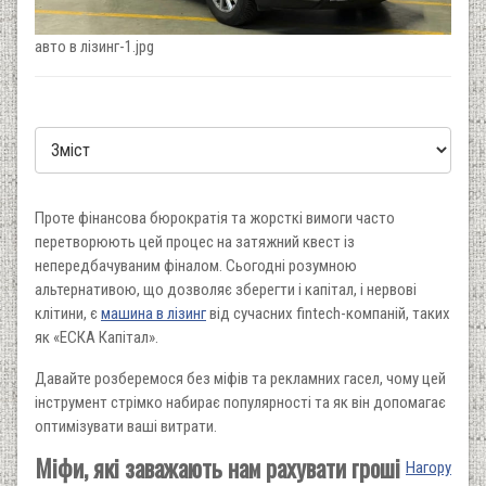
авто в лізинг-1.jpg
Проте фінансова бюрократія та жорсткі вимоги часто
перетворюють цей процес на затяжний квест із
непередбачуваним фіналом. Сьогодні розумною
альтернативою, що дозволяє зберегти і капітал, і нервові
клітини, є
машина в лізинг
від сучасних fintech-компаній, таких
як «ЕСКА Капітал».
Давайте розберемося без міфів та рекламних гасел, чому цей
інструмент стрімко набирає популярності та як він допомагає
оптимізувати ваші витрати.
Міфи, які заважають нам рахувати гроші
Нагору