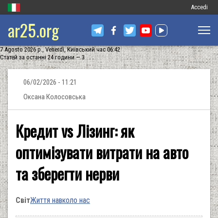
Меню
Accedi
ar25.org
обліковог
запису
7 Agosto 2026 р., Venerdì, Київський час 06:42
користува
Статей за останні 24 години — 3
06/02/2026 - 11:21
Оксана Колосовська
Кредит vs Лізинг: як
оптимізувати витрати на авто
та зберегти нерви
Світ
Життя навколо нас