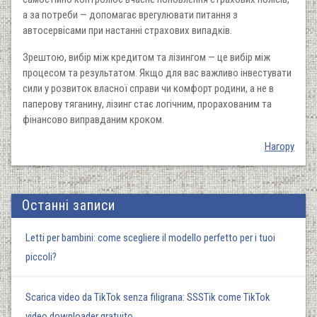
а за потреби — допомагає врегулювати питання з
автосервісами при настанні страхових випадків.
Зрештою, вибір між кредитом та лізингом — це вибір між
процесом та результатом. Якщо для вас важливо інвестувати
сили у розвиток власної справи чи комфорт родини, а не в
паперову тяганину, лізинг стає логічним, прорахованим та
фінансово виправданим кроком.
Нагору
Останні записи
Letti per bambini: come scegliere il modello perfetto per i tuoi
piccoli?
Scarica video da TikTok senza filigrana: SSSTik come TikTok
video downloader gratuito