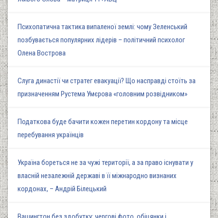
Психопатична тактика випаленої землі: чому Зеленський
позбувається популярних лідерів – політичний психолог
Олена Вострова
Слуга династії чи стратег евакуації? Що насправді стоїть за
призначенням Рустема Умєрова «головним розвідником»
Податкова буде бачити кожен перетин кордону та місце
перебування українців
Україна бореться не за чужі території, а за право існувати у
власній незалежній державі в її міжнародно визнаних
кордонах, – Андрій Білецький
Вашингтон без здобутку: чергові фото, обіцянки і