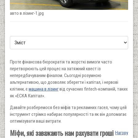
авто в лізинг-1.jpg
Проте фінансова бюрократія та жорсткі вимоги часто
перетворюють цей процес на затяжний квест із
непередбачуваним фіналом. Сьогодні розумною
альтернативою, що дозволяє зберегти і капітал, і нервові
клітини, є
машина в лізинг
від сучасних fintech-компаній, таких
як «ЕСКА Капітал».
Давайте розберемося без міфів та рекламних гасел, чому цей
інструмент стрімко набирає популярності та як він допомагає
оптимізувати ваші витрати.
Міфи, які заважають нам рахувати гроші
Нагору