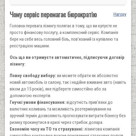
Чому сервіс перемагає бюрократію
Нагору
Головна перевага лізингу полягає в тому, що ви купуєте не
просто фінансову послугу, а комплексний сервіс. Компанія
бере на себе весь головний біль, пов’язаний із купівлею та
реєстрацією машини.
Ось що ви отримуєте автоматично, підписуючи договір
лізингу:
Повну свободу вибору:
ви можете обрати як абсолютно
новий автомобіль із салону, так і надійне вживане авто (навіть
віком до 15 років), яке підберете самостійно або за
допомогою експертів.
Гнучкі умови фінансування:
відсутність прив'язки до
валютних коливань та можливість розтермінування на
зручний термін дозволяють прогнозувати витрати бізнесу без
ризику прокинутися в кризі через стрибок долара.
Економію часу на ТО та страхуванні:
лізингова компанія
самостійно контролює вчасне поновлення страхових полісів,