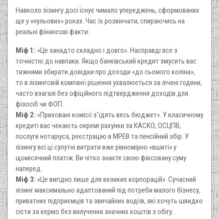
Навколо лізингу досі існує чимало упереджень, сформованих
ще у «нульових» роках. Час їх розвінчати, спираючись на
реальні фінансові факти:
Міф 1:
«Це занадто складно і довго». Насправді все з
точністю до навпаки. Якщо банківський кредит змусить вас
тижнями збирати довідки про доходи «до сьомого коліна»,
то в лізинговій компанії рішення ухвалюється за лічені години,
часто взагалі без офіційного підтвердження доходів для
фізосіб чи ФОП.
Міф 2:
«Приховані комісії з'їдять весь бюджет». У класичному
кредиті вас чекають окремі рахунки за КАСКО, ОСЦПВ,
послуги нотаріуса, реєстрацію в МРЕВ та пенсійний збір. У
лізингу всі ці супутні витрати вже рівномірно «вшиті» у
щомісячний платіж. Ви чітко знаєте свою фіксовану суму
наперед.
Міф 3:
«Це вигідно лише для великих корпорацій». Сучасний
лізинг максимально адаптований під потреби малого бізнесу,
приватних підприємців та звичайних водіїв, які хочуть швидко
сісти за кермо без вилучення значних коштів з обігу.