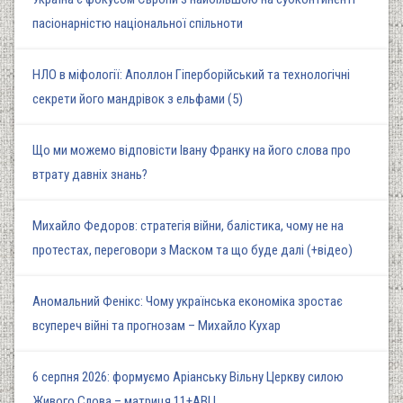
пасіонарністю національної спільноти
НЛО в міфології: Аполлон Гіперборійський та технологічні
секрети його мандрівок з ельфами (5)
Що ми можемо відповісти Івану Франку на його слова про
втрату давніх знань?
Михайло Федоров: стратегія війни, балістика, чому не на
протестах, переговори з Маском та що буде далі (+відео)
Аномальний Фенікс: Чому українська економіка зростає
всупереч війні та прогнозам – Михайло Кухар
6 серпня 2026: формуємо Аріанську Вільну Церкву силою
Живого Слова – матриця 11+АВЦ