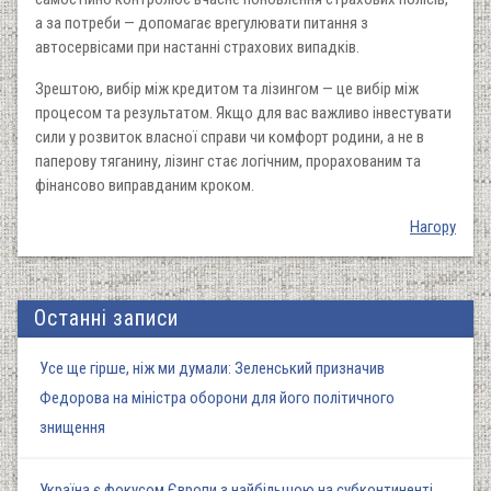
а за потреби — допомагає врегулювати питання з
автосервісами при настанні страхових випадків.
Зрештою, вибір між кредитом та лізингом — це вибір між
процесом та результатом. Якщо для вас важливо інвестувати
сили у розвиток власної справи чи комфорт родини, а не в
паперову тяганину, лізинг стає логічним, прорахованим та
фінансово виправданим кроком.
Нагору
Останні записи
Усе ще гірше, ніж ми думали: Зеленський призначив
Федорова на міністра оборони для його політичного
знищення
Україна є фокусом Європи з найбільшою на субконтиненті