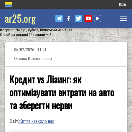
Меню
Вхід
ar25.org
обліков
запису
8 серпня 2026 р., субота, Київський час 21:17
користу
Статей за останні 24 години — 2
06/02/2026 - 11:21
Оксана Колосовська
Кредит vs Лізинг: як
оптимізувати витрати на авто
та зберегти нерви
Світ
Життя навколо нас