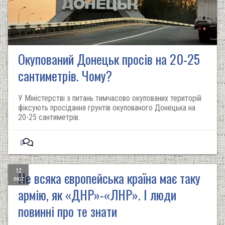
Окупований Донецьк просів на 20-25
сантиметрів. Чому?
У Міністерстві з питань тимчасово окупованих територій
фіксують просідання грунтів окупованого Донецька на
20-25 сантиметрів.
0
12
Не всяка європейська країна має таку
лют
армію, як «ДНР»-«ЛНР». І люди
повинні про те знати