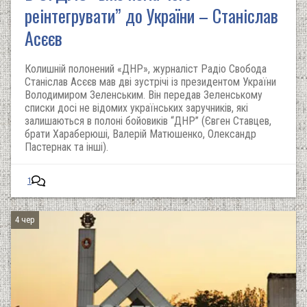
реінтегрувати” до України – Станіслав
Асєєв
Колишній полонений «ДНР», журналіст Радіо Свобода
Станіслав Асєєв мав дві зустрічі із президентом України
Володимиром Зеленським. Він передав Зеленському
списки досі не відомих українських заручників, які
залишаються в полоні бойовиків “ДНР” (Євген Ставцев,
брати Хараберюші, Валерій Матюшенко, Олександр
Пастернак та інші).
1
4 чер