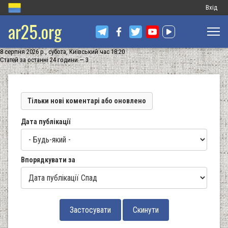
Меню
Вхід
ar25.org
обліков
запису
8 серпня 2026 р., субота, Київський час 18:20
користу
Статей за останні 24 години — 3
Тільки нові коментарі або оновлено
Дата публікації
Впорядкувати за