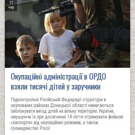
11
чер
Окупаційні адміністрації в ОРДО
взяли тисячі дітей у заручники
Підконтрольні Російській Федерації структури в
окупованих районах Донецької області намагаються
заблокувати виїзд дітей на вільну територію України,
змушуючи їх при досягненні 14-ліття отримувати фейкові
«паспорти» від окупаційних режимів, а також
громадянство Росії.