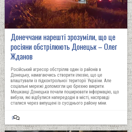
Донеччани нарешті зрозуміли, що це
росіяни обстрілюють Донецьк – Олег
Жданов
Російський агресор обстріляв один із районів в
Донецьку, намагаючись створити ілюзію, що це
влаштували із підконтрольної території України. Але
соціальні мережі допомогли цю брехню викрити.
Мешканці Донецька почали поширювати інформацію, що
вибухи, які відбулися напередодні в місті, насправді
сталися через випущені із сусіднього району міни.
0