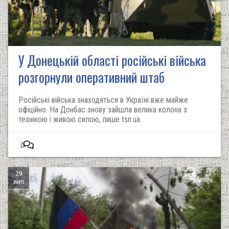
У Донецькій області російські війська
розгорнули оперативний штаб
Російські війська знаходяться в Україні вже майже
офіційно. На Донбас знову зайшла велика колона з
технікою і живою силою, пише tsn.ua.
0
29
лип