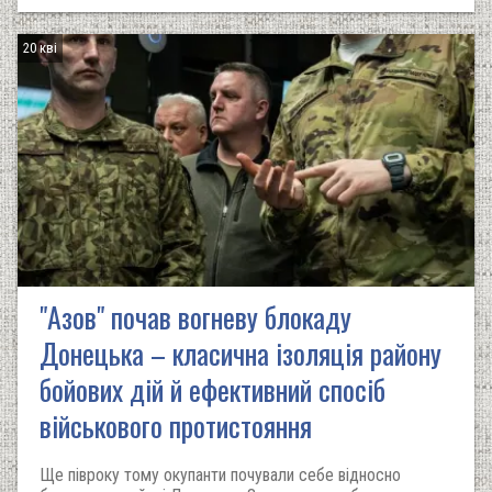
20 кві
"Азов" почав вогневу блокаду
Донецька – класична ізоляція району
бойових дій й ефективний спосіб
військового протистояння
Ще півроку тому окупанти почували себе відносно