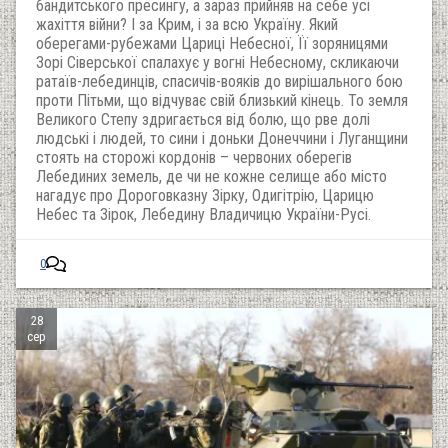
бандитського пресингу, а зараз прийняв на себе усі
жахіття війни? І за Крим, і за всю Україну. Який
оберегами-рубежами Цариці Небесної, Її зоряницями
Зорі Сіверської спалахує у вогні Небесному, скликаючи
ратаїв-лебединців, спасичів-вояків до вирішального бою
проти Пітьми, що відчуває свій близький кінець. То земля
Великого Степу здригається від болю, що рве долі
людські і людей, то сини і доньки Донеччини і Луганщини
стоять на сторожі кордонів – червоних оберегів
Лебединих земель, де чи не кожне селище або місто
нагадує про Дороговказну Зірку, Одигітрію, Царицю
Небес та Зірок, Лебедину Владичицю України-Русі.
0
28
сер