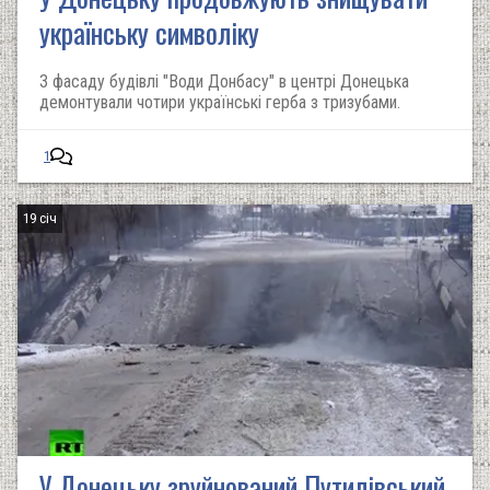
українську символіку
З фасаду будівлі "Води Донбасу" в центрі Донецька
демонтували чотири українські герба з тризубами.
1
19 січ
У Донецьку зруйнований Путилівський