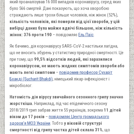
який проаналізував 16 000 випадків коронавірусу, серед яких
було 566 смертей. Дані показують, що хоча хворобою
страждають лише трохи більше чоловіків, ніж жінок (52%),
кількість чоловіків, які померли від цієї хвороби, у цій
вибірці даних була майже вдвічі більшою, ніж кількість
жінок: 376 проти 190
– повідомляє
Ель Паїс
.
Як бачимо, дія коронавірусу SARS-CoV-2 настільки лагідна,
що не вносить збурень у статистику природної смертності. Це
при тому, що
99,5% відсотків людей, які заразилися
коронавірусом, не мають жодних симптомів хвороби або
мають легкі симптоми
–
повідомив професор Сухаріт
Бхакді (Sucharit Bhakdi)
, німецький лікар-інфекціоніст і
мікробіолог.
Натомість дія вірусу звичайного сезонного грипу значно
жорсткіша.
Наприклад, під час епідемічного сезону
2018/2019 грип забрав життя 55 українців, зокрема
11 дітей
віком до 17 років
–
повідомляє Центр громадського
здоров’я МОЗ України
. Тобто
у віковій структурі
смертності від грипу частка дітей склала 31%
, що