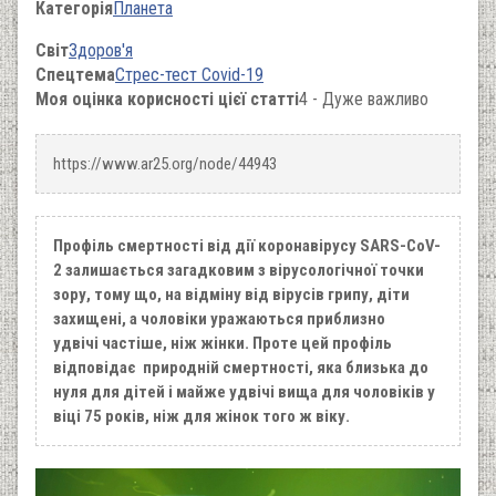
Категорія
Планета
Світ
Здоров'я
Спецтема
Стрес-тест Covid-19
Моя оцінка корисності цієї статті
4 - Дуже важливо
https://www.ar25.org/node/44943
Профіль смертності від дії коронавірусу SARS-CoV-
2 залишається загадковим з вірусологічної точки
зору, тому що, на відміну від вірусів грипу, діти
захищені, а чоловіки уражаються приблизно
удвічі частіше, ніж жінки. Проте цей профіль
відповідає природній смертності, яка близька до
нуля для дітей і майже удвічі вища для чоловіків у
віці 75 років, ніж для жінок того ж віку.