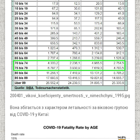
200401_vikovi_koeficiyenty_smertnosti_v_nimechchyni_1995.jpg
Вона збігається з характером летальності за віковою групою
від COVID-19 у Китаї: