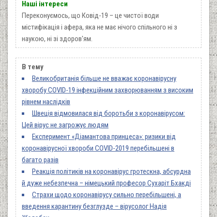
Наші інтереси
Переконуємось, що Ковід-19 – це чистої води
містифікація і афера, яка не має нічого спільного ні з
наукою, ні зі здоров'ям.
В тему
Великобританія більше не вважає коронавірусну
хворобу COVID-19 інфекційним захворюванням з високим
рівнем наслідків
Швеція відмовилася від боротьби з коронавірусом:
Цей вірус не загрожує людям
Експеримент «Діамантова принцеса»: ризики від
коронавірусної хвороби COVID-2019 перебільшені в
багато разів
Реакція політиків на коронавірус гротескна, абсурдна
й дуже небезпечна – німецький професор Сухаріт Бхакді
Страхи щодо коронавірусу сильно перебільшені, а
введення карантину безглузде – вірусолог Надія