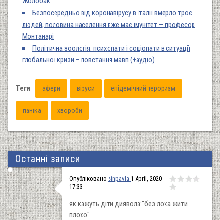
Жолобак
Безпосередньо від коронавірусу в Італії вмерло троє
людей, половина населення вже має імунітет — професор
Монтанарі
Політична зоологія: психопати і соціопати в ситуації
глобальної кризи ­– повстання мавп (+аудіо)
Теги
афери
віруси
епідемічний тероризм
паніка
хвороби
Останні записи
Опубліковано
sinpavla
1 April, 2020 -
17:33
як кажуть діти диявола:"без лоха жити
плохо"