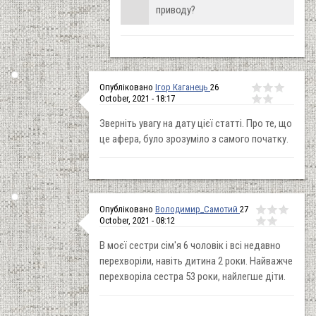
приводу?
Опубліковано
Ігор Каганець
26
October, 2021 - 18:17
Зверніть увагу на дату цієї статті. Про те, що
це афера, було зрозуміло з самого початку.
Опубліковано
Володимир_Самотий
27
October, 2021 - 08:12
В моєї сестри сім'я 6 чоловік і всі недавно
перехворіли, навіть дитина 2 роки. Найважче
перехворіла сестра 53 роки, найлегше діти.