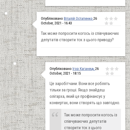
Опубліковано
Віталій Остапенко
26
October, 2021 - 16:43
Так може попросити когось із співчуваючих
депутатів створити тск з цього приводу?
Опубліковано
Ігор Каганець
26
October, 2021 - 18:15
Це заробітчани. Вони все роблять
тільки за гроші. Якщо знайдеш
олігарха, який це профінансує у
конвертах, вони створять що завгодно.
Так може попросити когось із
співчуваючих депутатів
створити тск з цього