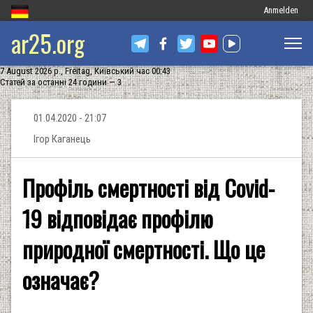
Меню
Anmelden
ar25.org
облікового
запису
7 August 2026 р., Freitag, Київський час 00:43
користувача
Статей за останні 24 години — 3
01.04.2020 - 21:07
Ігор Каганець
Профіль смертності від Covid-
19 відповідає профілю
природної смертності. Що це
означає?