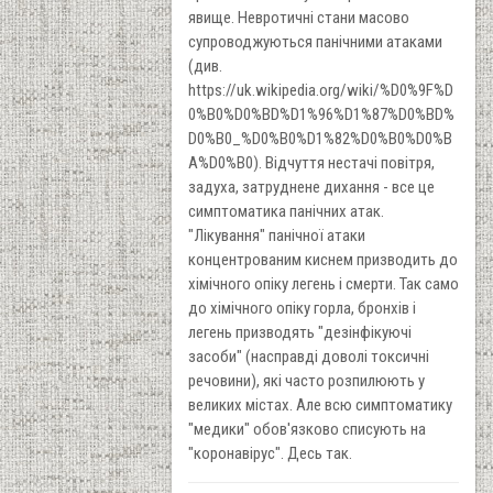
явище. Невротичні стани масово
супроводжуються панічними атаками
(див.
https://uk.wikipedia.org/wiki/%D0%9F%D
0%B0%D0%BD%D1%96%D1%87%D0%BD%
D0%B0_%D0%B0%D1%82%D0%B0%D0%B
A%D0%B0). Відчуття нестачі повітря,
задуха, затруднене дихання - все це
симптоматика панічних атак.
"Лікування" панічної атаки
концентрованим киснем призводить до
хімічного опіку легень і смерти. Так само
до хімічного опіку горла, бронхів і
легень призводять "дезінфікуючі
засоби" (насправді доволі токсичні
речовини), які часто розпилюють у
великих містах. Але всю симптоматику
"медики" обов'язково списують на
"коронавірус". Десь так.