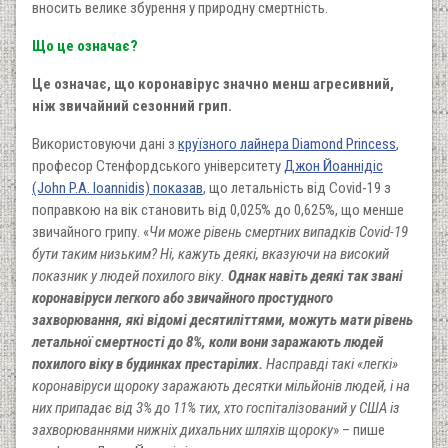
вносить велике збурення у природну смертність.
Що це означає?
Це означає, що коронавірус значно менш агресивний,
ніж звичайний сезонний грип.
Використовуючи дані з
круїзного лайнера Diamond Princess
,
професор Стенфордського університету
Джон Йоаннідіс
(John P.A. Ioannidis) показав
, що летальність від Covid-19 з
поправкою на вік становить від 0,025% до 0,625%, що менше
звичайного грипу. «
Чи може рівень смертних випадків Covid-19
бути таким низьким? Ні, кажуть деякі, вказуючи на високий
показник у людей похилого віку.
Однак навіть деякі так звані
коронавіруси легкого або звичайного простудного
захворювання, які відомі десятиліттями, можуть мати рівень
летальної смертності до 8%, коли вони заражають людей
похилого віку в будинках престарілих.
Насправді такі «легкі»
коронавіруси щороку заражають десятки мільйонів людей, і на
них припадає від 3% до 11% тих, хто госпіталізований у США із
захворюваннями нижніх дихальних шляхів щороку
» – пише