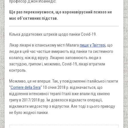
професор Джон Йоаннідіс.
Ще раз переконуємося, що коронавірусний психоз не
має об’єктивних підстав.
Кілька додаткових штрихів щодо паніки Covid-19.
Лікар лікарні в іспанському місті Малага
пише у Твіттері
, що
люди в цей час частіше вмирають від паніки та системного
колапсу, ніж від вірусу. Лікарню заповнюють люди з
застудою, грипом і, можливо, Covid-19, лікарі втратили
контроль.
Можливо, це не вперше. Так, у повідомленні італійської газети
"
Corriere della Sera
" 10 січня 2018 р. відзначається, що
відділення інтенсивної терапії Італії вже впали під хвилею
грипу в 2017/2018 рр. Їм довелося відкласти операції,
відкликати медсестер з відпустки. Але тоді з цього приводу
не було жодної паніки.