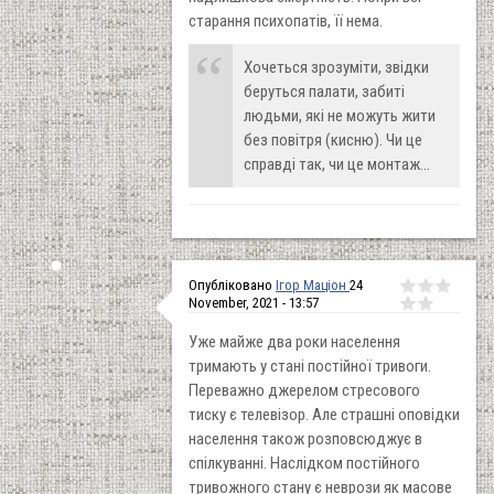
старання психопатів, її нема.
Хочеться зрозуміти, звідки
беруться палати, забиті
людьми, які не можуть жити
без повітря (кисню). Чи це
справді так, чи це монтаж...
Опубліковано
Ігор Маціон
24
November, 2021 - 13:57
Уже майже два роки населення
тримають у стані постійної тривоги.
Переважно джерелом стресового
тиску є телевізор. Але страшні оповідки
населення також розповсюджує в
спілкуванні. Наслідком постійного
тривожного стану є неврози як масове