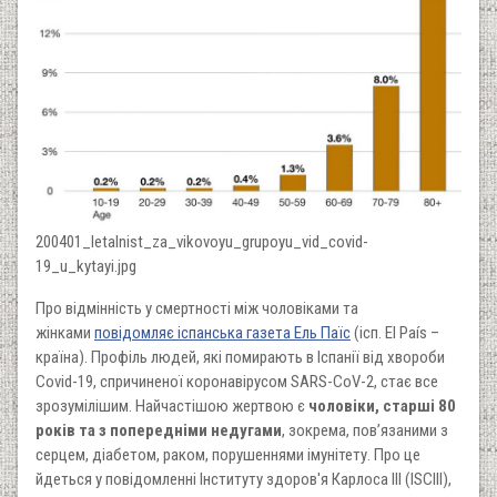
200401_letalnist_za_vikovoyu_grupoyu_vid_covid-
19_u_kytayi.jpg
Про відмінність у смертності між чоловіками та
жінками
повідомляє іспанська газета Ель Паїс
(ісп. El País –
країна). Профіль людей, які помирають в Іспанії від хвороби
Covid-19, спричиненої коронавірусом SARS-CoV-2, стає все
зрозумілішим. Найчастішою жертвою є
чоловіки, старші 80
років та з попередніми недугами
, зокрема, пов’язаними з
серцем, діабетом, раком, порушеннями імунітету. Про це
йдеться у повідомленні Інституту здоров'я Карлоса III (ISCIII),