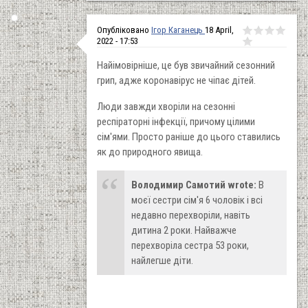
Опубліковано
Ігор Каганець
18 April,
2022 - 17:53
Найімовірніше, це був звичайний сезонний
грип, адже коронавірус не чіпає дітей.
Люди завжди хворіли на сезонні
респіраторні інфекції, причому цілими
сім'ями. Просто раніше до цього ставились
як до природного явища.
Володимир Самотий wrote:
В
моєї сестри сім'я 6 чоловік і всі
недавно перехворіли, навіть
дитина 2 роки. Найважче
перехворіла сестра 53 роки,
найлегше діти.