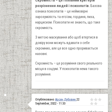
Скромність – це головний критерій
розрізнення людей і психопатів.
Базова
ознака психопатів – це неймовірні
зарозумілість та егоїзм, гординя, пиха,
нарцисизм. Психопати не знають, що таке
скромність.
З метою маскування або щоб втертися в
довіру вони можуть вдавати з себе
скромних, але це все одно проривається
назовні.
Скромність – це розуміння свого реального
місця в соціумі. У психопатів нема такого
розуміння.
Опубліковано
Арсен Дубовик
22
September, 2022 - 11:33