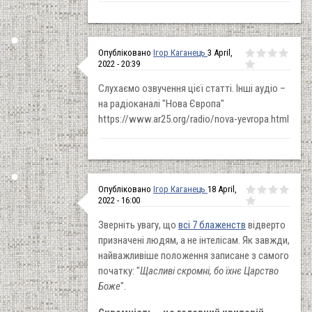
Опубліковано
Ігор Каганець
3 April,
2022 - 20:39
Слухаємо озвучення цієї статті. Інші аудіо –
на радіоканалі "Нова Європа"
https://www.ar25.org/radio/nova-yevropa.html
Опубліковано
Ігор Каганець
18 April,
2022 - 16:00
Зверніть увагу, що
всі 7 блаженств
відверто
призначені людям, а не інтелісам. Як завжди,
найважливіше положення записане з самого
початку: "
Щасливі скромні, бо їхнє Царство
Боже
".