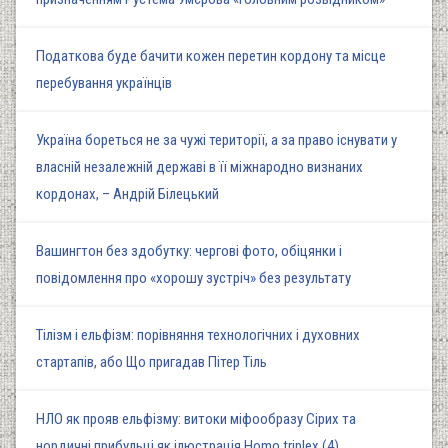
Податкова буде бачити кожен перетин кордону та місце
перебування українців
Україна бореться не за чужі території, а за право існувати у
власній незалежній державі в її міжнародно визнаних
кордонах, – Андрій Білецький
Вашингтон без здобутку: чергові фото, обіцянки і
повідомлення про «хорошу зустріч» без результату
Тілізм і ельфізм: порівняння технологічних і духовних
стартапів, або Що пригадав Пітер Тіль
НЛО як прояв ельфізму: витоки міфообразу Сірих та
нордичні прибульці як ілюстрація Homo triplex (4)