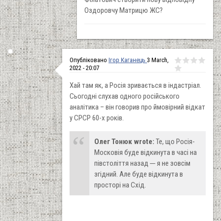
Оздоровчу Матрицю ЖС?
Опубліковано
Ігор Каганець
3 March,
2022 - 20:07
Хай там як, а Росія зривається в індастріал.
Сьогодні слухав одного російського
аналітика – він говорив про ймовірний відкат
у СРСР 60-х років.
Олег Тонюк wrote:
Те, що Росія-
Московія буде відкинута в часі на
півстоліття назад ─ я не зовсім
згідний. Але буде відкинута в
просторі на Схід.