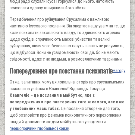
люди радо слухали Ісуса і горнулися до нього, натомість
психопати одразу ж вирішили його вбити.
Передбачення про руйнування Єрусалима є важливою
частиною Ісусового послання. Він звертає нашу увагу на те, що
коли психопати захоплюють владу, то здійснюють агресію
щодо сусідів, спричинюють масові убивства та великі
руйнування, після чого безславно гинуть і навіть не розуміють,
що відбулося. Вони не усвідомлюють свої дії, бо не мають
свідомості, адже є не людьми, а розмовляючими тваринами.
Попередження про повстання психопатів
Нагору
Отже, запитання: чому ця локальна історія про єрусалимських
психопатів увійшла в Євангеліє? Відповідь: Тому що
Євангеліє – це послання в майбутнє, яке є
попередженням про повторення того ж самого, але вже
у глобальних масштабах.
Це послання створене для того,
щоб розповісти про феномен психопатичного перехоплення
влади й допомогти людям майбутнього усвідомити
першопричини глобальної кризи
.