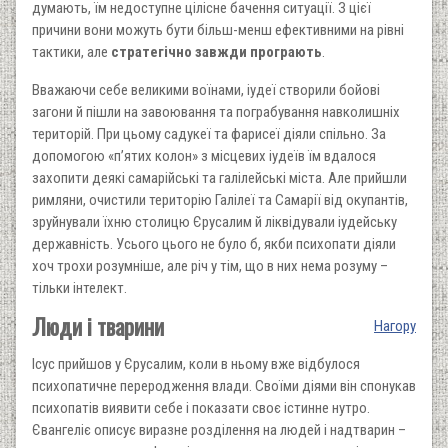
думають, їм недоступне цілісне бачення ситуації. З цієї
причини вони можуть бути більш-менш ефективними на рівні
тактики, але
стратегічно завжди програють
.
Вважаючи себе великими воїнами, іудеї створили бойові
загони й пішли на завоювання та пограбування навколишніх
територій. При цьому садукеї та фарисеї діяли спільно. За
допомогою «п’ятих колон» з місцевих іудеїв їм вдалося
захопити деякі самарійські та галілейські міста. Але прийшли
римляни, очистили територію Галілеї та Самарії від окупантів,
зруйнували їхню столицю Єрусалим й ліквідували іудейську
державність. Усього цього не було б, якби психопати діяли
хоч трохи розумніше, але річ у тім, що в них нема розуму –
тільки інтелект.
Люди і тварини
Нагору
Ісус прийшов у Єрусалим, коли в ньому вже відбулося
психопатичне переродження влади. Своїми діями він спонукав
психопатів виявити себе і показати своє істинне нутро.
Євангеліє описує виразне розділення на людей і надтварин –