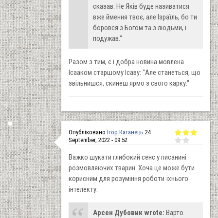
сказав: Не Яків буде називатися
вже ймення твоє, але Ізраїль, бо ти
боровся з Богом та з людьми, і
подужав."
Разом з тим, є і добра новина мовлена
Ісааком старшому Ісаву: "Але станеться, що
звільнишся, скинеш ярмо з свого карку."
Опубліковано
Ігор Каганець
24
September, 2022 - 09:52
Важко шукати глибокий сенс у писанині
розмовляючих тварин. Хоча це може бути
корисним для розуміння роботи їхнього
інтелекту.
Арсен Дубовик wrote:
Варто