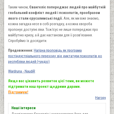
Таким чином,
Євангеліє попереджає людей про майбутній
глобальний конфлікт людей і психопатів, прообразом
якого стали єрусалимські події.
Але, як ми вже знаємо,
кожна загадка несе в собі розгадку, а кожна хвороба
пропонує доступні ліки. Тож Ісус не лише попереджає про
майбутню кризу, а й дає настанови для її розв’язання.
Спробуймо їх дослідити.
Продовження:
Нагірна проповідь як програма
постіндустріального переходу: від диктатури психопатів до
республіки людей (+аудіо)
Wardruna - NaudiR
Якщо вас цікавить розвиток цієї теми, ви можете
підтримати наш проект щедрими дарами.
Підтримую!
Нагору
Наші інтереси