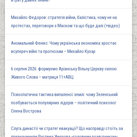
втрату давніх знань?
Михайло Федоров: стратегія війни, балістика, чому не на
протестах, переговори з Маском та що буде далі (+відео)
Аномальний Фенікс: Чому українська економіка зростає
всупереч війні та прогнозам – Михайло Кухар
6 серпня 2026: формуємо Аріанську Вільну Церкву силою
Живого Слова – матриця 11+АВЦ
Психопатична тактика випаленої землі: чому Зеленський
позбувається популярних лідерів – політичний психолог
Олена Вострова
Слуга династії чи стратег евакуації? Що насправді стоїть за
призначенням Рустема Умєрова «головним розвідником»