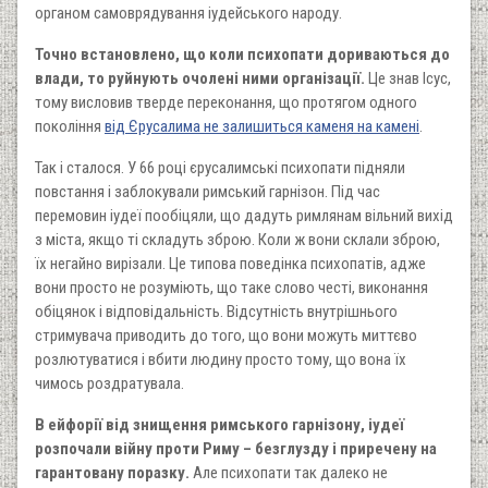
органом самоврядування іудейського народу.
Точно встановлено, що коли психопати дориваються до
влади, то руйнують очолені ними організації.
Це знав Ісус,
тому висловив тверде переконання, що протягом одного
покоління
від Єрусалима не залишиться каменя на камені
.
Так і сталося. У 66 році єрусалимські психопати підняли
повстання і заблокували римський гарнізон. Під час
перемовин іудеї пообіцяли, що дадуть римлянам вільний вихід
з міста, якщо ті складуть зброю. Коли ж вони склали зброю,
їх негайно вирізали. Це типова поведінка психопатів, адже
вони просто не розуміють, що таке слово честі, виконання
обіцянок і відповідальність. Відсутність внутрішнього
стримувача приводить до того, що вони можуть миттєво
розлютуватися і вбити людину просто тому, що вона їх
чимось роздратувала.
В ейфорії від знищення римського гарнізону, іудеї
розпочали війну проти Риму – безглузду і приречену на
гарантовану поразку.
Але психопати так далеко не