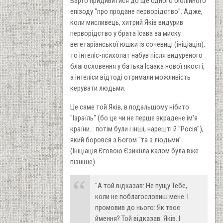
Варто придивитися до ще одного біблійного
епізоду "про продане перворідство". Адже,
коли мисливець, хитрий Яків видурив
перворідство у брата Ісава за миску
вегетаріанської юшки із сочевиці (ініціація),
то інтеліс-психопат набув після видуреного
благословення у батька Ісаака нової якості,
а інтеліси відтоді отримали можливість
керувати людьми.
Це саме той Яків, в подальшому нібито
"Ізраїль" (бо це чи не перше вкрадене ім'я
країни... потім були і інші, нарешті й "Росія"),
який боровся з Богом "та з людьми".
(Ініціація Єговою Єзикіїла калом була вже
пізніше).
"А той відказав: Не пущу Тебе,
коли не поблагословиш мене. І
промовив до нього: Як твоє
ймення? Той відказав: Яків. І