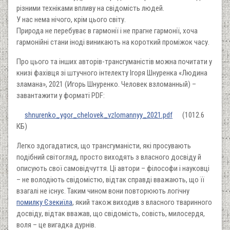
різними техніками впливу на свідомість людей.
У нас нема нічого, крім цього світу.
Природа не перебуває в гармонії і не прагне гармонії, хоча
гармонійні стани іноді виникають на короткий проміжок часу.
Про цього та інших авторів-трансгуманістів можна почитати у
книзі фахівця зі штучного інтелекту Ігоря Шнуренка «Людина
зламана», 2021 (Игорь Шнуренко. Человек взломанный) –
завантажити у форматі PDF:
Document
shnurenko_ygor_chelovek_vzlomannyy_2021.pdf
(1012.6
КБ)
Легко здогадатися, що трансгуманісти, які просувають
подібний світогляд, просто виходять з власного досвіду й
описують свої самовідчуття. Ці автори – філософи і науковці
– не володіють свідомістю, відтак справді вважають, що її
взагалі не існує. Таким чином вони повторюють логічну
помилку Єзекиїла
, який також виходив з власного тваринного
досвіду, відтак вважав, що свідомість, совість, милосердя,
воля – це вигадка дурнів.