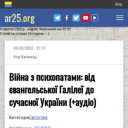
Меню
Вхід
ar25.org
обліков
запису
9 серпня 2026 р., неділя, Київський час 01:57
користу
Статей за останні 24 години — 2
03/02/2022 - 21:13
Ігор Каганець
Війна з психопатами: від
євангельської Галілеї до
сучасної України (+аудіо)
Категорія
Світогляд