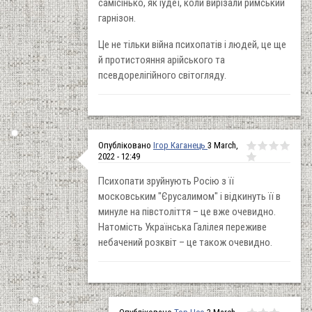
самісінько, як іудеї, коли вирізали римський
гарнізон.
Це не тільки війна психопатів і людей, це ще
й протистояння арійського та
псевдорелігійного світогляду.
Опубліковано
Ігор Каганець
3 March,
2022 - 12:49
Психопати зруйнують Росію з її
московським "Єрусалимом" і відкинуть її в
минуле на півстоліття – це вже очевидно.
Натомість Українська Галілея переживе
небачений розквіт – це також очевидно.