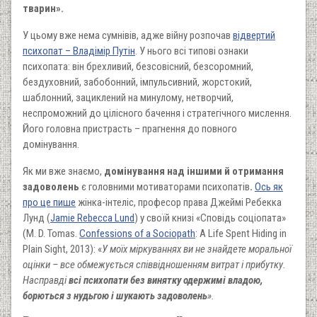
тварин».
У цьому вже нема сумнівів, адже війну розпочав
відвертий
психопат – Владімір Путін
. У нього всі типові ознаки
психопата: він брехливий, безсовісний, безсоромний,
бездуховний, забобонний, імпульсивний, жорстокий,
шаблонний, зациклений на минулому, нетворчий,
неспроможний до цілісного бачення і стратегічного мислення.
Його головна пристрасть – прагнення до повного
домінування.
Як ми вже знаємо,
домінування над іншими й отримання
задоволень
є головними мотиваторами психопатів
.
Ось як
про це пише
жінка-інтеліс, професор права Джеймі Ребекка
Лунд (
Jamie Rebecca Lund
) у своїй книзі «Сповідь соціопата»
(M. D. Tomas.
Confessions of a Sociopath
: A Life Spent Hiding in
Plain Sight, 2013): «
У моїх міркуваннях ви не знайдете моральної
оцінки – все обмежується співвідношенням витрат і прибутку.
Насправді
всі
психо
пати без винятку одержимі владою,
борються з нудьгою і шукають задоволень
»
.