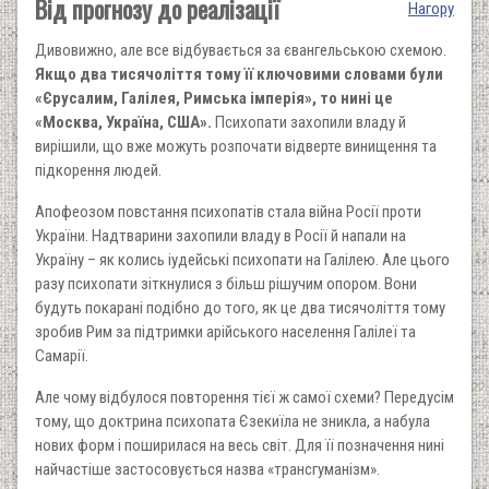
Від прогнозу до реалізації
Нагору
Дивовижно, але все відбувається за євангельською схемою.
Якщо два тисячоліття тому її ключовими словами були
«Єрусалим, Галілея, Римська імперія», то нині це
«Москва, Україна, США».
Психопати захопили владу й
вирішили, що вже можуть розпочати відверте винищення та
підкорення людей.
Апофеозом повстання психопатів стала війна Росії проти
України. Надтварини захопили владу в Росії й напали на
Україну – як колись іудейські психопати на Галілею. Але цього
разу психопати зіткнулися з більш рішучим опором. Вони
будуть покарані подібно до того, як це два тисячоліття тому
зробив Рим за підтримки арійського населення Галілеї та
Самарії.
Але чому відбулося повторення тієї ж самої схеми? Передусім
тому, що доктрина психопата Єзекиїла не зникла, а набула
нових форм і поширилася на весь світ. Для її позначення нині
найчастіше застосовується назва «трансгуманізм».