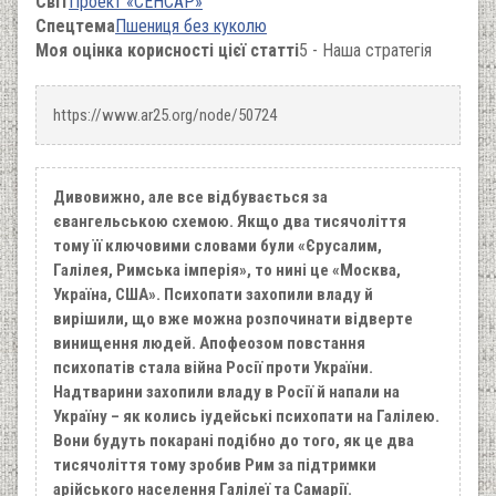
Світ
Проект «СЕНСАР»
Спецтема
Пшениця без куколю
Моя оцінка корисності цієї статті
5 - Наша стратегія
https://www.ar25.org/node/50724
Дивовижно, але все відбувається за
євангельською схемою. Якщо два тисячоліття
тому її ключовими словами були «Єрусалим,
Галілея, Римська імперія», то нині це «Москва,
Україна, США». Психопати захопили владу й
вирішили, що вже можна розпочинати відверте
винищення людей. Апофеозом повстання
психопатів стала війна Росії проти України.
Надтварини захопили владу в Росії й напали на
Україну – як колись іудейські психопати на Галілею.
Вони будуть покарані подібно до того, як це два
тисячоліття тому зробив Рим за підтримки
арійського населення Галілеї та Самарії.