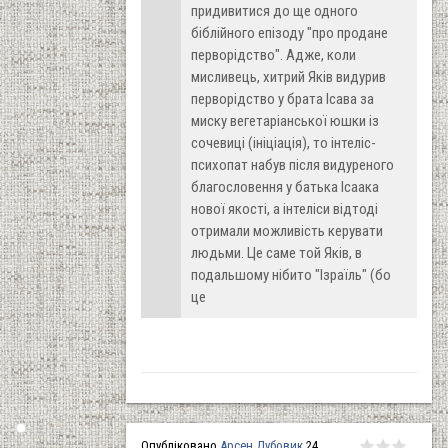
придивитися до ще одного
біблійного епізоду "про продане
перворідство". Адже, коли
мисливець, хитрий Яків видурив
перворідство у брата Ісава за
миску вегетаріанської юшки із
сочевиці (ініціація), то інтеліс-
психопат набув після видуреного
благословення у батька Ісаака
нової якості, а інтеліси відтоді
отримали можливість керувати
людьми. Це саме той Яків, в
подальшому нібито "Ізраїль" (бо
це
Опубліковано
Арсен Дубовик
24