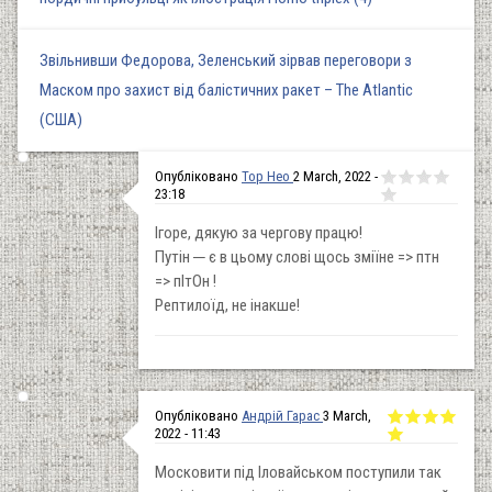
Звільнивши Федорова, Зеленський зірвав переговори з
Маском про захист від балістичних ракет – The Atlantic
(США)
Опубліковано
Тор Нео
2 March, 2022 -
23:18
Ігоре, дякую за чергову працю!
Путін ─ є в цьому слові щось зміїне => птн
=> пІтОн !
Рептилоїд, не інакше!
Опубліковано
Андрій Гарас
3 March,
2022 - 11:43
Московити під Іловайськом поступили так