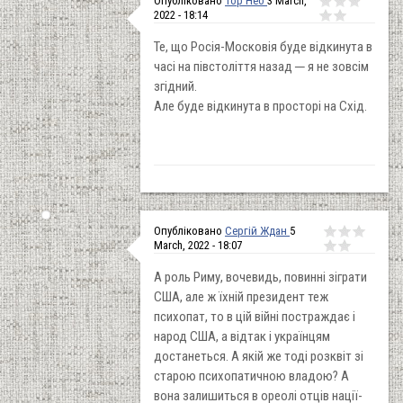
Опубліковано
Тор Нео
3 March,
2022 - 18:14
Те, що Росія-Московія буде відкинута в
часі на півстоліття назад ─ я не зовсім
згідний.
Але буде відкинута в просторі на Схід.
Опубліковано
Сергій Ждан
5
March, 2022 - 18:07
А роль Риму, вочевидь, повинні зіграти
США, але ж їхній президент теж
психопат, то в цій війні постраждає і
народ США, а відтак і українцям
достанеться. А якій же тоді розквіт зі
старою психопатичною владою? А
вона залишиться в ореолі отців нації-