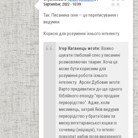
September, 2022 - 10:39
Так. Писанина їхня — це переписування і
видумки.
Корисні для розуміння їхнього інтелекту.
Ігор Каганець wrote:
Важко
шукати глибокий сенс у писанині
розмовляючих тварин. Хоча це
може бути корисним для
розуміння роботи їхнього
інтелекту. Арсен Дубовик wrote:
Варто придивитися до ще одного
біблійного епізоду "про продане
перворідство". Адже, коли
мисливець, хитрий Яків видурив
перворідство у брата Ісава за
миску вегетаріанської юшки із
сочевиці (ініціація), то інтеліс-
психопат набув після видуреного