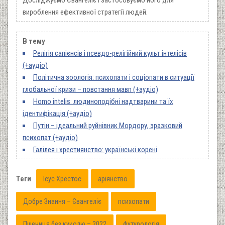
Досліджуємо Євангеліє і застосовуємо його для
вироблення ефективної стратегії людей.
В тему
Релігія сапієнсів і псевдо-релігійний культ інтелісів
(+аудіо)
Політична зоологія: психопати і соціопати в ситуації
глобальної кризи ­– повстання мавп (+аудіо)
Homo intelis: людиноподібні надтварини та їх
ідентифікація (+аудіо)
Путін – ідеальний руйнівник Мордору, зразковий
психопат (+аудіо)
Галілея і хрестиянство: українські корені
Теги
Ісус Хрестос
аріянство
Добре Знання – Євангеліє
психопати
Пшениця без куколю – 2022
футурологія