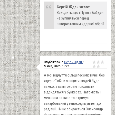
Сергій Ждан wrote:
Виходить, що і Путін, і Байден
не зупиняться перед
використанням ядерної зброї.
Опубліковано
Сергій Ждан
5
March, 2022 - 18:22
А мої відчуття більш песимістичні: без
ядерної війни знищити людей буде
важко, а самі головні психопати
відсидяться у бункерах. Натомість і
меншина виживе та отримує
закарбований у генокоді імунітет до
радіації. Чи не збирається Олександр
Філатович створити нову відповідну