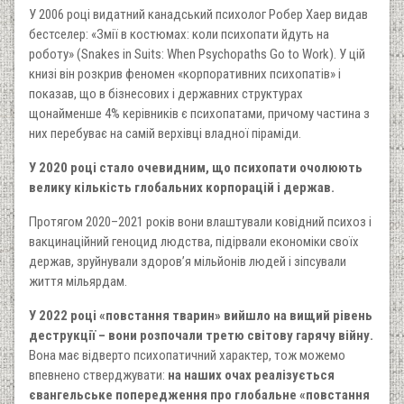
У 2006 році видатний канадський психолог Робер Хаер видав
бестселер: «Змії в костюмах: коли психопати йдуть на
роботу» (Snakes in Suits: When Psychopaths Go to Work). У цій
книзі він розкрив феномен «корпоративних психопатів» і
показав, що в бізнесових і державних структурах
щонайменше 4% керівників є психопатами, причому частина з
них перебуває на самій верхівці владної піраміди.
У 2020 році стало очевидним, що психопати очолюють
велику кількість глобальних корпорацій і держав.
Протягом 2020–2021 років вони влаштували ковідний психоз і
вакцинаційний геноцид людства, підірвали економіки своїх
держав, зруйнували здоров’я мільйонів людей і зіпсували
життя мільярдам.
У 2022 році «повстання тварин» вийшло на вищий рівень
деструкції – вони розпочали третю світову гарячу війну.
Вона має відверто психопатичний характер, тож можемо
впевнено стверджувати:
на наших очах реалізується
євангельське попередження про глобальне «повстання