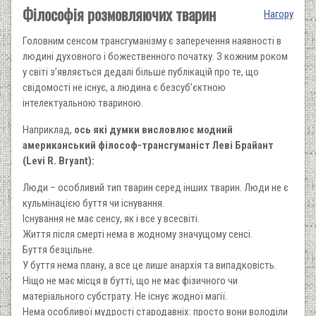
Філософія розмовляючих тварин
Нагору
Головним сенсом трансгуманізму є заперечення наявності в
людині духовного і божественного початку. З кожним роком
у світі з’являється дедалі більше публікацій про те, що
свідомості не існує, а людина є безсуб’єктною
інтелектуальною твариною.
Наприклад,
ось які думки висловлює модний
американський філософ-трансгуманіст Леві Брайант
(Levi R. Bryant):
Люди – особливий тип тварин серед інших тварин. Люди не є
кульмінацією буття чи існування.
Існування не має сенсу, як і все у всесвіті.
Життя після смерті нема в жодному значущому сенсі.
Буття безцільне.
У буття нема плану, а все це лише анархія та випадковість.
Ніщо не має місця в бутті, що не має фізичного чи
матеріального субстрату. Не існує жодної магії.
Нема особливої ​​мудрості стародавніх: просто вони володіли