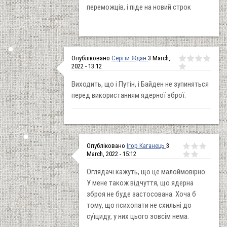
переможців, і піде на новий строк
Опубліковано
Сергій Ждан
3 March,
2022 - 13:12
Виходить, що і Путін, і Байден не зупиняться
перед використанням ядерної зброї.
Опубліковано
Ігор Каганець
3
March, 2022 - 15:12
Оглядачі кажуть, що це малоймовірно.
У мене також відчуття, що ядерна
зброя не буде застосована. Хоча б
тому, що психопати не схильні до
суїциду, у них цього зовсім нема.