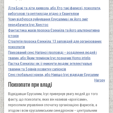
Діти Божі та діти диявола, або Хто такі фарисеї, психопати,
рибоголові та рептилоїди згідно з Євангелієм
Чому відбулося руйнування Єрусалима і як його зміг
передбачити Ісус Хрестос
Фантастика жахів пророка Єзекиїла та його альтернативна
історія
Стратегія пророка Єзекиїла: 13 заповідей для організованих
психопатів
Прихований сенс Нагірної проповіді – розділення людей і
тварин, або Яким терміном Ісус позначив Homo intelis
Пастка Єзекиїла і як її уникнути людям: інтелектуальні
тварини та 5 рівнів розвитку сапієнсів
Сенс глобальної кризи, або Навіщо Ісус відвідав Єрусалим
Нагору
Психопати при владі
Відвідавши Єрусалим, Ісус привернув увагу людей до того
факту, що психопати, яких він називав «археїсами»,
перехопили управління спочатку організацією фарисеїв, а
згодом і всім єрусалимським синедріоном – центральним