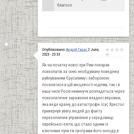
благосл
Опубліковано
Андрій Гарас
2 June,
2023 - 23:33
Як на початку нової ери Рим покарав
психопатів за їхню необдуману поведінку
руйнуванням Єрусалиму і забороною
поселятися в цій місцевості юдеям, так і в
наші часи Росія неминуче розпадеться через
психопатичне зараження владної верхівки,
яка веде країну до катастрофи. Ісус Хрестос
привернув увагу людей до факту
перехоплення управління у середовищі
єврейської еліти, що стало одним із
ключових пунктів програми його походу в