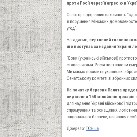
проти Росії через її агресію в Украї
Сенатор підкреслив важливість "єдно
її порушення Мінських домовленосте
угод".
Нагадаємо,
верховний головнокоман
що виступає за надання Україні ле
"Вони (українські військові) протист
ставлениками. Росія постачає їм сме
Ми маємо посилити українські збройні
Сенатському комітеті зі збройних сил
На початку березня Палата предс
виділення 150 мільйонів доларів 
для надання Україні військової підт
спрямування та оснащення, логістично
національної безпеки, навчання осо
Джерело:
ТСН.ua