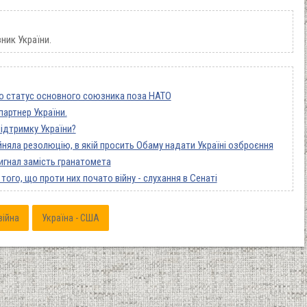
ник України.
о статус основного союзника поза НАТО
партнер України.
ідтримку України?
няла резолюцію, в якій просить Обаму надати Україні озброєння
сигнал замість гранатомета
ого, що проти них почато війну - слухання в Сенаті
війна
Україна - США