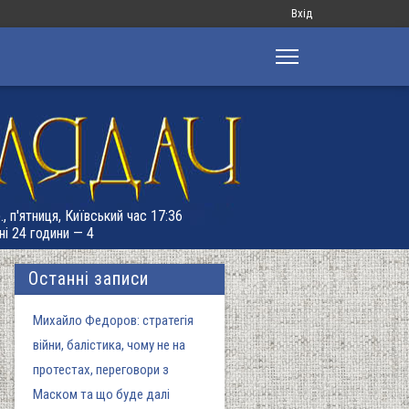
Меню
Вхід
облікового
запису
користувача
, п'ятниця, Київський час 17:36
ні 24 години — 4
Останні записи
Михайло Федоров: стратегія
війни, балістика, чому не на
протестах, переговори з
Маском та що буде далі