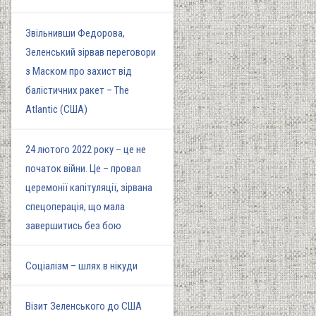
Звільнивши Федорова,
Зеленський зірвав переговори
з Маском про захист від
балістичних ракет – The
Atlantic (США)
24 лютого 2022 року – це не
початок війни. Це – провал
церемонії капітуляції, зірвана
спецоперація, що мала
завершитись без бою
Соціалізм – шлях в нікуди
Візит Зеленського до США