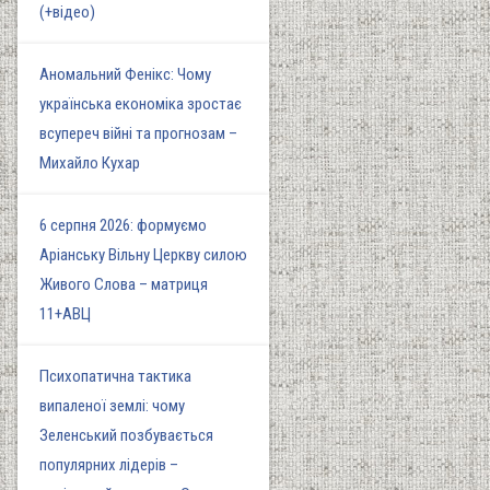
(+відео)
Аномальний Фенікс: Чому
українська економіка зростає
всупереч війні та прогнозам –
Михайло Кухар
6 серпня 2026: формуємо
Аріанську Вільну Церкву силою
Живого Слова – матриця
11+АВЦ
Психопатична тактика
випаленої землі: чому
Зеленський позбувається
популярних лідерів –