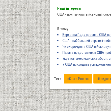
Наші інтереси
США - політичний і військовий союз
В тему
Верховна Рада просить США пр
США - найбільший стратегічний 
Чи скорочують США військову п
Палата представників США прий
Україна і американська зброя: 
У США приходить усвідомлення т
Теги
війна з Росією
гібридна 