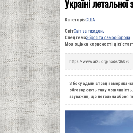
Україні летальної 
Категорія
США
Світ
Світ за тиждень
Спецтема
Зброя та самооборона
Моя оцінка корисності цієї стат
https://www.ar25.org/node/36070
З боку адміністрації американ
обговорюють таку можливість. 
зауважив, що летальна зброя по