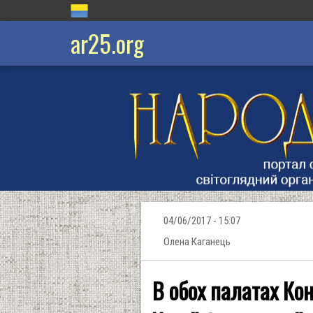
ar25.org
04/06/2017 - 15:07
Олена Каганець
В обох палатах Ко