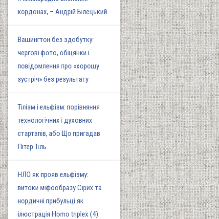
кордонах, – Андрій Білецький
Вашингтон без здобутку:
чергові фото, обіцянки і
повідомлення про «хорошу
зустріч» без результату
Тілізм і ельфізм: порівняння
технологічних і духовних
стартапів, або Що пригадав
Пітер Тіль
НЛО як прояв ельфізму:
витоки міфообразу Сірих та
нордичні прибульці як
ілюстрація Homo triplex (4)