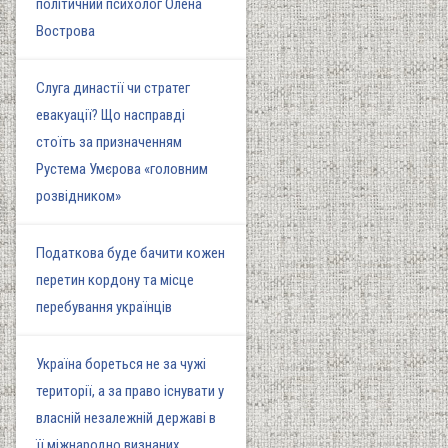
політичний психолог Олена
Вострова
Слуга династії чи стратег
евакуації? Що насправді
стоїть за призначенням
Рустема Умєрова «головним
розвідником»
Податкова буде бачити кожен
перетин кордону та місце
перебування українців
Україна бореться не за чужі
території, а за право існувати у
власній незалежній державі в
її міжнародно визнаних