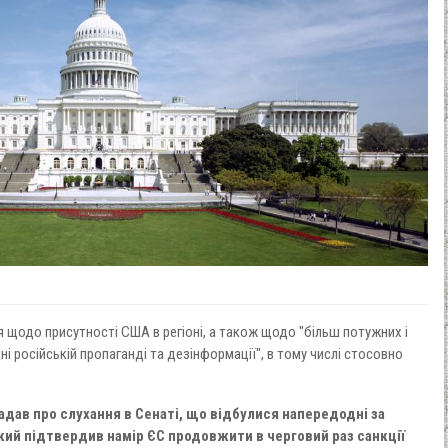
 щодо присутності США в регіоні, а також щодо "більш потужних і
 російській пропаганді та дезінформації", в тому числі стосовно
дав про слухання в Сенаті, що відбулися напередодні за
кий підтвердив намір ЄС продовжити в черговий раз санкції