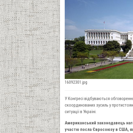
16092301.jpg
У Конгресі відбуваються обговорення
скоординованих зусиль у протистоянні
ситуації в Україні.
Американський законодавець нага
участю посла Євросоюзу в США, я