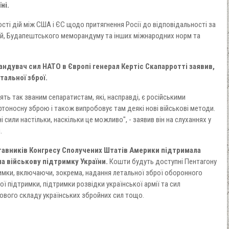
ні.
сті дій між США і ЄС щодо притягнення Росії до відповідальності за
й, Будапештського меморандуму та інших міжнародних норм та
дувач сил НАТО в Європі генерал Кертіс Скапарротті заявив,
тальної зброї.
оять так званим сепаратистам, які, насправді, є російськими
ртоносну зброю і також випробовує там деякі нові військові методи.
 сили настільки, наскільки це можливо", - заявив він на слуханнях у
.
тавників Конгресу Сполучених Штатів Америки підтримала
на військову підтримку України.
Кошти будуть доступні Пентагону
римки, включаючи, зокрема, надання летальної зброї оборонного
ї підтримки, підтримки розвідки української армії та сил
бового складу українських збройних сил тощо.