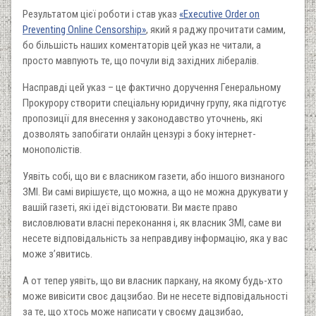
Результатом цієї роботи і став указ
«Executive Order on
Preventing Online Censorship»
, який я раджу прочитати самим,
бо більшість наших коментаторів цей указ не читали, а
просто мавпують те, що почули від західних лібералів.
Насправді цей указ – це фактично доручення Генеральному
Прокурору створити спеціальну юридичну групу, яка підготує
пропозиції для внесення у законодавство уточнень, які
дозволять запобігати онлайн цензурі з боку інтернет-
монополістів.
Уявіть собі, що ви є власником газети, або іншого визнаного
ЗМІ. Ви самі вирішуєте, що можна, а що не можна друкувати у
вашій газеті, які ідеї відстоювати. Ви маєте право
висловлювати власні переконання і, як власник ЗМІ, саме ви
несете відповідальність за неправдиву інформацію, яка у вас
може з’явитись.
А от тепер уявіть, що ви власник паркану, на якому будь-хто
може вивісити своє дацзибао. Ви не несете відповідальності
за те, що хтось може написати у своєму дацзибао,