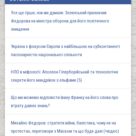
Усе ще гірше, ніж ми думали: Зеленський призначив
Федорова на міністра оборони для його політичного
знищення
Україна є фокусом Європи з найбільшою на субконтиненті
пасіонарністю національної спільноти
НЛО в міфології: Аполлон Гіперборійський та технологічні
секрети його мандрівок з ельфами (5)
Що ми можемо відповісти Івану Франку на його слова про
втрату давніх знань?
Михайло Федоров: стратегія війни, балістика, чому не на
протестах, переговори з Маском та що буде далі (+відео)