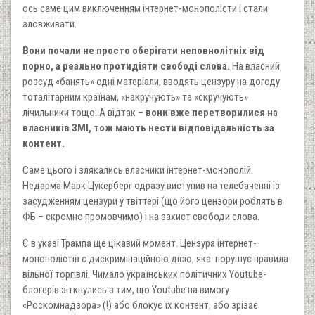
ось саме цим виключенням інтернет-монополісти і стали
зловживати.
Вони почали не просто оберігати неповнолітніх від
порно, а реально протидіяти свободі слова.
На власний
розсуд «банять» одні матеріали, вводять цензуру на догоду
тоталітарним країнам, «накручують» та «скручують»
лічильники тощо. А відтак –
вони вже перетворилися на
власників ЗМІ, тож мають нести відповідальність за
контент.
Саме цього і злякались власники інтернет-монополій.
Недарма Марк Цукерберг одразу виступив на телебаченні із
засудженням цензури у твіттері (що його цензори роблять в
ФБ – скромно промовчимо) і на захист свободи слова.
Є в указі Трампа ще цікавий момент. Цензура інтернет-
монополістів є дискримінаційною дією, яка порушує правила
вільної торгівлі. Чимало українських політичних Youtube-
блогерів зіткнулись з тим, що Youtube на вимогу
«Роскомнадзора» (!) або блокує їх контент, або зрізає