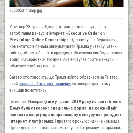
20200531trump.jpg
У четвер 28 травня Дональд Трамп підписав указ про
запобігання цензурі в Інтернеті
«Executive Order on
Preventing Online Censorship»
. Одразу купа ліберальних
коментаторів почала звинувачувати Трампа у «закручуванні
гайок», «боротьбі проти правди», «обмеженні свободи слова»
тощо. Ви серйозно? Людина, яка виступає проти цензури –
обмежує свободу слова?
Багато хто говорить, що Трамп нібито образився на Твіттер,
який
позначив його повідомлення
як «неправда», і тому
вирішив помститись.
Це не так. Насправді
ще у травні 2019 року на сайті Білого
Дому була створена спеціальна форма, де кожний міг
написати скаргу про неправомірну цензуру на провідних
інтернет-платформах.
І протягом року юридична команда
Президента вивчала і систематизувала отриману інформацію.