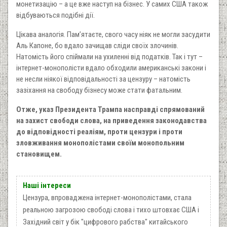
монетизацію – а це вже наступ на бізнес. У самих США також
відбуваються подібні дії.
Цікава аналогія. Пам’ятаєте, свого часу ніяк не могли засудити
Аль Капоне, бо вдало зачищав сліди своїх злочинів.
Натомість його спіймали на ухиленні від податків. Так і тут –
інтернет-монополісти вдало обходили американські закони і
не несли ніякої відповідальності за цензуру – натомість
зазіхання на свободу бізнесу може стати фатальним.
Отже, указ Президента Трампа насправді спрямований
на захист свободи слова, на приведення законодавства
до відповідності реаліям, проти цензури і проти
зловживання монополістами своїм монопольним
становищем.
Наші інтереси
Цензура, впроваджена інтернет-монополістами, стала
реальною загрозою свободі слова і тихо штовхає США і
Західний світ у бік "цифрового рабства" китайського