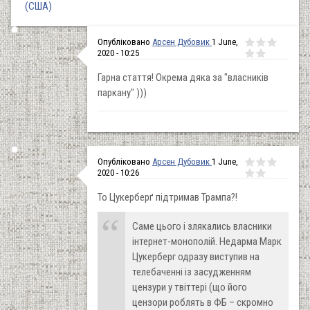
(США)
Опубліковано
Арсен Дубовик
1 June,
2020 - 10:25
Гарна стаття! Окрема дяка за "власників
паркану" )))
Опубліковано
Арсен Дубовик
1 June,
2020 - 10:26
То Цукерберґ підтримав Трампа?!
Саме цього і злякались власники
інтернет-монополій. Недарма Марк
Цукерберг одразу виступив на
телебаченні із засудженням
цензури у твіттері (що його
цензори роблять в ФБ – скромно