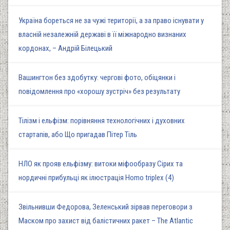
Україна бореться не за чужі території, а за право існувати у
власній незалежній державі в її міжнародно визнаних
кордонах, – Андрій Білецький
Вашингтон без здобутку: чергові фото, обіцянки і
повідомлення про «хорошу зустріч» без результату
Тілізм і ельфізм: порівняння технологічних і духовних
стартапів, або Що пригадав Пітер Тіль
НЛО як прояв ельфізму: витоки міфообразу Сірих та
нордичні прибульці як ілюстрація Homo triplex (4)
Звільнивши Федорова, Зеленський зірвав переговори з
Маском про захист від балістичних ракет – The Atlantic