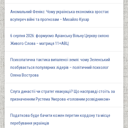
Аномальний Фенікс: Чому українська економіка зростає
всупереч війні та прогнозам – Михайло Кухар
6 серпня 2026: формуємо Аріанську Вільну Церкву силою
Живого Слова – матриця 11+АВЦ
Психопатична тактика випаленої землі: чому Зеленський
позбувається популярних лідерів – політичний психолог
Олена Вострова
Слуга династії чи стратег евакуації? Що насправді стоїть за
призначенням Рустема Умєрова «головним розвідником»
Податкова буде бачити кожен перетин кордону та місце
перебування українців