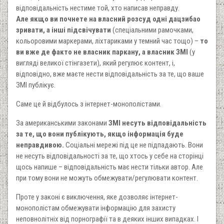
відповідальність нестиме той, хто написав неправду.
Але якщо ви почнете на власний розсуд одні дацзибао
зривати, а інші підсвічувати
(спеціальними рамочками,
кольоровими маркерами, ліхтариками у темний час тощо) –
то
ви вже де факто не власник паркану, а власник ЗМІ
(у
вигляді великої стінгазети), який регулює контент, і,
відповідно, вже маєте нести відповідальність за те, що ваше
ЗМІ публікує.
Саме це й відбулось з інтернет-монополістами.
За американськими законами
ЗМІ несуть відповідальність
за те, що вони публікують, якщо інформація буде
неправдивою.
Соціальні мережі під це не підпадають. Вони
не несуть відповідальності за те, що хтось у себе на сторінці
щось напише – відповідальність має нести тільки автор. Але
при тому вони не можуть обмежувати/регулювати контент.
Проте у законі є виключення, яке дозволяє інтернет-
монополістам обмежувати інформацію для захисту
неповнолітніх від порнографії та в деяких інших випадках. І