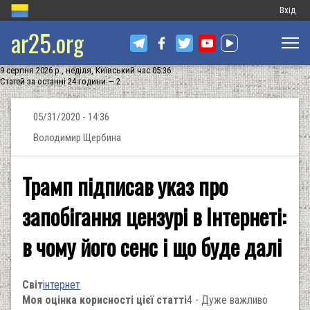
Меню
Вхід
ar25.org
обліков
запису
9 серпня 2026 р., неділя, Київський час 05:36
користу
Статей за останні 24 години — 2
05/31/2020 - 14:36
Володимир Щербина
Трамп підписав указ про
запобігання цензурі в Інтернеті:
в чому його сенс і що буде далі
Світ
інтернет
Моя оцінка корисності цієї статті
4 - Дуже важливо