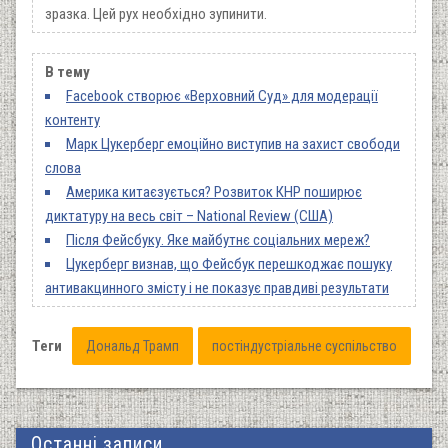
зразка. Цей рух необхідно зупинити.
В тему
Facebook створює «Верховний Суд» для модерації
контенту
Марк Цукерберг емоційно виступив на захист свободи
слова
Америка китаєзується? Розвиток КНР поширює
диктатуру на весь світ – National Review (США)
Після Фейсбуку. Яке майбутнє соціальних мереж?
Цукерберг визнав, що Фейсбук перешкоджає пошуку
антивакцинного змісту і не показує правдиві результати
Теги
Дональд Трамп
постіндустріальне суспільство
Останні записи