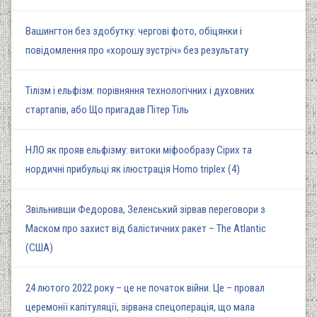
Вашингтон без здобутку: чергові фото, обіцянки і
повідомлення про «хорошу зустріч» без результату
Тілізм і ельфізм: порівняння технологічних і духовних
стартапів, або Що пригадав Пітер Тіль
НЛО як прояв ельфізму: витоки міфообразу Сірих та
нордичні прибульці як ілюстрація Homo triplex (4)
Звільнивши Федорова, Зеленський зірвав переговори з
Маском про захист від балістичних ракет – The Atlantic
(США)
24 лютого 2022 року – це не початок війни. Це – провал
церемонії капітуляції, зірвана спецоперація, що мала