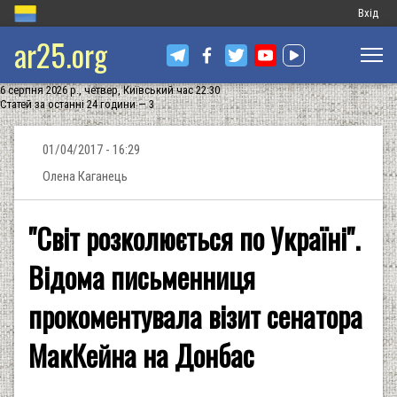
Меню
Вхід
ar25.org
обліков
запису
6 серпня 2026 р., четвер, Київський час 22:30
користу
Статей за останні 24 години — 3
01/04/2017 - 16:29
Олена Каганець
"Світ розколюється по Україні".
Відома письменниця
прокоментувала візит сенатора
МакКейна на Донбас