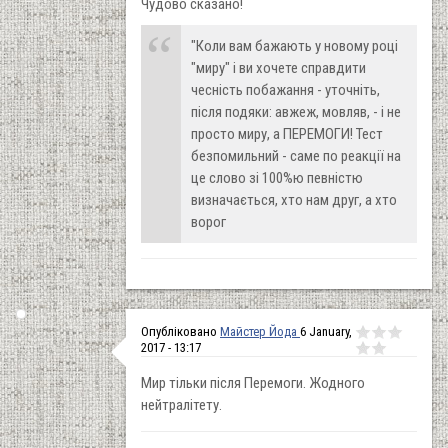
Чудово сказано!
"Коли вам бажають у новому році
"миру" і ви хочете справдити
чесність побажання - уточніть,
після подяки: авжеж, мовляв, - і не
просто миру, а ПЕРЕМОГИ! Тест
безпомильний - саме по реакції на
це слово зі 100%ю певністю
визначається, хто нам друг, а хто
ворог
Опубліковано
Майстер Йода
6 January,
2017 - 13:17
Мир тiльки пiсля Перемоги. Жодного
нейтралiтету.