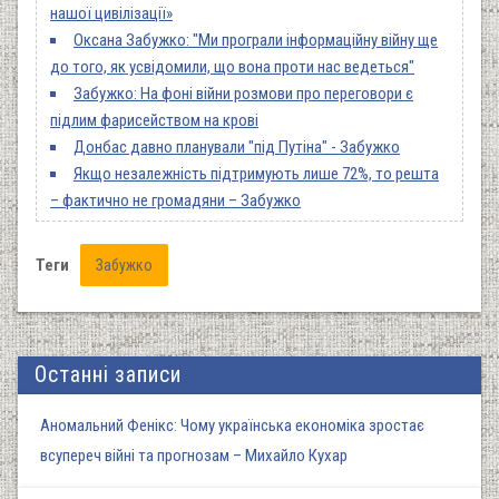
нашої цивілізації»
Оксана Забужко: "Ми програли інформаційну війну ще
до того, як усвідомили, що вона проти нас ведеться"
Забужко: На фоні війни розмови про переговори є
підлим фарисейством на крові
Донбас давно планували "під Путіна" - Забужко
Якщо незалежність підтримують лише 72%, то решта
– фактично не громадяни – Забужко
Теги
Забужко
Останні записи
Аномальний Фенікс: Чому українська економіка зростає
всупереч війні та прогнозам – Михайло Кухар