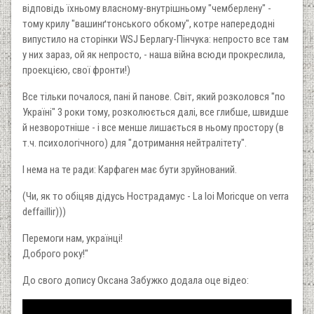
відповідь їхньому власному-внутрішньому "чемберлену" -
тому крилу "вашинґтонського обкому", котре напередодні
випустило на сторінки WSJ Берлагу-Пінчука: непросто все там
у них зараз, ой як непросто, - наша війна всюди прокреслила,
проекцією, свої фронти!)
Все тільки почалося, пані й панове. Світ, який розколовся "по
Україні" 3 роки тому, розколюється далі, все глибше, швидше
й незворотніше - і все менше лишається в ньому простору (в
т.ч. психологічного) для "дотримання нейтралітету".
І нема на те ради: Карфаген має бути зруйнований.
(Чи, як то обіцяв дідусь Нострадамус - La loi Moricque on verra
deffaillir)))
Перемоги нам, українці!
Доброго року!"
До свого допису Оксана Забужко додала оце відео: