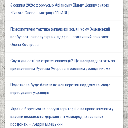
6 серпня 2026: формуємо Аріанську Вільну Церкву силою
Живого Слова – матриця 11+АВЦ
Психопатична тактика випаленої землі: чому Зеленський
позбувається популярних лідерів – політичний психолог
Олена Вострова
Слуга династії чи стратег евакуації? Що насправді стоїть за
призначенням Рустема Умєрова «головним розвідником»
Податкова буде бачити кожен перетин кордону та місце
перебування українців
Україна бореться не за чужі території, а за право існувати у
власній незалежній державі в її міжнародно визнаних
кордонах, – Андрій Білецький