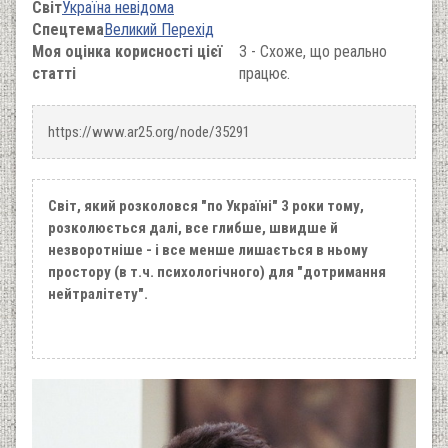
Світ
Україна невідома
Спецтема
Великий Перехід
Моя оцінка корисності цієї
3 - Схоже, що реально
статті
працює.
https://www.ar25.org/node/35291
Світ, який розколовся "по Україні" 3 роки тому,
розколюється далі, все глибше, швидше й
незворотніше - і все менше лишається в ньому
простору (в т.ч. психологічного) для "дотримання
нейтралітету".