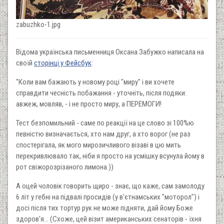
zabuzhko-1.jpg
Відома українська письменниця Оксана Забужко написала на
своїй
сторінці у Фейсбук
:
"Коли вам бажають у новому році "миру" і ви хочете
справдити чесність побажання - уточніть, після подяки:
авжеж, мовляв, - і не просто миру, а ПЕРЕМОГИ!
Тест безпомильний - саме по реакції на це слово зі 100%ю
певністю визначається, хто нам друг, а хто ворог (не раз
спостерігала, як мого мирозичливого візаві в цю мить
перекривлювало так, ніби я просто на усмішку всунула йому в
рот свіжорозрізаного лимона.))
А оцей чоловік говорить щиро - знає, що каже, сам замолоду
6 літ у гебні на підвалі просидів (у в'єтнамських "моторол") і
досі після тих тортур рук не може підняти, дай йому Боже
здоров'я... (Схоже, цей візит американських сенаторів - їхня