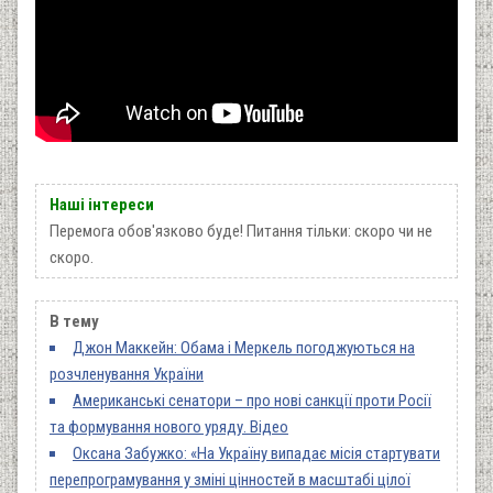
Наші інтереси
Перемога обов'язково буде! Питання тільки: скоро чи не
скоро.
В тему
Джон Маккейн: Обама і Меркель погоджуються на
розчленування України
Американські сенатори – про нові санкції проти Росії
та формування нового уряду. Відео
Оксана Забужко: «На Україну випадає місія стартувати
перепрограмування у зміні цінностей в масштабі цілої