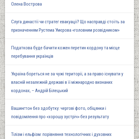
Олена Вострова
Слуга династії чи стратег евакуації? Що насправді стоїть за
призначенням Рустема Умєрова «головним розвідником»
Податкова буде бачити кожен перетин кордону та місце
перебування українців
Україна бореться не за чужі території, а за право існувати у
власній незалежній державі в її міжнародно визнаних
кордонах, – Андрій Білецький
Вашингтон без здобутку: чергові фото, обіцянки і
повідомлення про «хорошу зустріч» без результату
Тілізм і ельфізм: порівняння технологічних і духовних