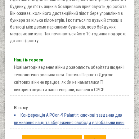
будинку, де п’ять ящиків боєприпасів прив’язують до робота.
Він оживає, коли його дистанційний пілот бере управління з
бункера за кілька кілометрів, і котиться по вузькій стежці в
багнюці між двома парканами будинків, повз байдужих
місцевих жителів. Так починається його 10-годинна подорож
до лінії фронту.
Наші інтереси
Нові методи ведення війни дозволяють зберігати людей і
технологічно розвиватися. Тактика Першої і Другою
світових війн не працює, як би не намагалися її
використовувати наші генерали, навчені в СРСР.
В тему
Конференція AIPCon-9 Palantir: ключові завдання для
виживання нації та збереження свободи у глобальній війні