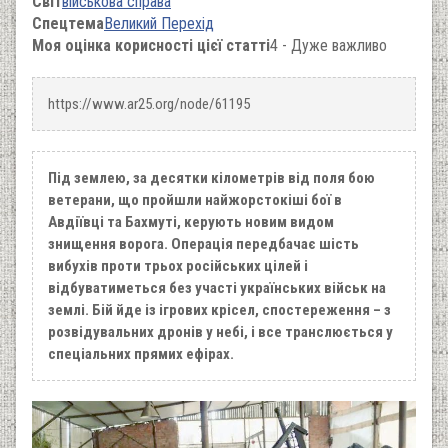
Світ
військова справа
Спецтема
Великий Перехід
Моя оцінка корисності цієї статті
4 - Дуже важливо
https://www.ar25.org/node/61195
Під землею, за десятки кілометрів від поля бою
ветерани, що пройшли найжорстокіші бої в
Авдіївці та Бахмуті, керують новим видом
знищення ворога. Операція передбачає шість
вибухів проти трьох російських цілей і
відбуватиметься без участі українських військ на
землі. Бій йде із ігрових крісел, спостереження – з
розвідувальних дронів у небі, і все транслюється у
спеціальних прямих ефірах.