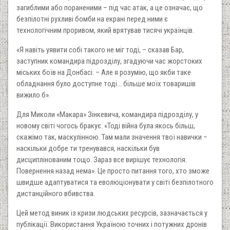
загиблими або пораненими – під час атак, а це означає, що
безпілотні рухливі бомби на екрані перед ними є
технологічним проривом, який врятував тисячі українців.
«Я навіть уявити собі такого не міг тоді, – сказав Бар,
заступник командира підрозділу, згадуючи час жорстоких
міських боїв на Донбасі. – Але я розумію, що якби таке
обладнання було доступне тоді… більше моїх товаришів
вижило б».
Для Миколи «Макара» Зінкевича, командира підрозділу, у
новому світі чогось бракує. «Тоді війна була якось більш,
скажімо так, маскулінною. Там мали значення твої навички –
наскільки добре ти тренувався, наскільки був
дисциплінованим тощо. Зараз все вирішує технологія.
Повернення назад нема». Це просто питання того, хто зможе
швидше адаптуватися та еволюціонувати у світі безпілотного
дистанційного вбивства.
Цей метод виник із кризи людських ресурсів, зазначається у
публікації. Використання Україною точних і потужних дронів