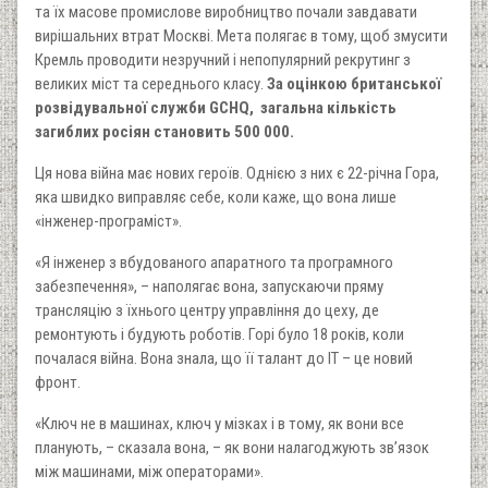
та їх масове промислове виробництво почали завдавати
вирішальних втрат Москві. Мета полягає в тому, щоб змусити
Кремль проводити незручний і непопулярний рекрутинг з
великих міст та середнього класу.
За оцінкою британської
розвідувальної служби GCHQ, загальна кількість
загиблих росіян становить 500 000.
Ця нова війна має нових героїв. Однією з них є 22-річна Гора,
яка швидко виправляє себе, коли каже, що вона лише
«інженер-програміст».
«Я інженер з вбудованого апаратного та програмного
забезпечення», – наполягає вона, запускаючи пряму
трансляцію з їхнього центру управління до цеху, де
ремонтують і будують роботів. Горі було 18 років, коли
почалася війна. Вона знала, що її талант до ІТ – це новий
фронт.
«Ключ не в машинах, ключ у мізках і в тому, як вони все
планують, – сказала вона, – як вони налагоджують зв’язок
між машинами, між операторами».