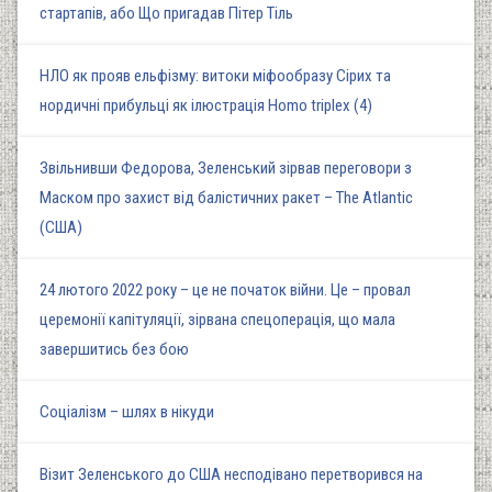
стартапів, або Що пригадав Пітер Тіль
НЛО як прояв ельфізму: витоки міфообразу Сірих та
нордичні прибульці як ілюстрація Homo triplex (4)
Звільнивши Федорова, Зеленський зірвав переговори з
Маском про захист від балістичних ракет – The Atlantic
(США)
24 лютого 2022 року – це не початок війни. Це – провал
церемонії капітуляції, зірвана спецоперація, що мала
завершитись без бою
Соціалізм – шлях в нікуди
Візит Зеленського до США несподівано перетворився на