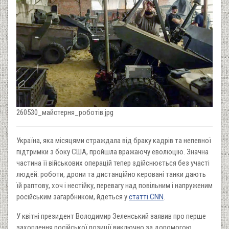
260530_майстерня_роботів.jpg
Україна, яка місяцями страждала від браку кадрів та непевної
підтримки з боку США, пройшла вражаючу еволюцію. Значна
частина її військових операцій тепер здійснюється без участі
людей: роботи, дрони та дистанційно керовані танки дають
їй раптову, хоч і нестійку, перевагу над повільним і напруженим
російським загарбником, йдеться у
статті CNN
.
У квітні президент Володимир Зеленський заявив про перше
захоплення російської позиції виключно за допомогою