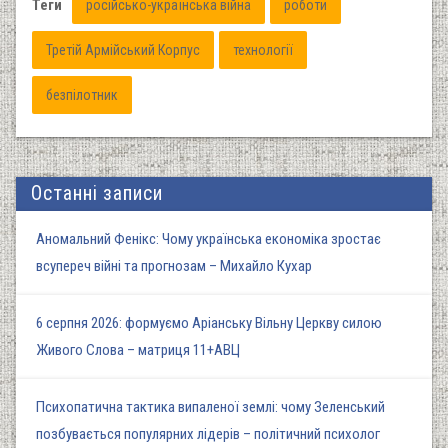
Теги
російсько-українська війна
роботи
Третій Армійський Корпус
технології
безпілотник
Останні записи
Аномальний Фенікс: Чому українська економіка зростає
всупереч війні та прогнозам – Михайло Кухар
6 серпня 2026: формуємо Аріанську Вільну Церкву силою
Живого Слова – матриця 11+АВЦ
Психопатична тактика випаленої землі: чому Зеленський
позбувається популярних лідерів – політичний психолог