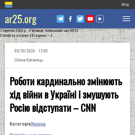
Меню
Вхід
ar25.org
обліков
запису
7 серпня 2026 р., п'ятниця, Київський час 09:25
користу
Статей за останні 24 години — 3
05/30/2026 - 13:00
Олена Каганець
Роботи кардинально змінюють
хід війни в Україні і змушують
Росію відступати – CNN
Категорія
Україна