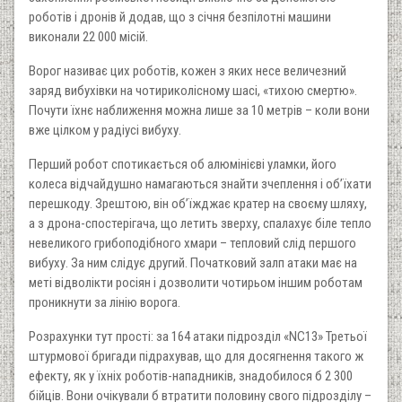
роботів і дронів й додав, що з січня безпілотні машини
виконали 22 000 місій.
Ворог називає цих роботів, кожен з яких несе величезний
заряд вибухівки на чотириколісному шасі, «тихою смертю».
Почути їхнє наближення можна лише за 10 метрів – коли вони
вже цілком у радіусі вибуху.
Перший робот спотикається об алюмінієві уламки, його
колеса відчайдушно намагаються знайти зчеплення і об’їхати
перешкоду. Зрештою, він об’їжджає кратер на своєму шляху,
а з дрона-спостерігача, що летить зверху, спалахує біле тепло
невеликого грибоподібного хмари – тепловий слід першого
вибуху. За ним слідує другий. Початковий залп атаки має на
меті відволікти росіян і дозволити чотирьом іншим роботам
проникнути за лінію ворога.
Розрахунки тут прості: за 164 атаки підрозділ «NC13» Третьої
штурмової бригади підрахував, що для досягнення такого ж
ефекту, як у їхніх роботів-нападників, знадобилося б 2 300
бійців. Вони очікували б втратити половину свого підрозділу –