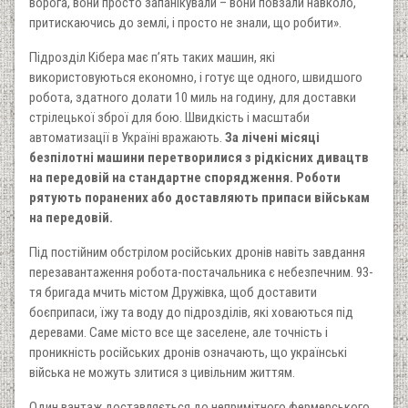
ворога, вони просто запанікували – вони повзали навколо,
притискаючись до землі, і просто не знали, що робити».
Підрозділ Кібера має п’ять таких машин, які
використовуються економно, і готує ще одного, швидшого
робота, здатного долати 10 миль на годину, для доставки
стрілецької зброї для бою. Швидкість і масштаби
автоматизації в Україні вражають.
За лічені місяці
безпілотні машини перетворилися з рідкісних дивацтв
на передовій на стандартне спорядження. Роботи
рятують поранених або доставляють припаси військам
на передовій.
Під постійним обстрілом російських дронів навіть завдання
перезавантаження робота-постачальника є небезпечним. 93-
тя бригада мчить містом Дружівка, щоб доставити
боєприпаси, їжу та воду до підрозділів, які ховаються під
деревами. Саме місто все ще заселене, але точність і
проникність російських дронів означають, що українські
війська не можуть злитися з цивільним життям.
Один вантаж доставляється до непримітного фермерського