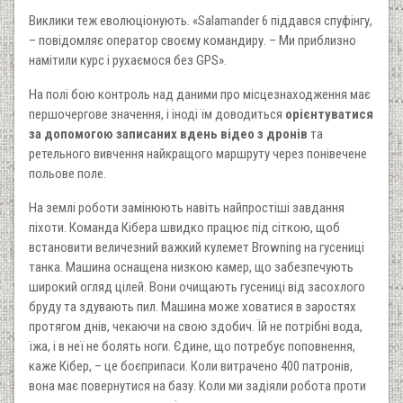
Виклики теж еволюціонують. «Salamander 6 піддався спуфінгу,
– повідомляє оператор своєму командиру. – Ми приблизно
намітили курс і рухаємося без GPS».
На полі бою контроль над даними про місцезнаходження має
першочергове значення, і іноді їм доводиться
орієнтуватися
за допомогою записаних вдень відео з дронів
та
ретельного вивчення найкращого маршруту через понівечене
польове поле.
На землі роботи замінюють навіть найпростіші завдання
піхоти. Команда Кібера швидко працює під сіткою, щоб
встановити величезний важкий кулемет Browning на гусениці
танка. Машина оснащена низкою камер, що забезпечують
широкий огляд цілей. Вони очищають гусениці від засохлого
бруду та здувають пил. Машина може ховатися в заростях
протягом днів, чекаючи на свою здобич. Їй не потрібні вода,
їжа, і в неї не болять ноги. Єдине, що потребує поповнення,
каже Кібер, – це боєприпаси. Коли витрачено 400 патронів,
вона має повернутися на базу. Коли ми задіяли робота проти