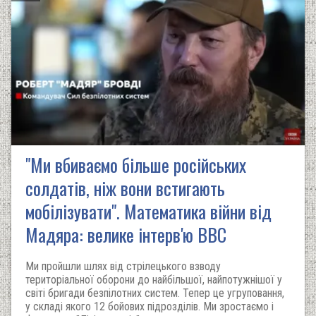
"Ми вбиваємо більше російських
солдатів, ніж вони встигають
мобілізувати". Математика війни від
Мадяра: велике інтерв'ю ВВС
Ми пройшли шлях від стрілецького взводу
територіальної оборони до найбільшої, найпотужнішої у
світі бригади безпілотних систем. Тепер це угруповання,
у складі якого 12 бойових підрозділів. Ми зростаємо і