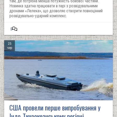
там, де потрібна менша потужність бойової частини.
Новинка здатна працювати в парі з розвідувальними
дронами «Лелека», що дозволяє створити повноцінний
розвідувально-ударний комплекс.
0
25
чер
США провели перше випробування у
Індо-Тихоокеанському регіоні