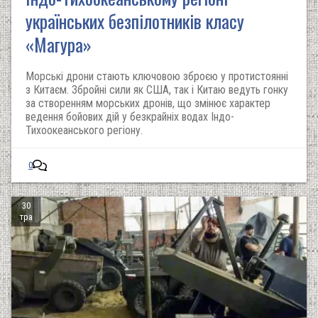
українських безпілотників класу
«Магура»
Морські дрони стають ключовою зброєю у протистоянні
з Китаєм. Збройні сили як США, так і Китаю ведуть гонку
за створенням морських дронів, що змінює характер
ведення бойових дій у безкрайніх водах Індо-
Тихоокеанського регіону.
0
30
тра