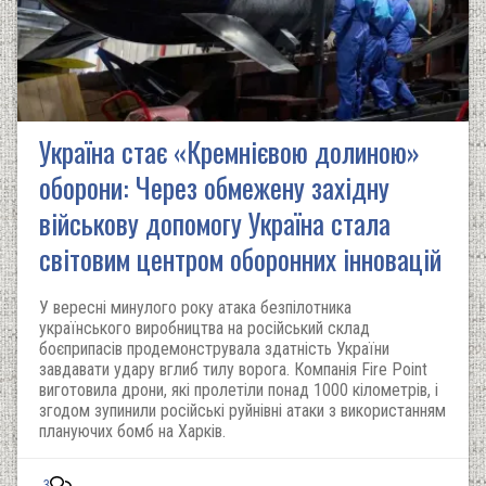
Україна стає «Кремнієвою долиною»
оборони: Через обмежену західну
військову допомогу Україна стала
світовим центром оборонних інновацій
У вересні минулого року атака безпілотника
українського виробництва на російський склад
боєприпасів продемонструвала здатність України
завдавати удару вглиб тилу ворога. Компанія Fire Point
виготовила дрони, які пролетіли понад 1000 кілометрів, і
згодом зупинили російські руйнівні атаки з використанням
плануючих бомб на Харків.
3