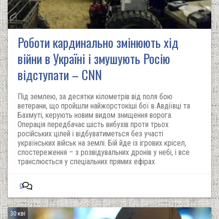
Роботи кардинально змінюють хід
війни в Україні і змушують Росію
відступати – CNN
Під землею, за десятки кілометрів від поля бою
ветерани, що пройшли найжорстокіші бої в Авдіївці та
Бахмуті, керують новим видом знищення ворога.
Операція передбачає шість вибухів проти трьох
російських цілей і відбуватиметься без участі
українських військ на землі. Бій йде із ігрових крісел,
спостереження – з розвідувальних дронів у небі, і все
транслюється у спеціальних прямих ефірах.
0
30 кві