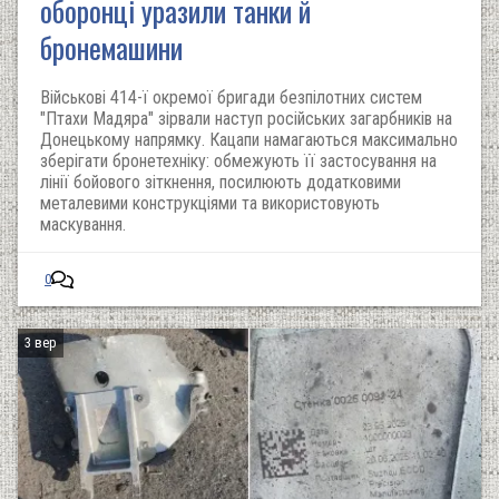
оборонці уразили танки й
бронемашини
Військові 414-ї окремої бригади безпілотних систем
"Птахи Мадяра" зірвали наступ російських загарбників на
Донецькому напрямку. Кацапи намагаються максимально
зберігати бронетехніку: обмежують її застосування на
лінії бойового зіткнення, посилюють додатковими
металевими конструкціями та використовують
маскування.
0
3 вер