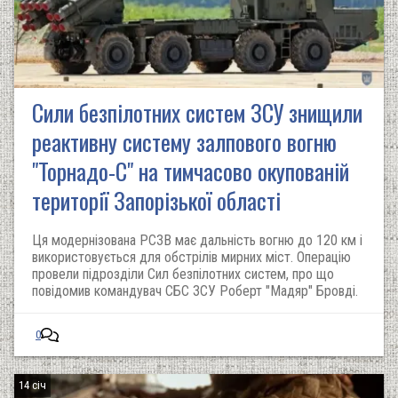
Сили безпілотних систем ЗСУ знищили
реактивну систему залпового вогню
"Торнадо-С" на тимчасово окупованій
території Запорізької області
Ця модернізована РСЗВ має дальність вогню до 120 км і
використовується для обстрілів мирних міст. Операцію
провели підрозділи Сил безпілотних систем, про що
повідомив командувач СБС ЗСУ Роберт "Мадяр" Бровді.
0
14 січ