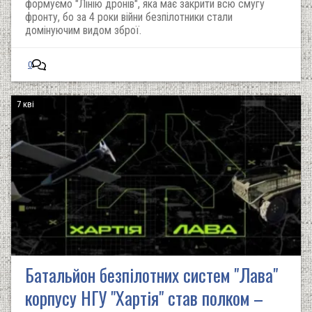
формуємо "Лінію дронів", яка має закрити всю смугу
фронту, бо за 4 роки війни безпілотники стали
домінуючим видом зброї.
0
7 кві
Батальйон безпілотних систем "Лава"
корпусу НГУ "Хартія" став полком –