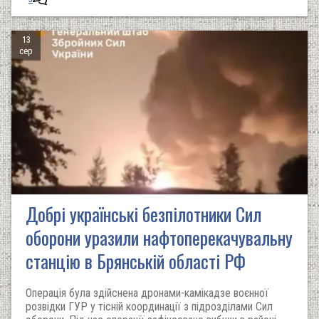
13
сер
Добрі українські безпілотники Сил
оборони уразили нафтоперекачувальну
станцію в Брянській області РФ
Операція була здійснена дронами-камікадзе воєнної
розвідки ГУР у тісній координації з підрозділами Сил