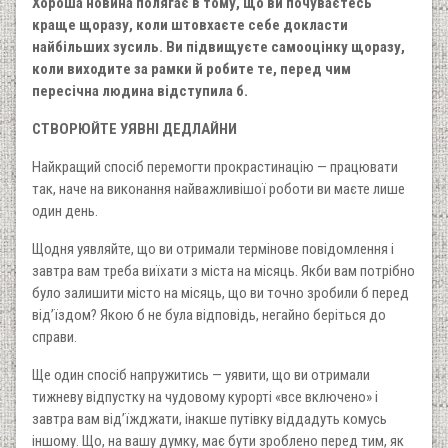
Хороша новина полягає в тому, що ви почуваєтесь
краще щоразу, коли штовхаєте себе докласти
найбільших зусиль. Ви підвищуєте самооцінку щоразу,
коли виходите за рамки й робите те, перед чим
пересічна людина відступила б.
СТВОРЮЙТЕ УЯВНІ ДЕДЛАЙНИ
Найкращий спосіб перемогти прокрастинацію — працювати
так, наче на виконання найважливішої роботи ви маєте лише
один день.
Щодня уявляйте, що ви отримали термінове повідомлення і
завтра вам треба виїхати з міста на місяць. Якби вам потрібно
було залишити місто на місяць, що ви точно зробили б перед
від’їздом? Якою б не була відповідь, негайно беріться до
справи.
Ще один спосіб напружитись — уявити, що ви отримали
тижневу відпустку на чудовому курорті «все включено» і
завтра вам від’їжджати, інакше путівку віддадуть комусь
іншому. Що, на вашу думку, має бути зроблено перед тим, як