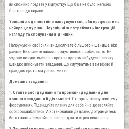
ви спокійно поїдете у відпустку? Що б це не було, негайно
беріться до справи.
Успішні люди постійно напружуються, аби працювати на
найкращому рівні. Неуспішні ж потребують інструкцій,
нагляду та спонукання від інших.
Напружуючи свої сили, ви досягнете більшого й швидше, ніж
раніше. Ви станете високопродуктивною особистістю. Ви
чудово почуватиметесь і крок за кроком вибудуєте звичку
швидко виконувати завдання, що слугуватиме вам вірою й
правдою протягом усього життя.
Домашнє завдання:
1.
Ставте собі дедлайни та проміжні дедлайни для
кожного завдання й діяльності
. Створіть власну «систему
форсування». Підвищуйте планку для себе й не дозволяйте
собі розслаблятись. А встановивши дедлайн, дотримуйтесь
його і навіть намагайтесь випереджати строк виконання.
2.
Записуйте кожен крок великої роботи чи проекту