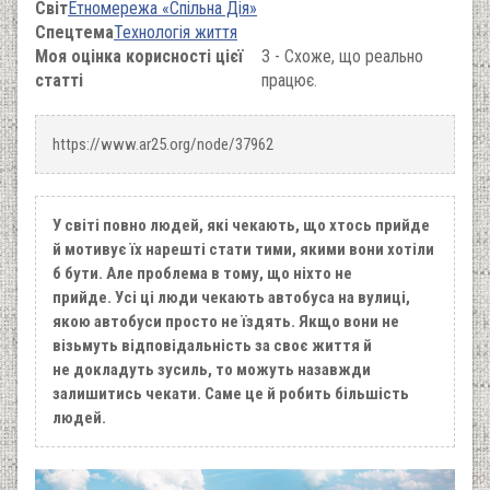
Світ
Етномережа «Спільна Дія»
Спецтема
Технологія життя
Моя оцінка корисності цієї
3 - Схоже, що реально
статті
працює.
https://www.ar25.org/node/37962
У світі повно людей, які чекають, що хтось прийде
й мотивує їх нарешті стати тими, якими вони хотіли
б бути. Але проблема в тому, що ніхто не
прийде. Усі ці люди чекають автобуса на вулиці,
якою автобуси просто не їздять. Якщо вони не
візьмуть відповідальність за своє життя й
не докладуть зусиль, то можуть назавжди
залишитись чекати. Саме це й робить більшість
людей.