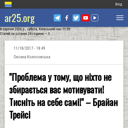
Меню
Вхід
ar25.org
обліков
запису
8 серпня 2026 р., субота, Київський час 11:39
користу
Статей за останні 24 години — 3
11/18/2017 - 18:49
Оксана Колосовська
"Проблема у тому, що ніхто не
збирається вас мотивувати!
Тисніть на себе самі!" – Брайан
Трейсі