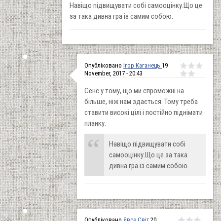
Навіщо підвищувати собі самооцінку.Що це
за така дивна гра із самим собою.
Опубліковано
Ігор Каганець
19
November, 2017 - 20:43
Сенс у тому, що ми спроможні на
більше, ніж нам здається. Тому треба
ставити високі цілі і постійно піднімати
планку.
Навіщо підвищувати собі
самооцінку.Що це за така
дивна гра із самим собою.
Опубліковано
Явсе Світ
20