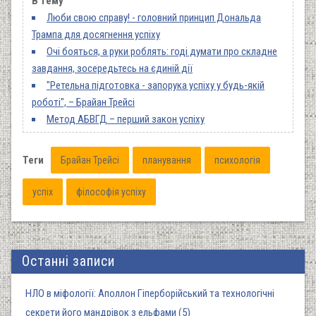
В тему
Люби свою справу! - головний принцип Дональда
Трампа для досягнення успіху
Очі бояться, а руки роблять: годі думати про складне
завдання, зосередьтесь на єдиній дії
"Ретельна підготовка - запорука успіху у будь-якій
роботі", – Брайан Трейсі
Метод АБВГД – перший закон успіху
Теги
Брайан Трейсі
планування
психологія
успіх
філософія успіху
Останні записи
НЛО в міфології: Аполлон Гіперборійський та технологічні
секрети його мандрівок з ельфами (5)