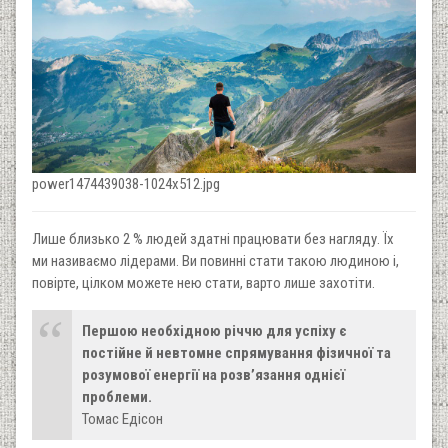
power1474439038-1024x512.jpg
Лише близько 2 % людей здатні працювати без нагляду. Їх
ми називаємо лідерами. Ви повинні стати такою людиною і,
повірте, цілком можете нею стати, варто лише захотіти.
Першою необхідною річчю для успіху є
постійне й невтомне спрямування фізичної та
розумової енергії на розв’язання однієї
проблеми.
Томас Едісон