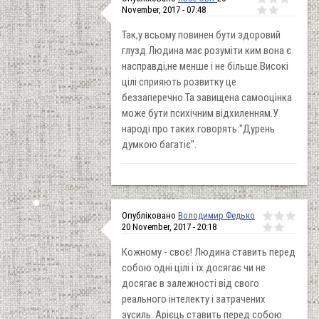
November, 2017 - 07:48
Так,у всьому повинен бути здоровий
глузд.Людина має розуміти ким вона є
насправді,не менше і не більше.Високі
цілі сприяють розвитку це
беззаперечно.Та завищена самооцінка
може бути психічним відхиленням.У
народі про таких говорять:"Дурень
думкою багатіє".
Опубліковано
Володимир Федько
20 November, 2017 - 20:18
Кожному - своє! Людина ставить перед
собою одні цілі і їх досягає чи не
досягає в залежності від свого
реального інтелекту і затрачених
зусиль. Арієць ставить перед собою