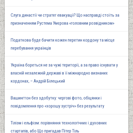
Слуга династії чи стратег евакуації? Що насправді стоїть за
призначенням Рустема Умєрова «головним розвідником»
Податкова буде бачити кожен перетин кордону та місце
перебування українців
Україна бореться не за чужі території, а за право існувати у
власній незалежній державі в її міжнародно визнаних
кордонах, – Андрій Білецький
Вашингтон без здобутку: чергові фото, обіцянки і
повідомлення про «хорошу зустріч» без результату
Тілізм і ельфізм: порівняння технологічних і духовних
стартапів, або Що пригадав Пітер Тіль