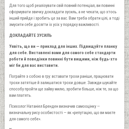
Для того щоб реалізувати свій повний потенціал, ви повинні
сформувати звичку докладати зусиль, а не чекати, що хтось
інший прийде і зробить це за вас. Вам треба обрати цілі, а тоді
змусити себе досягти їх усіх у порядку важливості.
ДОКЛАДАЙТЕ ЗУСИЛЬ
Уявіть, що ви — приклад для інших. Підвищуйте планку
для себе. Виставлені вами для самого себе стандарти
роботи й поведінки повинні бути вищими, ніж будь-хто
міг би для вас виставити.
Пограйте з собою в гру: вставати трохи раніше, працювати
трохи затятіше й залишатися трохи довше. Завжди шукайте
способу пройти ще зайву милю, зробити більше, ніж те, за що
вам платять.
Психолог Натаніел Бренден визначив самооцінку —
визначальну рису особистості — як «репутацію, що ви маєте
для самого себе».