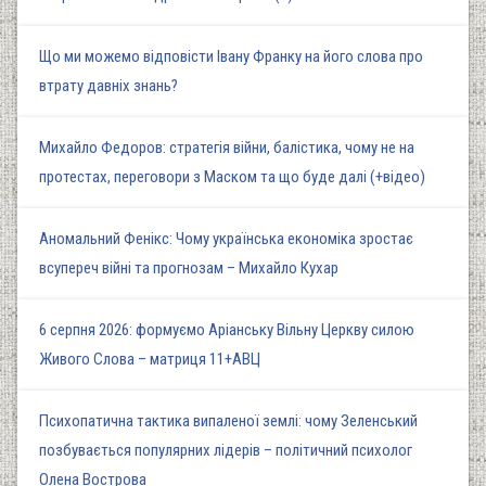
Що ми можемо відповісти Івану Франку на його слова про
втрату давніх знань?
Михайло Федоров: стратегія війни, балістика, чому не на
протестах, переговори з Маском та що буде далі (+відео)
Аномальний Фенікс: Чому українська економіка зростає
всупереч війні та прогнозам – Михайло Кухар
6 серпня 2026: формуємо Аріанську Вільну Церкву силою
Живого Слова – матриця 11+АВЦ
Психопатична тактика випаленої землі: чому Зеленський
позбувається популярних лідерів – політичний психолог
Олена Вострова