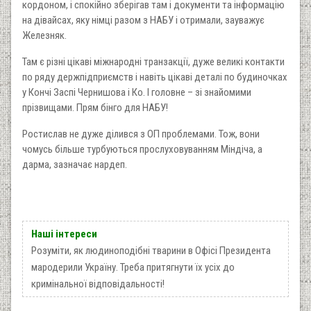
кордоном, і спокійно зберігав там і документи та інформацію
на дівайсах, яку німці разом з НАБУ і отримали, зауважує
Железняк.
Там є різні цікаві міжнародні транзакції, дуже великі контакти
по ряду держпідприємств і навіть цікаві деталі по будиночках
у Кончі Заспі Чернишова і Ко. І головне – зі знайомими
прізвищами. Прям бінго для НАБУ!
Ростислав не дуже ділився з ОП проблемами. Тож, вони
чомусь більше турбуються прослуховуванням Міндіча, а
дарма, зазначає нардеп.
Наші інтереси
Розуміти, як людиноподібні тварини в Офісі Президента
мародерили Україну. Треба притягнути їх усіх до
кримінальної відповідальності!