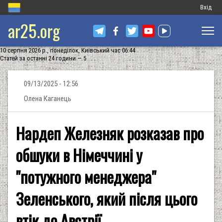
Меню
Вхід
ar25.org
обліков
запису
10 серпня 2026 р., понеділок, Київський час 06:44
користу
Статей за останні 24 години — 5
09/13/2025 - 12:56
Олена Каганець
Нардеп Железняк розказав про
обшуки в Німеччині у
"потужного менеджера"
Зеленського, який після цього
втік до Австрії