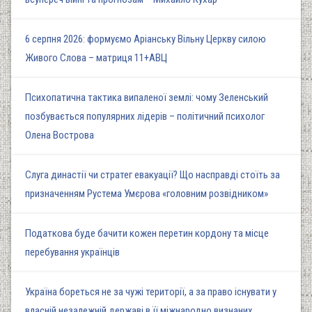
6 серпня 2026: формуємо Аріанську Вільну Церкву силою
Живого Слова – матриця 11+АВЦ
Психопатична тактика випаленої землі: чому Зеленський
позбувається популярних лідерів – політичний психолог
Олена Вострова
Слуга династії чи стратег евакуації? Що насправді стоїть за
призначенням Рустема Умєрова «головним розвідником»
Податкова буде бачити кожен перетин кордону та місце
перебування українців
Україна бореться не за чужі території, а за право існувати у
власній незалежній державі в її міжнародно визнаних