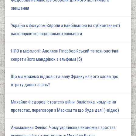
Федорова на міністра оборони для його політичного
знищення
Україна є фокусом Європи з найбільшою на субконтиненті
пасіонарністю національної спільноти
НЛО в міфології: Аполлон Гіперборійський та технологічні
секрети його мандрівок з ельфами (5)
Що ми можемо відповісти Івану Франку на його слова про
втрату давніх знань?
Михайло Федоров: стратегія війни, балістика, чому не на
протестах, переговори з Маском та що буде далі (+відео)
Аномальний Фенікс: Чому українська економіка зростає
всупереч війні та прогнозам – Михайло Кухар