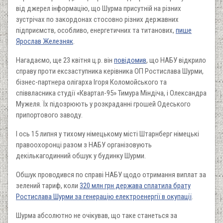
від джерел інформацію, що Шурма присутній на різних
зустрічах по закордонах стосовно різних державних
підприємств, особливо, енергетичних та титанових,
пише
Ярослав Железняк
.
Нагадаємо, ще 23 квітня ц.р. він
повідомив
, що НАБУ відкрило
справу проти ексзаступника керівника ОП Ростислава Шурми,
бізнес-партнера олігарха Ігоря Коломойського та
співвласника студії «Квартал-95» Тимура Міндіча, і Олександра
Мужеля. Їх підозрюють у розкраданні грошей Одеського
припортового заводу.
І ось 15 липня у тихому німецькому місті Штарнберг німецькі
правоохоронці разом з НАБУ організовують
декількагодинний обшук у будинку Шурми.
Обшук проводився по справі НАБУ щодо отримання виплат за
зелений тариф, коли
320 млн грн держава сплатила брату
Ростислава Шурми за генерацію електроенергії в окупації
.
Шурма абсолютно не очікував, що таке станеться за