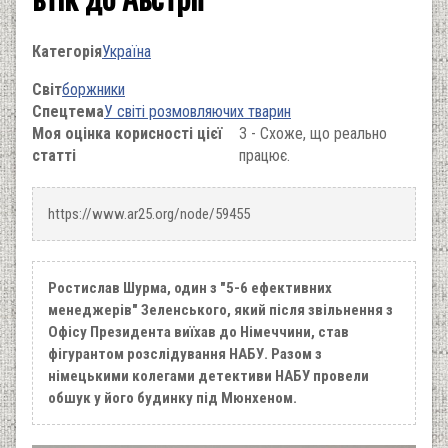
Категорія
Україна
Світ
боржники
Спецтема
У світі розмовляючих тварин
Моя оцінка корисності цієї
3 - Схоже, що реально
статті
працює.
https://www.ar25.org/node/59455
Ростислав Шурма, один з "5-6 ефективних
менеджерів" Зеленського, який після звільнення з
Офісу Президента виїхав до Німеччини, став
фігурантом розслідування НАБУ. Разом з
німецькими колегами детективи НАБУ провели
обшук у його будинку під Мюнхеном.