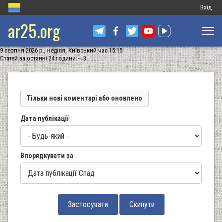
Меню
Вхід
ar25.org
обліков
запису
9 серпня 2026 р., неділя, Київський час 15:15
користу
Статей за останні 24 години — 3
Тільки нові коментарі або оновлено
Дата публікації
Впорядкувати за