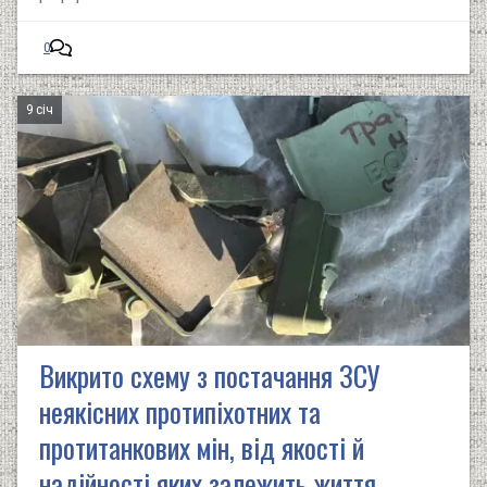
0
9 січ
Викрито схему з постачання ЗСУ
неякісних протипіхотних та
протитанкових мін, від якості й
надійності яких залежить життя