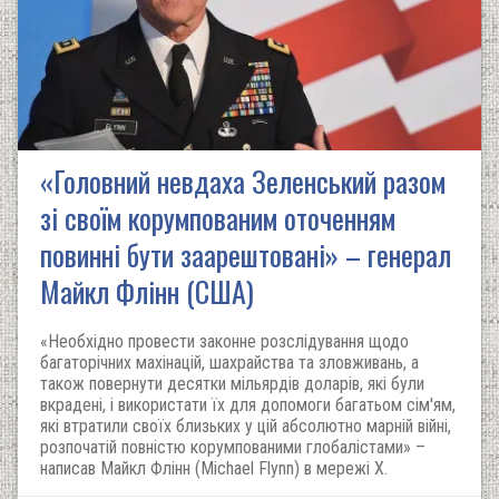
«Головний невдаха Зеленський разом
зі своїм корумпованим оточенням
повинні бути заарештовані» – генерал
Майкл Флінн (США)
«Необхідно провести законне розслідування щодо
багаторічних махінацій, шахрайства та зловживань, а
також повернути десятки мільярдів доларів, які були
вкрадені, і використати їх для допомоги багатьом сім'ям,
які втратили своїх близьких у цій абсолютно марній війні,
розпочатій повністю корумпованими глобалістами» –
написав Майкл Флінн (Michael Flynn) в мережі Х.