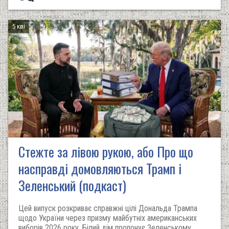
5 кві
Стежте за лівою рукою, або Про що
насправді домовляються Трамп і
Зеленський (подкаст)
Цей випуск розкриває справжні цілі Дональда Трампа
щодо України через призму майбутніх американських
виборів 2026 року. Білий дім пропонує Зеленському