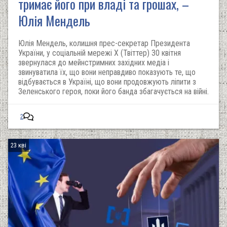
тримає його при владі та грошах, –
Юлія Мендель
Юлія Мендель, колишня прес-секретар Президента
України, у соціальній мережі Х (Твіттер) 30 квітня
звернулася до мейнстримних західних медіа і
звинуватила їх, що вони неправдиво показують те, що
відбувається в Україні, що вони продовжують ліпити з
Зеленського героя, поки його банда збагачується на війні.
2
23 кві