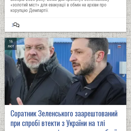
«золотий міст» для евакуації в обмін на архіви про
корупцію Демпартії.
1
16
лют
Соратник Зеленського заарештований
при спробі втекти з України на тлі