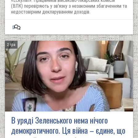
«Ескулап». Працівників військово-лікарських комісій
(ВЛК) перевіряють у зв'язку з незаконним збагаченням та
недостовірним декларуванням доходів.
0
2 тра
В уряді Зеленського нема нічого
демократичного. Ця війна – єдине, що