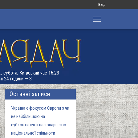
Меню
Вхід
облікового
запису
користувача
., субота, Київський час 16:23
ні 24 години — 3
Останні записи
Україна є фокусом Європи з чи
не найбільшою на
субконтиненті пасіонарністю
національної спільноти