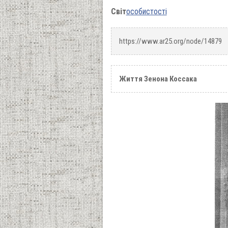
Світ
особистості
https://www.ar25.org/node/14879
Життя Зенона Коссака