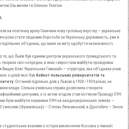
легом Ольжичем та Оленою Телігою.
А
ли на політичну арену Галичини нову суспільну верству — українське
ячі роки стати свідками боротьби за Українську державність, уже в
 підпільних об’єднань, що мали за мету здобуття незалежності.
о те, що Львів був єдиним центром українського громадського та
 творила свої осередки, в яких і виростали майбутні провідники.
 Вищих Клас Українських Гімназій» — структура, яка об’єднала учнів
нією з цілей якої був
бойкот польських університетів та
рситету
. Останній підпільно діяв у Львові в 1920—1924 роках, не
ання влади. Спільна учнівська справа дозволила створити
иферійними центрами, а їх актив згодом став кістяком Проводу ОУН.
ми були майбутні керівники ОУН на західноукраїнських землях —
Станіславі (Франківську) — Степан Ленкавський, в Дрогобичі — Зенон
студентських взаємин є історія виключення Коссака з гімназії.