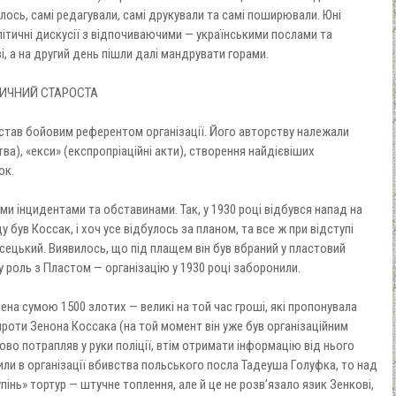
илось, самі редагували, самі друкували та самі поширювали. Юні
літичні дискусії з відпочиваючими — українськими послами та
і, а на другий день пішли далі мандрувати горами.
НИЧНИЙ СТАРОСТА
став бойовим референтом організації. Його авторству належали
тва), «екси» (експропріаційні акти), створення найдієвіших
ок.
и інцидентами та обставинами. Так, у 1930 році відбувся напад на
 був Коссак, і хоч усе відбулось за планом, та все ж при відступі
ясецький. Виявилось, що під плащем він був вбраний у пластовий
у роль з Пластом — організацію у 1930 році заборонили.
ена сумою 1500 злотих — великі на той час гроші, які пропонувала
проти Зенона Коссака (на той момент він уже був організаційним
о потрапляв у руки поліції, втім отримати інформацію від нього
ли в організації вбивства польського посла Тадеуша Голуфка, то над
інь» тортур — штучне топлення, але й це не розв’язало язик Зенкові,