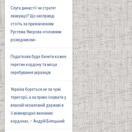
Слуга династії чи стратег
евакуації? Що насправді
стоїть за призначенням
Рустема Умєрова «головним
розвідником»
Податкова буде бачити кожен
перетин кордону та місце
перебування українців
Україна бореться не за чужі
території, а за право існувати у
власній незалежній державі в
її міжнародно визнаних
кордонах, – Андрій Білецький