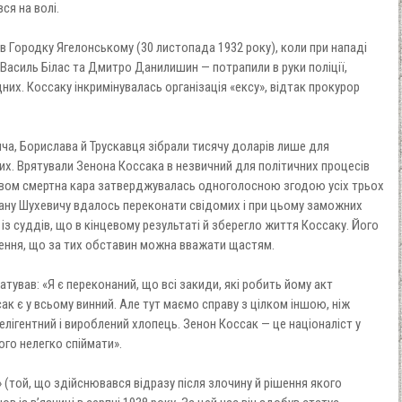
ся на волі.
и в Городку Ягелонському (30 листопада 1932 року), коли при нападі
 Василь Білас та Дмитро Данилишин — потрапили в руки поліції,
них. Коссаку інкримінувалась організація «ексу», відтак прокурор
а, Борислава й Трускавця зібрали тисячу доларів лише для
х. Врятували Зенона Коссака в незвичний для політичних процесів
твом смертна кара затверджувалась одноголосною згодою усіх трьох
ману Шухевичу вдалось переконати свідомих і при цьому заможних
 із суддів, що в кінцевому результаті й зберегло життя Коссаку. Його
нення, що за тих обставин можна вважати щастям.
тував: «Я є переконаний, що всі закиди, які робить йому акт
ак є у всьому винний. Але тут маємо справу з цілком іншою, ніж
лігентний і вироблений хлопець. Зенон Коссак — це націоналіст у
ого нелегко спіймати».
» (той, що здійснювався відразу після злочину й рішення якого