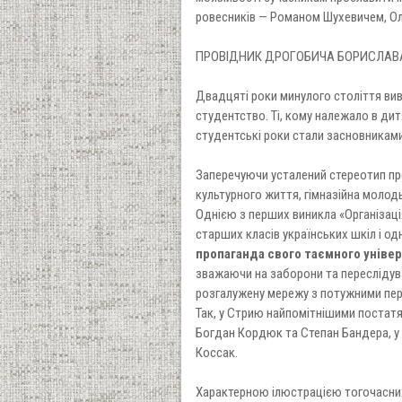
ровесників — Романом Шухевичем, О
ПРОВІДНИК ДРОГОБИЧА БОРИСЛАВ
Двадцяті роки минулого століття виве
студентство. Ті, кому належало в дит
студентськi роки стали засновниками
Заперечуючи усталений стереотип пр
культурного життя, гімназійна молодь
Однією з перших виникла «Організація
старших класів українських шкіл і од
пропаганда свого таємного уніве
зважаючи на заборони та переслідув
розгалужену мережу з потужними пер
Так, у Стрию найпомітнішими постатя
Богдан Кордюк та Степан Бандера, у 
Коссак.
Характерною ілюстрацією тогочасних 