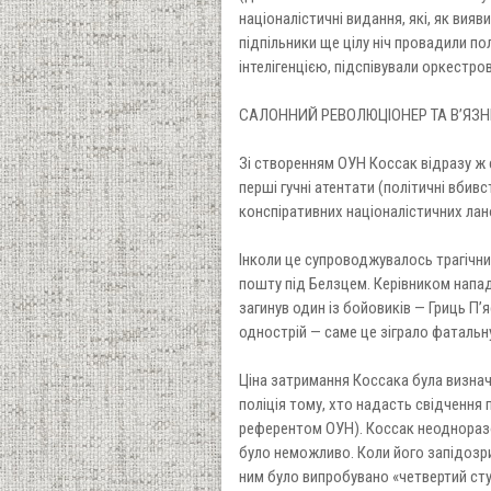
націоналістичні видання, які, як вияв
підпільники ще цілу ніч провадили по
інтелігенцією, підспівували оркестров
САЛОННИЙ РЕВОЛЮЦІОНЕР ТА В’ЯЗ
Зі створенням ОУН Коссак відразу ж 
перші гучні атентати (політичні вбивс
конспіративних націоналістичних лан
Інколи це супроводжувалось трагічним
пошту під Белзцем. Керівником нападу
загинув один із бойовиків — Гриць П’
однострій — саме це зіграло фатальн
Ціна затримання Коссака була визнач
поліція тому, хто надасть свідчення 
референтом ОУН). Коссак неодноразов
було неможливо. Коли його запідозри
ним було випробувано «четвертий ступ