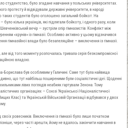
о студентство, було згадане навчання у польських університетах.
ного протесту й відвідували державні університети, в народі
о таких студентів було оголошено загальний бойкот. На
було кілька українців, які підлягали бойкоту, і одного разу, коли
 Шевченківський вечір — зустріли опір гімназистів. Конфлікт між
енням «хрунів» із гімназії. Особливо активно у цьому відзначився
ення гімназійної влади було безапеляційне — виключення із гімназії.
 але від того моменту розпочалась тривала серія безкомпромісної
паційною владою.
а-Борислава був особливим у Галичині. Саме тут була найвища
 дивно, що тут найбільш поширеними були соціалістичні ідеї. Щоденні
рихильниками лівих поглядів неабияк гартували Зенона. Тому
алістичних організаціях — Союзі Української Націоналістичної
Вищих Клас) та Українській Військовій Організації відбувався у двох
ому.
 своїх ровесників. Виключення із гімназії було лише початком
ізніше, через часті арешти, йому не вдалось закінчити навчання в