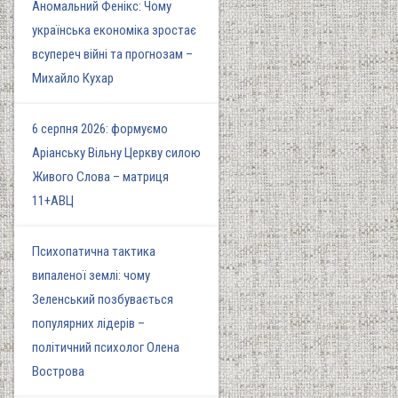
Аномальний Фенікс: Чому
українська економіка зростає
всупереч війні та прогнозам –
Михайло Кухар
6 серпня 2026: формуємо
Аріанську Вільну Церкву силою
Живого Слова – матриця
11+АВЦ
Психопатична тактика
випаленої землі: чому
Зеленський позбувається
популярних лідерів –
політичний психолог Олена
Вострова