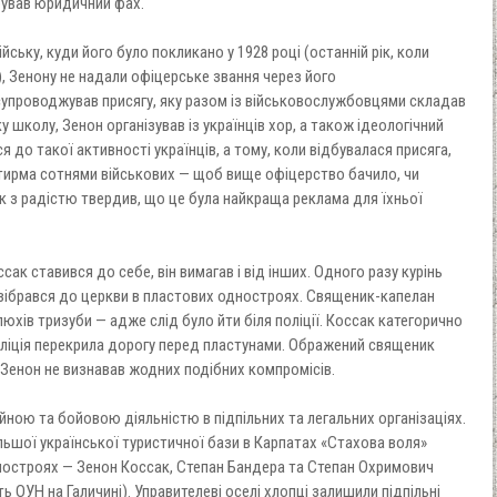
обував юридичний фах.
йську, куди його було покликано у 1928 році (останній рік, коли
), Зенону не надали офіцерське звання через його
 супроводжував присягу, яку разом із військовослужбовцями складав
школу, Зенон організував із українців хор, а також ідеологічний
я до такої активності українців, а тому, коли відбувалася присяга,
отирма сотнями військових — щоб вище офіцерство бачило, чи
к з радістю твердив, що це була найкраща реклама для їхньої
ак ставився до себе, він вимагав і від інших. Одного разу курінь
 зібрався до церкви в пластових одностроях. Священик-капелан
люхів тризуби — адже слід було йти біля поліції. Коссак категорично
поліція перекрила дорогу перед пластунами. Ображений священик
 Зенон не визнавав жодних подібних компромісів.
йною та бойовою діяльністю в підпільних та легальних організаціях.
ільшої української туристичної бази в Карпатах «Стахова воля»
ностроях — Зенон Коссак, Степан Бандера та Степан Охримович
 ОУН на Галичині). Управителеві оселі хлопці залишили підпільні