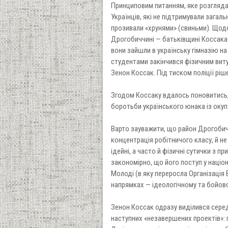
Принциповим питанням, яке розглядал
Українців, які не підтримували загаль
прозивали «хрунями» (свиньми). Щод
Дрогобиччині — батьківщині Коссака — 
вони зайшли в українську гімназію на
студентами закінчився фізичним витур
Зенон Коссак. Під тиском поліції ріш
Згодом Коссаку вдалось поновитись,
боротьби українського юнака із оку
Варто зауважити, що район Дрогобич
концентрація робітничого класу, й не
ідейні, а часто й фізичні сутички з п
закономірно, що його поступ у націон
Молоді (в яку переросла Організація 
напрямках — ідеологічному та бойов
Зенон Коссак одразу виділився серед
наступних «незавершених проектів»: п