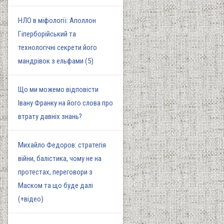
НЛО в міфології: Аполлон
Гіперборійський та
технологічні секрети його
мандрівок з ельфами (5)
Що ми можемо відповісти
Івану Франку на його слова про
втрату давніх знань?
Михайло Федоров: стратегія
війни, балістика, чому не на
протестах, переговори з
Маском та що буде далі
(+відео)