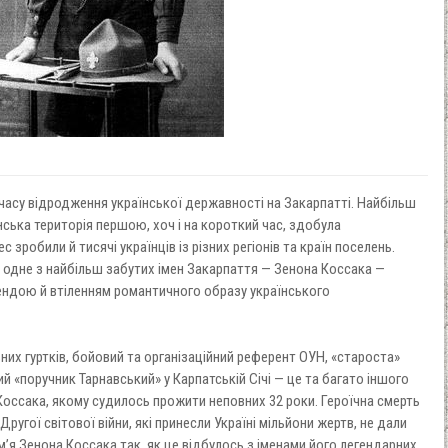
 часу відродження української державності на Закарпатті. Найбільш
нська територія першою, хоч і на короткий час, здобула
с зробили й тисячі українців із різних регіонів та країн поселень.
 одне з найбільш забутих імен Закарпаття — Зенона Коссака —
гендою й втіленням романтичного образу українського
них гуртків, бойовий та організаційний референт ОУН, «староста»
ий «поручник Тарнавський» у Карпатській Січі — це та багато іншого
Коссака, якому судилось прожити неповних 32 роки. Героїчна смерть
 Другої світової війни, які принесли Україні мільйони жертв, не дали
’я Зенона Коссака так, як це відбулось з іменами його легендарних