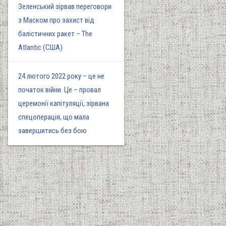
Зеленський зірвав переговори
з Маском про захист від
балістичних ракет – The
Atlantic (США)
24 лютого 2022 року – це не
початок війни. Це – провал
церемонії капітуляції, зірвана
спецоперація, що мала
завершитись без бою