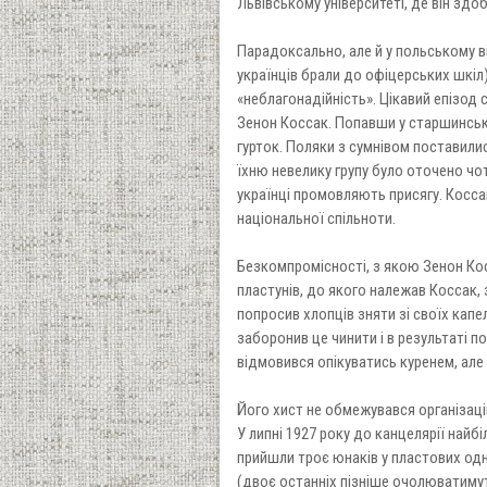
Львівському університеті, де він зд
Парадоксально, але й у польському ві
українців брали до офіцерських шкіл
«неблагонадійність». Цікавий епізод
Зенон Коссак. Попавши у старшинську 
гурток. Поляки з сумнівом поставилис
їхню невелику групу було оточено ч
українці промовляють присягу. Косса
національної спільноти.
Безкомпромісності, з якою Зенон Косс
пластунів, до якого належав Коссак,
попросив хлопців зняти зі своїх капе
заборонив це чинити і в результаті 
відмовився опікуватись куренем, але
Його хист не обмежувався організаці
У липні 1927 року до канцелярії найб
прийшли троє юнаків у пластових од
(двоє останніх пізніше очолюватимуть