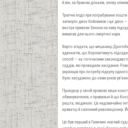
й він, за браком доказів, знову опинив
Трагічні події при пограбуванні пошт
загинуло двоє бойовиків і ще двоє —
вкотре привели Зенона на лаву підсуд
вимагав для нього смертної кари.
Варто згадати, що мешканці Дрогобич
адвокатів, що боронитимуть підсудни
спосіб — за тогочасним законодавс
суддів, які провадили засідання. Ро
українців про потребу підкупу одного
було засуджено до семи років ув’яз
Прокурор у своїй промові лише конста
обвинувачення, є правильні й що Косс
решта, людиною. Це надзвичайно інте
краватці й салонний революціонер. Й
Це був перший в Галичині «наглий суд