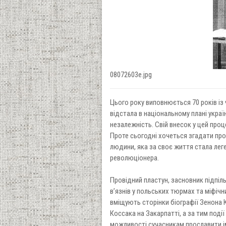
08072603e.jpg
Цього року виповнюється 70 років iз
відстала в національному плані украї
незалежність. Свій внесок у цей проце
Проте сьогодні хочеться згадати про
людини, яка за своє життя стала ле
революціонера.
Провідний пластун, засновник підпіль
в’язнів у польських тюрмах та міфічн
вміщують сторінки біографії Зенона 
Коссака на Закарпатті, а за тим події
можливості сучасникам прославити ім