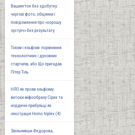
Вашингтон без здобутку:
чергові фото, обіцянки і
повідомлення про «хорошу
зустріч» без результату
Тілізм і ельфізм: порівняння
технологічних і духовних
стартапів, або Що пригадав
Пітер Тіль
НЛО як прояв ельфізму:
витоки міфообразу Сірих та
нордичні прибульці як
ілюстрація Homo triplex (4)
Звільнивши Федорова,