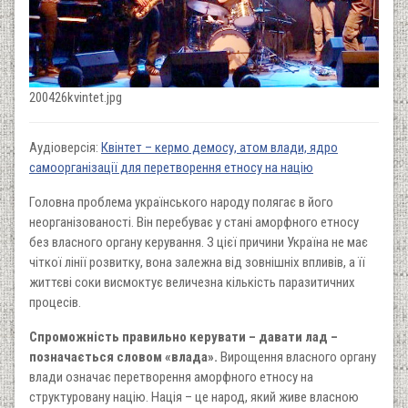
200426kvintet.jpg
Аудіоверсія:
Квінтет – кермо демосу, атом влади, ядро
самоорганізації для перетворення етносу на націю
Головна проблема українського народу полягає в його
неорганізованості. Він перебуває у стані аморфного етносу
без власного органу керування. З цієї причини Україна не має
чіткої лінії розвитку, вона залежна від зовнішніх впливів, а її
життєві соки висмоктує величезна кількість паразитичних
процесів.
Спроможність правильно керувати – давати лад –
позначається словом «влада».
Вирощення власного органу
влади означає перетворення аморфного етносу на
структуровану націю. Нація – це народ, який живе власною