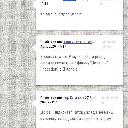
11:18
ігнорую владу нацменів
Опубліковано
Віталій Остапенко
27
April, 2020 - 15:17
Хороша стаття. А музичний супровід
нагадав саундтрек з фільму "Початок"
(Inception) з ДіКапріо.
Опубліковано
Ігор Каганець
27 April,
2020 - 21:24
До речі, відкриття "атому влади" не менш
важливе, ніж відкриття фізичного атому.