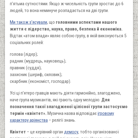
п’ятьма сутностями. Якщо ж чисельність групи зростає до 6
людей, то вона неминуче розпадається на дві групи.
Ми також з’ясували
, що
головними аспектами нашого
життя є лідерство, наука, право, безпека й економіка.
Відтак «атом влади» являє собою групу, в якій виконуються 5
соціальних ролей:
голова (лідер);
радник (мудрець, науковець);
правник (суддя);
захисник (шериф, силовик);
скарбник (економіст, господар).
Усі ці п’ятеро гравців мають діяти гармонійно, злагоджено,
наче група музикантів, які грають одну мелодію.
Для
позначення такої злагодженої цілісної групи застосуємо
термін «квінтет».
Музична назва відповідає
ігровому
характеру аріянства
– релігії знань.
Квінтет
– це керівний орган
демосу
, тобто організованої