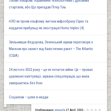
Тілізм і ельфізм: порівняння технологічних і духовних
стартапів, або Що пригадав Пітер Тіль
НЛО як прояв ельфізму: витоки міфообразу Сірих та
нордичні прибульці як ілюстрація Homo triplex (4)
Звільнивши Федорова, Зеленський зірвав переговори з
Маском про захист від балістичних ракет – The Atlantic
(США)
24 лютого 2022 року – це не початок війни. Це – провал
церемонії капітуляції, зірвана спецоперація, що мала
завершитись без бою
Соціалізм – шлях в нікуди
Опубліковано
sinpavla
27 April, 2020 -