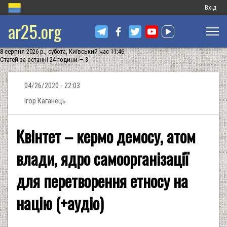
Меню
Вхід
ar25.org
обліков
запису
8 серпня 2026 р., субота, Київський час 11:46
користу
Статей за останні 24 години — 3
04/26/2020 - 22:03
Ігор Каганець
Квінтет – кермо демосу, атом
влади, ядро самоорганізації
для перетворення етносу на
націю (+аудіо)