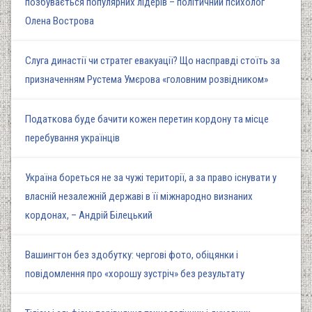
позбувається популярних лідерів – політичний психолог
Олена Вострова
Слуга династії чи стратег евакуації? Що насправді стоїть за
призначенням Рустема Умєрова «головним розвідником»
Податкова буде бачити кожен перетин кордону та місце
перебування українців
Україна бореться не за чужі території, а за право існувати у
власній незалежній державі в її міжнародно визнаних
кордонах, – Андрій Білецький
Вашингтон без здобутку: чергові фото, обіцянки і
повідомлення про «хорошу зустріч» без результату