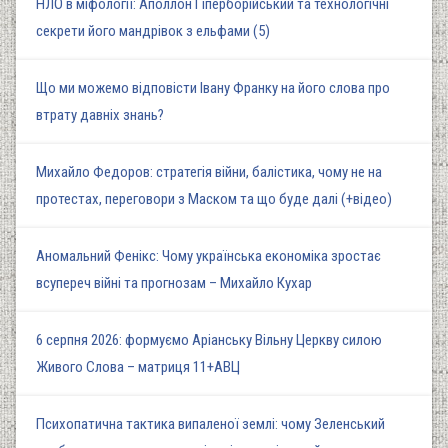
НЛО в міфології: Аполлон Гіперборійський та технологічні
секрети його мандрівок з ельфами (5)
Що ми можемо відповісти Івану Франку на його слова про
втрату давніх знань?
Михайло Федоров: стратегія війни, балістика, чому не на
протестах, переговори з Маском та що буде далі (+відео)
Аномальний Фенікс: Чому українська економіка зростає
всупереч війні та прогнозам – Михайло Кухар
6 серпня 2026: формуємо Аріанську Вільну Церкву силою
Живого Слова – матриця 11+АВЦ
Психопатична тактика випаленої землі: чому Зеленський