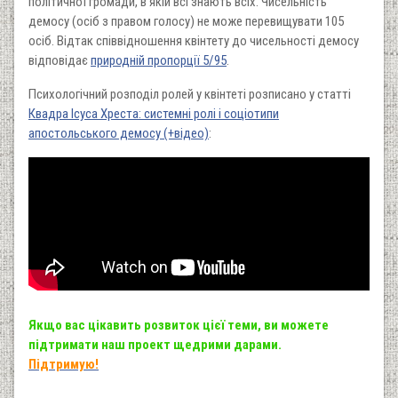
політичної громади, в якій всі знають всіх. Чисельність
демосу (осіб з правом голосу) не може перевищувати 105
осіб. Відтак співвідношення квінтету до чисельності демосу
відповідає
природній пропорції 5/95
.
Психологічний розподіл ролей у квінтеті розписано у статті
Квадра Ісуса Хреста: системні ролі і соціотипи
апостольського демосу (+відео)
:
Якщо вас цікавить розвиток цієї теми, ви можете
підтримати наш проект щедрими дарами.
Підтримую!