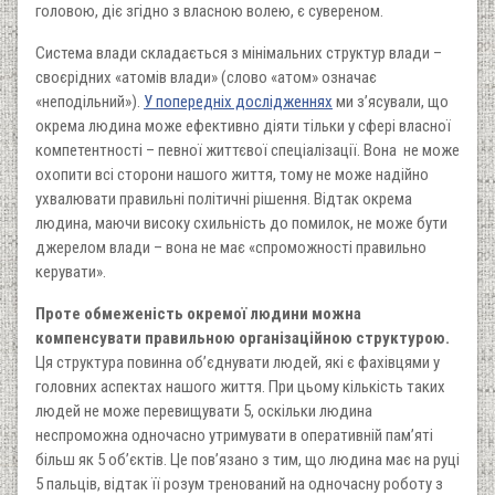
головою, діє згідно з власною волею, є сувереном.
Система влади складається з мінімальних структур влади –
своєрідних «атомів влади» (слово «атом» означає
«неподільний»).
У попередніх дослідженнях
ми з’ясували, що
окрема людина може ефективно діяти тільки у сфері власної
компетентності – певної життєвої спеціалізації. Вона не може
охопити всі сторони нашого життя, тому не може надійно
ухвалювати правильні політичні рішення. Відтак окрема
людина, маючи високу схильність до помилок, не може бути
джерелом влади – вона не має «спроможності правильно
керувати».
Проте обмеженість окремої людини можна
компенсувати правильною організаційною структурою.
Ця структура повинна об’єднувати людей, які є фахівцями у
головних аспектах нашого життя. При цьому кількість таких
людей не може перевищувати 5, оскільки людина
неспроможна одночасно утримувати в оперативній пам’яті
більш як 5 об’єктів. Це пов’язано з тим, що людина має на руці
5 пальців, відтак її розум тренований на одночасну роботу з