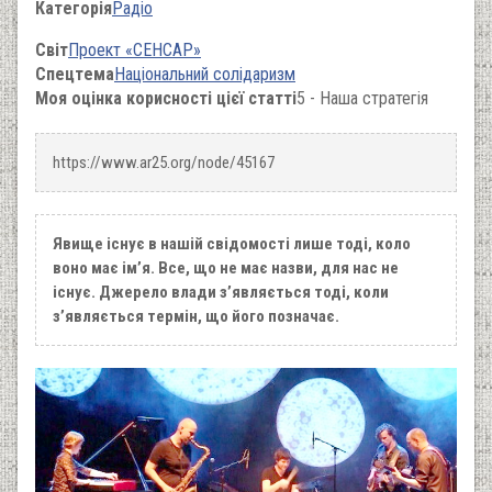
Категорія
Радіо
Світ
Проект «СЕНСАР»
Спецтема
Національний солідаризм
Моя оцінка корисності цієї статті
5 - Наша стратегія
https://www.ar25.org/node/45167
Явище існує в нашій свідомості лише тоді, коло
воно має ім’я. Все, що не має назви, для нас не
існує. Джерело влади з’являється тоді, коли
з’являється термін, що його позначає.