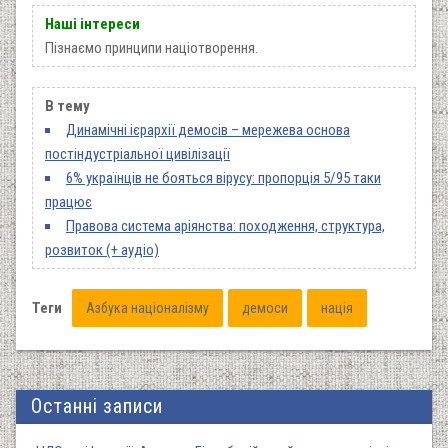
Наші інтереси
Пізнаємо принципи націотворення.
В тему
Динамічні ієрархії демосів – мережева основа
постіндустріальної цивілізації
6% українців не бояться вірусу: пропорція 5/95 таки
працює
Правова система аріянства: походження, структура,
розвиток (+ аудіо)
Теги
Азбука націоналізму
демоси
нація
Останні записи