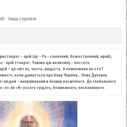
ті
5 - Наша стратегія
истократ – арій (ар – Ра - сонячний, божественний, ярий),
 - арій стократ. Уявімо цю величину… постать
рій – це світло, честь, вищість. А помножене на сто?
домості, коли думається про Нову Україну… Нову Духовну
ті людей – напрямлений в безмір космічного. До глобального
 «я» як «Я» усього сущого, безмежного, несказанного.