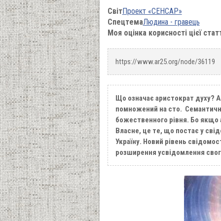
Світ
Проект «СЕНСАР»
Спецтема
Людина - гравець
Моя оцінка корисності цієї стат
https://www.ar25.org/node/36119
Що означає аристократ духу? Ар
помножений на сто. Семантично
божественного рівня. Бо якщо а
Власне, це те, що постає у сві
Україну. Новий рівень свідомос
розширення усвідомлення свого