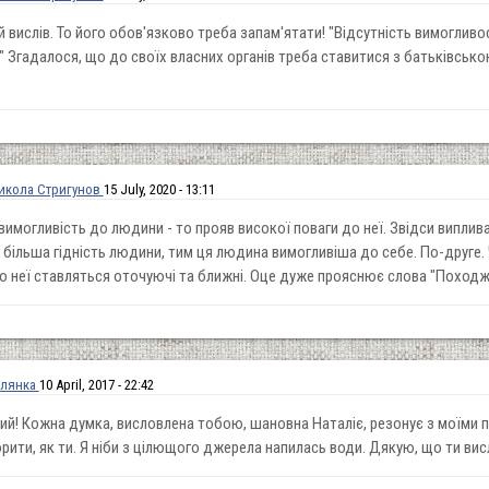
 вислів. То його обов'язково треба запам'ятати! "Відсутність вимогливо
." Згадалося, що до своїх власних органів треба ставитися з батьківською
икола Стригунов
15 July, 2020 - 13:11
вимогливість до людини - то прояв високої поваги до неї. Звідси виплив
 більша гідність людини, тим ця людина вимогливіша до себе. По-друге.
о неї ставляться оточуючі та ближні. Оце дуже прояснює слова "Походж
олянка
10 April, 2017 - 22:42
ий! Кожна думка, висловлена тобою, шановна Наталіє, резонує з моїми по
орити, як ти. Я ніби з цілющого джерела напилась води. Дякую, що ти ви