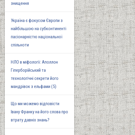
знищення
Україна є фокусом Європи з
найбільшою на субконтиненті
пасіонарністю національної
спільноти
НЛО в міфології: Аполлон
Гіперборійський та
технологічні секрети його
мандрівок з ельфами (5)
Що ми можемо відповісти
Івану Франку на його слова про
втрату давніх знань?