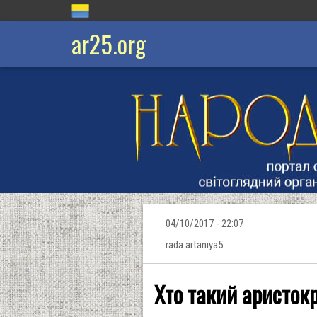
ar25.org
04/10/2017 - 22:07
rada.artaniya5…
Хто такий аристокр