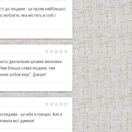
сті до людини - це прояв найбільшої
 любов'ю, яка містить в собі і
ають два вельми цікавих висновки.
 Чим більша слава людини, тим
ення зобов'язує". Дякую!
глядами - це ніби я говорю. Але я
словила мої думкки!