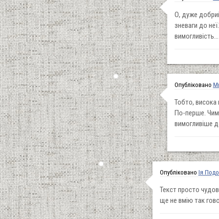
О, дуже добрий
зневаги до неї
вимогливість...
Опубліковано
М
Тобто, висока 
По-перше. Чим
вимогливіше д
Опубліковано
Ія Под
Текст просто чудов
ще не вмію так гов