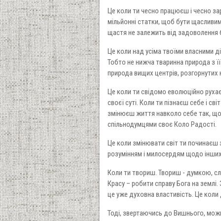
Це коли ти чесно працюєш і чесно зар
мільйонні статки, щоб бути щасливим
щастя не залежить від задоволення б
Це коли над усіма твоїми власними д
Тобто не нижча тваринна природа з ї
природа вищих центрів, розгорнутих н
Це коли ти свідомо еволюційно руха
своєї суті. Коли ти пізнаєш себе і св
змінюєш життя навколо себе так, що 
спільнодумцями своє Коло Радості.
Це коли змінювати світ ти починаєш з
розумінням і милосердям щодо інших
Коли ти твориш. Твориш - думкою, сл
Красу – робити справу Бога на землі.
це уже духовна властивість. Це коли 
Тоді, звертаючись до Вишнього, мож