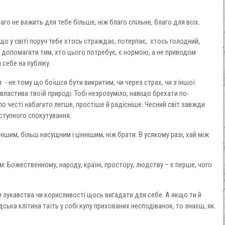
го не важить для тебе більше, ніж благо спільне, благо для всіх.
о у світі поруч тебе хтось страждає, потерпає, хтось голодний,
 допомагати тим, хто цього потребує, є нормою, а не приводом
 себе на публіку.
- не тому що боїшся бути викритим, чи через страх, чи з іншої
властива твоїй природі. Тобі незрозуміло, навіщо брехати по-
о честі набагато легше, простіше й радісніше. Чесний світ завжди
ступного спокутування.
ішим, більш насущним і ціннішим, ніж брати. В усякому разі, хай між
м: Божественному, народу, країні, простору, людству – є перше, чого
и лукавства чи корисливості щось вигадати для себе. А якщо ти й
ська клітина таїть у собі купу прихованих несподіванок, то знаєш, як