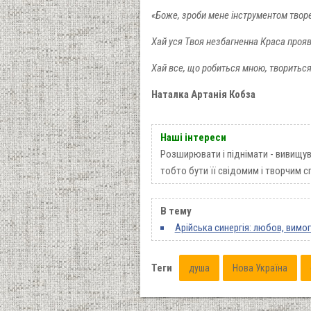
«Боже, зроби мене інструментом творен
Хай уся Твоя незбагненна Краса прояв
Хай все, що робиться мною, твориться 
Наталка Артанія Кобза
Наші інтереси
Розширювати і піднімати - вивищув
тобто бути її свідомим і творчим с
В тему
Арійська синергія: любов, вимо
Теги
душа
Нова Україна