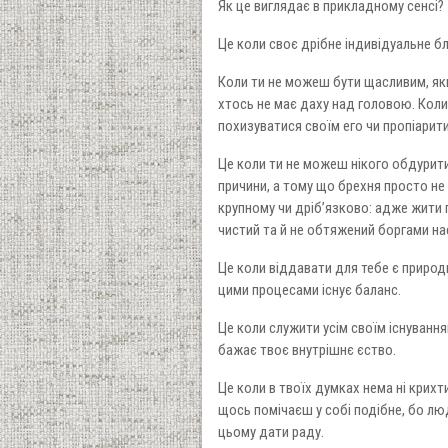
Як це виглядає в прикладному сенсі?
Це коли своє дрібне індивідуальне бла
Коли ти не можеш бути щасливим, якщ
хтось не має даху над головою. Коли
похизуватися своїм его чи пропіарити
Це коли ти не можеш нікого обдурити 
причини, а тому що брехня просто не 
крупному чи дріб’язково: адже жити п
чистий та й не обтяжений боргами на
Це коли віддавати для тебе є природн
цими процесами існує баланс.
Це коли служити усім своїм існування
бажає твоє внутрішнє єство.
Це коли в твоїх думках нема ні крихт
щось помічаєш у собі подібне, бо люд
цьому дати раду.