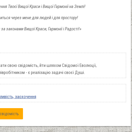
ня Твоєї Вищої Краси і Вищої Гармонії на Землі!
иться через мене для людей і для простору!
за законами Вищої Краси, Гармонії і Радості!»
ати свою свідомість, йти шляхом Свідомої Еволюції,
півробітником - є реалізацію задачі своєї Душі.
гливість, заохочення
свідомість