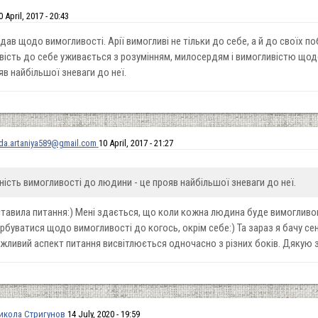
0 April, 2017 - 20:43
одав щодо вимогливості. Арії вимогливі не тільки до себе, а й до своїх п
вість до себе уживається з розумінням, милосердям і вимогливістю щодо
в найбільшої зневаги до неї.
da.artaniya589@gmail.com
10 April, 2017 - 21:27
ність вимогливості до людини - це прояв найбільшої зневаги до неї.
ставила питання:) Мені здається, що коли кожна людина буде вимогливою
буватися щодо вимогливості до когось, окрім себе:) Та зараз я бачу сен
жливий аспект питання висвітлюється одночасно з різних боків. Дякую з
икола Стригунов
14 July, 2020 - 19:59