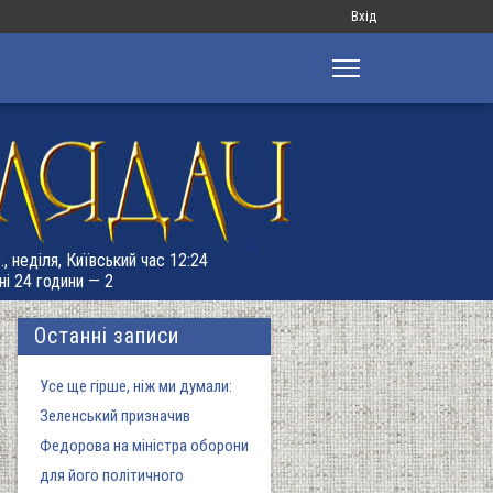
Меню
Вхід
облікового
запису
користувача
., неділя, Київський час 12:24
ні 24 години — 2
Останні записи
Усе ще гірше, ніж ми думали:
Зеленський призначив
Федорова на міністра оборони
для його політичного