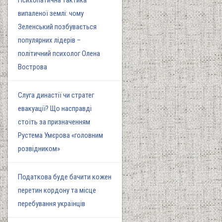
Психопатична тактика
випаленої землі: чому
Зеленський позбувається
популярних лідерів –
політичний психолог Олена
Вострова
Слуга династії чи стратег
евакуації? Що насправді
стоїть за призначенням
Рустема Умєрова «головним
розвідником»
Податкова буде бачити кожен
перетин кордону та місце
перебування українців