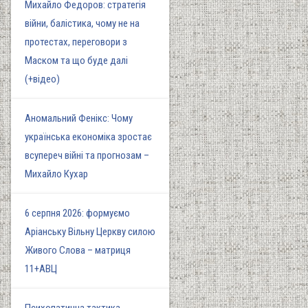
Михайло Федоров: стратегія
війни, балістика, чому не на
протестах, переговори з
Маском та що буде далі
(+відео)
Аномальний Фенікс: Чому
українська економіка зростає
всупереч війні та прогнозам –
Михайло Кухар
6 серпня 2026: формуємо
Аріанську Вільну Церкву силою
Живого Слова – матриця
11+АВЦ