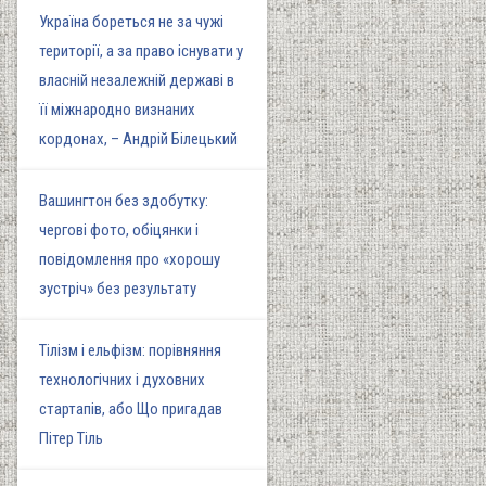
Україна бореться не за чужі
території, а за право існувати у
власній незалежній державі в
її міжнародно визнаних
кордонах, – Андрій Білецький
Вашингтон без здобутку:
чергові фото, обіцянки і
повідомлення про «хорошу
зустріч» без результату
Тілізм і ельфізм: порівняння
технологічних і духовних
стартапів, або Що пригадав
Пітер Тіль