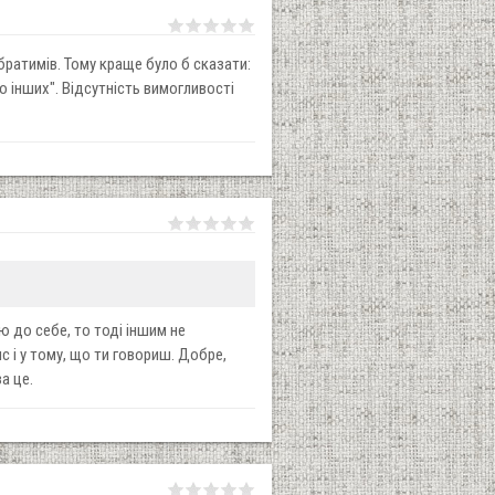
обратимів. Тому краще було б сказати:
 інших". Відсутність вимогливості
 до себе, то тоді іншим не
с і у тому, що ти говориш. Добре,
а це.