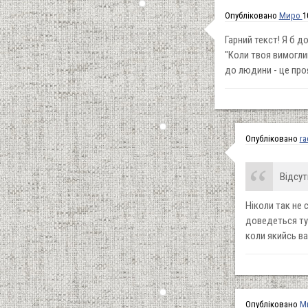
Опубліковано
Миро
1
Гарний текст! Я б д
"Коли твоя вимогли
до людини - це проя
Опубліковано
ra
Відсут
Ніколи так не 
доведеться тур
коли якийсь ва
Опубліковано
М