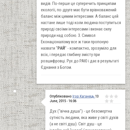
видів. По-перше це суперечить принципам
екології, по-друге має бути врівноважений
баланс між цимим інтересами. А баланс цей
настане лише тоді коли людина поступиться
природі своїми інтересами і визнає силу
природи над собою. 3. Символ
Еконаціоналізму все ж таки пропоную
назвати "
РАЙ
" - компактно, зрозуміло для
всіх, і передає глибину змісту при
розшифровці. Рух до РАЮ і дає в результаті
Єднання з Богом.
Опубліковано
Ігор Каганець
13
June, 2015 - 16:06
Дух ("вічна душа") - це безсмертна
сутність людини, яка живе у світі духів
(а не світі душ). Світ душ - це