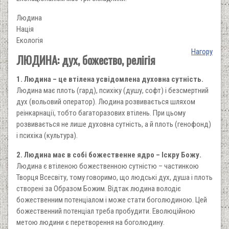
Людина
Нація
Екологія
Нагору
ЛЮДИНА: дух, божество, релігія
1. Людина – це втілена усвідомлена духовна сутність.
Людина має плоть (гард), психіку (душу, софт) і безсмертний
дух (вольовий оператор). Людина розвивається шляхом
реінкарнації, тобто багаторазових втілень. При цьому
розвивається не лише духовна сутність, а й плоть (генофонд)
і психіка (культура).
2. Людина має в собі божественне ядро – Іскру Божу.
Людина є втіленою божественною сутністю – частинкою
Творця Всесвіту, тому говоримо, що людські дух, душа і плоть
створені за Образом Божим. Відтак людина володіє
божественним потенціалом і може стати боголюдиною. Цей
божественний потенціал треба пробудити. Еволюційною
метою людини є перетворення на боголюдину.