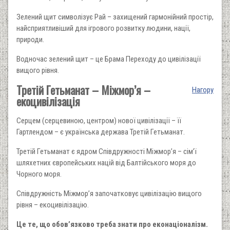
Зелений щит символізує Рай – захищений гармонійний простір,
найсприятливіший для ігрового розвитку людини, нації,
природи.
Водночас зелений щит – це Брама Переходу до цивілізації
вищого рівня.
Третій Гетьманат – Міжмор’я –
Нагору
екоцивілізація
Серцем (серцевиною, центром) нової цивілізації – її
Гартлендом – є українська держава Третій Гетьманат.
Третій Гетьманат є ядром Співдружності Міжмор’я – сім’ї
шляхетних європейських націй від Балтійського моря до
Чорного моря.
Співдружність Міжмор’я започатковує цивілізацію вищого
рівня – екоцивілізацію.
Це те, що обов’язково треба знати про еконаціоналізм.