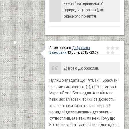
немає "матеріального"
(природи, творіння), як
окремого поняття.
Опубліковано
Доброслав
Велесовий
13 June, 2015 - 23:57
2) Все є Доброслав.
Ну якщо згадати що "Атман = Брахман"
то саме так воно і є :))))) Так само як і
Миро = Бог :) Бог є один. Але він має
певні локалізовані точки свідомості. І
хоча ці точки здаються на перший
погляд відокремленими духовними
сутностями, але такими не є. Тому що
Бог це не конструктор, він - одне єдине