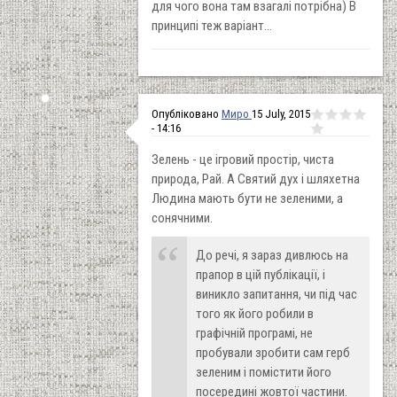
для чого вона там взагалі потрібна) В
принципі теж варіант...
Опубліковано
Миро
15 July, 2015
- 14:16
Зелень - це ігровий простір, чиста
природа, Рай. А Святий дух і шляхетна
Людина мають бути не зеленими, а
сонячними.
До речі, я зараз дивлюсь на
прапор в цій публікації, і
виникло запитання, чи під час
того як його робили в
графічній програмі, не
пробували зробити сам герб
зеленим і помістити його
посередині жовтої частини.