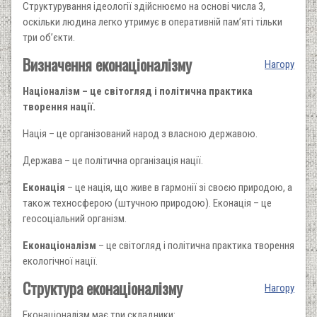
Структурування ідеології здійснюємо на основі числа 3,
оскільки людина легко утримує в оперативній пам’яті тільки
три об’єкти.
Визначення еконаціоналізму
Нагору
Націоналізм – це світогляд і політична практика
творення нації.
Нація – це організований народ з власною державою.
Держава – це політична організація нації.
Еконація
– це нація, що живе в гармонії зі своєю природою, а
також техносферою (штучною природою). Еконація – це
геосоціальний організм.
Еконаціоналізм
– це світогляд і політична практика творення
екологічної нації.
Структура еконаціоналізму
Нагору
Еконаціоналізм має три складники: