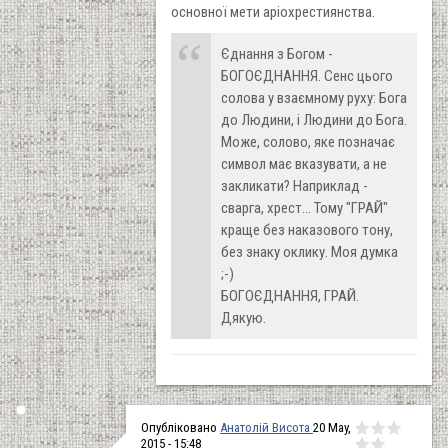
основної мети аріохрестиянства.
Єднання з Богом -
БОГОЄДНАННЯ. Сенс цього
солова у взаємному руху: Бога
до Людини, і Людини до Бога.
Може, солово, яке позначає
символ має вказувати, а не
закликати? Наприклад -
сварга, хрест... Тому "ГРАЙ"
краще без наказового тону,
без знаку оклику. Моя думка
;-)
БОГОЄДНАННЯ, ГРАЙ.
Дякую.
Опубліковано
Анатолій Висота
20 May,
2015 - 15:48