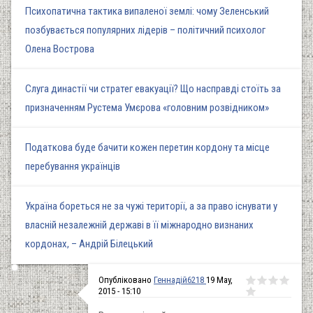
Психопатична тактика випаленої землі: чому Зеленський
позбувається популярних лідерів – політичний психолог
Олена Вострова
Слуга династії чи стратег евакуації? Що насправді стоїть за
призначенням Рустема Умєрова «головним розвідником»
Податкова буде бачити кожен перетин кордону та місце
перебування українців
Україна бореться не за чужі території, а за право існувати у
власній незалежній державі в її міжнародно визнаних
кордонах, – Андрій Білецький
Опубліковано
Геннадій6218
19 May,
2015 - 15:10