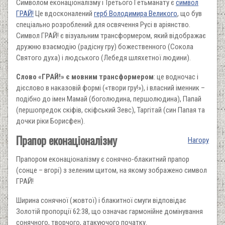
Символом еконаціоналізму і Третього Гетьманату є
символ
ГРАЙ!
Це вдосконалений
герб Володимира Великого
, що був
спеціально розроблений для освячення Русі в аріянство.
Символ ГРАЙ! є візуальним трансформером, який відображає
дружню взаємодію (радісну гру) божественного (Сокола
Святого духа) і людського (Лебедя шляхетної людини).
Слово «ГРАЙ!» є мовним трансформером
: це водночас і
дієслово в наказовій формі («твори гру!»), і власний іменник –
подібно до імен Мамай (боголюдина, першолюдина), Папай
(першопредок скіфів, скіфський Зевс), Таргітай (син Папая та
дочки ріки Борисфен).
Прапор еконаціоналізму
Нагору
Прапором еконаціоналізму є сонячно-блакитний прапор
(сонце – вгорі) з зеленим щитом, на якому зображено символ
ГРАЙ!
Ширина сонячної (жовтої) і блакитної смуги відповідає
Золотій пропорції 62:38, що означає гармонійне домінування
сонячного, творчого, атакуючого початку.