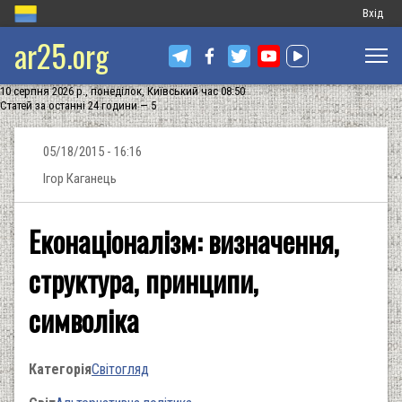
Меню
Вхід
ar25.org
обліков
запису
10 серпня 2026 р., понеділок, Київський час 08:50
користу
Статей за останні 24 години — 5
05/18/2015 - 16:16
Ігор Каганець
Еконаціоналізм: визначення,
структура, принципи,
символіка
Категорія
Світогляд