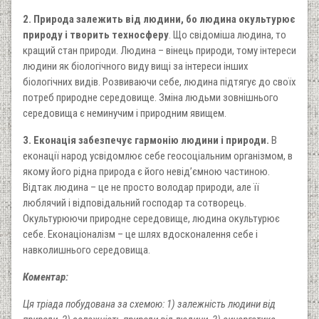
2. Природа залежить від людини, бо людина окультурює
природу і творить техносферу
. Що свідоміша людина, то
кращий стан природи. Людина – вінець природи, тому інтереси
людини як біологічного виду вищі за інтереси інших
біологічних видів. Розвиваючи себе, людина підтягує до своїх
потреб природне середовище. Зміна людьми зовнішнього
середовища є неминучим і природним явищем.
3. Еконація забезпечує гармонію людини і природи.
В
еконації народ усвідомлює себе геосоціальним організмом, в
якому його рідна природа є його невід’ємною частиною.
Відтак людина – це не просто володар природи, але її
люблячий і відповідальний господар та сотворець.
Окультурюючи природне середовище, людина окультурює
себе. Еконаціоналізм – це шлях вдосконалення себе і
навколишнього середовища.
Коментар:
Ця тріада побудована за схемою: 1) залежність людини від