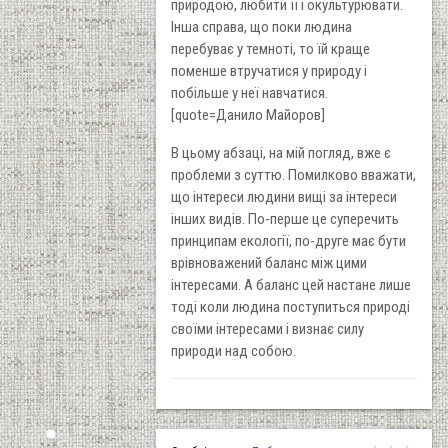
природою, любити її і окультурювати.
Інша справа, що поки людина
перебуває у темноті, то їй краще
поменше втручатися у природу і
побільше у неї навчатися.
[quote=Данило Майоров]
В цьому абзаці, на мій погляд, вже є
проблеми з суттю. Помилково вважати,
що інтереси людини вищі за інтереси
інших видів. По-перше це суперечить
принципам екології, по-друге має бути
врівноважений баланс між цими
інтересами. А баланс цей настане лише
тоді коли людина поступиться природі
своїми інтересами і визнає силу
природи над собою.