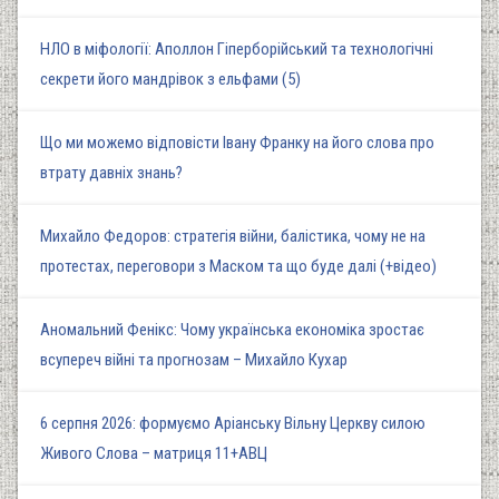
НЛО в міфології: Аполлон Гіперборійський та технологічні
секрети його мандрівок з ельфами (5)
Що ми можемо відповісти Івану Франку на його слова про
втрату давніх знань?
Михайло Федоров: стратегія війни, балістика, чому не на
протестах, переговори з Маском та що буде далі (+відео)
Аномальний Фенікс: Чому українська економіка зростає
всупереч війні та прогнозам – Михайло Кухар
6 серпня 2026: формуємо Аріанську Вільну Церкву силою
Живого Слова – матриця 11+АВЦ