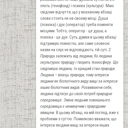
плоть (генофонд) і психіка (культура).
Маю
свідоме відчуття, що у вказаному абзаці
слова стоять не на своєму місці. Душа
(психіка) і дух (оператор) треба поміняти
місцями. Тобто, оператор - це душа, а
психіка - це дух. Суть думки в цьому абазці
підтримую повністю, але саме словесні
назви на слух не відповідають тій суті.
2.
Природа залежить від людини, бо людина
окультурює природу і творить техносферу. Що
свідоміша людина, то кращий стан природи.
Людина – вінець природи, тому інтереси
людини як біологічного виду вищі за інтереси
інших біологічних видів. Розвиваючи себе,
людина підтягує до своїх потреб природне
середовище. Зміна людьми зовнішнього
середовища є неминучим і природним
явищем.
В цьому абзаці, на мій погляд, вже є
проблеми з суттю. Помилково вважати, що
інтереси людини вищі за інтереси інших