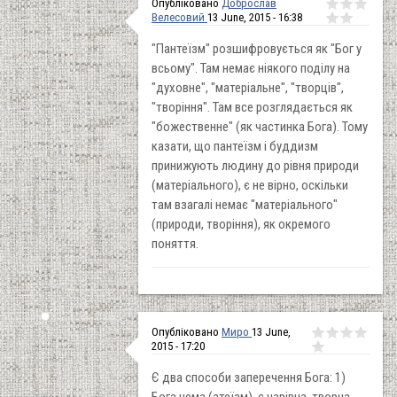
Опубліковано
Доброслав
Велесовий
13 June, 2015 - 16:38
"Пантеїзм" розшифровується як "Бог у
всьому". Там немає ніякого поділу на
"духовне", "матеріальне", "творців",
"творіння". Там все розглядається як
"божественне" (як частинка Бога). Тому
казати, що пантеїзм і буддизм
принижують людину до рівня природи
(матеріального), є не вірно, оскільки
там взагалі немає "матеріального"
(природи, творіння), як окремого
поняття.
Опубліковано
Миро
13 June,
2015 - 17:20
Є два способи заперечення Бога: 1)
Бога нема (атеїзм), є чарівна, творча