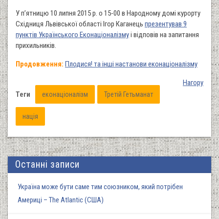
У п’ятницю 10 липня 2015 р. о 15-00 в Народному домі курорту
Східниця Львівської області Ігор Каганець
презентував 9
пунктів Українського Еконаціоналізму
і відповів на запитання
прихильників.
Продовження:
Плодися! та інші настанови еконаціоналізму
Нагору
Теги
еконаціоналізм
Третій Гетьманат
нація
Останні записи
Україна може бути саме тим союзником, який потрібен
Америці – The Atlantic (США)