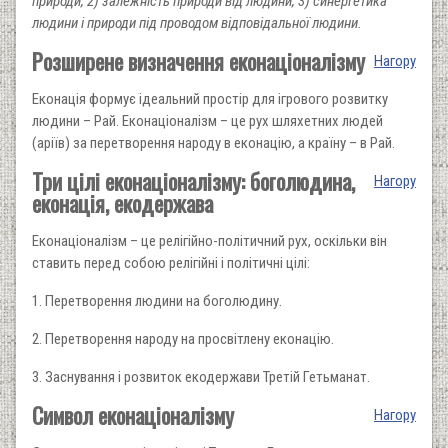
природи, 2) залежність природи від людини, 3) синергетика
людини і природи під проводом відповідальної людини.
Розширене визначення еконаціоналізму
Нагору
Еконація формує ідеальний простір для ігрового розвитку
людини – Рай. Еконаціоналізм – це рух шляхетних людей
(аріїв) за перетворення народу в еконацію, а країну – в Рай.
Три цілі еконаціоналізму: боголюдина,
Нагору
еконація, екодержава
Еконаціоналізм – це релігійно-політичний рух, оскільки він
ставить перед собою релігійні і політичні цілі:
1. Перетворення людини на боголюдину.
2. Перетворення народу на просвітлену еконацію.
3. Заснування і розвиток екодержави Третій Гетьманат.
Символ еконаціоналізму
Нагору