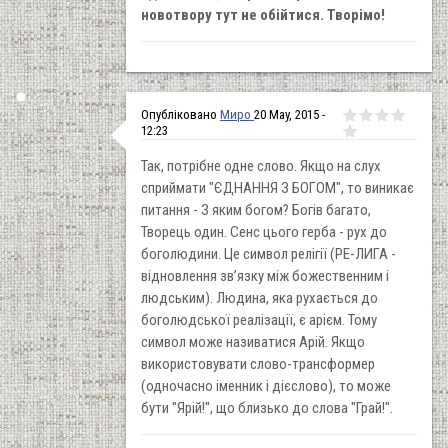
новотвору тут не обійтися. Творімо!
Опубліковано
Миро
20 May, 2015 -
12:23
Так, потрібне одне слово. Якщо на слух
сприймати "ЄДНАННЯ З БОГОМ", то виникає
питання - З яким богом? Богів багато,
Творець один. Сенс цього герба - рух до
боголюдини. Це символ релігії (РЕ-ЛИГА -
відновлення зв’язку між божественним і
людським). Людина, яка рухається до
боголюдської реалізації, є арієм. Тому
символ може називатися Арій. Якщо
використовувати слово-трансформер
(одночасно іменник і дієслово), то може
бути "Ярій!", що близько до слова "Грай!".