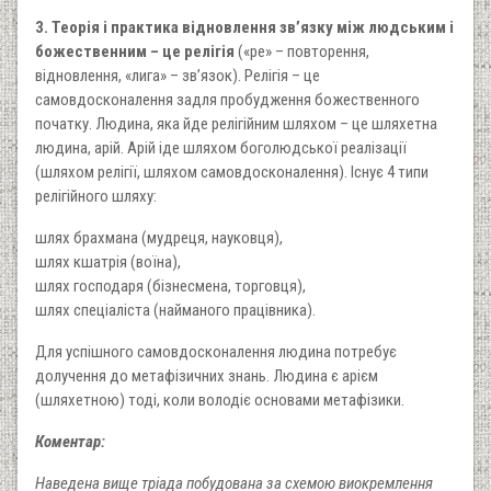
3. Теорія і практика відновлення зв’язку між людським і
божественним – це релігія
(«ре» – повторення,
відновлення, «лига» – зв’язок). Релігія – це
самовдосконалення задля пробудження божественного
початку. Людина, яка йде релігійним шляхом – це шляхетна
людина, арій. Арій іде шляхом боголюдської реалізації
(шляхом релігії, шляхом самовдосконалення). Існує 4 типи
релігійного шляху:
шлях брахмана (мудреця, науковця),
шлях кшатрія (воїна),
шлях господаря (бізнесмена, торговця),
шлях спеціаліста (найманого працівника).
Для успішного самовдосконалення людина потребує
долучення до метафізичних знань. Людина є арієм
(шляхетною) тоді, коли володіє основами метафізики.
Коментар:
Наведена вище тріада побудована за схемою виокремлення