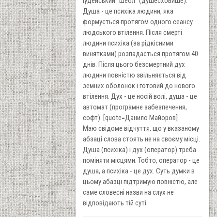
іудейський "шеол" (душесховише).
Душа - це психіка людини, яка
формується протягом одного сеансу
людського втілення. Після смерті
людини психіка (за рідкісними
винятками) розпадається протягом 40
днів. Після цього безсмертний дух
людини повністю звільняється від
земних оболонок і готовий до нового
втілення. Дух - це носій волі, душа - це
автомат (програмне забезпечення,
софт). [quote=Данило Майоров]
Маю свідоме відчуття, що у вказаному
абзаці слова стоять не на своєму місці.
Душа (психіка) і дух (оператор) треба
поміняти місцями. Тобто, оператор - це
душа, а психіка - це дух. Суть думки в
цьому абазці підтримую повністю, але
саме словесні назви на слух не
відповідають тій суті.