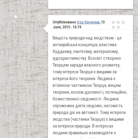
Опубліковано
Ігор Каганець
13
June, 2015 - 16:19
Вищість природи над людством - це
антиарійська концепція, властива
буддизму, пантеїзму, матеріалізму,
іудохристиянству. Всесвіт створено
Творцем заради власного розвитку,
тому інтереси Творця є вищими за
інтереси його творіння. Людина є
втіленою частинкою Творця, вінцем
творіння, носієм духовної і, потенційно,
божественної свідомості. Людина
спроможна діяти свідомо, натомість
природа діє на автоматі. Тому інтереси
людства (частинки Творця) є вищими
за інтереси природи. В інтересах
людини правильно взаємодіяти з