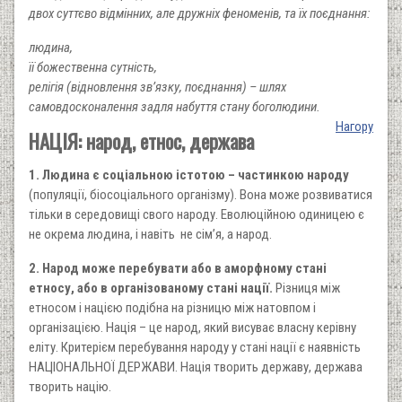
двох суттєво відмінних, але дружніх феноменів, та їх поєднання:
людина,
її божественна сутність,
релігія (відновлення зв’язку, поєднання) – шлях
самовдосконалення задля набуття стану боголюдини.
Нагору
НАЦІЯ: народ, етнос, держава
1. Людина є соціальною істотою – частинкою народу
(популяції, біосоціального організму). Вона може розвиватися
тільки в середовищі свого народу. Еволюційною одиницею є
не окрема людина, і навіть не сім’я, а народ.
2. Народ може перебувати або в аморфному стані
етносу, або в організованому стані нації.
Різниця між
етносом і нацією подібна на різницю між натовпом і
організацією. Нація – це народ, який висуває власну керівну
еліту. Критерієм перебування народу у стані нації є наявність
НАЦІОНАЛЬНОЇ ДЕРЖАВИ. Нація творить державу, держава
творить націю.