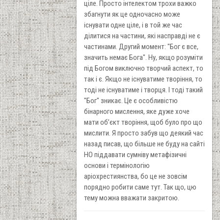
ціле. Просто інтелектом трохи важко
збагнути як це одночасно може
існувати одне ціле, і в той же час
ділитися на частини, які насправді не є
частинами. Другий момент: "Бог є все,
значить немає Бога". Ну, якщо розуміти
під Богом виключно творчий аспект, то
так і є. Якщо не існуватиме творіння, то
тоді не існуватиме і творця. І тоді такий
"Бог" зникає. Це є особливістю
бінарного мислення, яке дуже хоче
мати об’єкт творіння, щоб було про що
мислити. Я просто забув що деякий час
назад писав, що більше не буду на сайті
НО піддавати сумніву метафізичні
основи і термінологію
аріохрестиянства, бо це не зовсім
порядно робити саме тут. Так що, цю
тему можна вважати закритою.