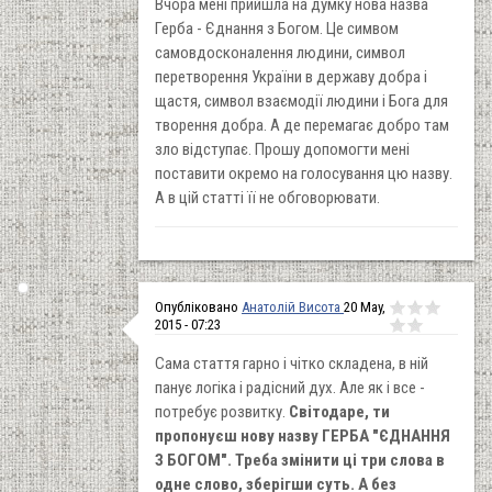
Вчора мені прийшла на думку нова назва
Герба - Єднання з Богом. Це симвом
самовдосконалення людини, символ
перетворення України в державу добра і
щастя, символ взаємодії людини і Бога для
творення добра. А де перемагає добро там
зло відступає. Прошу допомогти мені
поставити окремо на голосування цю назву.
А в цій статті її не обговорювати.
Опубліковано
Анатолій Висота
20 May,
2015 - 07:23
Сама стаття гарно і чітко складена, в ній
панує логіка і радісний дух. Але як і все -
потребує розвитку.
Світодаре, ти
пропонуєш нову назву ГЕРБА "ЄДНАННЯ
З БОГОМ". Треба змінити ці три слова в
одне слово, зберігши суть. А без