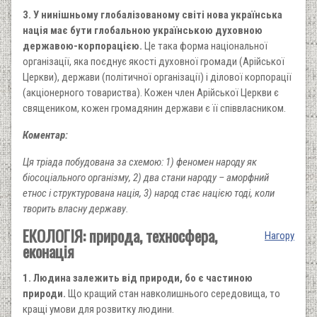
3. У нинішньому глобалізованому світі нова українська
нація має бути глобальною українською духовною
державою-корпорацією.
Це така форма національної
організації, яка поєднує якості духовної громади (Арійської
Церкви), держави (політичної організації) і ділової корпорації
(акціонерного товариства). Кожен член Арійської Церкви є
священиком, кожен громадянин держави є її співвласником.
Коментар:
Ця тріада побудована за схемою: 1) феномен народу як
біосоціального організму, 2) два стани народу – аморфний
етнос і структурована нація, 3) народ стає нацією тоді, коли
творить власну державу.
ЕКОЛОГІЯ: природа, техносфера,
Нагору
еконація
1. Людина залежить від природи, бо є частиною
природи.
Що кращий стан навколишнього середовища, то
кращі умови для розвитку людини.