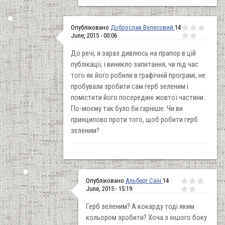
Опубліковано
Доброслав Велесовий
14
June, 2015 - 00:06
До речі, я зараз дивлюсь на прапор в цій
публікації, і виникло запитання, чи під час
того як його робили в графічній програмі, не
пробували зробити сам герб зеленим і
помістити його посередині жовтої частини.
По-моєму так було би гарніше. Чи ви
принципово проти того, щоб робити герб
зеленим?
Опубліковано
Альберт Саїн
14
June, 2015 - 15:19
Герб зеленим? А кокарду тоді яким
кольором зробити? Хоча з іншого боку