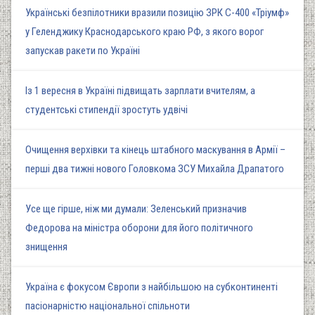
Українські безпілотники вразили позицію ЗРК С-400 «Тріумф»
у Геленджику Краснодарського краю РФ, з якого ворог
запускав ракети по Україні
Із 1 вересня в Україні підвищать зарплати вчителям, а
студентські стипендії зростуть удвічі
Очищення верхівки та кінець штабного маскування в Армії –
перші два тижні нового Головкома ЗСУ Михайла Драпатого
Усе ще гірше, ніж ми думали: Зеленський призначив
Федорова на міністра оборони для його політичного
знищення
Україна є фокусом Європи з найбільшою на субконтиненті
пасіонарністю національної спільноти