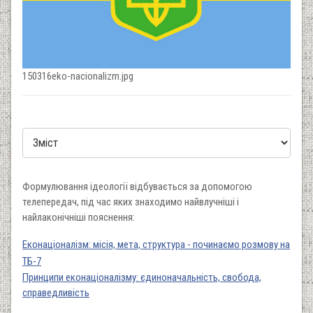
150316eko-nacionalizm.jpg
Формулювання ідеології відбувається за допомогою
телепередач, під час яких знаходимо найвлучніші і
найлаконічніші пояснення:
Еконаціоналізм: місія, мета, структура - починаємо розмову на
ТБ-7
Принципи еконаціоналізму: єдиноначальність, свобода,
справедливість