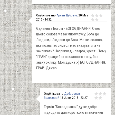
Опубліковано
Арсен Дубовик
20 May,
2015 - 14:32
Єднання з Богом - БОГОЄДНАННЯ. Сенс
цього солова у взаємному руху: Бога до
Людини, і Людини до Бога. Може, солово,
яке позначає символ має вказувати, а не
закликати? Наприклад - сварга, хрест... Тому
"ГРАЙ" краще без наказового тону, без
знаку оклику. Моя думка ;-) БОГОЄДНАННЯ,
ГРАЙ. Дякую.
Опубліковано
Доброслав
Велесовий
13 June, 2015 - 23:27
Термін "Богоєднання" дуже добре
підходить для короткого визначення