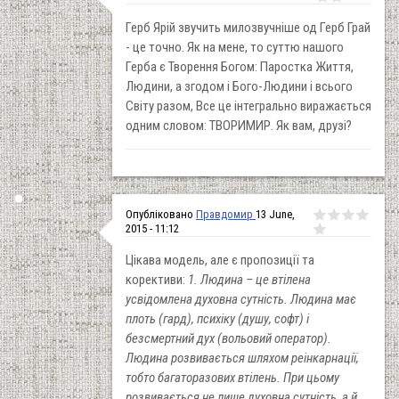
Герб Ярій звучить милозвучніше од Герб Грай
- це точно. Як на мене, то суттю нашого
Герба є Творення Богом: Паростка Життя,
Людини, а згодом і Бого-Людини і всього
Світу разом, Все це інтегрально виражається
одним словом: ТВОРИМИР. Як вам, друзі?
Опубліковано
Правдомир
13 June,
2015 - 11:12
Цікава модель, але є пропозиції та
корективи:
1. Людина – це втілена
усвідомлена духовна сутність. Людина має
плоть (гард), психіку (душу, софт) і
безсмертний дух (вольовий оператор).
Людина розвивається шляхом реінкарнації,
тобто багаторазових втілень. При цьому
розвивається не лише духовна сутність, а й