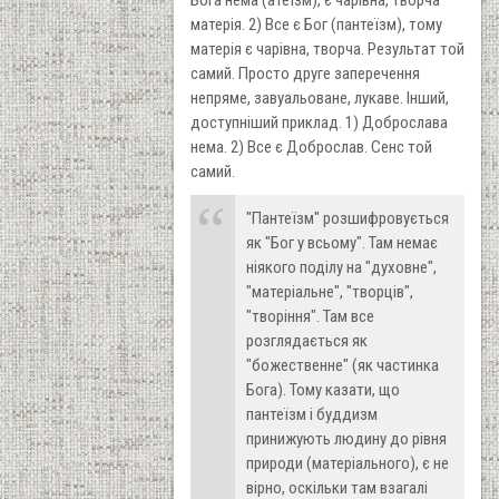
матерія. 2) Все є Бог (пантеїзм), тому
матерія є чарівна, творча. Результат той
самий. Просто друге заперечення
непряме, завуальоване, лукаве. Інший,
доступніший приклад. 1) Доброслава
нема. 2) Все є Доброслав. Сенс той
самий.
"Пантеїзм" розшифровується
як "Бог у всьому". Там немає
ніякого поділу на "духовне",
"матеріальне", "творців",
"творіння". Там все
розглядається як
"божественне" (як частинка
Бога). Тому казати, що
пантеїзм і буддизм
принижують людину до рівня
природи (матеріального), є не
вірно, оскільки там взагалі