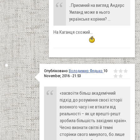
..Приємний на вигляд Андерс
Умланд може в нього
українське коріння? ...
На Каганця схожий...
Опубліковано
Володимир Федько
10
November, 2016 - 21:53
«засвоїти більш академічний
підхід до розуміння своєї історії
воєнного часу і не втікати від
реальності – як це врешті-решт
зробила більшість західних країн».
Чесно визнати світлі й темні
сторінки свого минулого, бо лише