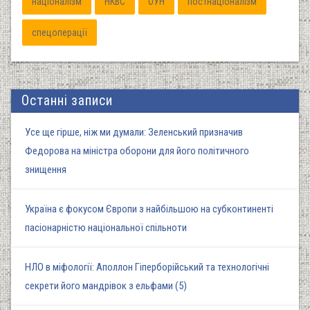
націоналізм
НКВС
ОУН
постнаціоналізм
спецоперації
Останні записи
Усе ще гірше, ніж ми думали: Зеленський призначив
Федорова на міністра оборони для його політичного
знищення
Україна є фокусом Європи з найбільшою на субконтиненті
пасіонарністю національної спільноти
НЛО в міфології: Аполлон Гіперборійський та технологічні
секрети його мандрівок з ельфами (5)