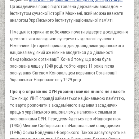
Ця академічна праця підготовлена державним закладом –
Інститутом сучасної історії в Мюнхені, який можна вважати
аналогом Українського інституту національної пам’яті.
Німецькі історики не побоялися почати відверте дослідження
ідеології, яка засадничо суперечить ідеології сучасної
Німеччини. Це гарний приклад для дослідників українського
націоналізму, який аж ніяк не зводиться до діяльності
бандерівської організації. Хоча б тому, що вона була
заснована лише у 1940 році, тобто через 11 років після
заснування Євгеном Коновальцем первинної Організації
Українських Націоналістів у 1929 році.
Про цю справжню ОУН українці майже нічого не знають
.
Тож якщо УІНП справді займається національною пам’яттю,
то варто розпочати з академічного видання засадничих
праць з українського націоналізму, написаних самими ж
засновниками ОУН. Передусім йдеться про «Націократію»
(1935) Миколи Сціборського і «Національний солідаризм»
(1946) Осипа Бойдуника-Боярського. Також заслуговують на