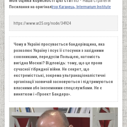
Моя оцінка корисності цієї статті
5 - Наша стратегія
Посилання на оригінал
Ігор Каганець, Intermarium Institute
https://www.ar25.org/node/34924
Чому в Україні просувається бандерівщина, яка
розколює Україну і псує її стосунки з західними
союзниками, передусім Польщею, натомість
вигідна Москві? Відповідь: тому, що це прояв
сучасної гібридної війни. Не секрет, що
екстремістські, зокрема ультранаціоналістичні
організації зазвичай засновуються і підтримуються
власними або іноземними спецслужбами. Не є
винятком і «Проект Бандера».