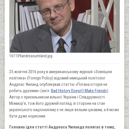
161109andreasumland.jpg
25 жовтня 2016 року в американському журналі «Зовнішня
політика» (Foreign Policy) відомий німецький політолог
Андреас Умланд опублікував статтю «Погана історія не
робить друзями» (англ.
Bad History Doesn’t Make Friends
).
Автор є прихильником вільної України і Співдружності
Міжмор’я, тож його дружній погляд зі сторони на стан
українського націоналізму є не лише вельми цікавим, а й може
бути дуже корисним.
Головна ідея статті Андреаса Умланда полягає в тому,