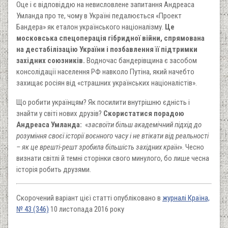
Оце і є відповіддю на невисловлене запитання Андреаса
Умланда про те, чому в Україні педалюється «Проект
Бандера» як еталон українського націоналізму.
Це
московська спецоперація гібридної війни, спрямована
на дестабілізацію України і позбавлення її підтримки
західних союзників.
Водночас бандерівщина є засобом
консолідації населення РФ навколо Путіна, який начебто
захищає росіян від «страшних українських націоналістів».
Що робити українцям? Як посилити внутрішню єдність і
знайти у світі нових друзів?
Скористатися порадою
Андреаса Умланда:
«
засвоїти більш академічний підхід до
розуміння своєї історії воєнного часу і не втікати від реальності
– як це врешті-решт зробила більшість західних країн
». Чесно
визнати світлі й темні сторінки свого минулого, бо лише чесна
історія робить друзями.
Скорочений варіант цієї статті опубліковано в
журналі Країна,
№ 43 (346)
10 листопада 2016 року