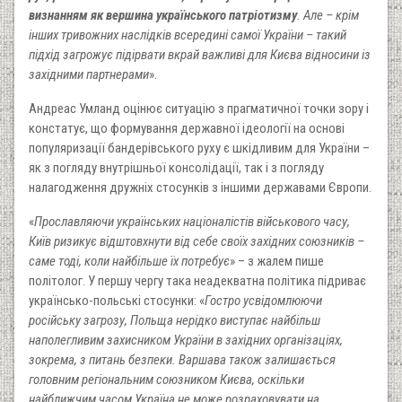
визнанням як вершина українського патріотизму
. Але – крім
інших тривожних наслідків всередині самої України – такий
підхід загрожує підірвати вкрай важливі для Києва відносини із
західними партнерами
».
Андреас Умланд оцінює ситуацію з прагматичної точки зору і
констатує, що формування державної ідеології на основі
популяризації бандерівського руху є шкідливим для України –
як з погляду внутрішньої консолідації, так і з погляду
налагодження дружніх стосунків з іншими державами Європи.
«
Прославляючи українських націоналістів військового часу,
Київ ризикує відштовхнути від себе своїх західних союзників –
саме тоді, коли найбільше їх потребує
» – з жалем пише
політолог. У першу чергу така неадекватна політика підриває
українсько-польські стосунки: «
Гостро усвідомлюючи
російську загрозу, Польща нерідко виступає найбільш
наполегливим захисником України в західних організаціях,
зокрема, з питань безпеки. Варшава також залишається
головним регіональним союзником Києва, оскільки
найближчим часом Україна не може розраховувати на