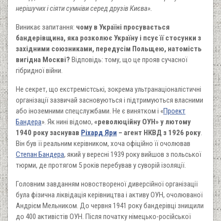
нерішучих і сіяти сумніви серед друзів Києва».
Виникає запитання:
чому в Україні просувається
бандерівщина, яка розколює Україну і псує її стосунки з
західними союзниками, передусім Польщею, натомість
вигідна Москві?
Відповідь: тому, що це прояв сучасної
гібридної війни.
Не секрет, що екстремістські, зокрема ультранаціоналістичні
організації зазвичай засновуються і підтримуються власними
або іноземними спецслужбами. Не є винятком і «
Проект
Бандера
». Як нині відомо,
«революційну ОУН» у лютому
1940 року заснував
Ріхард Яри
– агент НКВД з 1926 року
.
Він був її реальним керівником, хоча офіційно її очолював
Степан Бандера
, який у вересні 1939 року вийшов з польської
тюрми, де протягом 5 років перебував у суворій ізоляції.
Головним завданням новоствореної диверсійної організації
була фізична ліквідація керівництва і активу ОУН, очолюваної
Андрієм Мельником. До червня 1941 року бандерівці знищили
до 400 активістів ОУН. Після початку німецько-російської