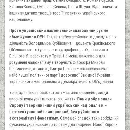
критичне видання праці Євгена Онацького, Романа Сушка,
Зиновія Книша, Омеляна Сеника, Олега Штуля-Ждановича та
інших видатних творців теорії і практики українського
націоналізму.
Проте український національно-визвольний рух не
обмежувався ОУН.
Так, потребує серйозного дослідження
діяльність Володимира Кубійовича – доцента Краківського
(Яґеллонського) університету, професора Українського
Вільного Університету у Празі. Не менш важливою для
розуміння націоналізму є творчість філософа Миколи
Шлемкевича, а також Дмитра Паліїва – співзасновника
найбільшої політичної партії довоєнної Західної України –
Українського Національного Демократичного Об'єднання.
Усі згадані вище особистості – істинні європейці, люди
високої культури і шляхетного життя.
Вони добре знали
Європу і творили інший український націоналізм –
інтелектуальний і лицарський, без руйнівного
екстремізму і фанатизму.
Саме цей спадок так необхідний
сучасним українським патріотам для творення Нової Європи