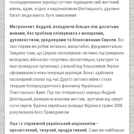
господарюванню українці суттєво підвищили свій життєвий
рівень, адже, згідно з націоналізмом Шептицького, духовно
багаті люди мають бути заможними.
Митрополит Андрей, володіючи більше ніж десятьма
мовами, без проблем спілкувався з монархами,
духовенством, урядовцями та бізнесменами Європи.
Всі
свої справи він робив легально, масштабно, фундаментально.
Завдяки тому, що Церква засновувала і активно підтримувала
молодіжні, військово-спортивні, просвітницькі, культурні та
інші громадські організації, у вільній від більшовиків Україні
сформувалася нова генерація українців. Вона і здійснила
пасіонарний спалах під час Другої світової війни і стала
творцем безпрецедентного феномену Української
Повстанської Армії. Під час гітлерівської окупації Андрей
Шептицький, ризикуючи власним життям, врятував від смерті
сотні євреїв. Вдячна єврейська громада України в травні 2008
року визнала його Праведником.
Оце і є справжній український націоналізм –
просвітлений, творчий, продуктивний.
Саме він найбільше