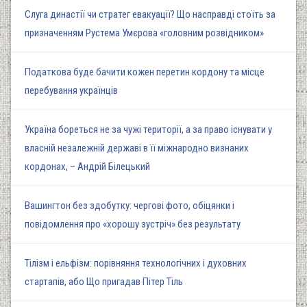
Слуга династії чи стратег евакуації? Що насправді стоїть за
призначенням Рустема Умєрова «головним розвідником»
Податкова буде бачити кожен перетин кордону та місце
перебування українців
Україна бореться не за чужі території, а за право існувати у
власній незалежній державі в її міжнародно визнаних
кордонах, – Андрій Білецький
Вашингтон без здобутку: чергові фото, обіцянки і
повідомлення про «хорошу зустріч» без результату
Тілізм і ельфізм: порівняння технологічних і духовних
стартапів, або Що пригадав Пітер Тіль