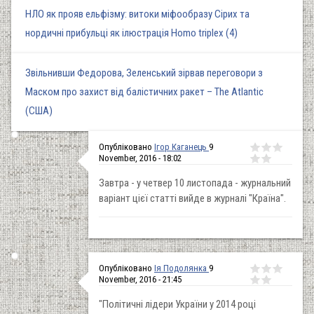
НЛО як прояв ельфізму: витоки міфообразу Сірих та
нордичні прибульці як ілюстрація Homo triplex (4)
Звільнивши Федорова, Зеленський зірвав переговори з
Маском про захист від балістичних ракет – The Atlantic
(США)
Опубліковано
Ігор Каганець
9
November, 2016 - 18:02
Завтра - у четвер 10 листопада - журнальний
варіант цієї статті вийде в журналі "Країна".
Опубліковано
Ія Подолянка
9
November, 2016 - 21:45
"Політичні лідери України у 2014 році