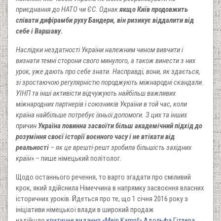
приєднання до НАТО чи ЄС. Однак
якщо Київ продовжить
співати дифірамби руху Бандери, він ризикує віддалити від
себе і Варшаву
.
Наслідки нездатності України належним чином вивчити і
визнати темні сторони свого минулого, а також винести з них
урок, уже дають про себе знати. Насправді, вони, як здається,
зі зростаючою регулярністю породжують міжнародні скандали.
УІНП та інші активісти відчужують найбільш важливих
міжнародних партнерів і союзників України в той час, коли
країна найбільше потребує їхньої допомоги. З цих та інших
причин
Україна повинна засвоїти більш академічний підхід до
розуміння своєї історії воєнного часу і не втікати від
реальності
– як це врешті-решт зробила більшість західних
країн
» – пише німецький політолог.
Щодо останнього речення, то варто згадати про сміливий
крок, який здійснила Німеччина в напрямку засвоєння власних
історичних уроків. Йдеться про те, що 1 січня 2016 року з
ініціативи німецької влади в широкий продаж
надійшло
критичне видання «Mein Kampf» Адольфа Гітлера
.