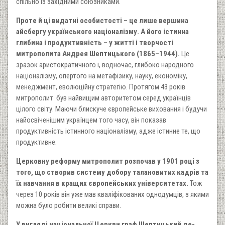
спільно із західними союзниками.
Проте й ці видатні особистості – це лише вершина
айсбергу українського націоналізму. А його істинна
глибина і продуктивність – у житті і творчості
митрополита Андрея Шептицького (1865–1944).
Це
зразок аристократичного і, водночас, глибоко народного
націоналізму, опертого на метафізику, науку, економіку,
менеджмент, еволюційну стратегію. Протягом 43 років
митрополит був найвищим авторитетом серед українців
цілого світу. Маючи блискуче європейське виховання і будучи
найосвіченішим українцем того часу, він показав
продуктивність істинного націоналізму, адже істинне те, що
продуктивне.
Церковну реформу митрополит розпочав у 1901 році з
того, що створив систему добору талановитих кадрів та
їх навчання в кращих європейських університетах.
Тож
через 10 років він уже мав кваліфікованих однодумців, з якими
можна було робити великі справи.
У вигляді національної Церкви граф Шептицький де-