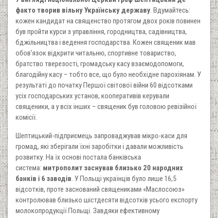
факто творив вільну Українську державу
. Вдумайтесь:
кожен кандидат на священство протягом двох років повинен
був пройти курси з управління, городництва, садівництва,
бджільництва і ведення господарства. Кожен священик мав
обов’язок відкрити читальню, спортивне товариство,
братство тверезості, громадську касу взаємодопомоги,
благодійну касу – тобто все, що було необхідне парохіянам. У
результаті до початку Першої світової війни 60 відсотками
усіх господарських установ, кооперативів керували
священики, а у всіх інших – священик був головою ревізійної
комісії.
Шептицький-підприємець запроваджував мікро-каси для
громад, які зберігали їхні заробітки і давали можливість
розвитку. На їх основі постала банківська
система:
митрополит заснував близько 20 народних
банків і 6 заводів
. У Польщі українців було лише 16,5
відсотків, проте заснований священиками «Маслосоюз»
контролював близько шістдесяти відсотків усього експорту
молокопродукції Польщі. Завдяки ефективному