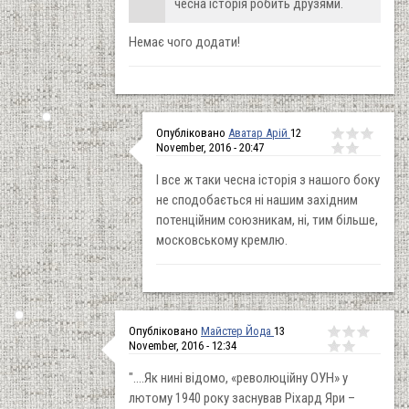
чесна історія робить друзями.
Немає чого додати!
Опубліковано
Аватар Арій
12
November, 2016 - 20:47
І все ж таки чесна історія з нашого боку
не сподобається ні нашим західним
потенційним союзникам, ні, тим більше,
московському кремлю.
Опубліковано
Майстер Йода
13
November, 2016 - 12:34
"....Як нині відомо, «революційну ОУН» у
лютому 1940 року заснував Ріхард Яри –