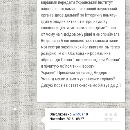
вирішили передати Український інститут
національної памяті - головний жержавний
орган.відповідальний за історичну память-
групі молодих активістів .про наукову
кваліфіка цію. яких нічого не відомо"....так
от чому на підсідомому рівні я не сприймала
Вятровича А він виявляється і книжки пише-
мої сестри захопилися йог книгами-оь тепер
розкрию їм очі Ось вона -інформаційна
зброя в дії.Слова "..політичні лідери України"
я прчитую як"політичні вороги
України"..Приємний на вигляд Андерс
Умланд може в нього українське коріння?
Дякую Ігоре,за статтю-вона мобілізує до дії
Опубліковано
WiMGa
10
November, 2016 - 08:27