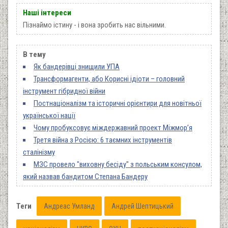
Наші інтереси
Пізнаймо істину - і вона зробить нас вільними.
В тему
Як бандерівці знищили УПА
Трансформагенти, або Корисні ідіоти – головний
інструмент гібридної війни
Постнаціоналізм та історичні орієнтири для новітньої
української нації
Чому пробуксовує міждержавний проект Міжмор’я
Третя війна з Росією: 6 таємних інструментів
сталінізму
МЗС провело "виховну бесіду" з польським консулом,
який назвав бандитом Степана Бандеру
Теги
Андреас Умланд
Андрей Шептицький