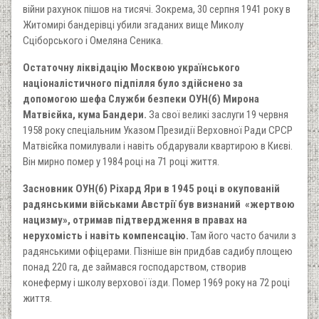
війни рахунок пішов на тисячі. Зокрема, 30 серпня 1941 року в
Житомирі бандерівці убили згаданих вище Миколу
Сціборського і Омеляна Сеника.
Остаточну ліквідацію Москвою українського
націоналістичного підпілля було здійснено за
допомогою шефа Служби безпеки ОУН(б) Мирона
Матвієйка, кума Бандери.
За свої великі заслуги 19 червня
1958 року спеціальним Указом Президії Верховної Ради СРСР
Матвієйка помилували і навіть обдарували квартирою в Києві.
Він мирно помер у 1984 році на 71 році життя.
Засновник ОУН(б) Ріхард Яри в 1945 році в окупованій
радянськими військами Австрії був визнаний «жертвою
нацизму», отримав підтвердження в правах на
нерухомість і навіть компенсацію.
Там його часто бачили з
радянськими офіцерами. Пізніше він придбав садибу площею
понад 220 га, де займався господарством, створив
конеферму і школу верхової їзди. Помер 1969 року на 72 році
життя.