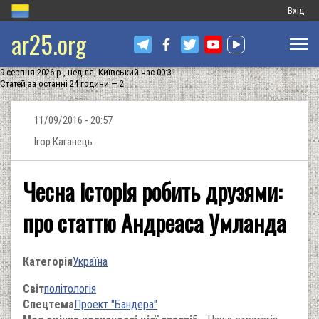
Меню
Вхід
ar25.org
обліков
запису
9 серпня 2026 р., неділя, Київський час 00:31
користу
Статей за останні 24 години — 2
11/09/2016 - 20:57
Ігор Каганець
Чесна історія робить друзями:
про статтю Андреаса Умланда
Категорія
Україна
Світ
політологія
Спецтема
Проект "Бандера"