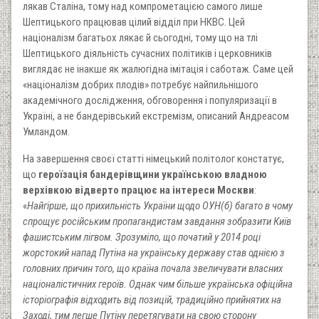
лякав Сталіна, тому над компрометацією самого лише
Шептицького працював цілий відділ при НКВС. Цей
націоналізм багатьох лякає й сьогодні, тому що на тлі
Шептицького діяльність сучасних політиків і церковників
виглядає не інакше як жалюгідна імітація і саботаж. Саме цей
«націоналізм добрих плодів» потребує найпильнішого
академічного дослідження, обговорення і популяризації в
Україні, а не бандерівський екстремізм, описаний Андреасом
Умландом.
На завершення своєї статті німецький політолог констатує,
що
героїзація бандерівщини українською владною
верхівкою відверто працює на інтереси Москви
:
«
Найгірше, що прихильність України щодо ОУН(б) багато в чому
спрощує російським пропагандистам завдання зобразити Київ
фашистським лігвом. Зрозуміло, що початий у 2014 році
жорстокий напад Путіна на українську державу став однією з
головних причин того, що країна почала звеличувати власних
націоналістичних героїв. Однак чим більше українська офіційна
історіографія відходить від позицій, традиційно прийнятих на
Заході, тим легше Путіну перетягувати на свою сторону