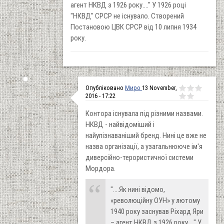
агент НКВД з 1926 року...." У 1926 роцi
"НКВД" СРСР не iснувало. Створений
Постановою ЦВК СРСР вiд 10 липня 1934
року.
Опубліковано
Миро
13 November,
2016 - 17:22
Контора існувала під різними назвами.
НКВД - найвідоміший і
найупізнаваніший бренд. Нині це вже не
назва організації, а узагальнююче ім'я
диверсійно-терористичної системи
Мордора.
"....Як нині відомо,
«революційну ОУН» у лютому
1940 року заснував Ріхард Яри
– агент НКВД з 1926 року...." У