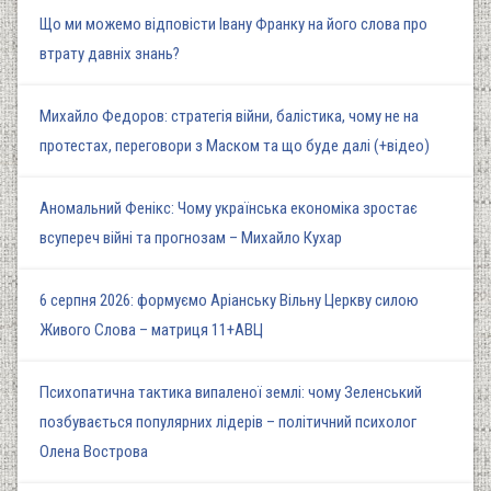
Що ми можемо відповісти Івану Франку на його слова про
втрату давніх знань?
Михайло Федоров: стратегія війни, балістика, чому не на
протестах, переговори з Маском та що буде далі (+відео)
Аномальний Фенікс: Чому українська економіка зростає
всупереч війні та прогнозам – Михайло Кухар
6 серпня 2026: формуємо Аріанську Вільну Церкву силою
Живого Слова – матриця 11+АВЦ
Психопатична тактика випаленої землі: чому Зеленський
позбувається популярних лідерів – політичний психолог
Олена Вострова