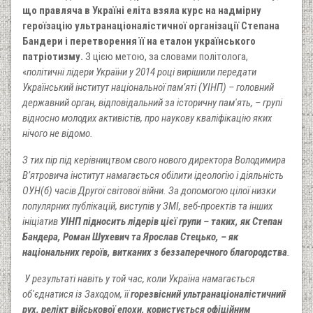
що правляча в Україні еліта взяла курс на надмірну
героїзацію ультранаціоналістичної організації Степана
Бандери і перетворення її на еталон українського
патріотизму.
З цією метою, за словами політолога,
«
політичні лідери України у 2014 році вирішили передати
Український інститут національної пам’яті (УІНП) – головний
державний орган, відповідальний за історичну пам'ять, – групі
відносно молодих активістів, про наукову кваліфікацію яких
нічого не відомо.
З тих пір під керівництвом свого нового директора Володимира
В’ятровича інститут намагається обілити ідеологію і діяльність
ОУН(б) часів Другої світової війни. За допомогою цілої низки
популярних публікацій, виступів у ЗМІ, веб-проектів та інших
ініціатив
УІНП підносить лідерів цієї групи – таких, як Степан
Бандера, Роман Шухевич та Ярослав Стецько, – як
національних героїв, витканих з беззаперечного благородства
.
У результаті навіть у той час, коли Україна намагається
об'єднатися із Заходом, її
горезвісний ультранаціоналістичний
рух, релікт військової епохи, користується офіційним