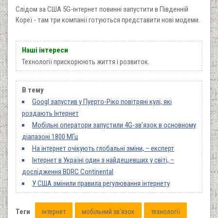
Слідом за США 5G-інтернет повинні запустити в Південній
Кореї - там три компанії готуються представити нові модеми.
Наші інтереси
Технології прискорюють життя і розвиток.
В тему
Googl запустив у Пуерто-Ріко повітряні кулі, які
роздають Інтернет
Мобільні оператори запустили 4G-зв'язок в основному
діапазоні 1800 МГц
На інтернет очікують глобальні зміни, – експерт
Інтернет в Україні один з найдешевших у світі, –
дослідження BDRC Continental
У США змінили правила регулювання інтернету
Теги
інтернет
мобільний зв'язок
технології