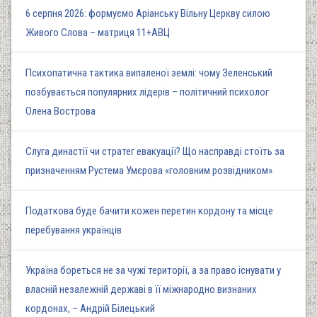
6 серпня 2026: формуємо Аріанську Вільну Церкву силою
Живого Слова – матриця 11+АВЦ
Психопатична тактика випаленої землі: чому Зеленський
позбувається популярних лідерів – політичний психолог
Олена Вострова
Слуга династії чи стратег евакуації? Що насправді стоїть за
призначенням Рустема Умєрова «головним розвідником»
Податкова буде бачити кожен перетин кордону та місце
перебування українців
Україна бореться не за чужі території, а за право існувати у
власній незалежній державі в її міжнародно визнаних
кордонах, – Андрій Білецький