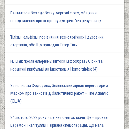
Вашингтон без здобутку: чергові фото, обіцянки і
повідомлення про «хорошу зустріч» без результату
Тілізм і ельфізм: порівняння технологічних і духовних
стартапів, або Що пригадав Пітер Тіль
НЛО як прояв ельфізму: витоки міфообразу Сірих та
нордичні прибульці як ілюстрація Homo triplex (4)
Звільнивши Федорова, Зеленський зірвав переговори з
Маском про захист від балістичних ракет – The Atlantic
(США)
24 лютого 2022 року – це не початок війни. Це – провал
церемонії капітуляції, зірвана спецоперація, що мала