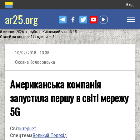
Меню
Вхід
ar25.org
обліков
запису
8 серпня 2026 р., субота, Київський час 13:15
користу
Статей за останні 24 години — 3
10/02/2018 - 13:38
Оксана Колосовська
Американська компанія
запустила першу в світі мережу
5G
Світ
інтернет
Спецтема
Великий Перехід