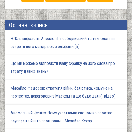
Останні записи
НЛО в міфології: Аполлон Гіперборійський та технологічні
секрети його мандрівок з ельфами (5)
Що ми можемо відповісти Івану Франку на його слова про
втрату давніх знань?
Михайло Федоров: стратегія війни, балістика, чому не на
протестах, переговори з Маском та що буде далі (+відео)
Аномальний Фенікс: Чому українська економіка зростає
всупереч війні та прогнозам – Михайло Кухар