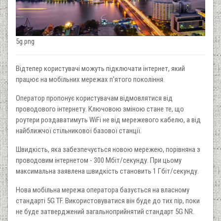
5g.png
Відтепер користувачі можуть підключати інтернет, який
працює на мобільних мережах п'ятого покоління.
Оператор пропонує користувачам відмовлятися від
проводового інтернету. Ключовою зміною стане те, що
роутери роздаватимуть WiFi не від мережевого кабелю, а від
найближчої стільникової базової станції.
Швидкість, яка забезпечується новою мережею, порівняна з
проводовим інтернетом - 300 Мбіт/секунду. При цьому
максимальна заявлена ​​швидкість становить 1 Гбіт/секунду.
Нова мобільна мережа оператора базується на власному
стандарті 5G TF. Використовуватися він буде до тих пір, поки
не буде затверджений загальноприйнятий стандарт 5G NR.