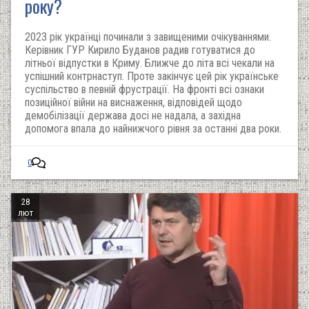
року?
2023 рік українці починали з завищеними очікуваннями.
Керівник ГУР Кирило Буданов радив готуватися до
літньої відпустки в Криму. Ближче до літа всі чекали на
успішний контрнаступ. Проте закінчує цей рік українське
суспільство в певній фрустрації. На фронті всі ознаки
позиційної війни на виснаження, відповідей щодо
демобілізації держава досі не надала, а західна
допомога впала до найнижчого рівня за останні два роки.
0
28
лют