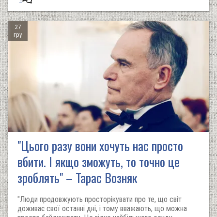
27
гру
"Цього разу вони хочуть нас просто
вбити. І якщо зможуть, то точно це
зроблять" – Тарас Возняк
"Люди продовжують просторікувати про те, що світ
доживає свої останні дні, і тому вважають, що можна