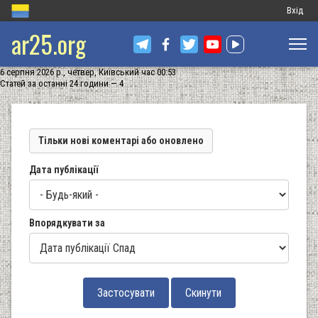
Меню
Вхід
ar25.org
обліков
запису
6 серпня 2026 р., четвер, Київський час 00:53
користу
Статей за останні 24 години — 4
Тільки нові коментарі або оновлено
Дата публікації
Впорядкувати за