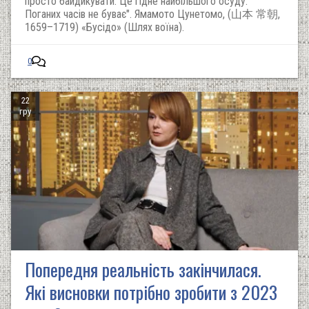
просто байдикувати. Це гідне найбільшого осуду.
Поганих часів не буває". Ямамото Цунетомо, (山本 常朝,
1659–1719) «Бусідо» (Шлях воїна).
0
22
гру
Попередня реальність закінчилася.
Які висновки потрібно зробити з 2023