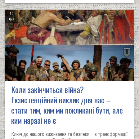
15
тра
Коли закінчиться війна?
Екзистенційний виклик для нас –
стати тим, ким ми покликані бути, але
ким наразі не є
Ключ до нашого виживання та безпеки – в трансформації