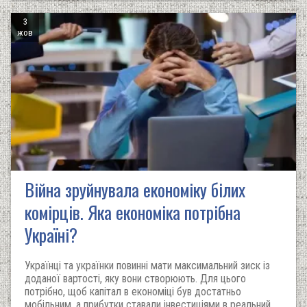
3
жов
Війна зруйнувала економіку білих
комірців. Яка економіка потрібна
Україні?
Українці та українки повинні мати максимальний зиск із
доданої вартості, яку вони створюють. Для цього
потрібно, щоб капітал в економіці був достатньо
мобільним, а прибутки ставали інвестиціями в реальний