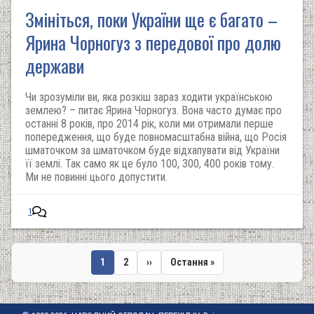
Змініться, поки України ще є багато –
Ярина Чорногуз з передової про долю
держави
Чи зрозуміли ви, яка розкіш зараз ходити українською
землею? – питає Ярина Чорногуз. Вона часто думає про
останні 8 років, про 2014 рік, коли ми отримали перше
попередження, що буде повномасштабна війна, що Росія
шматочком за шматочком буде відхапувати від України
її землі. Так само як це було 100, 300, 400 років тому.
Ми не повинні цього допустити.
1
Поточна
1
Сторінка
2
Наступна
››
Остання
Остання »
сторінка
сторінка
сторінка
Розбивка
на
сторінки