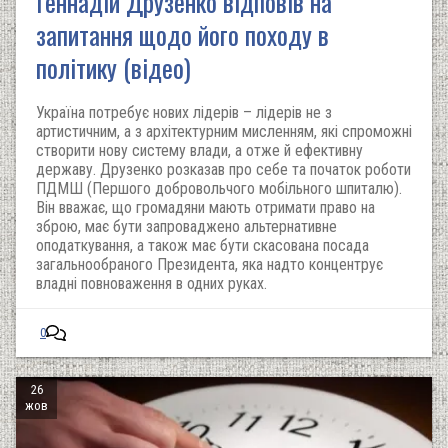
Геннадій Друзенко відповів на
запитання щодо його походу в
політику (відео)
Україна потребує нових лідерів – лідерів не з
артистичним, а з архітектурним мисленням, які спроможні
створити нову систему влади, а отже й ефективну
державу. Друзенко розказав про себе та початок роботи
ПДМШ (Першого добровольчого мобільного шпиталю).
Він вважає, що громадяни мають отримати право на
зброю, має бути запроваджено альтернативне
оподаткування, а також має бути скасована посада
загальнообраного Президента, яка надто концентрує
владні повноваження в одних руках.
0
26
жов