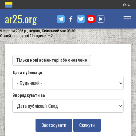
Меню
Вхід
ar25.org
обліков
запису
9 серпня 2026 р., неділя, Київський час 08:30
користу
Статей за останні 24 години — 2
Тільки нові коментарі або оновлено
Дата публікації
Впорядкувати за