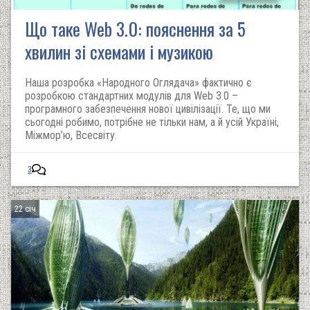
Що таке Web 3.0: пояснення за 5
хвилин зі схемами і музикою
Наша розробка «Народного Оглядача» фактично є
розробкою стандартних модулів для Web 3.0 –
програмного забезпечення нової цивілізації. Те, що ми
сьогодні робимо, потрібне не тільки нам, а й усій Україні,
Міжмор’ю, Всесвіту.
3
22 січ