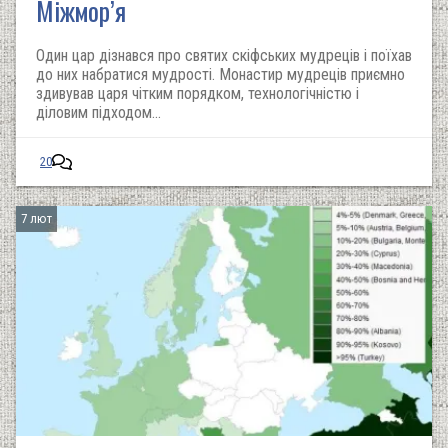
Міжмор’я
Один цар дізнався про святих скіфських мудреців і поїхав
до них набратися мудрості. Монастир мудреців приємно
здивував царя чітким порядком, технологічністю і
діловим підходом...
20
7 лют