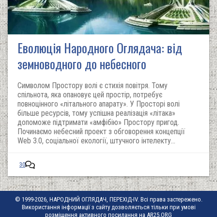
Еволюція Народного Оглядача: від
земноводного до небесного
Символом Простору волі є стихія повітря. Тому
спільнота, яка опановує цей простір, потребує
повноцінного «літального апарату». У Просторі волі
більше ресурсів, тому успішна реалізація «літака»
допоможе підтримати «амфібію» Простору пригод.
Починаємо небесний проект з обговорення концепції
Web 3.0, соціальної екології, штучного інтелекту...
30
© 1999-2026, НАРОДНИЙ ОГЛЯДАЧ, ПЕРЕХІД-IV. Всі права застережено.
Використання інформації з сайту дозволяється тільки при умові
розміщення активного посилання на AR25.ORG