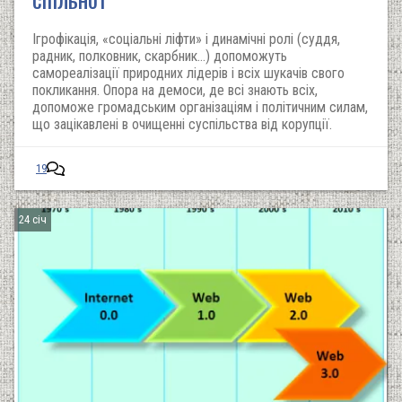
Ігрофікація, «соціальні ліфти» і динамічні ролі (суддя,
радник, полковник, скарбник…) допоможуть
самореалізації природних лідерів і всіх шукачів свого
покликання. Опора на демоси, де всі знають всіх,
допоможе громадським організаціям і політичним силам,
що зацікавлені в очищенні суспільства від корупції.
19
24 січ