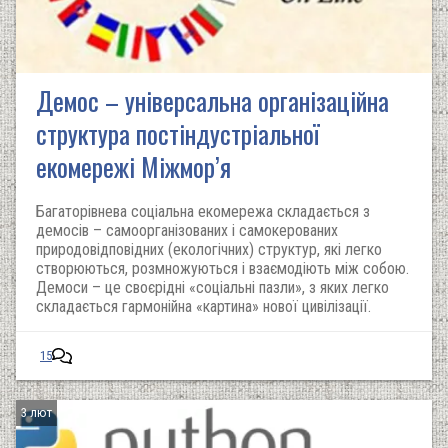
Демос – універсальна організаційна
структура постіндустріальної
екомережі Міжмор’я
Багаторівнева соціальна екомережа складається з
демосів – самоорганізованих і самокерованих
природовідповідних (екологічних) структур, які легко
створюються, розмножуються і взаємодіють між собою.
Демоси – це своєрідні «соціальні пазли», з яких легко
складається гармонійна «картина» нової цивілізації.
15
3 лют