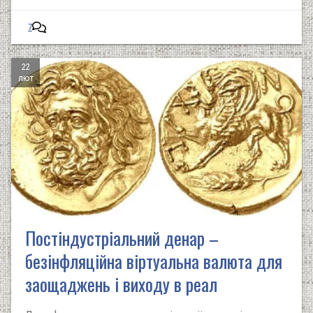
7
22
лют
Постіндустріальний денар –
безінфляційна віртуальна валюта для
заощаджень і виходу в реал