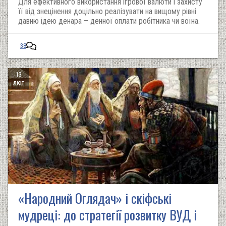
Для ефективного використання ігрової валюти і захисту
її від знецінення доцільно реалізувати на вищому рівні
давню ідею денара – денної оплати робітника чи воїна.
38
13
лют
«Народний Оглядач» і скіфські
мудреці: до стратегії розвитку ВУД і