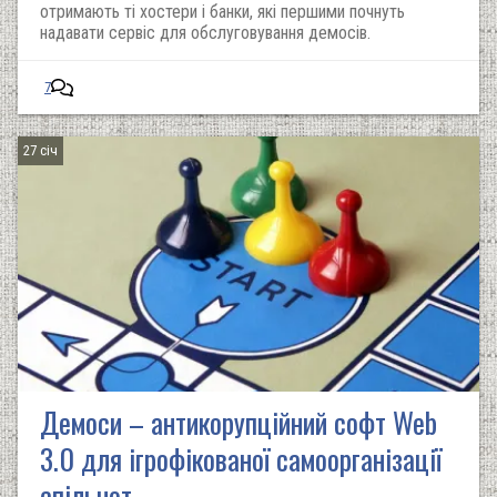
отримають ті хостери і банки, які першими почнуть
надавати сервіс для обслуговування демосів.
7
27 січ
Демоси – антикорупційний софт Web
3.0 для ігрофікованої самоорганізації
спільнот