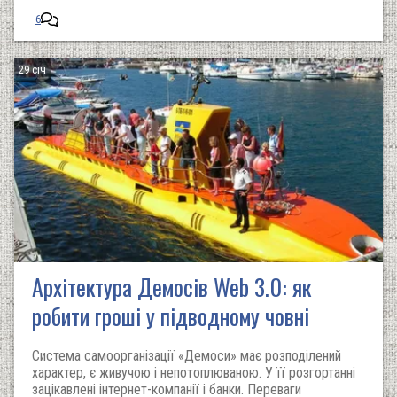
6
29 січ
Архітектура Демосів Web 3.0: як
робити гроші у підводному човні
Система самоорганізації «Демоси» має розподілений
характер, є живучою і непотоплюваною. У її розгортанні
зацікавлені інтернет-компанії і банки. Переваги