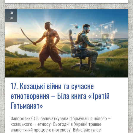
18
тра
17. Козацькі війни та сучасне
етнотворення – Біла книга «Третій
Гетьманат»
Запорозька Січ започаткувала формування нового –
козацького – етносу. Сьогодні в Україні триває
аналогічний процес етногенезу. Війна виступає