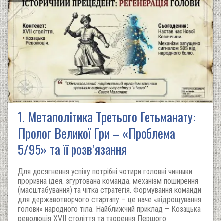
1. Метаполітика Третього Гетьманату:
Пролог Великої Гри – «Проблема
5/95» та її розв’язання
Для досягнення успіху потрібні чотири головні чинники:
проривна ідея, згуртована команда, механізм поширення
(масштабування) та чітка стратегія. Формування команди
для державотворчого стартапу – це наче «відрощування
голови» народного тіла. Найближчий приклад – Козацька
революція XVII століття та творення Першого