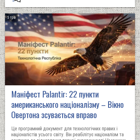
5 тра
Маніфест Palantir: 22 пункти
американського націоналізму – Вікно
Овертона зсувається вправо
Це програмний документ для технологічних правих і
націоналістів усього світу. Він реабілітує націоналізм та