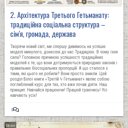
2. Архітектура Третього Гетьманату:
традиційна соціальна структура –
сім'я, громада, держава
Творячи новий світ, ми спершу дивимось на успішні
моделі минулого, донесені до нас Традицією. В чому їхня
сила? Головною причиною успішності традиційних
моделей є те, що вони дотримуються природних законів і
правильних біосоціальних пропорцій. А що сталося з
тими, які цього не робили? Вони просто зникли. Цей
розділ Білої книги «Третій ϟ Гетьманат» являє собою
поглиблений курс для тих, хто вже почав діяти. Наш
принцип: Навчайся працюючи! Працюй граючись! Усі
навчають усіх!
0
26 січ