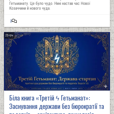
Гетьманату. Це було чудо. Нині настав час Нової
Козаччини й нового чуда.
3
25 січ
Біла книга «Третій ϟ Гетьманат»:
Заснування держави без бюрократії та