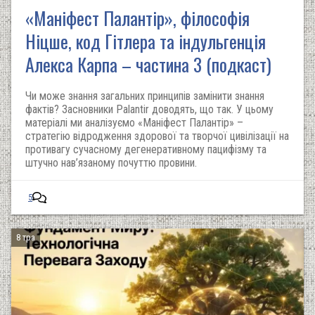
«Маніфест Палантір», філософія
Ніцше, код Гітлера та індульгенція
Алекса Карпа – частина 3 (подкаст)
Чи може знання загальних принципів замінити знання
фактів? Засновники Palantir доводять, що так. У цьому
матеріалі ми аналізуємо «Маніфест Палантір» –
стратегію відродження здорової та творчої цивілізації на
противагу сучасному дегенеративному пацифізму та
штучно нав’язаному почуттю провини.
5
8 тра