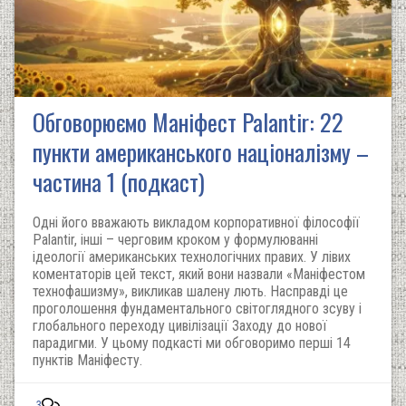
Обговорюємо Маніфест Palantir: 22
пункти американського націоналізму –
частина 1 (подкаст)
Одні його вважають викладом корпоративної філософії
Palantir, інші – черговим кроком у формулюванні
ідеології американських технологічних правих. У лівих
коментаторів цей текст, який вони назвали «Маніфестом
технофашизму», викликав шалену лють. Насправді це
проголошення фундаментального світоглядного зсуву і
глобального переходу цивілізації Заходу до нової
парадигми. У цьому подкасті ми обговоримо перші 14
пунктів Маніфесту.
3