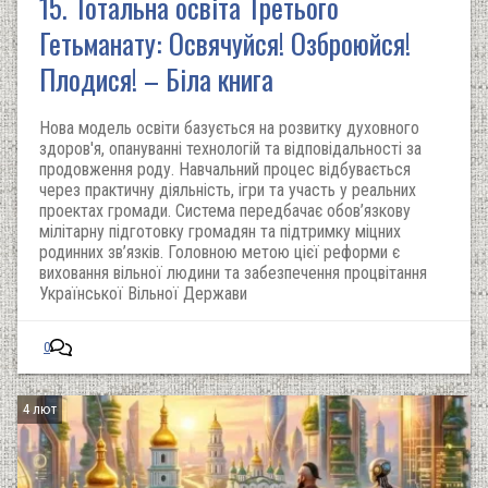
15. Тотальна освіта Третього
Гетьманату: Освячуйся! Озброюйся!
Плодися! – Біла книга
Нова модель освіти базується на розвитку духовного
здоров'я, опануванні технологій та відповідальності за
продовження роду. Навчальний процес відбувається
через практичну діяльність, ігри та участь у реальних
проектах громади. Система передбачає обов’язкову
мілітарну підготовку громадян та підтримку міцних
родинних зв’язків. Головною метою цієї реформи є
виховання вільної людини та забезпечення процвітання
Української Вільної Держави
0
4 лют