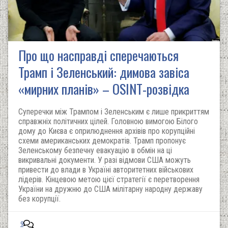
Про що насправді сперечаються
Трамп і Зеленський: димова завіса
«мирних планів» – OSINT-розвідка
Суперечки між Трампом і Зеленським є лише прикриттям
справжніх політичних цілей. Головною вимогою Білого
дому до Києва є оприлюднення архівів про корупційні
схеми американських демократів. Трамп пропонує
Зеленському безпечну евакуацію в обмін на ці
викривальні документи. У разі відмови США можуть
привести до влади в Україні авторитетних військових
лідерів. Кінцевою метою цієї стратегії є перетворення
України на дружню до США мілітарну народну державу
без корупції.
9