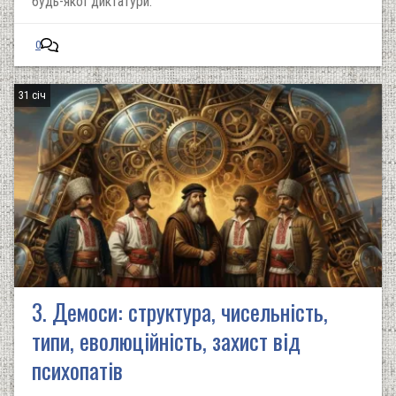
будь-якої диктатури.
0
31 січ
3. Демоси: структура, чисельність,
типи, еволюційність, захист від
психопатів