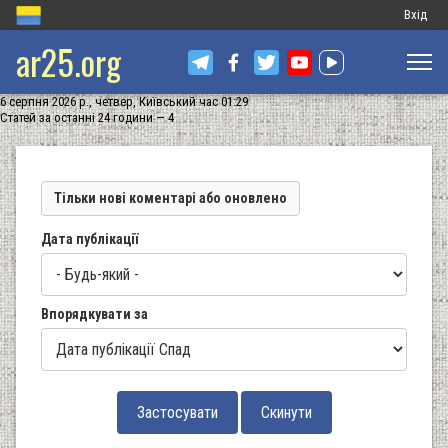
Меню
Вхід
ar25.org
обліков
запису
6 серпня 2026 р., четвер, Київський час 01:29
користу
Статей за останні 24 години — 4
Тільки нові коментарі або оновлено
Дата публікації
Впорядкувати за