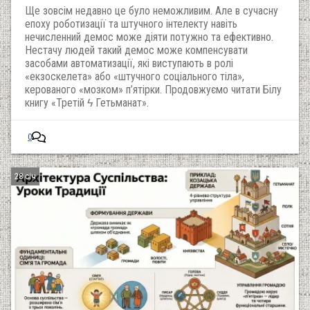
Ще зовсім недавно це було неможливим. Але в сучасну
епоху роботизації та штучного інтелекту навіть
нечисленний демос може діяти потужно та ефективно.
Нестачу людей такий демос може компенсувати
засобами автоматизації, які виступають в ролі
«екзоскелета» або «штучного соціального тіла»,
керованого «мозком» п’ятірки. Продовжуємо читати Білу
книгу «Третій ϟ Гетьманат».
0
28 січ