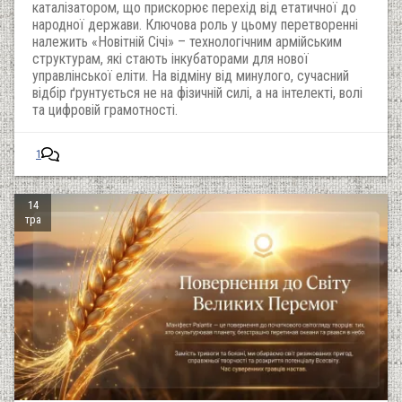
каталізатором, що прискорює перехід від етатичної до
народної держави. Ключова роль у цьому перетворенні
належить «Новітній Січі» – технологічним армійським
структурам, які стають інкубаторами для нової
управлінської еліти. На відміну від минулого, сучасний
відбір ґрунтується не на фізичній силі, а на інтелекті, волі
та цифровій грамотності.
1
14
тра