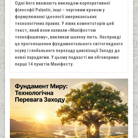
Одні його вважають викладом корпоративної
філософії Palantir, інші – черговим кроком у
формулюванні ідеології американських
технологічних правих. У лівих коментаторів цей
текст, який вони назвали «Маніфестом
технофашизму», викликав шалену лють. Насправді
це проголошення фундаментального світоглядного
зсуву і глобального переходу цивілізації Заходу до
нової парадигми. У цьому подкасті ми обговоримо
перші 14 пунктів Маніфесту.