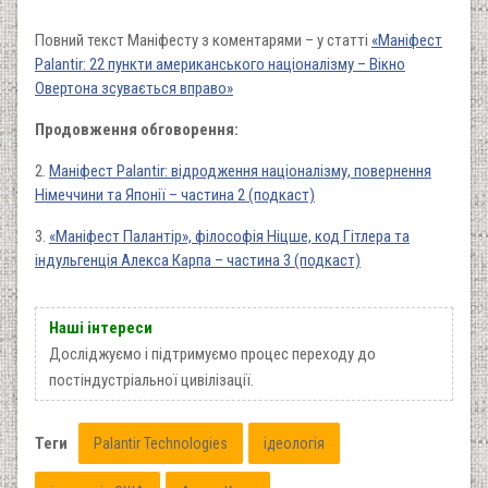
Повний текст Маніфесту з коментарями – у статті
«Маніфест
Palantir: 22 пункти американського націоналізму – Вікно
Овертона зсувається вправо»
Продовження обговорення:
2.
Маніфест Palantir: відродження націоналізму, повернення
Німеччини та Японії – частина 2 (подкаст)
3.
«Маніфест Палантір», філософія Ніцше, код Гітлера та
індульгенція Алекса Карпа – частина 3 (подкаст)
Наші інтереси
Досліджуємо і підтримуємо процес переходу до
постіндустріальної цивілізації.
Теги
Palantir Technologies
ідеологія