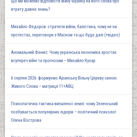
Що ми можемо відповісти Івану Франку на його слова про
втрату давніх знань?
Михайло Федоров: стратегія війни, балістика, чому не на
протестах, переговори з Маском та що буде далі (+відео)
Аномальний Фенікс: Чому українська економіка зростає
всупереч війні та прогнозам – Михайло Кухар
6 серпня 2026: формуємо Аріанську Вільну Церкву силою
Живого Слова – матриця 11+АВЦ
Психопатична тактика випаленої землі: чому Зеленський
позбувається популярних лідерів – політичний психолог
Олена Вострова