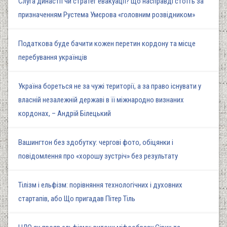
Слуга династії чи стратег евакуації? Що насправді стоїть за
призначенням Рустема Умєрова «головним розвідником»
Податкова буде бачити кожен перетин кордону та місце
перебування українців
Україна бореться не за чужі території, а за право існувати у
власній незалежній державі в її міжнародно визнаних
кордонах, – Андрій Білецький
Вашингтон без здобутку: чергові фото, обіцянки і
повідомлення про «хорошу зустріч» без результату
Тілізм і ельфізм: порівняння технологічних і духовних
стартапів, або Що пригадав Пітер Тіль