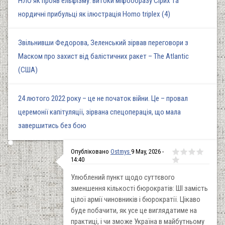
НЛО як прояв ельфізму: витоки міфообразу Сірих та
нордичні прибульці як ілюстрація Homo triplex (4)
Звільнивши Федорова, Зеленський зірвав переговори з
Маском про захист від балістичних ракет – The Atlantic
(США)
24 лютого 2022 року – це не початок війни. Це – провал
церемонії капітуляції, зірвана спецоперація, що мала
завершитись без бою
Опубліковано
Ostmys
9 May, 2026 -
14:40
Улюблений пункт щодо суттєвого
зменшення кількості бюрократів: ШІ замість
цілої армії чиновників і бюрократії. Цікаво
буде побачити, як усе це виглядатиме на
практиці, і чи зможе Україна в майбутньому