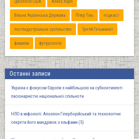
ідеологія США
Алекс Карп
Вільна Українська Держава
Пітер Тіль
подкаст
постіндустріальне суспільство
Третій Гетьманат
фашизм
футурологія
Останні записи
Україна є фокусом Європи з найбільшою на субконтиненті
пасіонарністю національної спільноти
НЛО в міфології: Аполлон Гіперборійський та технологічні
секрети його мандрівок з ельфами (5)