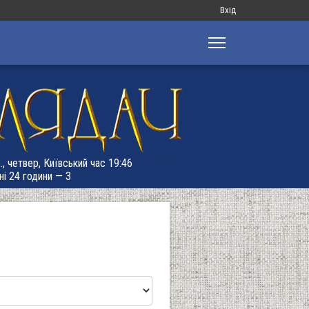
Меню
Вхід
облікового
запису
користувача
., четвер, Київський час 19:46
ні 24 години — 3