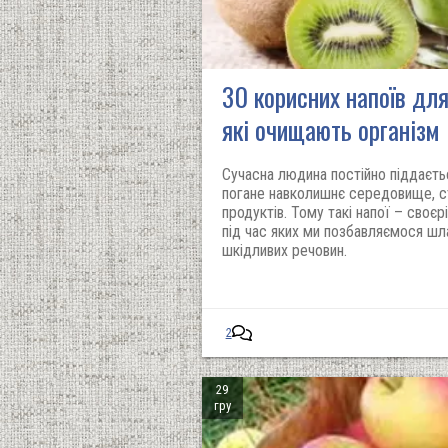
30 корисних напоїв для
які очищають організм
Сучасна людина постійно піддаєтьс
погане навколишнє середовище, ст
продуктів. Тому такі напої – своєрі
під час яких ми позбавляємося шлак
шкідливих речовин.
2
29
гру