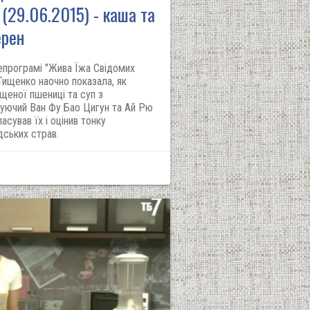
 (29.06.2015) - каша та
ерен
лепрограмі "Жива Їжа Свідомих
Тищенко наочно показала, як
щеної пшениці та суп з
куючий Ван Фу Бао Цигун та Ай Рю
сував їх і оцінив тонку
дських страв.