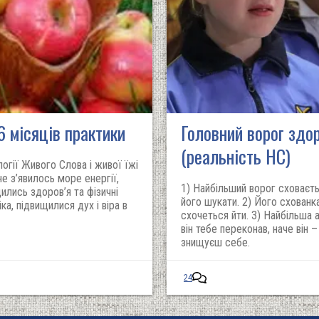
6 місяців практики
Головний ворог здо
(реальність НС)
огії Живого Слова і живої їжі
не з’явилось море енергії,
1) Найбільший ворог сховаєт
щились здоров’я та фізичні
його шукати. 2) Його схованк
ка, підвищилися дух і віра в
схочеться йти. 3) Найбільша 
він тебе переконав, наче він 
знищуєш себе.
24