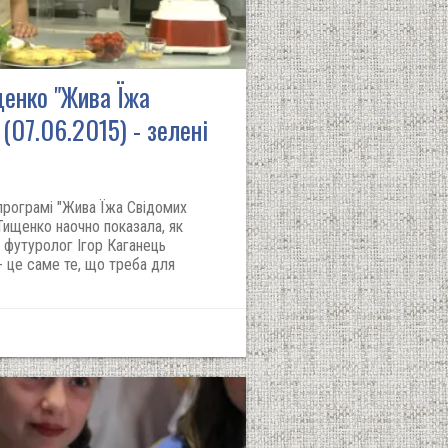
енко "Жива Їжа
 (07.06.2015) - зелені
програмі "Жива Їжа Свідомих
Тищенко наочно показала, як
а футуролог Ігор Каганець
- це саме те, що треба для