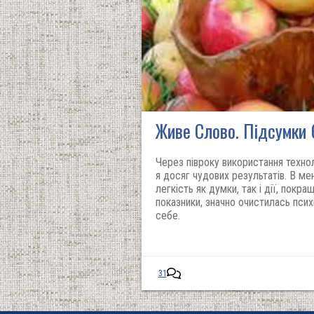
Живе Слово. Підсумки 
Через півроку використання технол
я досяг чудових результатів. В ме
легкість як думки, так і дії, покра
показники, значно очистилась психі
себе.
31