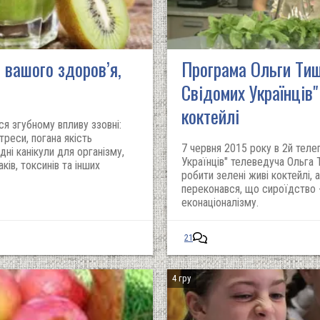
 вашого здоров’я,
Програма Ольги Тищ
Свідомих Українців"
коктейлі
я згубному впливу ззовні:
реси, погана якість
7 червня 2015 року в 2й теле
дні канікули для організму,
Українців" телеведуча Ольга 
ів, токсинів та інших
робити зелені живі коктейлі, 
переконався, що сироїдство 
еконаціоналізму.
21
4 гру