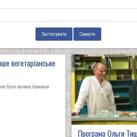
30
рше вегетаріанське
чер
мене було велике бажання
Програма Ольги Тищ