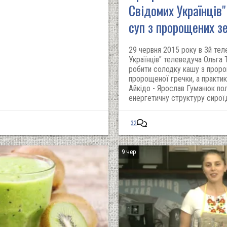
Свідомих Українців"
суп з пророщених з
29 червня 2015 року в 3й те
Українців" телеведуча Ольга 
робити солодку кашу з проро
пророщеної гречки, а практи
Айкідо - Ярослав Гуманюк пола
енергетичну структуру сирої
32
9 чер