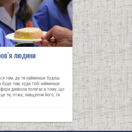
ров’я людини
ься там, де ти найменше будеш
а буде там, куди тобі найменше
афера диявола полягає в тому, що
– це ти, отже, знищуючи його, ти