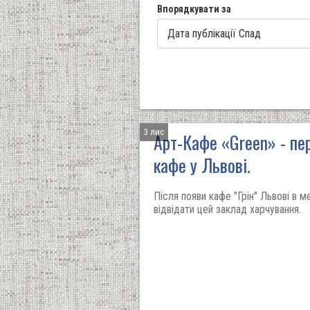
Впорядкувати за
3 лис
Арт-Кафе «Green» - пе
кафе у Львові.
Після появи кафе "Грін" Львові в 
відвідати цей заклад харчування.