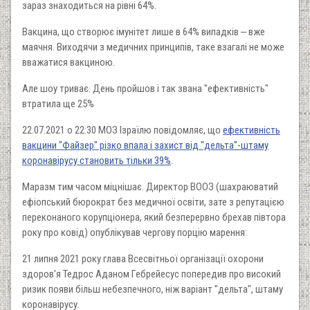
зараз знаходиться на рівні 64%.
Вакцина, що створює імунітет лише в 64% випадків ‒ вже
маячня. Виходячи з медичних принципів, таке взагалі не може
вважатися вакциною.
Але шоу триває. День пройшов і так звана "ефективність"
втратила ще 25%
22.07.2021 о 22:30 МОЗ Ізраїлю повідомляє, що
ефективність
вакцини "Файзер" різко впала і захист від "дельта"-штаму
коронавірусу становить тільки 39%
.
Маразм тим часом міцнішає. Директор ВООЗ (шахраюватий
ефіопський бюрократ без медичної освіти, зате з репутацією
переконаного корупціонера, який безперервно брехав півтора
року про ковід) опублікував чергову порцію марення:
21 липня 2021 року глава Всесвітньої організації охорони
здоров'я Тедрос Аданом Гебрейесус попередив про високий
ризик появи більш небезпечного, ніж варіант "дельта", штаму
коронавірусу.