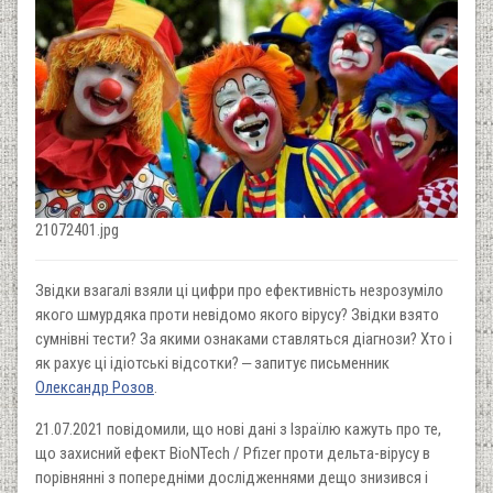
21072401.jpg
Звідки взагалі взяли ці цифри про ефективність незрозуміло
якого шмурдяка проти невідомо якого вірусу? Звідки взято
сумнівні тести? За якими ознаками ставляться діагнози? Хто і
як рахує ці ідіотські відсотки? ‒ запитує письменник
Олександр Розов
.
21.07.2021 повідомили, що нові дані з Ізраїлю кажуть про те,
що захисний ефект BioNTech / Pfizer проти дельта-вірусу в
порівнянні з попередніми дослідженнями дещо знизився і