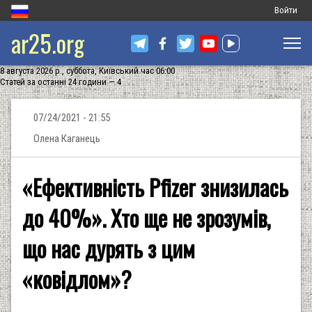
Меню
Войти
ar25.org
обліковог
запису
8 августа 2026 р., суббота, Київський час 06:00
користува
Статей за останні 24 години — 4
07/24/2021 - 21:55
Олена Каганець
«Ефективність Pfizer знизилась
до 40%». Хто ще не зрозумів,
що нас дурять з цим
«ковідлом»?