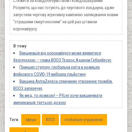
Стежити за ковідобезумством і ковідошахраями.
Розуміти, що нас готують до чергового локдауна, адже
запустили чергову агресивну кампанію залякування новим
"страшним смертоносним" на цей раз штамом
коронавірусу.
В тему
Вакцинація від коронавірусу може виявитися
безглуздою, – глава ВООЗ Тедрос Аданом Гебрейесус
Принцип ступору: глобальна еліта в ножицях
фейкового COVID-19 вибрала гільйотину
Вакцина AstraZeneca спричиняє утворення тромбів.
ВООЗ заперечує
Як мед, то ложкою! – Pfizer хоче вакцинувати
американців третьою дозою
Теги
афери
ВООЗ
глобальне управління