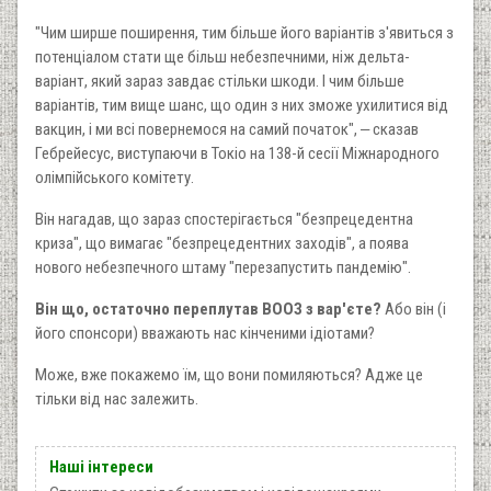
"Чим ширше поширення, тим більше його варіантів з'явиться з
потенціалом стати ще більш небезпечними, ніж дельта-
варіант, який зараз завдає стільки шкоди. І чим більше
варіантів, тим вище шанс, що один з них зможе ухилитися від
вакцин, і ми всі повернемося на самий початок", ‒ сказав
Гебрейесус, виступаючи в Токіо на 138-й сесії Міжнародного
олімпійського комітету.
Він нагадав, що зараз спостерігається "безпрецедентна
криза", що вимагає "безпрецедентних заходів", а поява
нового небезпечного штаму "перезапустить пандемію".
Він що, остаточно переплутав ВООЗ з вар'єте?
Або він (і
його спонсори) вважають нас кінченими ідіотами?
Може, вже покажемо їм, що вони помиляються? Адже це
тільки від нас залежить.
Наші інтереси