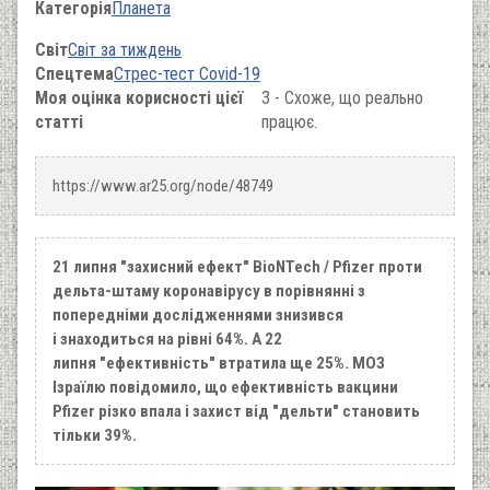
Категорія
Планета
Світ
Світ за тиждень
Спецтема
Стрес-тест Covid-19
Моя оцінка корисності цієї
3 - Схоже, що реально
статті
працює.
https://www.ar25.org/node/48749
21 липня "захисний ефект" BioNTech / Pfizer проти
дельта-штаму коронавірусу в порівнянні з
попередніми дослідженнями знизився
і знаходиться на рівні 64%. А 22
липня "ефективність" втратила ще 25%. МОЗ
Ізраїлю повідомило, що ефективність вакцини
Pfizer різко впала і захист від "дельти" становить
тільки 39%.