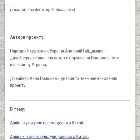
(клацайте на фото, щоб збільшити)
Автори проекту:
Народний художник України Анатолій Гайдамака -
дизайнерське рішення щодо оформлення Національного
павільйону України;
Дизайнер Анна Гаєвська - дизайн та технічне виконання
проекту.
В тему:
Арійці: культурне переміщення в Китай
Арійські корені культури давнього Китаю