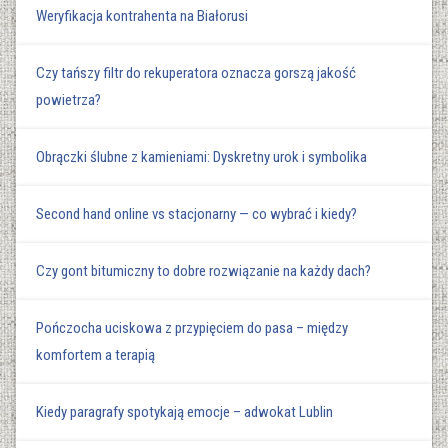
Weryfikacja kontrahenta na Białorusi
Czy tańszy filtr do rekuperatora oznacza gorszą jakość
powietrza?
Obrączki ślubne z kamieniami: Dyskretny urok i symbolika
Second hand online vs stacjonarny — co wybrać i kiedy?
Czy gont bitumiczny to dobre rozwiązanie na każdy dach?
Pończocha uciskowa z przypięciem do pasa – między
komfortem a terapią
Kiedy paragrafy spotykają emocje – adwokat Lublin