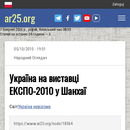
Меню
Zaloguj
ar25.org
облікового
запису
7 Sierpień 2026 р., piątek, Київський час 08:35
користувач
Статей за останні 24 години — 3
05/10/2010 - 19:01
Народний Оглядач
Україна на виставці
ЕКСПО-2010 у Шанхаї
Світ
Україна невідома
https://www.ar25.org/node/18364