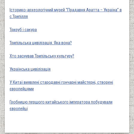
Історико-археологічний музей “Прадавня Аратта – Україна” в
с.Трипілля
Тризуб і сакура
Трипільська цивілізація. Яка вона?
Хто заснував Трипільську культуру?
Українська цивілізація
У Китаї виявлені стародавні гончарні майстерні, створені
європейцями
Гробницю першого китайського імператора побудували
європейці