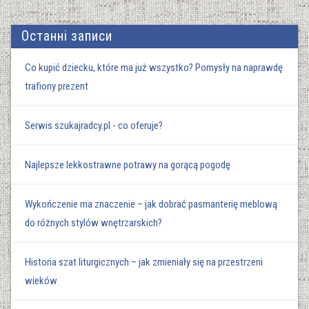
Останні записи
Co kupić dziecku, które ma już wszystko? Pomysły na naprawdę
trafiony prezent
Serwis szukajradcy.pl - co oferuje?
Najlepsze lekkostrawne potrawy na gorącą pogodę
Wykończenie ma znaczenie – jak dobrać pasmanterię meblową
do różnych stylów wnętrzarskich?
Historia szat liturgicznych – jak zmieniały się na przestrzeni
wieków