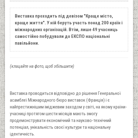
Виставка проходить під девізом "Краще місто,
краще життя". У ній беруть участь понад 200 країн і
міжнародних організацій. Втім, лише 49 учасниць
самостійно побудували до ЕКСПО національні
павільйони.
(клацайте на фото, щоб збільшити)
Виставка проводиться відповідно до рішення Генеральної
асамблеї Міжнародного бюро виставок (Франція) і є
найпрестижнішим іміджевим заходом у світі, на якому країни-
учасниці протягом шести місяців мають змогу
продемонструвати економічний та науково-технічний
потенціал, унікальність своєї культури та національну
ідентичність.