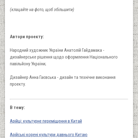
(клацайте на фото, щоб збільшити)
Автори проекту:
Народний художник України Анатолій Гайдамака -
дизайнерське рішення щодо оформлення Національного
павільйону України;
Дизайнер Анна Гаєвська - дизайн та технічне виконання
проекту.
В тему:
Арійці: культурне переміщення в Китай
Арійські корені культури давнього Китаю