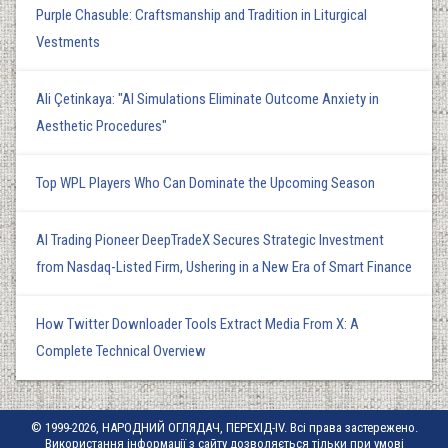
Purple Chasuble: Craftsmanship and Tradition in Liturgical
Vestments
Ali Çetinkaya: "AI Simulations Eliminate Outcome Anxiety in
Aesthetic Procedures"
Top WPL Players Who Can Dominate the Upcoming Season
AI Trading Pioneer DeepTradeX Secures Strategic Investment
from Nasdaq-Listed Firm, Ushering in a New Era of Smart Finance
How Twitter Downloader Tools Extract Media From X: A
Complete Technical Overview
© 1999-2026, НАРОДНИЙ ОГЛЯДАЧ, ПЕРЕХІД-IV. Всі права застережено.
Використання інформації з сайту дозволяється тільки при умові