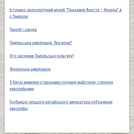
Історико-археологічний музей “Прадавня Аратта – Україна” в
с.Трипілля
Тризуб і сакура
Трипільська цивілізація. Яка вона?
Хто заснував Трипільську культуру?
Українська цивілізація
У Китаї виявлені стародавні гончарні майстерні, створені
європейцями
Гробницю першого китайського імператора побудували
європейці