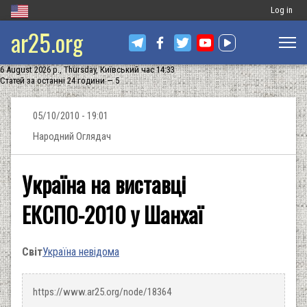
Меню
Log in
ar25.org
обліковог
запису
6 August 2026 р., Thursday, Київський час 14:33
користува
Статей за останні 24 години — 5
05/10/2010 - 19:01
Народний Оглядач
Україна на виставці
ЕКСПО-2010 у Шанхаї
Світ
Україна невідома
https://www.ar25.org/node/18364