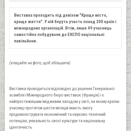
Виставка проходить під девізом "Краще місто,
краще життя". У ній беруть участь понад 200 країн і
міжнародних організацій. Втім, лише 49 учасниць
самостійно побудували до ЕКСПО національні
павільйони.
(клацайте на фото, щоб збільшити)
Виставка проводиться відповідно до рішення Генеральної
асамблеї Міжнародного бюро виставок (Франція) і є
найпрестижнішим іміджевим заходом у світі, на якому країни-
учасниці протягом шести місяців мають змогу
продемонструвати економічний та науково-технічний
потенціал, унікальність своєї культури та національну
ідентичність.