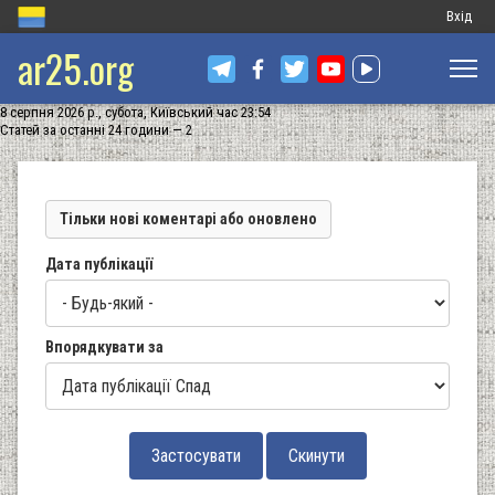
Меню
Вхід
ar25.org
обліков
запису
8 серпня 2026 р., субота, Київський час 23:54
користу
Статей за останні 24 години — 2
Тільки нові коментарі або оновлено
Дата публікації
Впорядкувати за