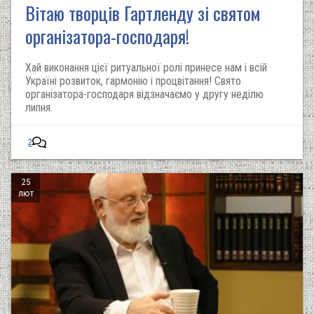
Вітаю творців Гартленду зі святом
організатора-господаря!
Хай виконання цієї ритуальної ролі принесе нам і всій
Україні розвиток, гармонію і процвітання! Свято
організатора-господаря відзначаємо у другу неділю
липня.
2
25
лют