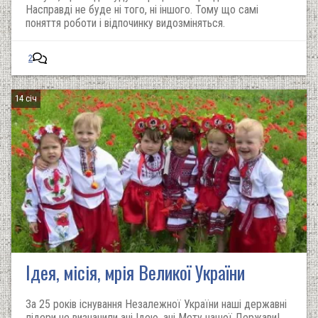
Насправді не буде ні того, ні іншого. Тому що самі
поняття роботи і відпочинку видозміняться.
2
14 січ
Ідея, місія, мрія Великої України
За 25 років існування Незалежної України наші державні
лідери не визначили ані Ідею, ані Мету нашої Держави!