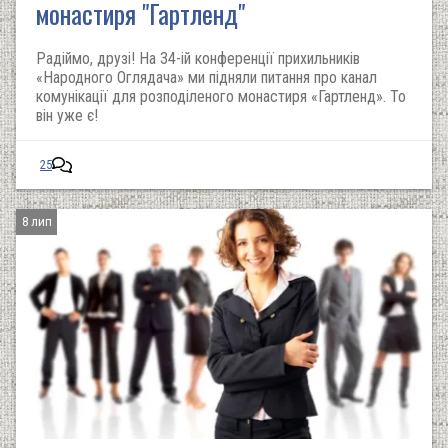
монастиря "Гартленд"
Радіймо, друзі! На 34-ій конференції прихильників
«Народного Оглядача» ми підняли питання про канал
комунікації для розподіленого монастиря «Гартленд». То
він уже є!
25
8 лип