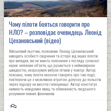
Чому пілоти бояться говорити про
НЛО? – розповідає очевидець Леонід
Цехановський (відео)
Військовий льотчик, полковник Леонід Цехановський
наводить особисті свідчення та історії від інших пілотів
про випадки, які не мають пояснення з погляду сучасної
науки: непізнані об'єкти, що рухаються з неймовірною
швидкістю, незрозумілі вибухи літаків у повітрі. Автор
пояснює, чому пілоти неохоче говорять про такі події,
пов'язуючи це з можливою втратою допуску до польотів
через підозру на висотні галюцинації. Автор констатує
наявність невідомих явищ та обмеженість людського
розуміння певних феноменів.
4