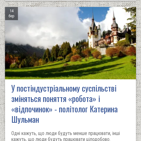
14
бер
У постіндустріальному суспільстві
зміняться поняття «робота» і
«відпочинок» - політолог Катерина
Шульман
Одні кажуть, що люди будуть менше працювати, інші
кажуть, що люди будуть працювати цілодобово.