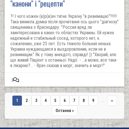
"канони" і "рецепти"
?! І чого кожен (в)р(в)ач тягне Україну "в реанімацію"?!!!!
Така виникла думка після прочитання ось цього "діагнозу"
священника з Краснодару: "Россия вряд ли
заинтересована в каких-то областях Украины. Ей нужен
надежный и стабильный сосед, которого нет, к
сожалению, уже 25 лет. Есть тяжело больная ненька
Украина нуждающаяся в выздоровлении, если не в
реанимации." Як у тому анекдоті, справді! )) "Хворий, але
ще живий Пацієнт з останньої Надії: - ...а може, все таки
в лікарню?... - Врач сказав в морг, значить в морг!"
5
…
Поточна
1
Сторінка
2
Сторінка
3
Сторінка
4
Сторінка
5
Сторінка
6
Сторінка
7
Сторінка
8
Сторінка
9
Наступна
››
сторінка
сторінка
Остання
Остання »
Розбивка
сторінка
на
сторінки