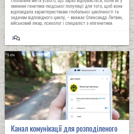
Глобальна мета усього, що зараз відбувається, полягає у
зміненні генетики людської популяції для того, щоб вона
відповідала характеристикам глобальної циклічності та
задачам відповідного циклу, – вважає Олександр Литвин,
військовий лікар, психолог і спеціаліст з епігенетики.
0
5 січ
Канал комунікації для розподіленого