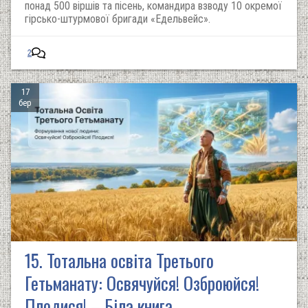
понад 500 віршів та пісень, командира взводу 10 окремої
гірсько-штурмової бригади «Едельвейс».
2
17
бер
15. Тотальна освіта Третього
Гетьманату: Освячуйся! Озброюйся!
Плодися! – Біла книга