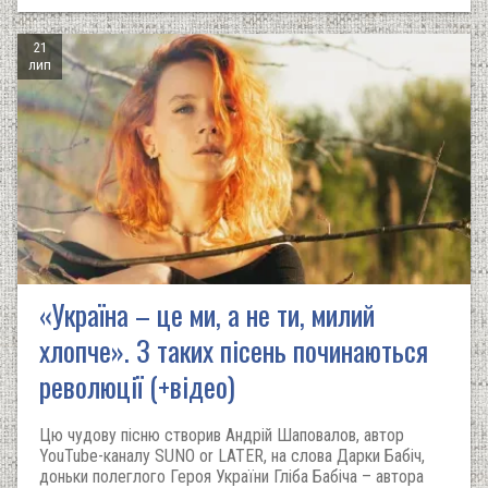
21
лип
«Україна – це ми, а не ти, милий
хлопче». З таких пісень починаються
революції (+відео)
Цю чудову пісню створив Андрій Шаповалов, автор
YouTube-каналу SUNO or LATER, на слова Дарки Бабіч,
доньки полеглого Героя України Гліба Бабіча – автора