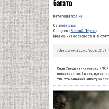
багато
Категорія
Україна
Світ
нова раса
Спецтема
Великий Перехід
Моя оцінка корисності цієї стат
https://www.ar25.org/node/52163
Сили Спеціальних операцій ЗСУ 
виявилося так багато, що вони 
тих, хто заповнив анкету на сай