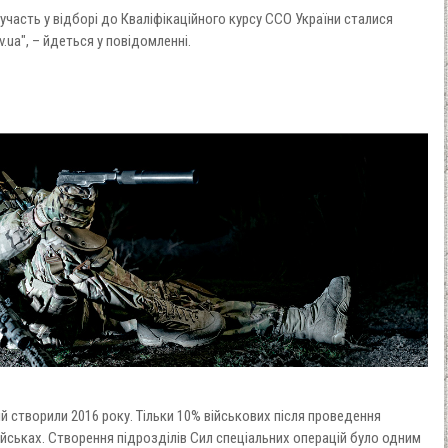
 участь у відборі до Кваліфікаційного курсу ССО України сталися
ov.ua", – йдеться у повідомленні.
й створили 2016 року. Тільки 10% військових після проведення
йськах. Створення підрозділів Сил спеціальних операцій було одним