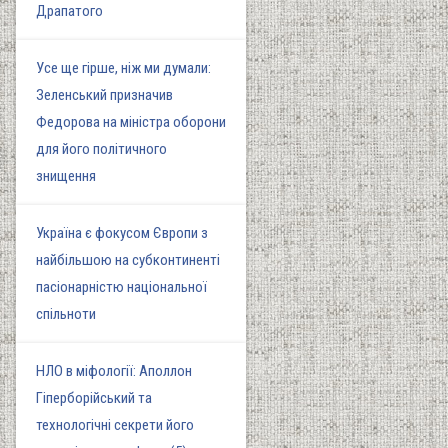
Драпатого
Усе ще гірше, ніж ми думали:
Зеленський призначив
Федорова на міністра оборони
для його політичного
знищення
Україна є фокусом Європи з
найбільшою на субконтиненті
пасіонарністю національної
спільноти
НЛО в міфології: Аполлон
Гіперборійський та
технологічні секрети його