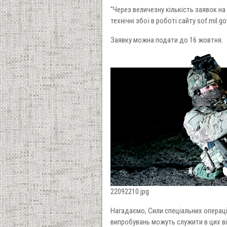
"Через величезну кількість заявок на
технічні збої в роботі сайту sof.mil.g
Заявку можна подати до 16 жовтня.
22092210.jpg
Нагадаємо, Сили спеціальних операці
випробувань можуть служити в цих ві