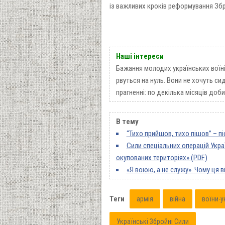
із важливих кроків реформування Зб
Наші інтереси
Бажання молодих українських воїні
рвуться на нуль. Вони не хочуть си
прагненні: по декілька місяців доб
В тему
“Тихо прийшов, тихо пішов” – п
Сили спеціальних операцій Укра
окупованих територіях» (PDF)
«Я воюю, а не служу». Чому ця 
Теги
армія
війна
воїни-у
Українські Збройні Сили