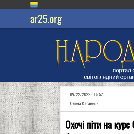
ar25.org
09/22/2022 - 16:52
Олена Каганець
Охочі піти на курс