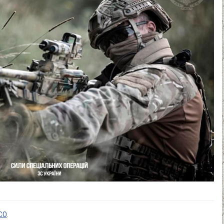
ССО
.