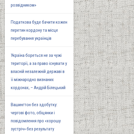
розвідником»
Податкова буде бачити кожен
перетин кордону та місце
перебування українців
Україна бореться не за чужі
території, а за право існувати у
власній незалежній державі в
її міжнародно визнаних
кордонах, – Андрій Білецький
Вашингтон без здобутку:
чергові фото, обіцянки і
повідомлення про «хорошу
зустріч» без результату