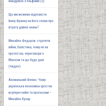
мандрівок з ельфами (5)
Що ми можемо відповісти
Івану Франку на його слова про
втрату давніх знань?
Михайло Федоров: стратегія
війни, балістика, чому не на
протестах, переговори з
Маском та що буде далі
(+відео)
Аномальний Фенікс: Чому
українська економіка зростає
всупереч війні та прогнозам –
Михайло Кухар