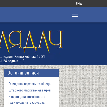
Меню
Вхід
облікового
запису
користувача
., неділя, Київський час 13:21
ні 24 години — 3
Останні записи
Очищення верхівки та кінець
штабного маскування в Армії
– перші два тижні нового
Головкома ЗСУ Михайла