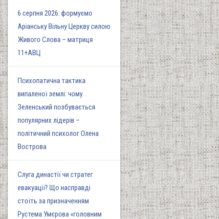
6 серпня 2026: формуємо
Аріанську Вільну Церкву силою
Живого Слова – матриця
11+АВЦ
Психопатична тактика
випаленої землі: чому
Зеленський позбувається
популярних лідерів –
політичний психолог Олена
Вострова
Слуга династії чи стратег
евакуації? Що насправді
стоїть за призначенням
Рустема Умєрова «головним