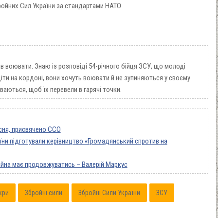
ройних Сил України за стандартами НАТО.
в воювати. Знаю із розповіді 54-річного бійця ЗСУ, що молоді
діти на кордоні, вони хочуть воювати й не зупиняються у своєму
иваються, щоб їх перевели в гарячі точки.
існя, присвячено ССО
їни підготували керівництво «Громадянський спротив на
війна має продовжуватись – Валерій Маркус
кри
Збройні сили
Збройні Сили України
ЗСУ