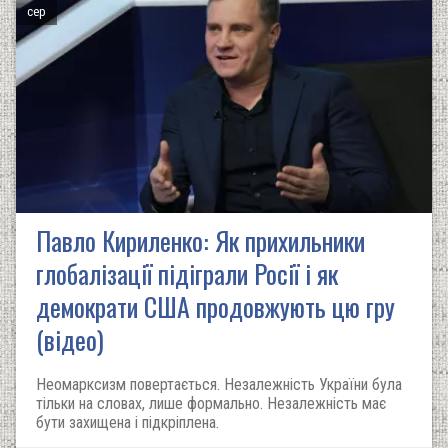
сер
Павло Кириленко: Як прихильники
глобалізації підіграли Росії і як
демократи США продовжують цю гру
(відео)
Неомарксизм повертається. Незалежність України була
тільки на словах, лише формально. Незалежність має
бути захищена і підкріплена.