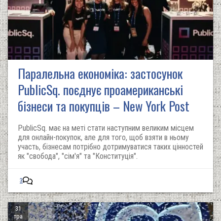
Паралельна економіка: застосунок
PublicSq. поєднує проамериканські
бізнеси та покупців – New York Post
PublicSq. має на меті стати наступним великим місцем
для онлайн-покупок, але для того, щоб взяти в ньому
участь, бізнесам потрібно дотримуватися таких цінностей
як "свобода", "сім'я" та "Конституція".
3
31
тра