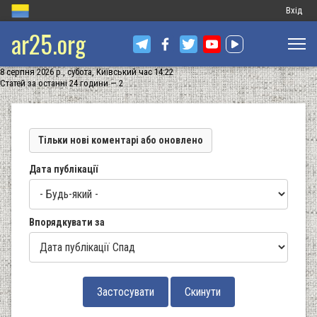
Меню
Вхід
ar25.org
обліков
запису
8 серпня 2026 р., субота, Київський час 14:22
користу
Статей за останні 24 години — 2
Тільки нові коментарі або оновлено
Дата публікації
Впорядкувати за