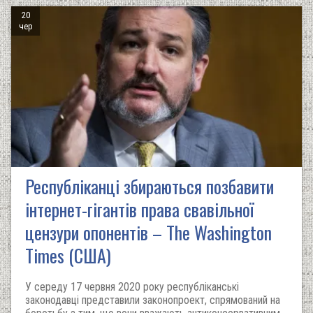
20
чер
Республіканці збираються позбавити
інтернет-гігантів права свавільної
цензури опонентів – The Washington
Times (США)
У середу 17 червня 2020 року республіканські
законодавці представили законопроект, спрямований на