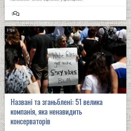
0
3 тра
Названі та зганьблені: 51 велика
компанія, яка ненавидить
консерваторів