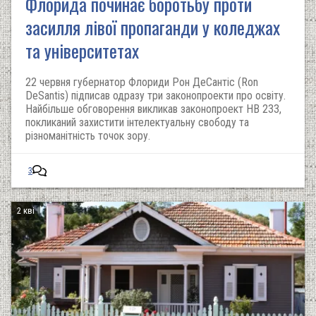
Флорида починає боротьбу проти
засилля лівої пропаганди у коледжах
та університетах
22 червня губернатор Флориди Рон ДеСантіс (Ron
DeSantis) підписав одразу три законопроекти про освіту.
Найбільше обговорення викликав законопроект HB 233,
покликаний захистити інтелектуальну свободу та
різноманітність точок зору.
3
2 кві