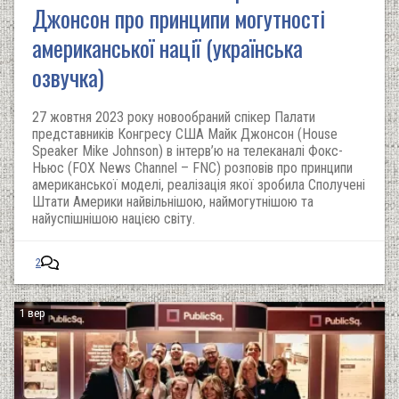
Джонсон про принципи могутності
американської нації (українська
озвучка)
27 жовтня 2023 року новообраний спікер Палати
представників Конгресу США Майк Джонсон (House
Speaker Mike Johnson) в інтерв’ю на телеканалі Фокс-
Ньюс (FOX News Channel – FNC) розповів про принципи
американської моделі, реалізація якої зробила Сполучені
Штати Америки найвільнішою, наймогутнішою та
найуспішнішою нацією світу.
2
1 вер