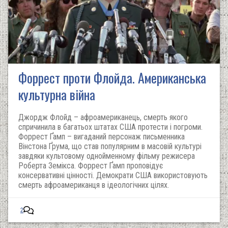
Форрест проти Флойда. Американська
культурна війна
Джордж Флойд – афроамериканець, смерть якого
спричинила в багатьох штатах США протести і погроми.
Форрест Ґамп – вигаданий персонаж письменника
Вінстона Ґрума, що став популярним в масовій культурі
завдяки культовому однойменному фільму режисера
Роберта Земікса. Форрест Ґамп проповідує
консервативні цінності. Демократи США використовують
смерть афроамериканця в ідеологічних цілях.
2