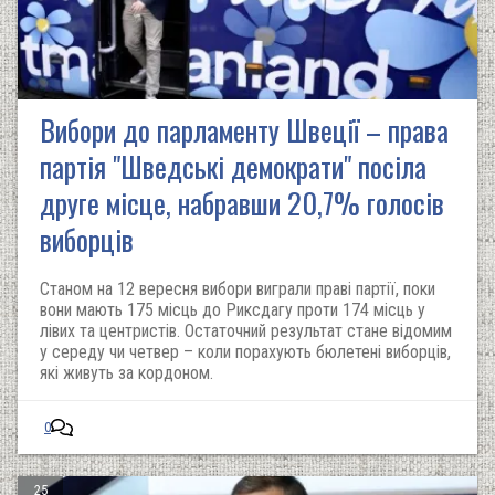
Вибори до парламенту Швеції – права
партія "Шведські демократи" посіла
друге місце, набравши 20,7% голосів
виборців
Станом на 12 вересня вибори виграли праві партії, поки
вони мають 175 місць до Риксдагу проти 174 місць у
лівих та центристів. Остаточний результат стане відомим
у середу чи четвер – коли порахують бюлетені виборців,
які живуть за кордоном.
0
25