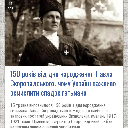
17
тра
150 років від дня народження Павла
Скоропадського: чому Україні важливо
осмислити спадок гетьмана
15 травня виповнилося 150 років з дня народження
гетьмана Павла Скоропадського – однієї з найбільш
знакових постатей українських Визвольних змагань 1917-
1921 років. Правий консерватор Скоропадський не був
належним чином оцінений українцями.