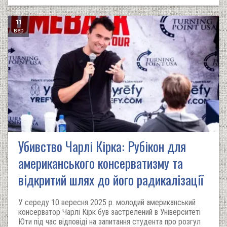
11
вер
Убивство Чарлі Кірка: Рубікон для
американського консерватизму та
відкритий шлях до його радикалізації
У середу 10 вересня 2025 р. молодий американський
консерватор Чарлі Кірк був застрелений в Університеті
Юти під час відповіді на запитання студента про розгул