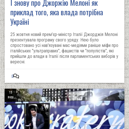
І знову про Джоржію Мелоні як
приклад того, яка влада потрібна
Україні
25 жовтня новий прем'єр-міністр Італії Джорджія Мелоні
презентувала програму свого уряду. Нею було
спростовано усі нав'язувані мас-медіями раніше міфи про
італійських "ультраправих", фашистів чи "популістів", які
прийшли до влади в Італії після парламентських виборів у
вересні.
0
13
вер