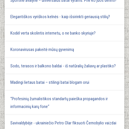
Sportinė avalynė – universalūs batai vyrams. Prie ko juos derinti?
Elegantiškos vyriškos kelnės - kaip išsirinkti geriausią stilių?
Kodėl verta skolintis internetu, o ne banko skyriuje?
Koronavirusas pakeitė mūsų gyvenimą
Sodo, terasos ir balkono baldai - iš natūralių žaliavų ar plastiko?
Madingi lietaus batai – stilingi batai blogam orui
“Profesinių žurnalistikos standartų paieška propagandos ir
informacinių karų fone“
Savivaldybėje - ukrainiečio Petro Olar fiksuoti Černobylio vaizdai