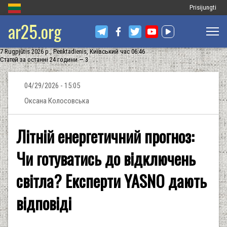
Меню
Prisijungti
ar25.org
облікового
запису
7 Rugpjūtis 2026 р., Penktadienis, Київський час 06:46
користувача
Статей за останні 24 години — 3
04/29/2026 - 15:05
Оксана Колосовська
Літній енергетичний прогноз:
Чи готуватись до відключень
cвітла? Експерти YASNO дають
відповіді