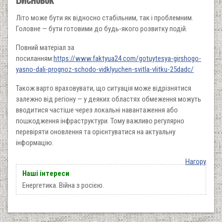
Літо може бути як відносно стабільним, так і проблемним.
Головне — бути готовими до будь-якого розвитку подій.
Повний матеріал за
посиланням:
https://www.faktyua24.com/gotuytesya-girshogo-
yasno-dali-prognoz-schodo-vidklyuchen-svitla-vlitku-25dadc/
Також варто враховувати, що ситуація може відрізнятися
залежно від регіону — у деяких областях обмеження можуть
вводитися частіше через локальні навантаження або
пошкодження інфраструктури. Тому важливо регулярно
перевіряти оновлення та орієнтуватися на актуальну
інформацію.
Нагору
Наші інтереси
Енергетика. Війна з росією.