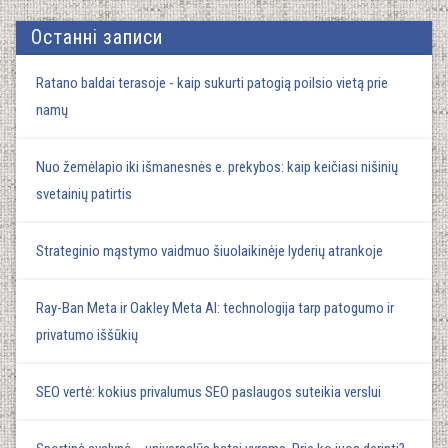
Останні записи
Ratano baldai terasoje - kaip sukurti patogią poilsio vietą prie
namų
Nuo žemėlapio iki išmanesnės e. prekybos: kaip keičiasi nišinių
svetainių patirtis
Strateginio mąstymo vaidmuo šiuolaikinėje lyderių atrankoje
Ray-Ban Meta ir Oakley Meta AI: technologija tarp patogumo ir
privatumo iššūkių
SEO vertė: kokius privalumus SEO paslaugos suteikia verslui