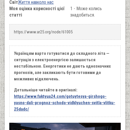
Світ
Життя навколо нас
Моя оцінка корисності цієї
1 - Може колись
статті
знадобиться.
https://www.ar25.org/node/61005
Українцям варто готуватися до складного літа —
ситуація з електроенергією залишається
нестабільною. Енергетики не дають однозначних
прогнозів, але закликають бути готовими до
можливих відключень.
Детальніше читайте в оригіналі:
https://www.faktyua24.com/gotuytesya-girshogo-
yasno-dali-prognoz-schodo-vidklyuchen-svitla-vlitku-
25dadc/