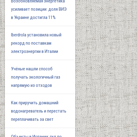
Возобновляемая энергетика
усиливает позиции: доля ВИЭ
в Украине достигла 11%
Iberdrola установила новый
рекорд по поставкам
электроэнергии в Италии
Учёные нашли способ
получать экологичный газ
напрямую из отходов
Как приручить домашний
водонагреватель и перестать
переплачивать за свет
Объекты в Испании: гид по