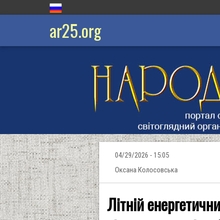
ar25.org
04/29/2026 - 15:05
Оксана Колосовська
Літній енергетични