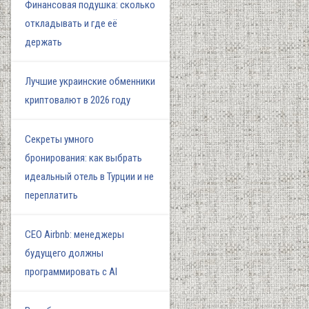
Финансовая подушка: сколько
откладывать и где её
держать
Лучшие украинские обменники
криптовалют в 2026 году
Секреты умного
бронирования: как выбрать
идеальный отель в Турции и не
переплатить
СЕО Airbnb: менеджеры
будущего должны
программировать с AI