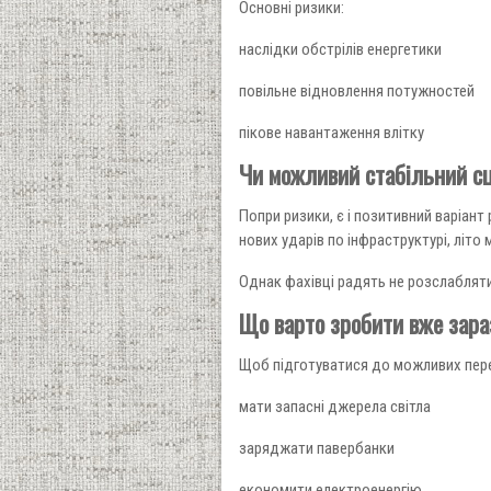
Основні ризики:
наслідки обстрілів енергетики
повільне відновлення потужностей
пікове навантаження влітку
Чи можливий стабільний с
Попри ризики, є і позитивний варіант
нових ударів по інфраструктурі, літ
Однак фахівці радять не розслаблят
Що варто зробити вже зара
Щоб підготуватися до можливих пере
мати запасні джерела світла
заряджати павербанки
економити електроенергію