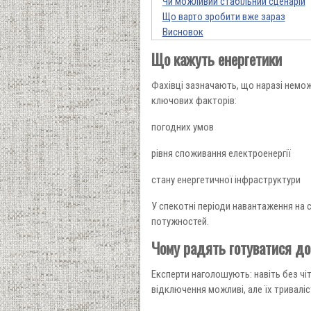
Чи можливий стабільний сценарій
Що варто зробити вже зараз
Висновок
Що кажуть енергетики
Фахівці зазначають, що наразі немож
ключових факторів:
погодних умов
рівня споживання електроенергії
стану енергетичної інфраструктури
У спекотні періоди навантаження на
потужностей.
Чому радять готуватися до
Експерти наголошують: навіть без чі
відключення можливі, але їх тривалі