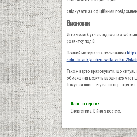
слідкувати за офіційними повідомле
Висновок
Літо може бути як відносно стабільн
розвитку подій.
Повний матеріал за посиланням:
https
schodo-vidklyuchen-svitla-vlitku-25dad
Також варто враховувати, що ситуаці
обмеження можуть вводитися частіш
Тому важливо регулярно перевіряти о
Наші інтереси
Енергетика. Війна з росією.