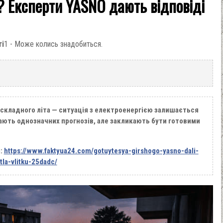
? Експерти YASNO дають відповіді
ті
1 - Може колись знадобиться.
 складного літа — ситуація з електроенергією залишається
ають однозначних прогнозів, але закликають бути готовими
і:
https://www.faktyua24.com/gotuytesya-girshogo-yasno-dali-
la-vlitku-25dadc/