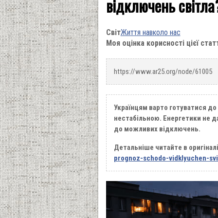
відключень cвітла
Світ
Життя навколо нас
Моя оцінка корисності цієї стат
https://www.ar25.org/node/61005
Українцям варто готуватися до
нестабільною. Енергетики не д
до можливих відключень.
Детальніше читайте в оригінал
prognoz-schodo-vidklyuchen-svit