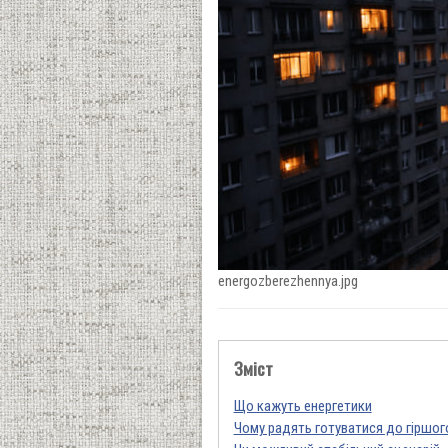
energozberezhennya.jpg
Зміст
Що кажуть енергетики
Чому радять готуватися до гіршог