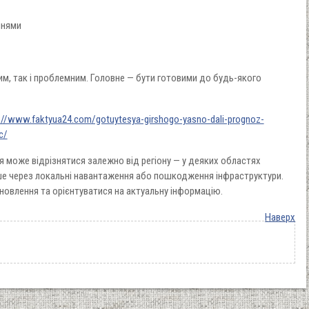
ннями
им, так і проблемним. Головне — бути готовими до будь-якого
://www.faktyua24.com/gotuytesya-girshogo-yasno-dali-prognoz-
c/
я може відрізнятися залежно від регіону — у деяких областях
е через локальні навантаження або пошкодження інфраструктури.
новлення та орієнтуватися на актуальну інформацію.
Наверх