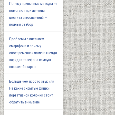
Почему привычные методы не
помогают при лечении
цистита и воспалений —
полный разбор
Проблемы с питанием
смартфона и почему
своевременная замена гнезда
зарядки телефона самсунг
спасает батарею
Больше чем просто звук или
На какие скрытые фишки
портативной колонки стоит
обратить внимание