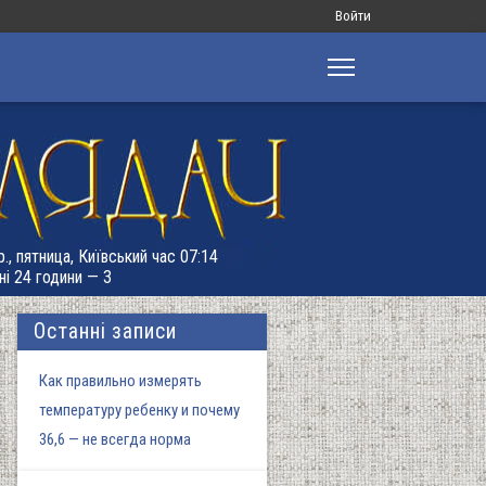
Меню
Войти
облікового
запису
користувача
., пятница, Київський час 07:14
ні 24 години — 3
Останні записи
Как правильно измерять
температуру ребенку и почему
36,6 — не всегда норма