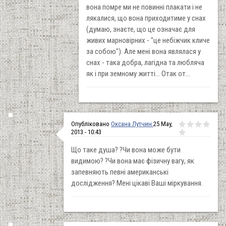
вона помре ми не повинні плакати і не
лякалися, що вона приходитиме у снах
(думаю, знаєте, що це означає для
живих марновірних - "це небіжчик кличе
за собою"). Але мені вона являлася у
снах - така добра, лагідна та любляча
як і при земному житті... Отак от...
Опубліковано
Оксана Лутчин
25 May,
2013 - 10:43
Що таке душа? ?Чи вона може бути
видимою? ?Чи вона має фізичну вагу, як
запевняють певні американські
дослідження? Мені цікаві Ваші міркування.