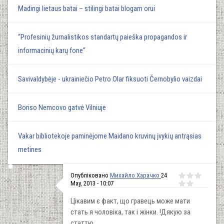
Madingi lietaus batai – stilingi batai blogam orui
“Profesinių žurnalistikos standartų paieška propagandos ir
informacinių karų fone“
Savivaldybėje - ukrainiečio Petro Olar fiksuoti Černobylio vaizdai
Boriso Nemcovo gatvė Vilniuje
Vakar bibliotekoje paminėjome Maidano kruvinų įvykių antrąsias
metines
Опубліковано
Михайло Харачко
24
May, 2013 - 10:07
Цікавим є факт, що гравець може мати
стать я чоловіка, так і жінки. !Дякую за
статтю.