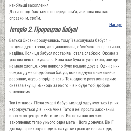
найбільші захоплення.
Дитині подобається її попереднє ім’я, яке вона вважає
справжнім, своїм.
Нагору
Історія 2. Пророцтво бабусі
Батьки Оксани розлучились, тому її виховувала бабуся –
людина дуже точна, дисциплінована, обов’язкова, практична,
надійна. Коли ця бабуся постаріла і стала слабкою, Оксана з
усіх сил нею опікувалася. Вона вже була студенткою, але ще
не мала хлопця, хоча навколо було немало друзів. Один з них
чомусь дуже сподобався бабусі, вона відчула з ним якийсь
резонанс, якусь спорідненість. Тож одного разу вона прямо
сказала внучці: «Виходь за нього – він буде тобі добрим
чоловіком».
Так і сталося. Після смерті бабусі молоді одружуються і у них
народжується дівчинка Анна. Тато в неї просто закоханий,
вона стає центром його життя. Він полишає всі свої
захоплення: тепер у нього одна мета – його донечка. Він її
доглядає, виховує, водить на гуртки і різні дитячі заходи,