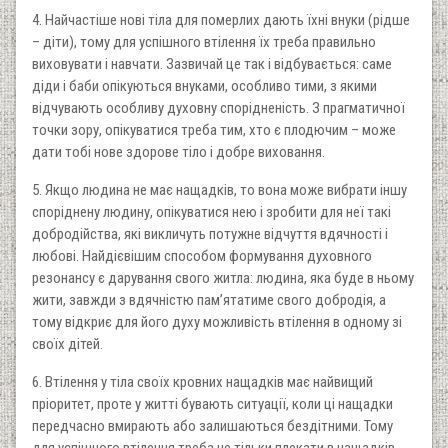
4. Найчастіше нові тіла для померлих дають їхні внуки (рідше
– діти), тому для успішного втілення їх треба правильно
виховувати і навчати. Зазвичай це так і відбувається: саме
діди і баби опікуються внуками, особливо тими, з якими
відчувають особливу духовну спорідненість. З прагматичної
точки зору, опікуватися треба тим, хто є плодючим – може
дати тобі нове здорове тіло і добре виховання.
5. Якщо людина не має нащадків, то вона може вибрати іншу
споріднену людину, опікуватися нею і зробити для неї такі
добродійства, які викличуть потужне відчуття вдячності і
любові. Найдієвішим способом формування духовного
резонансу є дарування свого житла: людина, яка буде в ньому
жити, завжди з вдячністю пам’ятатиме свого добродія, а
тому відкриє для його духу можливість втілення в одному зі
своїх дітей.
6. Втілення у тіла своїх кровних нащадків має найвищий
пріоритет, проте у житті бувають ситуації, коли ці нащадки
передчасно вмирають або залишаються бездітними. Тому