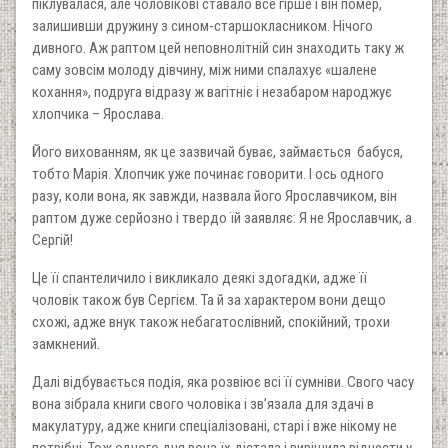
піклувалася, але чоловікові ставало все гірше і він помер,
залишивши дружину з сином-старшокласником. Нічого
дивного. Аж раптом цей неповнолітній син знаходить таку ж
саму зовсім молоду дівчину, між ними спалахує «шалене
кохання», подруга відразу ж вагітніє і незабаром народжує
хлопчика – Ярослава.
Його вихованням, як це зазвичай буває, займається бабуся,
тобто Марія. Хлопчик уже починає говорити. І ось одного
разу, коли вона, як завжди, назвала його Ярославчиком, він
раптом дуже серйозно і твердо їй заявляє: Я не Ярославчик, а
Сергій!
Це її спантеличило і викликало деякі здогадки, адже її
чоловік також був Сергієм. Та й за характером вони дещо
схожі, адже внук також небагатослівний, спокійний, трохи
замкнений.
Далі відбувається подія, яка розвіює всі її сумніви. Свого часу
вона зібрала книги свого чоловіка і зв’язала для здачі в
макулатуру, адже книги спеціалізовані, старі і вже нікому не