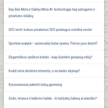
Ray-Ban Meta ir Oakley Meta AI: technologija tarp patogumo ir
privatumo iššūkių
SEO vertė: kokius privalumus SEO paslaugos suteikia verslui
Sportinė avalynė – universalūs batai vyrams. Prie ko juos derinti?
Elegantiškos vyriškos kelnės - kaip išsirinkti geriausią stilių?
Kodėl verta skolintis internetu, o ne banko skyriuje?
Koronavirusas pakeitė mūsų gyvenimą
Sodo, terasos ir balkono baldai - iš natūralių žaliavų ar plastiko?