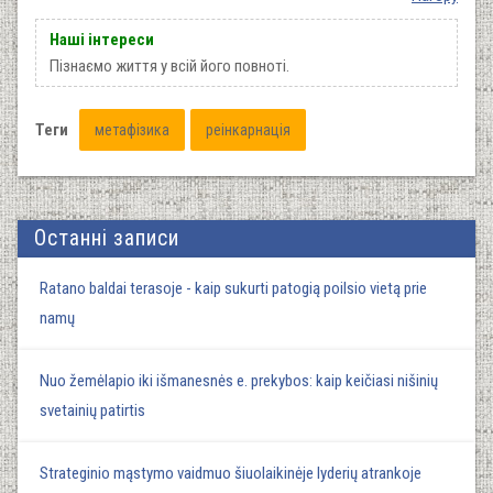
Наші інтереси
Пізнаємо життя у всій його повноті.
Теги
метафізика
реінкарнація
Останні записи
Ratano baldai terasoje - kaip sukurti patogią poilsio vietą prie
namų
Nuo žemėlapio iki išmanesnės e. prekybos: kaip keičiasi nišinių
svetainių patirtis
Strateginio mąstymo vaidmuo šiuolaikinėje lyderių atrankoje