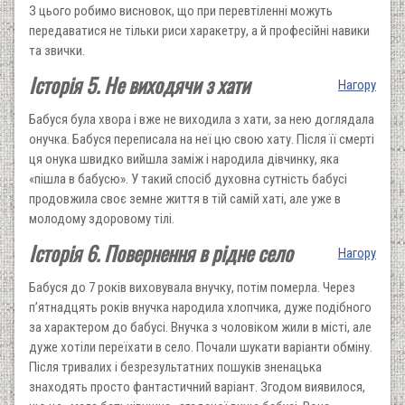
З цього робимо висновок, що при перевтіленні можуть
передаватися не тільки риси харакетру, а й професійні навики
та звички.
Історія 5. Не виходячи з хати
Нагору
Бабуся була хвора і вже не виходила з хати, за нею доглядала
онучка. Бабуся переписала на неї цю свою хату. Після її смерті
ця онука швидко вийшла заміж і народила дівчинку, яка
«пішла в бабусю». У такий спосіб духовна сутність бабусі
продовжила своє земне життя в тій самій хаті, але уже в
молодому здоровому тілі.
Історія 6. Повернення в рідне село
Нагору
Бабуся до 7 років виховувала внучку, потім померла. Через
п’ятнадцять років внучка народила хлопчика, дуже подібного
за характером до бабусі. Внучка з чоловіком жили в місті, але
дуже хотіли переїхати в село. Почали шукати варіанти обміну.
Після тривалих і безрезультатних пошуків зненацька
знаходять просто фантастичний варіант. Згодом виявилося,