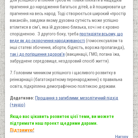
для успішного втілення треба не тільки плекати в нащадків
прагнення до народження багатьох дітей, а й поширювати це
прагнення на весь народ. Тоді створюється широкий «простір
вакансій», завдяки якому духовна сутність може успішно
втілитися в сім’ї, яка їй духовно близька, хоч і не є кровно
спорідненою. З другого боку, треба
протидіяти всьому, що
веде як до скорочення народжуваності
(гомосексуалізм та
інші статеві збочення, аборти, бідність, ворожа пропаганда),
так і до погір­шен­ня здоров’я
(вакцинації, ГМО, погана їжа,
забруднене середовище, нездоровий спосіб життя).
7. Головним чинником успішного і щасливого розвитку в
реінкарнації (багатократному перенародженні) є правильна
освіта, підкріплена демографічною політикою держави.
Додатково:
Прощання з загиблими: мезолітичний підхід
(+аудіо)
Якщо вас цікавить розвиток цієї теми, ви можете
підтримати наш проект щедрими дарами.
Підтримую!
Нагору