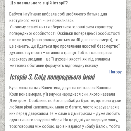
Що повчального в цій історії?
Бабуся інтуїтивно вибрала собі люблячого батька для
наступного життя – і не помилилась.
У новому сеансі життя збереглися головні риси характеру
попередньої особистості. Оскільки попередньої особистості
вже не існує (вона розкладається за 40 днів після смерті), то
це значить, що йдеться про проявлення якостей безсмертної
духовної сутності – істинного гравця. Тобто головні риси
характеру людини – це її духовні якості, які під впливом
життєвих обставин формують відповідну психіку.
Нагору
Історія 3. Слід попереднього імені
Була жінка на ім’я Валентина, друзі на неї казали Валюша.
Коли вона вмерла, у її внучки народився син, якого назвали
Дмитром. Особливістю його прабабусі було те, що вона дуже
любила різні капелюшки, мала їх багато, часто красувалася в
них перед дзеркалом. Те ж саме з Дмитриком – дуже любить
одягати на голову різні убори. На це рідні уже звернули увагу,
тож говорили між собою, що він вдався у «бабу Валю», тобто