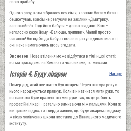
свою прабабу.
Одного разу, коли зібралася вся сім’я, хлопчик багато бігав і
бешкетував, зовсім не реагуючи на заклики «Дмитрику,
заспокойся!». Тоді його бабуся – дочка згаданої Валі –
неголосно каже йому: «Валюша, припини». Малий просто
остовпів! Він підбіг до бабусі і почав впритул вдивлятися в її
очі, наче намагаючись щось згадати.
Висновок:
Нове втілення може відбутися в тілі іншої статі:
всі ми приходимо на Землю то чоловіками, то жінками.
Історія 4. Буду лікарем
Нагору
Помер дід, який все життя був лікарем. Через півтора року в
нього народжується правнук. Коли він навчився мити руки, то
всі навколо були вражені: він мив руки так, як це роблять
професійні лікарі – ретельно вимиваючи між пальцями. Коли ж
він трішки підріс, то твердо заявив, що буде лікарем, і відразу
ж після закінчення школи поступив до Вінницького медичного
інституту.