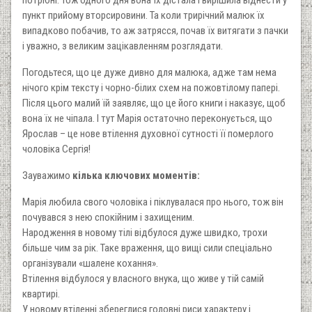
потрібні. Тож одного дня вона їх дістала і вирішила віднести у
пункт прийому вторсировини. Та коли трирічний малюк їх
випадково побачив, то аж затрясся, почав їх витягати з пачки
і уважно, з великим зацікавленням розглядати.
Погодьтеся, що це дуже дивно для малюка, адже там нема
нічого крім тексту і чорно-білих схем на пожовтілому папері.
Після цього малий їй заявляє, що це його книги і наказує, щоб
вона їх не чіпала. І тут Марія остаточно переконується, що
Ярослав – це нове втілення духовної сутності її померлого
чоловіка Сергія!
Зауважимо
кілька ключових моментів:
Марія любила свого чоловіка і піклувалася про нього, тож він
почувався з нею спокійним і захищеним.
Народження в новому тілі відбулося дуже швидко, трохи
більше чим за рік. Таке враження, що вищі сили спеціально
організували «шалене кохання».
Втілення відбулося у власного внука, що живе у тій самій
квартирі.
У новому втіленні збереглися головні риси характеру і