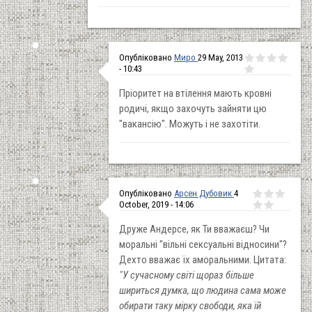
Опубліковано
Миро
29 May, 2013
- 10:43
Пріоритет на втілення мають кровні
родичі, якщо захочуть зайняти цю
"вакансію". Можуть і не захотіти.
Опубліковано
Арсен Дубовик
4
October, 2019 - 14:06
Друже Андерсе, як Ти вважаєш? Чи
моральні "вільні сексуальні відносини"?
Дехто вважає їх аморальними. Цитата:
"У сучасному світі щораз більше
шириться думка, що людина сама може
обирати таку мірку свободи, яка їй