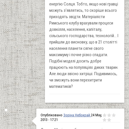
енергію Солця. Тобто, якщо нові гравці
можуть з'являтись, то скоріше всього
приходять звідти. Матеріалісти
Римського клубу врахували процеси
довкілля, населення, капіталу,
сільського господарства, технологій... І
прийшли до висновку, що в 21 столітті
населення планети сягне свого
максимуму і почне різко спадати.
Подібні моделі досить добре
працюють на популяціях диких тварин.
Але люди звісно хитріші. Подивимось,
чи зможуть вони перехитрити
математиків?
Опубліковано
Зоріна Небокрай
24 May,
2013 - 17:21