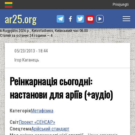
Меню
Prisijungti
ar25.org
облікового
запису
6 Rugpjūtis 2026 р., Ketvirtadienis, Київський час 06:00
користувача
Статей за останні 24 години — 4
05/23/2013 - 18:44
Ігор Каганець
Реінкарнація сьогодні:
настанови для аріїв (+аудіо)
Категорія
Метафізика
Світ
Проект «СЕНСАР»
Спецтема
Арійський стандарт