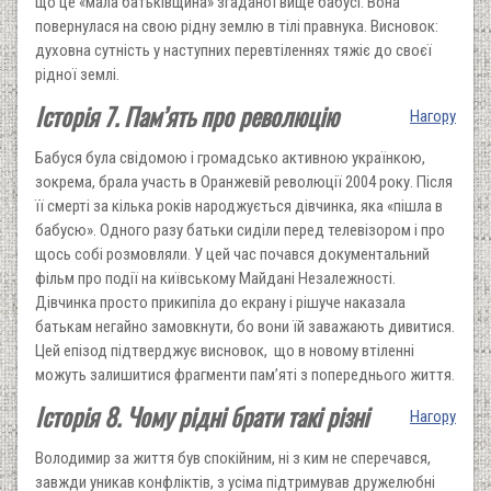
що це «мала батьківщина» згаданої вище бабусі. Вона
повернулася на свою рідну землю в тілі правнука. Висновок:
духовна сутність у наступних перевтіленнях тяжіє до своєї
рідної землі.
Історія 7. Пам’ять про революцію
Нагору
Бабуся була свідомою і громадсько активною українкою,
зокрема, брала участь в Оранжевій революції 2004 року. Після
її смерті за кілька років народжується дівчинка, яка «пішла в
бабусю». Одного разу батьки сиділи перед телевізором і про
щось собі розмовляли. У цей час почався документальний
фільм про події на київському Майдані Незалежності.
Дівчинка просто прикипіла до екрану і рішуче наказала
батькам негайно замовкнути, бо вони їй заважають дивитися.
Цей епізод підтверджує висновок, що в новому втіленні
можуть залишитися фрагменти пам’яті з попереднього життя.
Історія 8. Чому рідні брати такі різні
Нагору
Володимир за життя був спокійним, ні з ким не сперечався,
завжди уникав конфліктів, з усіма підтримував дружелюбні