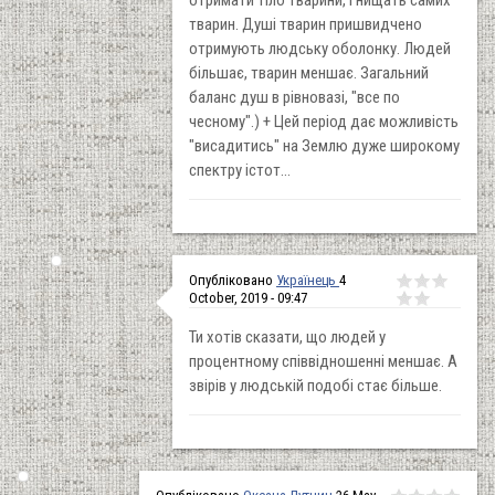
отримати тіло тварини, і нищать самих
тварин. Душі тварин пришвидчено
отримують людську оболонку. Людей
більшає, тварин меншає. Загальний
баланс душ в рівновазі, "все по
чесному".) + Цей період дає можливість
"висадитись" на Землю дуже широкому
спектру істот...
Опубліковано
Українець
4
October, 2019 - 09:47
Ти хотів сказати, що людей у
процентному співвідношенні меншає. А
звірів у людській подобі стає більше.