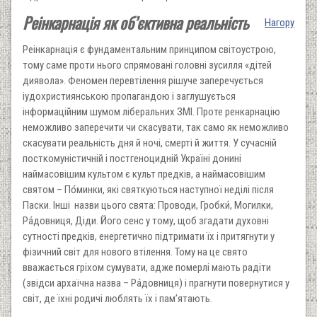
Реінкарнація як об’єктивна реальність
Нагору
Реінкарнація є фундаментальним принципом світоустрою,
тому саме проти нього спрямовані головні зусилля «дітей
диявола». Феномен перевтілення рішуче заперечується
іудохристиянською пропагандою і заглушується
інформаційним шумом ліберальних ЗМІ. Проте ренкарнацію
неможливо заперечити чи скасувати, так само як неможливо
скасувати реальність дня й ночі, смерті й життя. У сучасній
посткому­ністичній і постгеноцидній Україні донині
наймасовішим культом є культ предків, а наймасовішим
святом – По́минки, які святкуються наступної неділі після
Паски. Інші назви цього свята: Проводи, Гробки́, Могилки,
Ра́довниця, Діди. Його сенс у тому, щоб згадати духовні
сутності предків, енергетично підтримати їх і притягнути у
фізичний світ для нового втілення. Тому на це свято
вважається гріхом сумувати, адже померлі мають радіти
(звідси архаїчна назва – Ра́довниця) і прагнути повернутися у
світ, де їхні родичі люблять їх і пам’ятають.