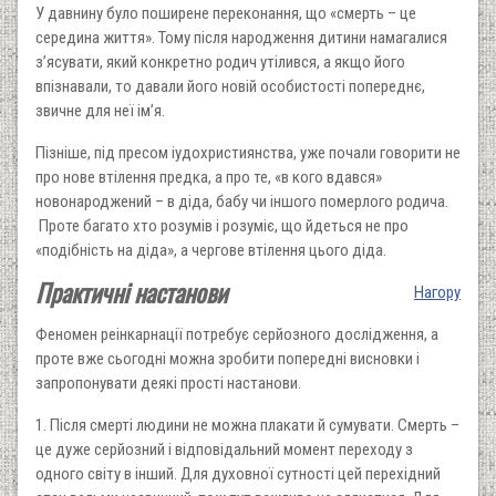
У давнину було поширене переконання, що «смерть – це
середина життя». Тому після народження дитини намагалися
з’ясувати, який конкретно родич утілився, а якщо його
впізнавали, то давали його новій особистості попереднє,
звичне для неї ім’я.
Пізніше, під пресом іудохристиянства, уже почали говорити не
про нове втілення предка, а про те, «в кого вдався»
новонароджений – в діда, бабу чи іншого померлого родича.
Проте багато хто розумів і розуміє, що йдеться не про
«подібність на діда», а чергове втілення цього діда.
Практичні настанови
Нагору
Феномен реінкарнації потребує серйозного дослідження, а
проте вже сьогодні можна зробити попередні висновки і
запропонувати деякі прості настанови.
1. Після смерті людини не можна плакати й сумувати. Смерть –
це дуже серйозний і відповідальний момент переходу з
одного світу в інший. Для духовної сутності цей перехідний