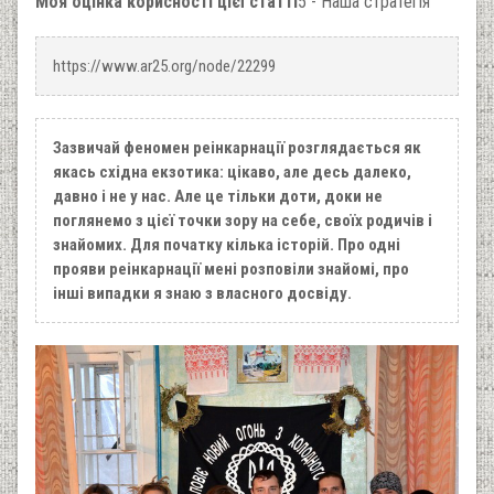
Моя оцінка корисності цієї статті
5 - Наша стратегія
https://www.ar25.org/node/22299
Зазвичай феномен реінкарнації розглядається як
якась східна екзотика: цікаво, але десь далеко,
давно і не у нас. Але це тільки доти, доки не
поглянемо з цієї точки зору на себе, своїх родичів і
знайомих. Для початку кілька історій. Про одні
прояви реінкарнації мені розповіли знайомі, про
інші випадки я знаю з власного досвіду.