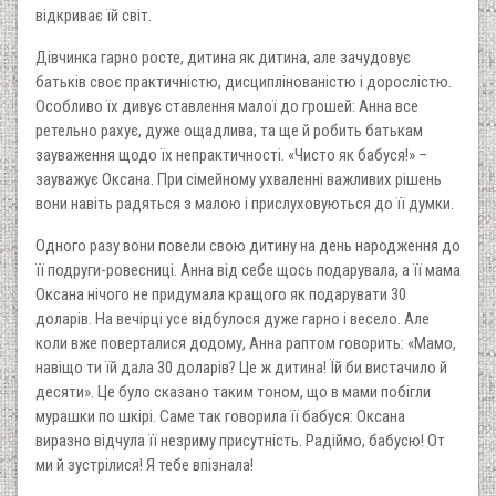
відкриває їй світ.
Дівчинка гарно росте, дитина як дитина, але зачудовує
батьків своє практичністю, дисциплінованістю і дорослістю.
Особливо їх дивує ставлення малої до грошей: Анна все
ретельно рахує, дуже ощадлива, та ще й робить батькам
зауваження щодо їх непрактичності. «Чисто як бабуся!» –
зауважує Оксана. При сімейному ухваленні важливих рішень
вони навіть радяться з малою і прислуховуються до її думки.
Одного разу вони повели свою дитину на день народження до
її подруги-ровесниці. Анна від себе щось подарувала, а її мама
Оксана нічого не придумала кращого як подарувати 30
доларів. На вечірці усе відбулося дуже гарно і весело. Але
коли вже поверталися додому, Анна раптом говорить: «Мамо,
навіщо ти їй дала 30 доларів? Це ж дитина! Їй би вистачило й
десяти». Це було сказано таким тоном, що в мами побігли
мурашки по шкірі. Саме так говорила її бабуся: Оксана
виразно відчула її незриму присутність. Радіймо, бабусю! От
ми й зустрілися! Я тебе впізнала!