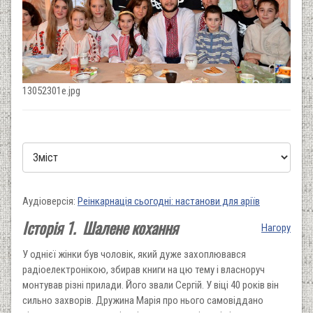
13052301e.jpg
Аудіоверсія:
Реінкарнація сьогодні: настанови для аріїв
Історія 1. Шалене кохання
Нагору
У однієї жінки був чоловік, який дуже захоплювався
радіоелектро­нікою, збирав книги на цю тему і власноруч
монтував різні прилади. Його звали Сергій. У віці 40 років він
сильно захворів. Дружина Марія про нього самовіддано