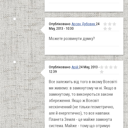
Опубліковано
Арсен Дубовик
24
May, 2013 - 10:30
Можете розвинути думку?
Опубліковано
Арій
24 May, 2013 -
12:39
Все залежить від того в якому Всесвіті
ми живемо: в замкнутому чи ні. Якщо в
замкнутому, то виконуються закони
збереження. Якщо ж Всесвіт
нескінченний (не тільки геометрично,
але й енергетично), то все навпаки.
Планета Земля - це майже замкнута
система. Майже - тому що отримує