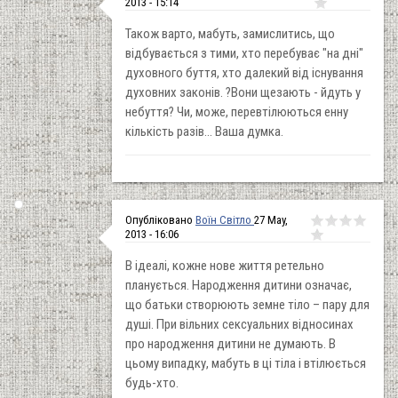
2013 - 15:14
Також варто, мабуть, замислитись, що
відбувається з тими, хто перебуває "на дні"
духовного буття, хто далекий від існування
духовних законів. ?Вони щезають - йдуть у
небуття? Чи, може, перевтілюються енну
кількість разів... Ваша думка.
Опубліковано
Воїн Світло
27 May,
2013 - 16:06
В ідеалі, кожне нове життя ретельно
планується. Народження дитини означає,
що батьки створюють земне тіло – пару для
душі. При вільних сексуальних відносинах
про народження дитини не думають. В
цьому випадку, мабуть в ці тіла і втілюється
будь-хто.