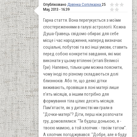
Опубліковано
Дзвінка Сопілкарка
25
May, 2013 - 16:39
Гарна стаття. Вона перегукується з моїми
спостереженнями в галузі астрології. Кожна
Душа-Гравець свідомо обирає для себе
місце і час народження, наперед визначає
соціальні, побутові та всі інші умови, ставить
перед собою конкретні завдання, які має
виконати у цьому втіленні (етапі Великої
Гри). Напевно, тільки цим можна пояснити,
чому іноді по різному складаються долі
близнюків. Або те, що деякі дітки
виживають, провівши в лоні матері лише
п'ять місяців, а іншим потрібно для
формування тіла цілих десять місяців.
Пам'ятаєте, як у дитинстві ми грали в
"Дочки-матері"? Діти, перш ніж розпочати
гру, домовлялися: "Ти будеш донькою, я -
твоєю мамою, а той хлопчик - твоїм татом".
А хлопчик погоджувався: "Добре, але я буду