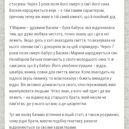
стосунки. Через 3 роки після його смерті у сім’ї його сина
Василя народжується внук – з тим самим характером,
причому тепер він живе в тій самій кімнаті, що й покійний дід.
У Марини – дружини Василя – була бабуся, яка відрізнялася
тим, що дуже любила чистоту, точно знала, що і де в неї
лежить. Якщо десь у хаті знаходила сміття, то вказувала на
нього членам сім’ї і докоряла їм за цей «гармидер». Через 7
років після смерті бабусі у Василя і Марини народжується син.
Незабаром батьки помічають у свого молодшого сина ті ж
самі риси, що й у бабусі. Його улюблені іграшки – відра,
швабра, віники, совки для сміття, миски. Коли знаходить на
підлозі якусь пилинку, то всім показує і біжить викидати у
відро. Він активно домагається свого, спостережливий, вміє
маніпулювати людьми. Чітко знає, у кого чий одяг і де він
лежить – на відміну від старшого брата, який ніколи не
пам’ятає, де у нього штани, а де шкарпетки.
Тут ми знову бачимо втілення в іншій статі, а також розуміємо,
чому рідні брати, маючи подібну генетику, разюче
відрізняються за своїми характерами.