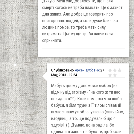
Дякую. Мені сподобалося те, що після
смерті когось не треба плакати. Це є захист
для живих. Але добре це говорити про
посторонніх людей, а коли дуже близька
людина помре, то треба мати силу
витримати. Цьому ще треба навчитися -
сприйняти.
Опубліковано
Арсен Дубовик
27
May, 2013 - 12:54
Мабуть цьому допоможе любов (на
відміну від еґоїзму - "на кого ж ти нас
покидаєш?!"). Коли померла моя люба
бабуся, я біля труни з її тілом співав їй
вголос нашу улюблену пісню (звичайно,
наодинці, а то, ще подумали б що я
здурів! :) ). Думаю, вона раділа, бо
одним із її заповітів було те, щоб коли