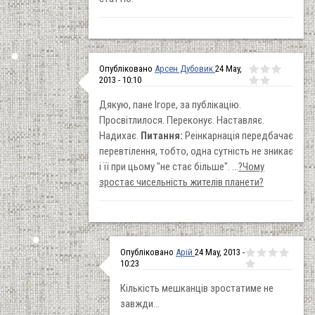
Опубліковано
Арсен Дубовик
24 May,
2013 - 10:10
Дякую, пане Ігоре, за публікацію.
Просвітлилося. Переконує. Наставляє.
Надихає.
Питання:
Реінкарнація передбачає
перевтілення, тобто, одна сутність не зникає
і її при цьому "не стає більше". ...
?Чому
зростає чисельність жителів планети?
Опубліковано
Арій
24 May, 2013 -
10:23
Кількість мешканців зростатиме не
завжди...