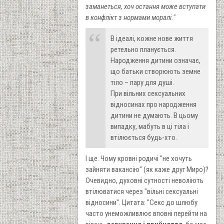
заманеться, хоч остання може вступати
в конфлікт з нормами моралі."
В ідеалі, кожне нове життя
ретельно планується.
Народження дитини означає,
що батьки створюють земне
тіло – пару для душі.
При вільних сексуальних
відносинах про народження
дитини не думають. В цьому
випадку, мабуть в ці тіла і
втілюється будь-хто.
І ще. Чому кровні родичі "не хочуть
зайняти вакансію" (як каже друг Миро)?
Очевидно, духовні сутності неволіють
втілюватися через "вільні сексуальні
відносини". Цитата: "Секс до шлюбу
часто унеможливлює вповні перейти на