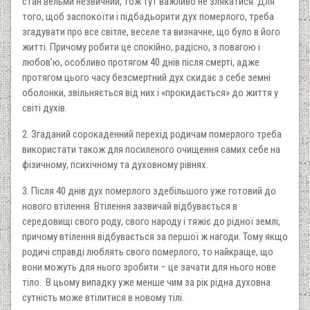
стан вельми незвичний, тож тут важливо не злякатися. Для
того, щоб заспокоїти і підбадьорити дух померлого, треба
згадувати про все світле, веселе та визначне, що було в його
житті. Причому робити це спокійно, радісно, з повагою і
любов’ю, особливо протягом 40 днів після смерті, адже
протягом цього часу безсмертний дух скидає з себе земні
оболонки, звільняється від них і «прокидається» до життя у
світі духів.
2. Згаданий сорокаденний перехід родичам померлого треба
використати також для посиленого очищення самих себе на
фізичному, психічному та духовному рівнях.
3. Після 40 днів дух померлого здебільшого уже готовий до
нового втілення. Втілення зазвичай відбувається в
середовищі свого роду, свого народу і тяжіє до рідної землі,
причому втілення відбувається за першої ж нагоди. Тому якщо
родичі справді люблять свого померлого, то найкраще, що
вони можуть для нього зробити – це зачати для нього нове
тіло. В цьому випадку уже менше чим за рік рідна духовна
сутність може втілитися в новому тілі.