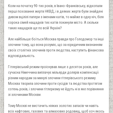
Коли на початку 90-тих років, в Івано-Франківську, відкопали
перші поховання жертв НКВД, і в деяких жертв були знайдені
дивом вцілілі папери з іменами катів, то майже в одну ніч, біля
сорока сімей нащадків тих катів покинули місто. А скільки
таких нащадків ще по всій Україні?
Але найбільше боїться Москва правди про Голодомор та інші
злочини тому, що вона розуміє, що за юридичним визнанням
своїх столітніх злочинів проти людства, наступить фінансова
відповідальність.
Гітлерівський режим проіснував лише з десяток років, але
сучасна Німеччина виплачує мільярди долярів компенсації
різним народам за минулі злочини гітлерівського режиму.
Москва творила злочини проти сусідів та людства протягом
сотень років, і злочини гітлеризму не йдуть ні в яке порівняння
зі злочинами Москви.
Тому Москві не вистачить ніяких золотих запасів чи навіть
всіх нафтових, газових та алмазових родовищ, щоб хоч якось