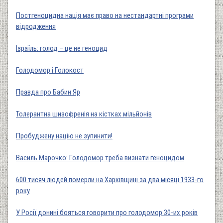
Постгеноцидна нація має право на нестандартні програми
відродження
Ізраїль: голод – це не геноцид
Голодомор і Голокост
Правда про Бабин Яр
Толерантна шизофренія на кістках мільйонів
Пробуджену націю не зупинити!
Василь Марочко: Голодомор треба визнати геноцидом
600 тисяч людей померли на Харківщині за два місяці 1933-го
року
У Росії донині бояться говорити про голодомор 30-их років