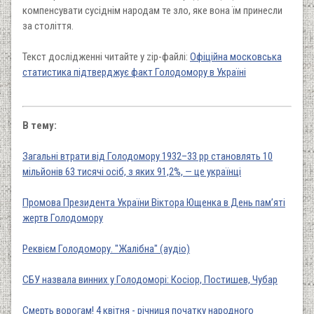
компенсувати сусіднім народам те зло, яке вона їм принесли
за століття.
Текст дослідженні читайте у zip-файлі:
Офіційна московська
статистика підтверджує факт Голодомору в Україні
В тему:
Загальні втрати від Голодомору 1932–33 рр становлять 10
мільйонів 63 тисячі осіб, з яких 91,2%, — це українці
Промова Президента України Віктора Ющенка в День пам’яті
жертв Голодомору
Реквієм Голодомору. "Жалібна" (аудіо)
СБУ назвала винних у Голодоморі: Косіор, Постишев, Чубар
Смерть ворогам! 4 квітня - річниця початку народного