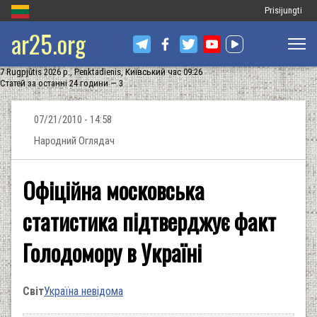
Меню
Prisijungti
ar25.org
облікового
запису
7 Rugpjūtis 2026 р., Penktadienis, Київський час 09:26
користувача
Статей за останні 24 години — 3
07/21/2010 - 14:58
Народний Оглядач
Офіційна московська
статистика підтверджує факт
Голодомору в Україні
Світ
Україна невідома