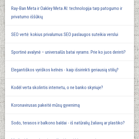
Ray-Ban Meta ir Oakley Meta AI: technologija tarp patogumo ir
privatumo iššūkių
SEO vertė: kokius privalumus SEO paslaugos suteikia verslui
Sportinė avalynė – universalūs batai vyrams. Prie ko juos derinti?
Elegantiškos vyriškos kelnės - kaip išsirinkti geriausią stilių?
Kodėl verta skolintis internetu, o ne banko skyriuje?
Koronavirusas pakeitė mūsų gyvenimą
Sodo, terasos ir balkono baldai - iš natūralių žaliavų ar plastiko?