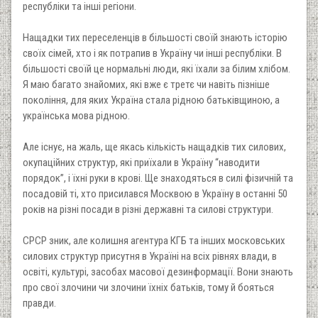
республіки та інші регіони.
Нащадки тих переселенців в більшості своїй знають історію
своїх сімей, хто і як потрапив в Україну чи інші республіки. В
більшості своїй це нормальні люди, які їхали за білим хлібом.
Я маю багато знайомих, які вже є третє чи навіть пізніше
покоління, для яких Україна стала рідною батьківщиною, а
українська мова рідною.
Але існує, на жаль, ще якась кількість нащадків тих силових,
окупаційних структур, які приїхали в Україну “наводити
порядок”, і їхні руки в крові. Ще знаходяться в силі фізичній та
посадовій ті, хто присилався Москвою в Україну в останні 50
років на різні посади в різні державні та силові структури.
СРСР зник, але колишня агентура КГБ та інших московських
силових структур присутня в Україні на всіх рівнях влади, в
освіті, культурі, засобах масової дезинформації. Вони знають
про свої злочини чи злочини їхніх батьків, тому й бояться
правди.