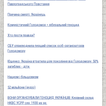
Павлоградського Повстання
Причина смерті: Українець
Комуністичний Голодомор = ліберальний геноцид
Хто проти правди?
СБУ оприлюднила перший список осіб-організаторів
Голодомору
Ющенко: Україна втратила ціле покоління від Голодомору. 50%
загиблих - діти.
Нацизм і більшовизм
52 мільйони (аудіо)
ВОНИ ОРГАНІЗУВАЛИ ГЕНОЦИД УКРАЇНЦІВ: Керівний склад
НКВС УСРР сер. 1930-их рр.