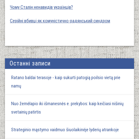
Чому Сталін ненавидів українців?
Серійні вбивці як комуністично-радянський синдром
Останні записи
Ratano baldai terasoje - kaip sukurti patogią poilsio vietą prie
namų
Nuo žemėlapio iki išmanesnės e. prekybos: kaip keičiasi nišinių
svetainių patirtis
Strateginio mąstymo vaidmuo šiuolaikinėje lyderių atrankoje